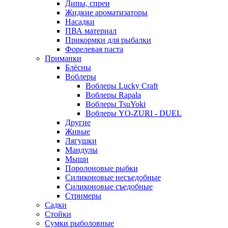
Дипы, спреи
Жидкие ароматизаторы
Насадки
ПВА материал
Прикормки для рыбалки
Форелевая паста
Приманки
Блёсны
Воблеры
Воблеры Lucky Craft
Воблеры Rapala
Воблеры TsuYoki
Воблеры YO-ZURI - DUEL
Другие
Живые
Лягушки
Мандулы
Мыши
Поролоновые рыбки
Силиконовые несъедобные
Силиконовые съедобные
Стримеры
Садки
Стойки
Сумки рыболовные