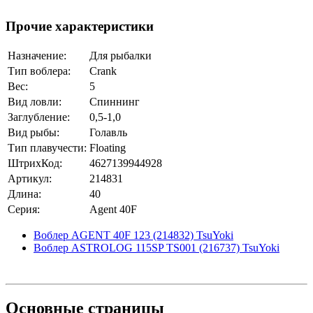
Прочие характеристики
Назначение:
Для рыбалки
Тип воблера:
Crank
Вес:
5
Вид ловли:
Спиннинг
Заглубление:
0,5-1,0
Вид рыбы:
Голавль
Тип плавучести:
Floating
ШтрихКод:
4627139944928
Артикул:
214831
Длина:
40
Серия:
Agent 40F
Воблер AGENT 40F 123 (214832) TsuYoki
Воблер ASTROLOG 115SP TS001 (216737) TsuYoki
Основные
страницы