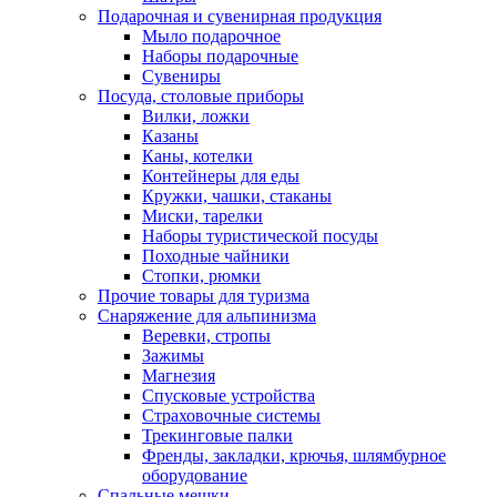
Подарочная и сувенирная продукция
Мыло подарочное
Наборы подарочные
Сувениры
Посуда, столовые приборы
Вилки, ложки
Казаны
Каны, котелки
Контейнеры для еды
Кружки, чашки, стаканы
Миски, тарелки
Наборы туристической посуды
Походные чайники
Стопки, рюмки
Прочие товары для туризма
Снаряжение для альпинизма
Веревки, стропы
Зажимы
Магнезия
Спусковые устройства
Страховочные системы
Трекинговые палки
Френды, закладки, крючья, шлямбурное
оборудование
Спальные мешки