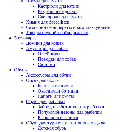
Посуда для кухни
Кастрюли для кухни
Разделочные доски
Сковороды для кухни
Химия для бассейнов
Самогонные аппараты и комплектующие
Товары первой необходимости
Зоотовары
Домики для кошек
Амуниция для собак
Ошейники
Поводки для собак
Свистки
Обувь
Аксессуары для обуви
Обувь для охоты
Берцы охотничьи
Охотничьи ботинки
Сапоги для охоты
Обувь для рыбалки
Забродные ботинки для рыбалки
Полукомбинезоны для рыбалки
Рыболовные сапоги
Обувь для туризма и активного отдыха
Детская обувь