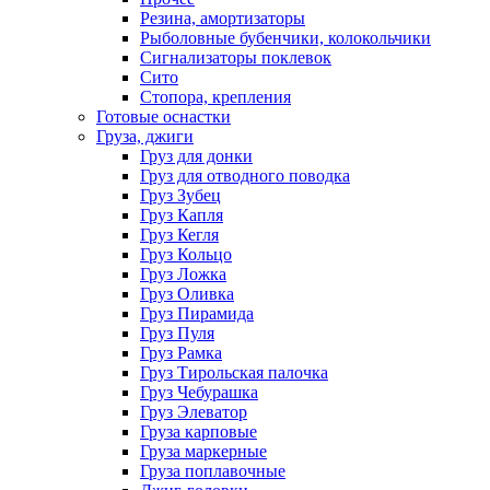
Резина, амортизаторы
Рыболовные бубенчики, колокольчики
Сигнализаторы поклевок
Сито
Стопора, крепления
Готовые оснастки
Груза, джиги
Груз для донки
Груз для отводного поводка
Груз Зубец
Груз Капля
Груз Кегля
Груз Кольцо
Груз Ложка
Груз Оливка
Груз Пирамида
Груз Пуля
Груз Рамка
Груз Тирольская палочка
Груз Чебурашка
Груз Элеватор
Груза карповые
Груза маркерные
Груза поплавочные