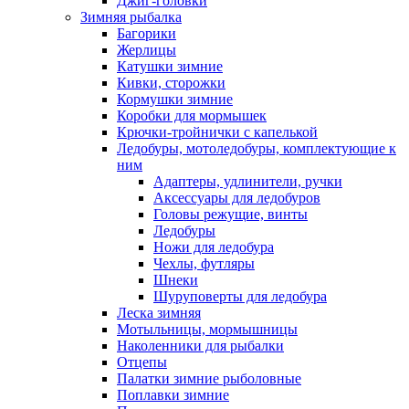
Джиг-головки
Зимняя рыбалка
Багорики
Жерлицы
Катушки зимние
Кивки, сторожки
Кормушки зимние
Коробки для мормышек
Крючки-тройнички с капелькой
Ледобуры, мотоледобуры, комплектующие к
ним
Адаптеры, удлинители, ручки
Аксессуары для ледобуров
Головы режущие, винты
Ледобуры
Ножи для ледобура
Чехлы, футляры
Шнеки
Шуруповерты для ледобура
Леска зимняя
Мотыльницы, мормышницы
Наколенники для рыбалки
Отцепы
Палатки зимние рыболовные
Поплавки зимние