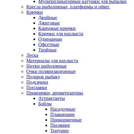
Мультипликаторные катушки для рыбалки
Кресла рыболовные, платформы и обвес
Крючки
Двойные
Джиговые
Карповые крючки
Крючки для нахлыста
Одинарные
Офсетные
Тройные
Леска
Материалы для нахлыста
Нитки рыболовные
Очки поляризационные
Подарок рыбаку
Подсачеки
Поплавки
Прикормки, ароматизаторы
Аттрактанты
Бойлы
Насадочные
Плавающие
Прикормочные
Пылящие
Тонущие