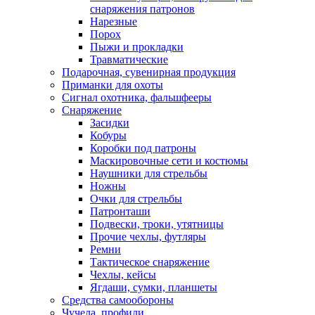
снаряжения патронов
Нарезные
Порох
Пыжи и прокладки
Травматические
Подарочная, сувенирная продукция
Приманки для охоты
Сигнал охотника, фальшфееры
Снаряжение
Засидки
Кобуры
Коробки под патроны
Маскировочные сети и костюмы
Наушники для стрельбы
Ножны
Очки для стрельбы
Патронташи
Подвески, троки, утятницы
Прочие чехлы, футляры
Ремни
Тактическое снаряжение
Чехлы, кейсы
Ягдаши, сумки, планшеты
Средства самообороны
Чучела, профили