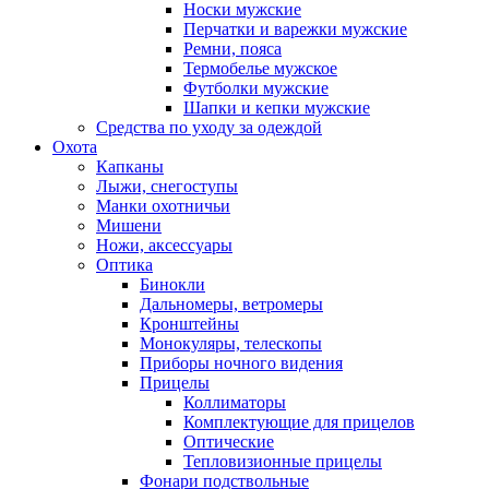
Носки мужские
Перчатки и варежки мужские
Ремни, пояса
Термобелье мужское
Футболки мужские
Шапки и кепки мужские
Средства по уходу за одеждой
Охота
Капканы
Лыжи, снегоступы
Манки охотничьи
Мишени
Ножи, аксессуары
Оптика
Бинокли
Дальномеры, ветромеры
Кронштейны
Монокуляры, телескопы
Приборы ночного видения
Прицелы
Коллиматоры
Комплектующие для прицелов
Оптические
Тепловизионные прицелы
Фонари подствольные