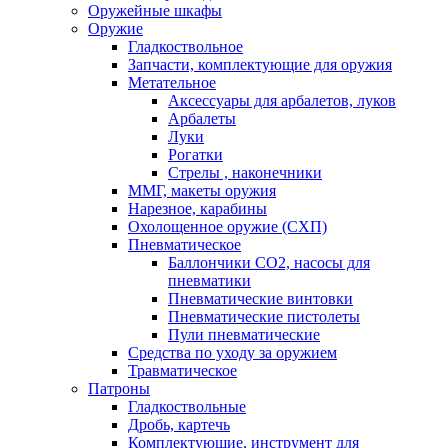
Оружейные шкафы
Оружие
Гладкоствольное
Запчасти, комплектующие для оружия
Метательное
Аксессуары для арбалетов, луков
Арбалеты
Луки
Рогатки
Стрелы , наконечники
ММГ, макеты оружия
Нарезное, карабины
Охолощенное оружие (СХП)
Пневматическое
Баллончики СО2, насосы для
пневматики
Пневматические винтовки
Пневматические пистолеты
Пули пневматические
Средства по уходу за оружием
Травматическое
Патроны
Гладкоствольные
Дробь, картечь
Комплектующие, инструмент для