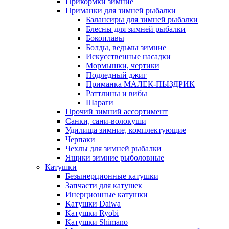
Прикормки зимние
Приманки для зимней рыбалки
Балансиры для зимней рыбалки
Блесны для зимней рыбалки
Бокоплавы
Болды, ведьмы зимние
Искусственные насадки
Мормышки, чертики
Подледный джиг
Приманка МАЛЕК-ПЫЗДРИК
Раттлины и вибы
Шараги
Прочий зимний ассортимент
Санки, сани-волокуши
Удилища зимние, комплектующие
Черпаки
Чехлы для зимней рыбалки
Ящики зимние рыболовные
Катушки
Безынерционные катушки
Запчасти для катушек
Инерционные катушки
Катушки Daiwa
Катушки Ryobi
Катушки Shimano