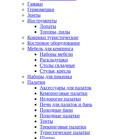
Гамаки
Гермомешки
Зонты
Инструменты
Лопаты
Топоры, пилы
Коврики туристические
Костровое оборудование
Мебель для кемпинга
Наборы мебели
Раскладушки
Столы складные
Стулья, кресла
Наборы для пикника
Палатки
Аксессуары для палаток
Кемпинговые палатки
Недорогие палатки
Печи для палаток и бань
Походные бани
Походные палатки
Тенты
Трекинговые палатки
Туристические палатки
Шатры