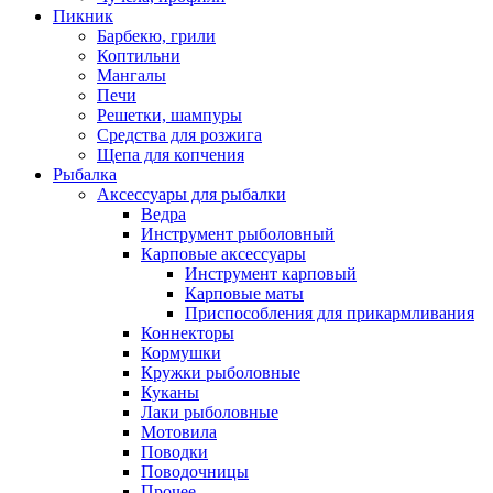
Пикник
Барбекю, грили
Коптильни
Мангалы
Печи
Решетки, шампуры
Средства для розжига
Щепа для копчения
Рыбалка
Аксессуары для рыбалки
Ведра
Инструмент рыболовный
Карповые аксессуары
Инструмент карповый
Карповые маты
Приспособления для прикармливания
Коннекторы
Кормушки
Кружки рыболовные
Куканы
Лаки рыболовные
Мотовила
Поводки
Поводочницы
Прочее