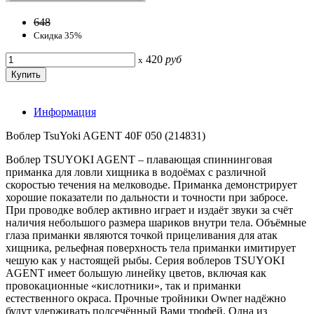
648
Скидка 35%
420
руб
x
Информация
Воблер TsuYoki AGENT 40F 050 (214831)
Воблер TSUYOKI AGENT – плавающая спиннинговая
приманка для ловли хищника в водоёмах с различной
скоростью течения на мелководье. Приманка демонстрирует
хорошие показатели по дальности и точности при забросе.
При проводке воблер активно играет и издаёт звуки за счёт
наличия небольшого размера шариков внутри тела. Объёмные
глаза приманки являются точкой прицеливания для атак
хищника, рельефная поверхность тела приманки имитирует
чешую как у настоящей рыбы. Серия воблеров TSUYOKI
AGENT имеет большую линейку цветов, включая как
провокационные «кислотники», так и приманки
естественного окраса. Прочные тройники Owner надёжно
будут удерживать подсечённый Вами трофей. Одна из