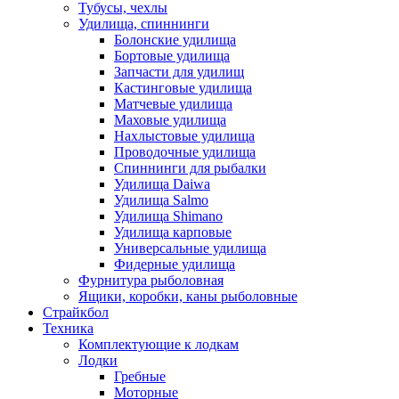
Тубусы, чехлы
Удилища, спиннинги
Болонские удилища
Бортовые удилища
Запчасти для удилищ
Кастинговые удилища
Матчевые удилища
Маховые удилища
Нахлыстовые удилища
Проводочные удилища
Спиннинги для рыбалки
Удилища Daiwa
Удилища Salmo
Удилища Shimano
Удилища карповые
Универсальные удилища
Фидерные удилища
Фурнитура рыболовная
Ящики, коробки, каны рыболовные
Страйкбол
Техника
Комплектующие к лодкам
Лодки
Гребные
Моторные