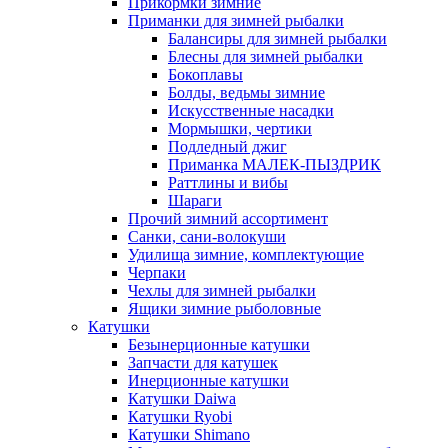
Прикормки зимние
Приманки для зимней рыбалки
Балансиры для зимней рыбалки
Блесны для зимней рыбалки
Бокоплавы
Болды, ведьмы зимние
Искусственные насадки
Мормышки, чертики
Подледный джиг
Приманка МАЛЕК-ПЫЗДРИК
Раттлины и вибы
Шараги
Прочий зимний ассортимент
Санки, сани-волокуши
Удилища зимние, комплектующие
Черпаки
Чехлы для зимней рыбалки
Ящики зимние рыболовные
Катушки
Безынерционные катушки
Запчасти для катушек
Инерционные катушки
Катушки Daiwa
Катушки Ryobi
Катушки Shimano