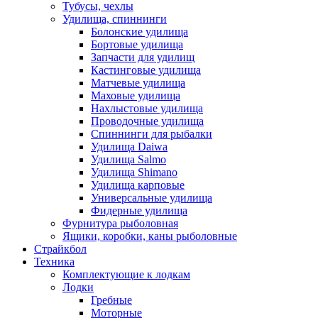
Тубусы, чехлы
Удилища, спиннинги
Болонские удилища
Бортовые удилища
Запчасти для удилищ
Кастинговые удилища
Матчевые удилища
Маховые удилища
Нахлыстовые удилища
Проводочные удилища
Спиннинги для рыбалки
Удилища Daiwa
Удилища Salmo
Удилища Shimano
Удилища карповые
Универсальные удилища
Фидерные удилища
Фурнитура рыболовная
Ящики, коробки, каны рыболовные
Страйкбол
Техника
Комплектующие к лодкам
Лодки
Гребные
Моторные