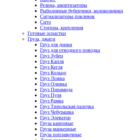
Резина, амортизаторы
Рыболовные бубенчики, колокольчики
Сигнализаторы поклевок
Сито
Стопора, крепления
Готовые оснастки
Груза, джиги
Груз для донки
Груз для отводного поводка
Груз Зубец
Груз Капля
Груз Кегля
Груз Кольцо
Груз Ложка
Груз Оливка
Груз Пирамида
Груз Пуля
Груз Рамка
Груз Тирольская палочка
Груз Чебурашка
Груз Элеватор
Груза карповые
Груза маркерные
Груза поплавочные