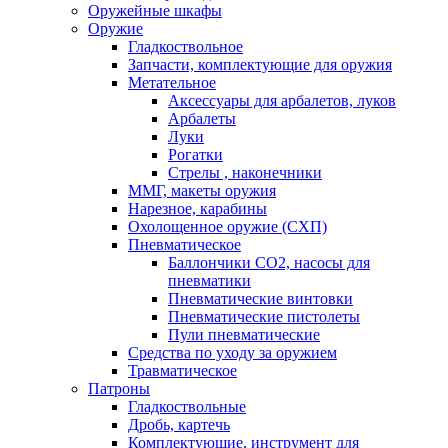
Оружейные шкафы
Оружие
Гладкоствольное
Запчасти, комплектующие для оружия
Метательное
Аксессуары для арбалетов, луков
Арбалеты
Луки
Рогатки
Стрелы , наконечники
ММГ, макеты оружия
Нарезное, карабины
Охолощенное оружие (СХП)
Пневматическое
Баллончики СО2, насосы для
пневматики
Пневматические винтовки
Пневматические пистолеты
Пули пневматические
Средства по уходу за оружием
Травматическое
Патроны
Гладкоствольные
Дробь, картечь
Комплектующие, инструмент для