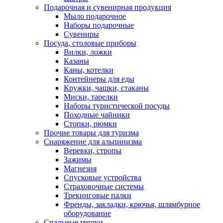
Подарочная и сувенирная продукция
Мыло подарочное
Наборы подарочные
Сувениры
Посуда, столовые приборы
Вилки, ложки
Казаны
Каны, котелки
Контейнеры для еды
Кружки, чашки, стаканы
Миски, тарелки
Наборы туристической посуды
Походные чайники
Стопки, рюмки
Прочие товары для туризма
Снаряжение для альпинизма
Веревки, стропы
Зажимы
Магнезия
Спусковые устройства
Страховочные системы
Трекинговые палки
Френды, закладки, крючья, шлямбурное
оборудование
Спальные мешки