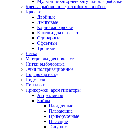
Мультипликаторные катушки для рыбалки
Кресла рыболовные, платформы и обвес
Крючки
Двойные
Джиговые
Карповые крючки
Крючки для нахлыста
Одинарные
Офсетные
Тройные
Леска
Материалы для нахлыста
Нитки рыболовные
Очки поляризационные
Подарок рыбаку
Подсачеки
Поплавки
Прикормки, ароматизаторы
Аттрактанты
Бойлы
Насадочные
Плавающие
Прикормочные
Пылящие
Тонущие