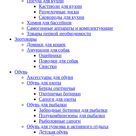
Посуда для кухни
Кастрюли для кухни
Разделочные доски
Сковороды для кухни
Химия для бассейнов
Самогонные аппараты и комплектующие
Товары первой необходимости
Зоотовары
Домики для кошек
Амуниция для собак
Ошейники
Поводки для собак
Свистки
Обувь
Аксессуары для обуви
Обувь для охоты
Берцы охотничьи
Охотничьи ботинки
Сапоги для охоты
Обувь для рыбалки
Забродные ботинки для рыбалки
Полукомбинезоны для рыбалки
Рыболовные сапоги
Обувь для туризма и активного отдыха
Детская обувь