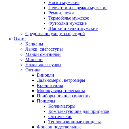
Носки мужские
Перчатки и варежки мужские
Ремни, пояса
Термобелье мужское
Футболки мужские
Шапки и кепки мужские
Средства по уходу за одеждой
Охота
Капканы
Лыжи, снегоступы
Манки охотничьи
Мишени
Ножи, аксессуары
Оптика
Бинокли
Дальномеры, ветромеры
Кронштейны
Монокуляры, телескопы
Приборы ночного видения
Прицелы
Коллиматоры
Комплектующие для прицелов
Оптические
Тепловизионные прицелы
Фонари подствольные