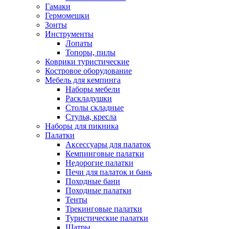
Гамаки
Гермомешки
Зонты
Инструменты
Лопаты
Топоры, пилы
Коврики туристические
Костровое оборудование
Мебель для кемпинга
Наборы мебели
Раскладушки
Столы складные
Стулья, кресла
Наборы для пикника
Палатки
Аксессуары для палаток
Кемпинговые палатки
Недорогие палатки
Печи для палаток и бань
Походные бани
Походные палатки
Тенты
Трекинговые палатки
Туристические палатки
Шатры