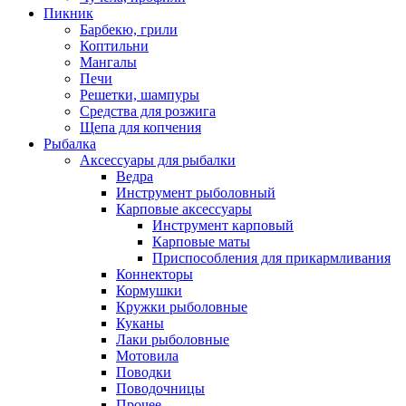
Пикник
Барбекю, грили
Коптильни
Мангалы
Печи
Решетки, шампуры
Средства для розжига
Щепа для копчения
Рыбалка
Аксессуары для рыбалки
Ведра
Инструмент рыболовный
Карповые аксессуары
Инструмент карповый
Карповые маты
Приспособления для прикармливания
Коннекторы
Кормушки
Кружки рыболовные
Куканы
Лаки рыболовные
Мотовила
Поводки
Поводочницы
Прочее