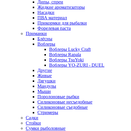
Дипы, спреи
Жидкие ароматизаторы
Насадки
ПВА материал
Прикормки для рыбалки
Форелевая паста
Приманки
Блёсны
Воблеры
Воблеры Lucky Craft
Воблеры Rapala
Воблеры TsuYoki
Воблеры YO-ZURI - DUEL
Другие
Живые
Лягушки
Мандулы
Мыши
Поролоновые рыбки
Силиконовые несъедобные
Силиконовые съедобные
Стримеры
Садки
Стойки
Сумки рыболовные