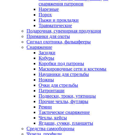
снаряжения патронов
Нарезные
Порох
Пыжи и прокладки
Травматические
Подарочная, сувенирная продукция
Приманки для охоты
Сигнал охотника, фальшфееры
Снаряжение
Засидки
Кобуры
Коробки под патроны
Маскировочные сети и костюмы
Наушники для стрельбы
Ножны
Очки для стрельбы
Патронташи
Подвески, троки, утятницы
Прочие чехлы, футляры
Ремни
Тактическое снаряжение
Чехлы, кейсы
Ягдаши, сумки, планшеты
Средства самообороны
Чучела, профили