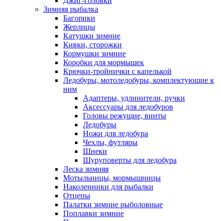
Джиг-головки
Зимняя рыбалка
Багорики
Жерлицы
Катушки зимние
Кивки, сторожки
Кормушки зимние
Коробки для мормышек
Крючки-тройнички с капелькой
Ледобуры, мотоледобуры, комплектующие к
ним
Адаптеры, удлинители, ручки
Аксессуары для ледобуров
Головы режущие, винты
Ледобуры
Ножи для ледобура
Чехлы, футляры
Шнеки
Шуруповерты для ледобура
Леска зимняя
Мотыльницы, мормышницы
Наколенники для рыбалки
Отцепы
Палатки зимние рыболовные
Поплавки зимние