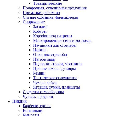
Травматические
Подарочная, сувенирная продукция
Приманки для охоты
Сигнал охотника, фальшфееры
Снаряжение
Засидки
Кобуры
Коробки под патроны
Маскировочные сети и костюмы
Наушники для стрельбы
Ножны
Очки для стрельбы
Патронташи
Подвески, троки, утятницы
Прочие чехлы, футляры
Ремни
Тактическое снаряжение
Чехлы, кейсы
Ягдаши, сумки, планшеты
Средства самообороны
Чучела, профили
Пикник
Барбекю, грили
Коптильни
Мангалы