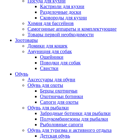
Посуда для кухни
Кастрюли для кухни
Разделочные доски
Сковороды для кухни
Химия для бассейнов
Самогонные аппараты и комплектующие
Товары первой необходимости
Зоотовары
Домики для кошек
Амуниция для собак
Ошейники
Поводки для собак
Свистки
Обувь
Аксессуары для обуви
Обувь для охоты
Берцы охотничьи
Охотничьи ботинки
Сапоги для охоты
Обувь для рыбалки
Забродные ботинки для рыбалки
Полукомбинезоны для рыбалки
Рыболовные сапоги
Обувь для туризма и активного отдыха
Детская обувь