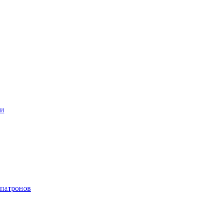
ки
 патронов