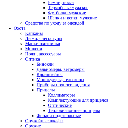
Ремни, пояса
Термобелье мужское
Футболки мужские
Шапки и кепки мужские
Средства по уходу за одеждой
Охота
Капканы
Лыжи, снегоступы
Манки охотничьи
Мишени
Ножи, аксессуары
Оптика
Бинокли
Дальномеры, ветромеры
Кронштейны
Монокуляры, телескопы
Приборы ночного видения
Прицелы
Коллиматоры
Комплектующие для прицелов
Оптические
Тепловизионные прицелы
Фонари подствольные
Оружейные шкафы
Оружие