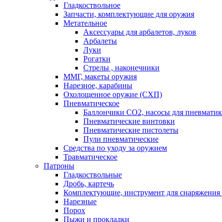
Гладкоствольное
Запчасти, комплектующие для оружия
Метательное
Аксессуары для арбалетов, луков
Арбалеты
Луки
Рогатки
Стрелы , наконечники
ММГ, макеты оружия
Нарезное, карабины
Охолощенное оружие (СХП)
Пневматическое
Баллончики СО2, насосы для пневмати
Пневматические винтовки
Пневматические пистолеты
Пули пневматические
Средства по уходу за оружием
Травматическое
Патроны
Гладкоствольные
Дробь, картечь
Комплектующие, инструмент для снаряжения
Нарезные
Порох
Пыжи и прокладки