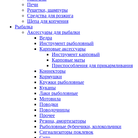
Печи
Решетки, шампуры
Средства для розжига
Щепа для копчения
Рыбалка
Аксессуары для рыбалки
Ведра
Инструмент рыболовный
Карповые аксессуары
Инструмент карповый
Карповые маты
Приспособления для прикармливания
Коннекторы
Кормушки
Кружки рыболовные
Куканы
Лаки рыболовные
Мотовила
Поводки
Поводочницы
Прочее
Резина, амортизаторы
Рыболовные бубенчики, колокольчики
Сигнализаторы поклевок
Сито