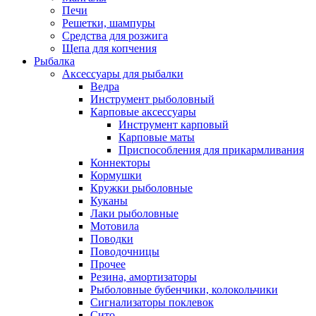
Печи
Решетки, шампуры
Средства для розжига
Щепа для копчения
Рыбалка
Аксессуары для рыбалки
Ведра
Инструмент рыболовный
Карповые аксессуары
Инструмент карповый
Карповые маты
Приспособления для прикармливания
Коннекторы
Кормушки
Кружки рыболовные
Куканы
Лаки рыболовные
Мотовила
Поводки
Поводочницы
Прочее
Резина, амортизаторы
Рыболовные бубенчики, колокольчики
Сигнализаторы поклевок
Сито