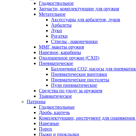
Гладкоствольное
Запчасти, комплектующие для оружия
Метательное
Аксессуары для арбалетов, луков
Арбалеты
Луки
Рогатки
Стрелы , наконечники
ММГ, макеты оружия
Нарезное, карабины
Охолощенное оружие (СХП)
Пневматическое
Баллончики СО2, насосы для пневмати
Пневматические винтовки
Пневматические пистолеты
Пули пневматические
Средства по уходу за оружием
Травматическое
Патроны
Гладкоствольные
Дробь, картечь
Комплектующие, инструмент для снаряжения
Нарезные
Порох
Пыжи и прокладки