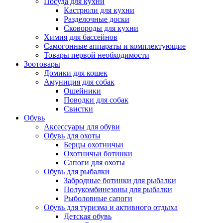
Посуда для кухни
Кастрюли для кухни
Разделочные доски
Сковороды для кухни
Химия для бассейнов
Самогонные аппараты и комплектующие
Товары первой необходимости
Зоотовары
Домики для кошек
Амуниция для собак
Ошейники
Поводки для собак
Свистки
Обувь
Аксессуары для обуви
Обувь для охоты
Берцы охотничьи
Охотничьи ботинки
Сапоги для охоты
Обувь для рыбалки
Забродные ботинки для рыбалки
Полукомбинезоны для рыбалки
Рыболовные сапоги
Обувь для туризма и активного отдыха
Детская обувь