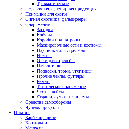
Травматические
Подарочная, сувенирная продукция
Приманки для охоты
Сигнал охотника, фальшфееры
Снаряжение
Засидки
Кобуры
Коробки под патроны
Маскировочные сети и костюмы
Наушники для стрельбы
Ножны
Очки для стрельбы
Патронташи
Подвески, троки, утятницы
Прочие чехлы, футляры
Ремни
Тактическое снаряжение
Чехлы, кейсы
Ягдаши, сумки, планшеты
Средства самообороны
Чучела, профили
Пикник
Барбекю, грили
Коптильни
Мангалы