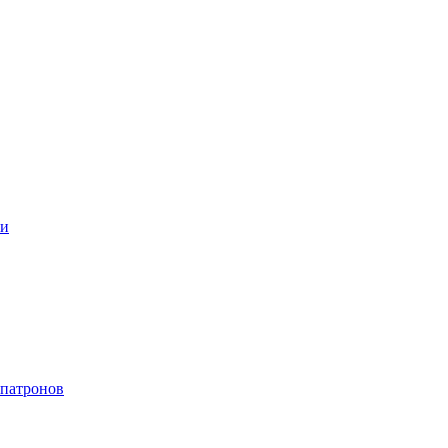
ки
 патронов