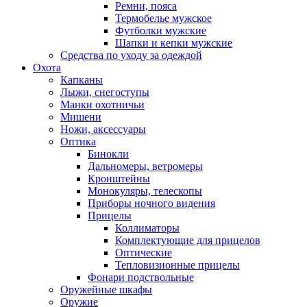
Ремни, пояса
Термобелье мужское
Футболки мужские
Шапки и кепки мужские
Средства по уходу за одеждой
Охота
Капканы
Лыжи, снегоступы
Манки охотничьи
Мишени
Ножи, аксессуары
Оптика
Бинокли
Дальномеры, ветромеры
Кронштейны
Монокуляры, телескопы
Приборы ночного видения
Прицелы
Коллиматоры
Комплектующие для прицелов
Оптические
Тепловизионные прицелы
Фонари подствольные
Оружейные шкафы
Оружие