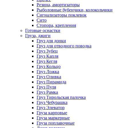
Резина, амортизаторы
Рыболовные бубенчики, колокольчики
Сигнализаторы поклевок
Сито
Стопора, крепления
Готовые оснастки
Груза, джиги
Груз для донки
Груз для отводного поводка
Груз Зубец
Груз Капля
Груз Кегля
Груз Кольцо
Груз Ложка
Груз Оливка
Груз Пирамида
Груз Пуля
Груз Рамка
Груз Тирольская палочка
Груз Чебурашка
Груз Элеватор
Груза карповые
Груза маркерные
Груза поплавочные