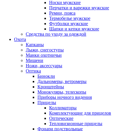
Носки мужские
Перчатки и варежки мужские
Ремни, пояса
Термобелье мужское
Футболки мужские
Шапки и кепки мужские
Средства по уходу за одеждой
Охота
Капканы
Лыжи, снегоступы
Манки охотничьи
Мишени
Ножи, аксессуары
Оптика
Бинокли
Дальномеры, ветромеры
Кронштейны
Монокуляры, телескопы
Приборы ночного видения
Прицелы
Коллиматоры
Комплектующие для прицелов
Оптические
Тепловизионные прицелы
Фонари подствольные