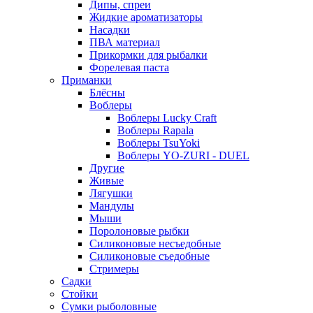
Дипы, спреи
Жидкие ароматизаторы
Насадки
ПВА материал
Прикормки для рыбалки
Форелевая паста
Приманки
Блёсны
Воблеры
Воблеры Lucky Craft
Воблеры Rapala
Воблеры TsuYoki
Воблеры YO-ZURI - DUEL
Другие
Живые
Лягушки
Мандулы
Мыши
Поролоновые рыбки
Силиконовые несъедобные
Силиконовые съедобные
Стримеры
Садки
Стойки
Сумки рыболовные