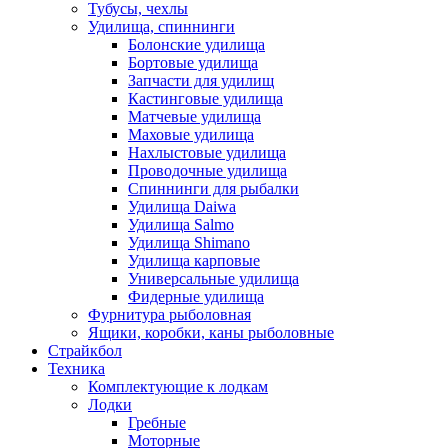
Тубусы, чехлы
Удилища, спиннинги
Болонские удилища
Бортовые удилища
Запчасти для удилищ
Кастинговые удилища
Матчевые удилища
Маховые удилища
Нахлыстовые удилища
Проводочные удилища
Спиннинги для рыбалки
Удилища Daiwa
Удилища Salmo
Удилища Shimano
Удилища карповые
Универсальные удилища
Фидерные удилища
Фурнитура рыболовная
Ящики, коробки, каны рыболовные
Страйкбол
Техника
Комплектующие к лодкам
Лодки
Гребные
Моторные