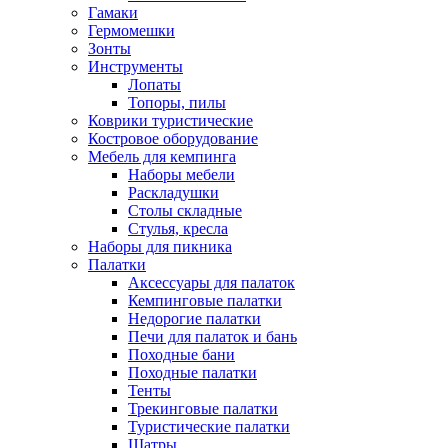
Гамаки
Гермомешки
Зонты
Инструменты
Лопаты
Топоры, пилы
Коврики туристические
Костровое оборудование
Мебель для кемпинга
Наборы мебели
Раскладушки
Столы складные
Стулья, кресла
Наборы для пикника
Палатки
Аксессуары для палаток
Кемпинговые палатки
Недорогие палатки
Печи для палаток и бань
Походные бани
Походные палатки
Тенты
Трекинговые палатки
Туристические палатки
Шатры