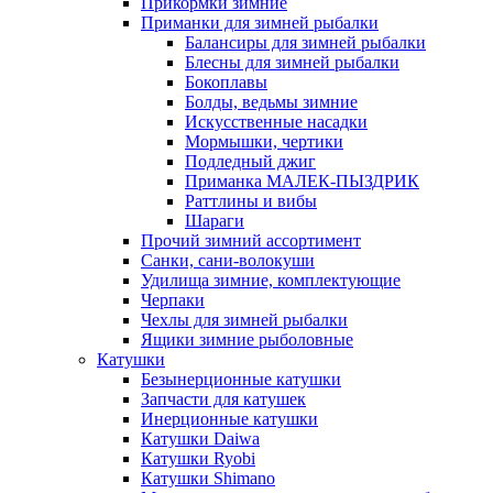
Прикормки зимние
Приманки для зимней рыбалки
Балансиры для зимней рыбалки
Блесны для зимней рыбалки
Бокоплавы
Болды, ведьмы зимние
Искусственные насадки
Мормышки, чертики
Подледный джиг
Приманка МАЛЕК-ПЫЗДРИК
Раттлины и вибы
Шараги
Прочий зимний ассортимент
Санки, сани-волокуши
Удилища зимние, комплектующие
Черпаки
Чехлы для зимней рыбалки
Ящики зимние рыболовные
Катушки
Безынерционные катушки
Запчасти для катушек
Инерционные катушки
Катушки Daiwa
Катушки Ryobi
Катушки Shimano