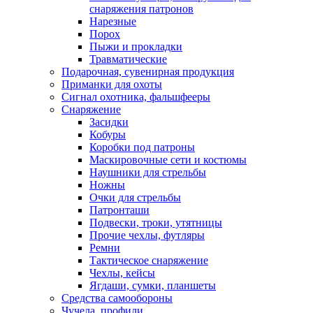
снаряжения патронов
Нарезные
Порох
Пыжи и прокладки
Травматические
Подарочная, сувенирная продукция
Приманки для охоты
Сигнал охотника, фальшфееры
Снаряжение
Засидки
Кобуры
Коробки под патроны
Маскировочные сети и костюмы
Наушники для стрельбы
Ножны
Очки для стрельбы
Патронташи
Подвески, троки, утятницы
Прочие чехлы, футляры
Ремни
Тактическое снаряжение
Чехлы, кейсы
Ягдаши, сумки, планшеты
Средства самообороны
Чучела, профили