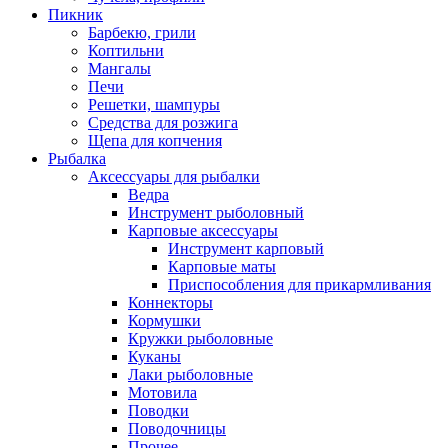
Пикник
Барбекю, грили
Коптильни
Мангалы
Печи
Решетки, шампуры
Средства для розжига
Щепа для копчения
Рыбалка
Аксессуары для рыбалки
Ведра
Инструмент рыболовный
Карповые аксессуары
Инструмент карповый
Карповые маты
Приспособления для прикармливания
Коннекторы
Кормушки
Кружки рыболовные
Куканы
Лаки рыболовные
Мотовила
Поводки
Поводочницы
Прочее