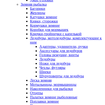
Джиг-головки
Зимняя рыбалка
Багорики
Жерлицы
Катушки зимние
Кивки, сторожки
Кормушки зимние
Коробки для мормышек
Крючки-тройнички с капелькой
Ледобуры, мотоледобуры, комплектующие к
ним
Адаптеры, удлинители, ручки
Аксессуары для ледобуров
Головы режущие, винты
Ледобуры
Ножи для ледобура
Чехлы, футляры
Шнеки
Шуруповерты для ледобура
Леска зимняя
Мотыльницы, мормышницы
Наколенники для рыбалки
Отцепы
Палатки зимние рыболовные
Поплавки зимние