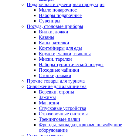
Подарочная и сувенирная продукция
Мыло подарочное
Наборы подарочные
Сувениры
Посуда, столовые приборы
Вилки, ложки
Казаны
Каны, котелки
Контейнеры для еды
Кружки, чашки, стаканы
Миски, тарелки
Наборы туристической посуды
Походные чайники
Стопки, рюмки
Прочие товары для туризма
Снаряжение для альпинизма
Веревки, стропы
Зажимы
Магнезия
Спусковые устройства
Страховочные системы
Трекинговые палки
Френды, закладки, крючья, шлямбурное
оборудование
Спальные мешки