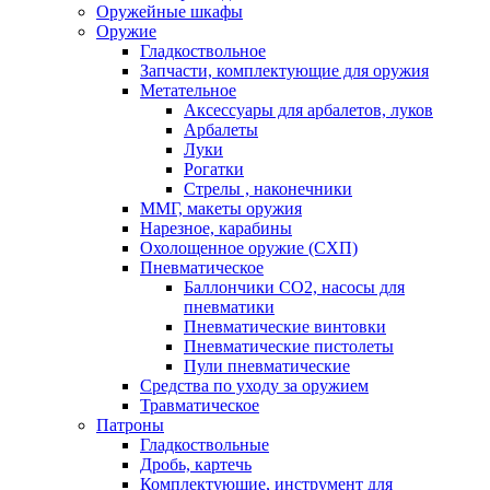
Оружейные шкафы
Оружие
Гладкоствольное
Запчасти, комплектующие для оружия
Метательное
Аксессуары для арбалетов, луков
Арбалеты
Луки
Рогатки
Стрелы , наконечники
ММГ, макеты оружия
Нарезное, карабины
Охолощенное оружие (СХП)
Пневматическое
Баллончики СО2, насосы для
пневматики
Пневматические винтовки
Пневматические пистолеты
Пули пневматические
Средства по уходу за оружием
Травматическое
Патроны
Гладкоствольные
Дробь, картечь
Комплектующие, инструмент для