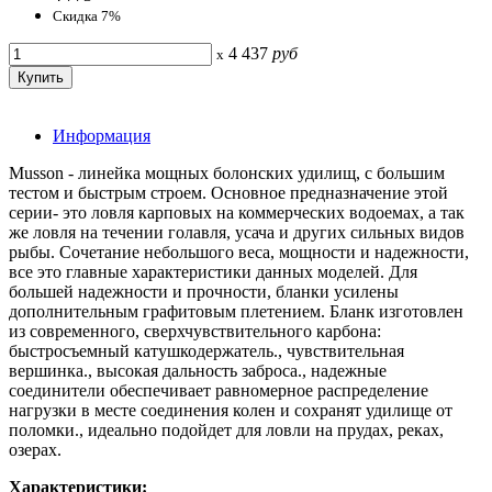
Скидка 7%
4 437
руб
x
Информация
Musson - линейка мощных болонских удилищ, с большим
тестом и быстрым строем. Основное предназначение этой
серии- это ловля карповых на коммерческих водоемах, а так
же ловля на течении голавля, усача и других сильных видов
рыбы. Сочетание небольшого веса, мощности и надежности,
все это главные характеристики данных моделей. Для
большей надежности и прочности, бланки усилены
дополнительным графитовым плетением. Бланк изготовлен
из современного, сверхчувствительного карбона:
быстросъемный катушкодержатель., чувствительная
вершинка., высокая дальность заброса., надежные
соединители обеспечивает равномерное распределение
нагрузки в месте соединения колен и сохранят удилище от
поломки., идеально подойдет для ловли на прудах, реках,
озерах.
Характеристики: