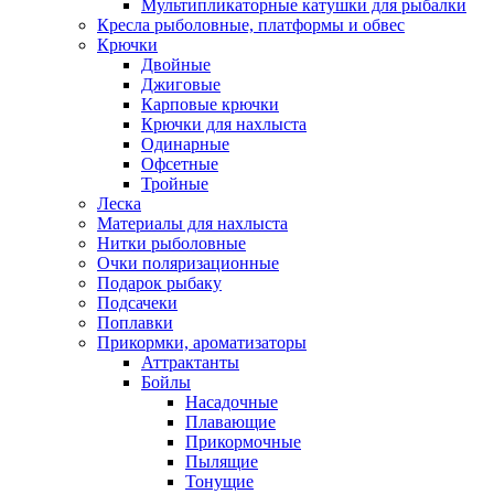
Мультипликаторные катушки для рыбалки
Кресла рыболовные, платформы и обвес
Крючки
Двойные
Джиговые
Карповые крючки
Крючки для нахлыста
Одинарные
Офсетные
Тройные
Леска
Материалы для нахлыста
Нитки рыболовные
Очки поляризационные
Подарок рыбаку
Подсачеки
Поплавки
Прикормки, ароматизаторы
Аттрактанты
Бойлы
Насадочные
Плавающие
Прикормочные
Пылящие
Тонущие