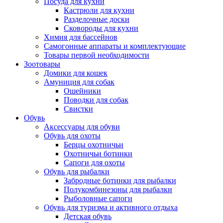
Посуда для кухни
Кастрюли для кухни
Разделочные доски
Сковороды для кухни
Химия для бассейнов
Самогонные аппараты и комплектующие
Товары первой необходимости
Зоотовары
Домики для кошек
Амуниция для собак
Ошейники
Поводки для собак
Свистки
Обувь
Аксессуары для обуви
Обувь для охоты
Берцы охотничьи
Охотничьи ботинки
Сапоги для охоты
Обувь для рыбалки
Забродные ботинки для рыбалки
Полукомбинезоны для рыбалки
Рыболовные сапоги
Обувь для туризма и активного отдыха
Детская обувь