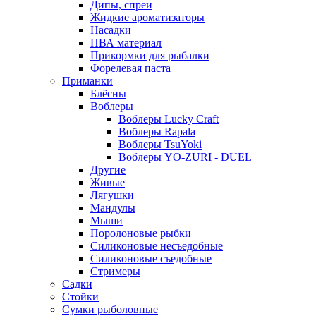
Дипы, спреи
Жидкие ароматизаторы
Насадки
ПВА материал
Прикормки для рыбалки
Форелевая паста
Приманки
Блёсны
Воблеры
Воблеры Lucky Craft
Воблеры Rapala
Воблеры TsuYoki
Воблеры YO-ZURI - DUEL
Другие
Живые
Лягушки
Мандулы
Мыши
Поролоновые рыбки
Силиконовые несъедобные
Силиконовые съедобные
Стримеры
Садки
Стойки
Сумки рыболовные