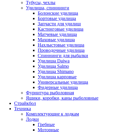
Тубусы, чехлы
Удилища, спиннинги
Болонские удилища
Бортовые удилища
Запчасти для удилищ
Кастинговые удилища
Матчевые удилища
Маховые удилища
Нахлыстовые удилища
Проводочные удилища
Спиннинги для рыбалки
Удилища Daiwa
Удилища Salmo
Удилища Shimano
Удилища карповые
Универсальные удилища
Фидерные удилища
Фурнитура рыболовная
Ящики, коробки, каны рыболовные
Страйкбол
Техника
Комплектующие к лодкам
Лодки
Гребные
Моторные