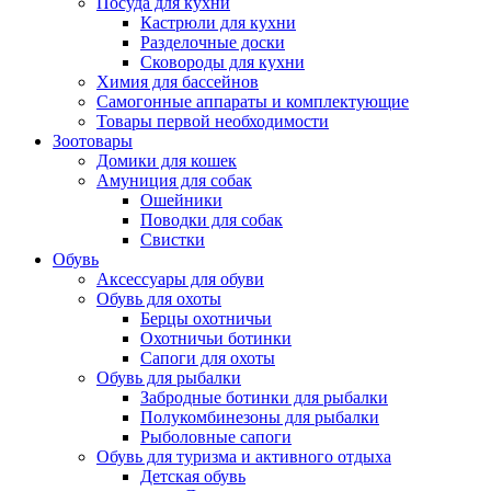
Посуда для кухни
Кастрюли для кухни
Разделочные доски
Сковороды для кухни
Химия для бассейнов
Самогонные аппараты и комплектующие
Товары первой необходимости
Зоотовары
Домики для кошек
Амуниция для собак
Ошейники
Поводки для собак
Свистки
Обувь
Аксессуары для обуви
Обувь для охоты
Берцы охотничьи
Охотничьи ботинки
Сапоги для охоты
Обувь для рыбалки
Забродные ботинки для рыбалки
Полукомбинезоны для рыбалки
Рыболовные сапоги
Обувь для туризма и активного отдыха
Детская обувь