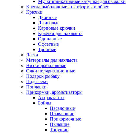
Мультипликаторные катушки для рыбалки
Кресла рыболовные, платформы и обвес
Крючки
Двойные
Джиговые
Карповые крючки
Крючки для нахлыста
Одинарные
Офсетные
Тройные
Леска
Материалы для нахлыста
Нитки рыболовные
Очки поляризационные
Подарок рыбаку
Подсачеки
Поплавки
Прикормки, ароматизаторы
Аттрактанты
Бойлы
Насадочные
Плавающие
Прикормочные
Пылящие
Тонущие