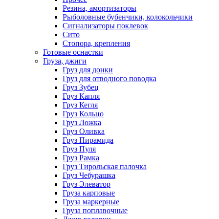
Резина, амортизаторы
Рыболовные бубенчики, колокольчики
Сигнализаторы поклевок
Сито
Стопора, крепления
Готовые оснастки
Груза, джиги
Груз для донки
Груз для отводного поводка
Груз Зубец
Груз Капля
Груз Кегля
Груз Кольцо
Груз Ложка
Груз Оливка
Груз Пирамида
Груз Пуля
Груз Рамка
Груз Тирольская палочка
Груз Чебурашка
Груз Элеватор
Груза карповые
Груза маркерные
Груза поплавочные