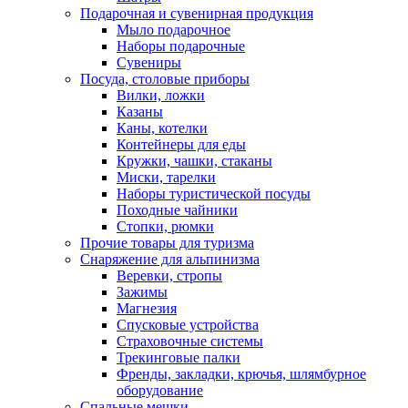
Подарочная и сувенирная продукция
Мыло подарочное
Наборы подарочные
Сувениры
Посуда, столовые приборы
Вилки, ложки
Казаны
Каны, котелки
Контейнеры для еды
Кружки, чашки, стаканы
Миски, тарелки
Наборы туристической посуды
Походные чайники
Стопки, рюмки
Прочие товары для туризма
Снаряжение для альпинизма
Веревки, стропы
Зажимы
Магнезия
Спусковые устройства
Страховочные системы
Трекинговые палки
Френды, закладки, крючья, шлямбурное
оборудование
Спальные мешки