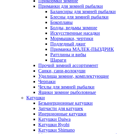
Прикормки зимние
Приманки для зимней рыбалки
Балансиры для зимней рыбалки
Блесны для зимней рыбалки
Бокоплавы
Болды, ведьмы зимние
Искусственные насадки
Мормышки, чертики
Подледный джиг
Приманка МАЛЕК-ПЫЗДРИК
Раттлины и вибы
Шараги
Прочий зимний ассортимент
Санки, сани-волокуши
Удилища зимние, комплектующие
Черпаки
Чехлы для зимней рыбалки
Ящики зимние рыболовные
Катушки
Безынерционные катушки
Запчасти для катушек
Инерционные катушки
Катушки Daiwa
Катушки Ryobi
Катушки Shimano