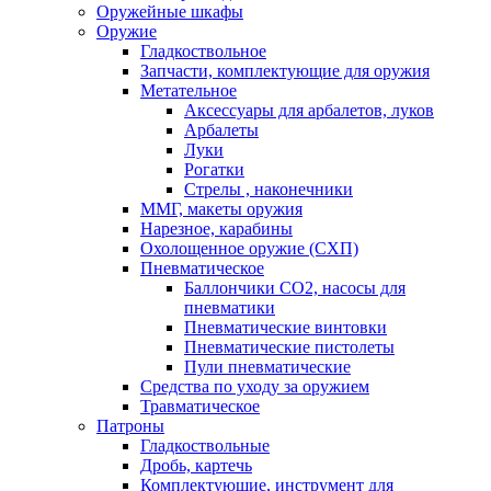
Оружейные шкафы
Оружие
Гладкоствольное
Запчасти, комплектующие для оружия
Метательное
Аксессуары для арбалетов, луков
Арбалеты
Луки
Рогатки
Стрелы , наконечники
ММГ, макеты оружия
Нарезное, карабины
Охолощенное оружие (СХП)
Пневматическое
Баллончики СО2, насосы для
пневматики
Пневматические винтовки
Пневматические пистолеты
Пули пневматические
Средства по уходу за оружием
Травматическое
Патроны
Гладкоствольные
Дробь, картечь
Комплектующие, инструмент для