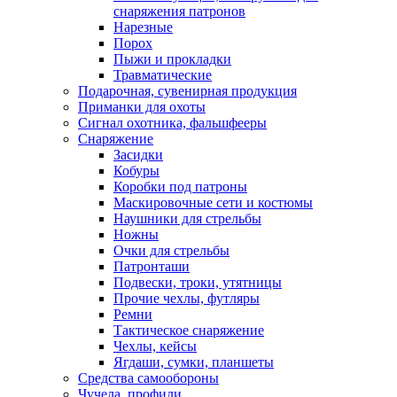
снаряжения патронов
Нарезные
Порох
Пыжи и прокладки
Травматические
Подарочная, сувенирная продукция
Приманки для охоты
Сигнал охотника, фальшфееры
Снаряжение
Засидки
Кобуры
Коробки под патроны
Маскировочные сети и костюмы
Наушники для стрельбы
Ножны
Очки для стрельбы
Патронташи
Подвески, троки, утятницы
Прочие чехлы, футляры
Ремни
Тактическое снаряжение
Чехлы, кейсы
Ягдаши, сумки, планшеты
Средства самообороны
Чучела, профили