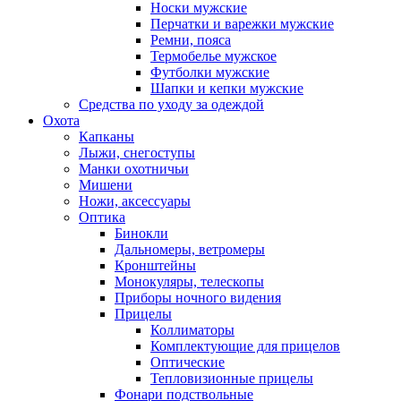
Носки мужские
Перчатки и варежки мужские
Ремни, пояса
Термобелье мужское
Футболки мужские
Шапки и кепки мужские
Средства по уходу за одеждой
Охота
Капканы
Лыжи, снегоступы
Манки охотничьи
Мишени
Ножи, аксессуары
Оптика
Бинокли
Дальномеры, ветромеры
Кронштейны
Монокуляры, телескопы
Приборы ночного видения
Прицелы
Коллиматоры
Комплектующие для прицелов
Оптические
Тепловизионные прицелы
Фонари подствольные