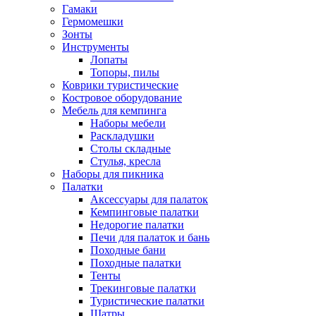
Гамаки
Гермомешки
Зонты
Инструменты
Лопаты
Топоры, пилы
Коврики туристические
Костровое оборудование
Мебель для кемпинга
Наборы мебели
Раскладушки
Столы складные
Стулья, кресла
Наборы для пикника
Палатки
Аксессуары для палаток
Кемпинговые палатки
Недорогие палатки
Печи для палаток и бань
Походные бани
Походные палатки
Тенты
Трекинговые палатки
Туристические палатки
Шатры