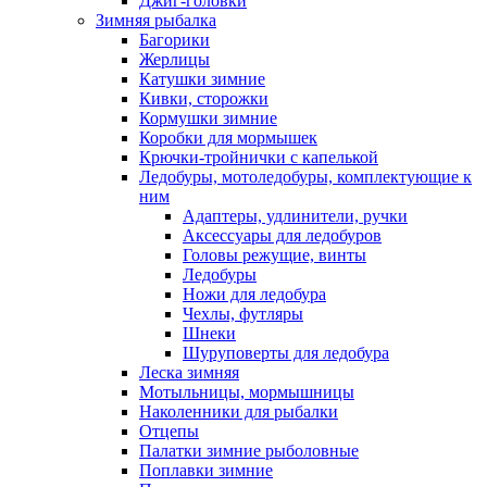
Джиг-головки
Зимняя рыбалка
Багорики
Жерлицы
Катушки зимние
Кивки, сторожки
Кормушки зимние
Коробки для мормышек
Крючки-тройнички с капелькой
Ледобуры, мотоледобуры, комплектующие к
ним
Адаптеры, удлинители, ручки
Аксессуары для ледобуров
Головы режущие, винты
Ледобуры
Ножи для ледобура
Чехлы, футляры
Шнеки
Шуруповерты для ледобура
Леска зимняя
Мотыльницы, мормышницы
Наколенники для рыбалки
Отцепы
Палатки зимние рыболовные
Поплавки зимние