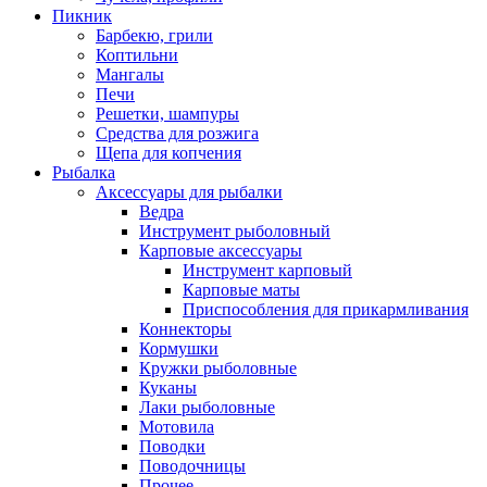
Пикник
Барбекю, грили
Коптильни
Мангалы
Печи
Решетки, шампуры
Средства для розжига
Щепа для копчения
Рыбалка
Аксессуары для рыбалки
Ведра
Инструмент рыболовный
Карповые аксессуары
Инструмент карповый
Карповые маты
Приспособления для прикармливания
Коннекторы
Кормушки
Кружки рыболовные
Куканы
Лаки рыболовные
Мотовила
Поводки
Поводочницы
Прочее