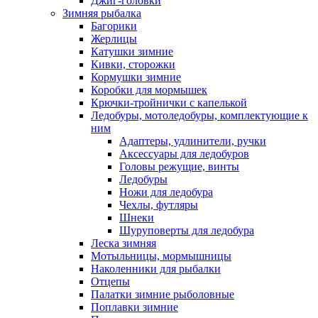
Джиг-головки
Зимняя рыбалка
Багорики
Жерлицы
Катушки зимние
Кивки, сторожки
Кормушки зимние
Коробки для мормышек
Крючки-тройнички с капелькой
Ледобуры, мотоледобуры, комплектующие к
ним
Адаптеры, удлинители, ручки
Аксессуары для ледобуров
Головы режущие, винты
Ледобуры
Ножи для ледобура
Чехлы, футляры
Шнеки
Шуруповерты для ледобура
Леска зимняя
Мотыльницы, мормышницы
Наколенники для рыбалки
Отцепы
Палатки зимние рыболовные
Поплавки зимние