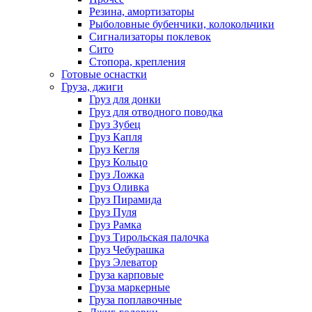
Резина, амортизаторы
Рыболовные бубенчики, колокольчики
Сигнализаторы поклевок
Сито
Стопора, крепления
Готовые оснастки
Груза, джиги
Груз для донки
Груз для отводного поводка
Груз Зубец
Груз Капля
Груз Кегля
Груз Кольцо
Груз Ложка
Груз Оливка
Груз Пирамида
Груз Пуля
Груз Рамка
Груз Тирольская палочка
Груз Чебурашка
Груз Элеватор
Груза карповые
Груза маркерные
Груза поплавочные