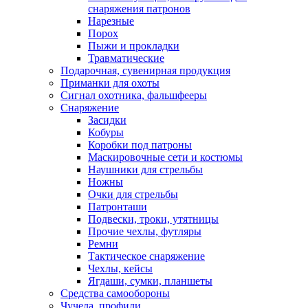
снаряжения патронов
Нарезные
Порох
Пыжи и прокладки
Травматические
Подарочная, сувенирная продукция
Приманки для охоты
Сигнал охотника, фальшфееры
Снаряжение
Засидки
Кобуры
Коробки под патроны
Маскировочные сети и костюмы
Наушники для стрельбы
Ножны
Очки для стрельбы
Патронташи
Подвески, троки, утятницы
Прочие чехлы, футляры
Ремни
Тактическое снаряжение
Чехлы, кейсы
Ягдаши, сумки, планшеты
Средства самообороны
Чучела, профили