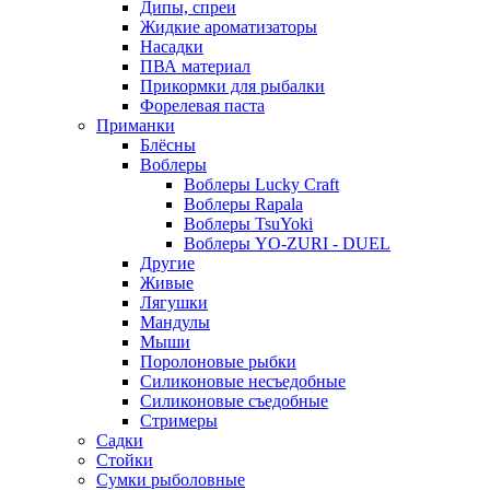
Дипы, спреи
Жидкие ароматизаторы
Насадки
ПВА материал
Прикормки для рыбалки
Форелевая паста
Приманки
Блёсны
Воблеры
Воблеры Lucky Craft
Воблеры Rapala
Воблеры TsuYoki
Воблеры YO-ZURI - DUEL
Другие
Живые
Лягушки
Мандулы
Мыши
Поролоновые рыбки
Силиконовые несъедобные
Силиконовые съедобные
Стримеры
Садки
Стойки
Сумки рыболовные