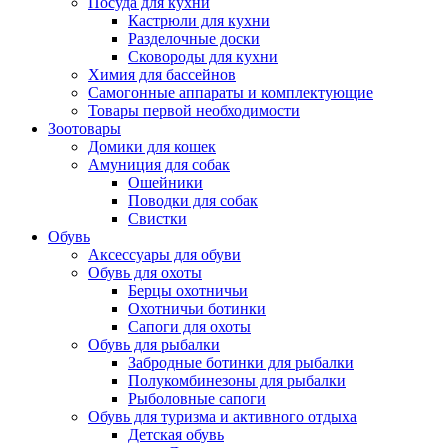
Посуда для кухни
Кастрюли для кухни
Разделочные доски
Сковороды для кухни
Химия для бассейнов
Самогонные аппараты и комплектующие
Товары первой необходимости
Зоотовары
Домики для кошек
Амуниция для собак
Ошейники
Поводки для собак
Свистки
Обувь
Аксессуары для обуви
Обувь для охоты
Берцы охотничьи
Охотничьи ботинки
Сапоги для охоты
Обувь для рыбалки
Забродные ботинки для рыбалки
Полукомбинезоны для рыбалки
Рыболовные сапоги
Обувь для туризма и активного отдыха
Детская обувь