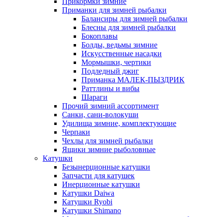
Прикормки зимние
Приманки для зимней рыбалки
Балансиры для зимней рыбалки
Блесны для зимней рыбалки
Бокоплавы
Болды, ведьмы зимние
Искусственные насадки
Мормышки, чертики
Подледный джиг
Приманка МАЛЕК-ПЫЗДРИК
Раттлины и вибы
Шараги
Прочий зимний ассортимент
Санки, сани-волокуши
Удилища зимние, комплектующие
Черпаки
Чехлы для зимней рыбалки
Ящики зимние рыболовные
Катушки
Безынерционные катушки
Запчасти для катушек
Инерционные катушки
Катушки Daiwa
Катушки Ryobi
Катушки Shimano