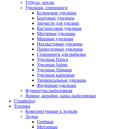
Тубусы, чехлы
Удилища, спиннинги
Болонские удилища
Бортовые удилища
Запчасти для удилищ
Кастинговые удилища
Матчевые удилища
Маховые удилища
Нахлыстовые удилища
Проводочные удилища
Спиннинги для рыбалки
Удилища Daiwa
Удилища Salmo
Удилища Shimano
Удилища карповые
Универсальные удилища
Фидерные удилища
Фурнитура рыболовная
Ящики, коробки, каны рыболовные
Страйкбол
Техника
Комплектующие к лодкам
Лодки
Гребные
Моторные