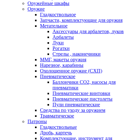
Оружейные шкафы
Оружие
Гладкоствольное
Запчасти, комплектующие для оружия
Метательное
Аксессуары для арбалетов, луков
Арбалеты
Луки
Рогатки
Стрелы , наконечники
ММГ, макеты оружия
Нарезное, карабины
Охолощенное оружие (СХП)
Пневматическое
Баллончики СО2, насосы для
пневматики
Пневматические винтовки
Пневматические пистолеты
Пули пневматические
Средства по уходу за оружием
Травматическое
Патроны
Гладкоствольные
Дробь, картечь
Комплектующие, инструмент для