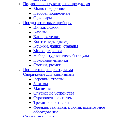
Подарочная и сувенирная продукция
Мыло подарочное
Наборы подарочные
Сувениры
Посуда, столовые приборы
Вилки, ложки
Казаны
Каны, котелки
Контейнеры для еды
Кружки, чашки, стаканы
Миски, тарелки
Наборы туристической посуды
Походные чайники
Стопки, рюмки
Прочие товары для туризма
Снаряжение для альпинизма
Веревки, стропы
Зажимы
Магнезия
Спусковые устройства
Страховочные системы
Трекинговые палки
Френды, закладки, крючья, шлямбурное
оборудование
Спальные мешки