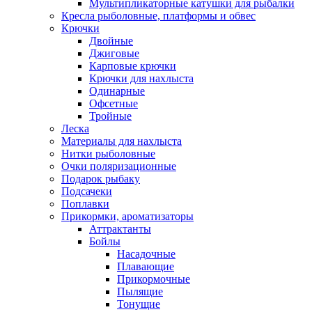
Мультипликаторные катушки для рыбалки
Кресла рыболовные, платформы и обвес
Крючки
Двойные
Джиговые
Карповые крючки
Крючки для нахлыста
Одинарные
Офсетные
Тройные
Леска
Материалы для нахлыста
Нитки рыболовные
Очки поляризационные
Подарок рыбаку
Подсачеки
Поплавки
Прикормки, ароматизаторы
Аттрактанты
Бойлы
Насадочные
Плавающие
Прикормочные
Пылящие
Тонущие