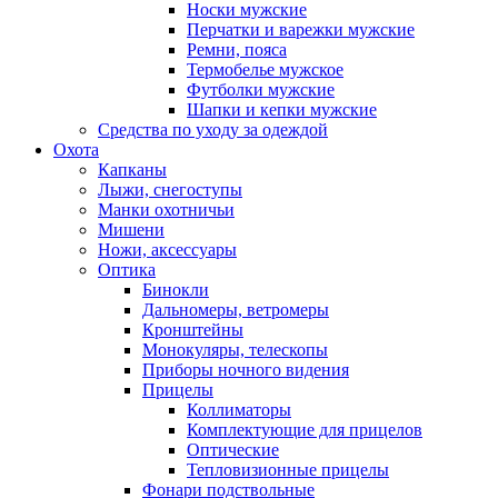
Носки мужские
Перчатки и варежки мужские
Ремни, пояса
Термобелье мужское
Футболки мужские
Шапки и кепки мужские
Средства по уходу за одеждой
Охота
Капканы
Лыжи, снегоступы
Манки охотничьи
Мишени
Ножи, аксессуары
Оптика
Бинокли
Дальномеры, ветромеры
Кронштейны
Монокуляры, телескопы
Приборы ночного видения
Прицелы
Коллиматоры
Комплектующие для прицелов
Оптические
Тепловизионные прицелы
Фонари подствольные