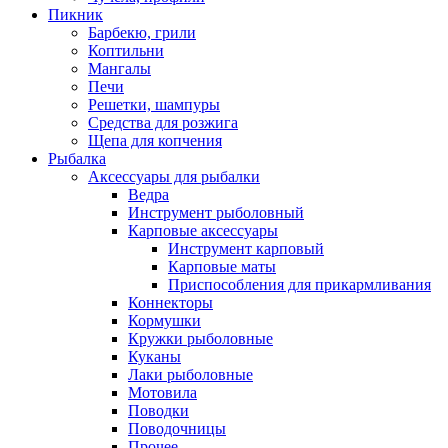
Пикник
Барбекю, грили
Коптильни
Мангалы
Печи
Решетки, шампуры
Средства для розжига
Щепа для копчения
Рыбалка
Аксессуары для рыбалки
Ведра
Инструмент рыболовный
Карповые аксессуары
Инструмент карповый
Карповые маты
Приспособления для прикармливания
Коннекторы
Кормушки
Кружки рыболовные
Куканы
Лаки рыболовные
Мотовила
Поводки
Поводочницы
Прочее