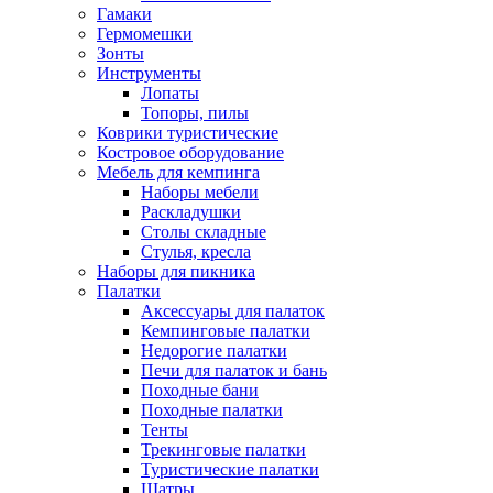
Гамаки
Гермомешки
Зонты
Инструменты
Лопаты
Топоры, пилы
Коврики туристические
Костровое оборудование
Мебель для кемпинга
Наборы мебели
Раскладушки
Столы складные
Стулья, кресла
Наборы для пикника
Палатки
Аксессуары для палаток
Кемпинговые палатки
Недорогие палатки
Печи для палаток и бань
Походные бани
Походные палатки
Тенты
Трекинговые палатки
Туристические палатки
Шатры