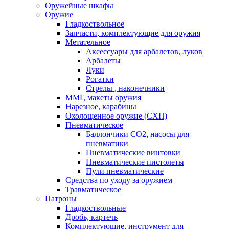
Оружейные шкафы
Оружие
Гладкоствольное
Запчасти, комплектующие для оружия
Метательное
Аксессуары для арбалетов, луков
Арбалеты
Луки
Рогатки
Стрелы , наконечники
ММГ, макеты оружия
Нарезное, карабины
Охолощенное оружие (СХП)
Пневматическое
Баллончики СО2, насосы для
пневматики
Пневматические винтовки
Пневматические пистолеты
Пули пневматические
Средства по уходу за оружием
Травматическое
Патроны
Гладкоствольные
Дробь, картечь
Комплектующие, инструмент для