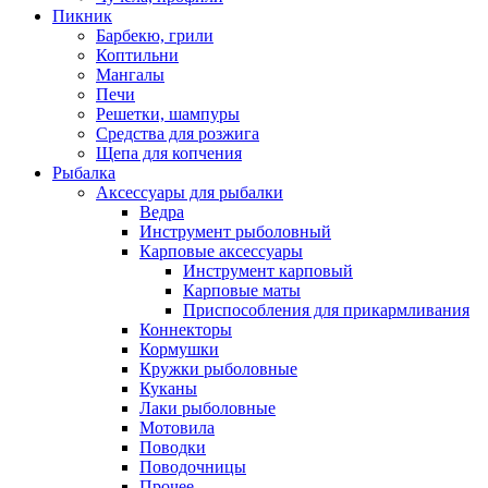
Пикник
Барбекю, грили
Коптильни
Мангалы
Печи
Решетки, шампуры
Средства для розжига
Щепа для копчения
Рыбалка
Аксессуары для рыбалки
Ведра
Инструмент рыболовный
Карповые аксессуары
Инструмент карповый
Карповые маты
Приспособления для прикармливания
Коннекторы
Кормушки
Кружки рыболовные
Куканы
Лаки рыболовные
Мотовила
Поводки
Поводочницы
Прочее