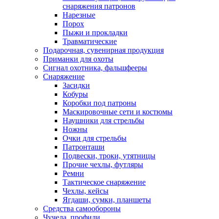
снаряжения патронов
Нарезные
Порох
Пыжи и прокладки
Травматические
Подарочная, сувенирная продукция
Приманки для охоты
Сигнал охотника, фальшфееры
Снаряжение
Засидки
Кобуры
Коробки под патроны
Маскировочные сети и костюмы
Наушники для стрельбы
Ножны
Очки для стрельбы
Патронташи
Подвески, троки, утятницы
Прочие чехлы, футляры
Ремни
Тактическое снаряжение
Чехлы, кейсы
Ягдаши, сумки, планшеты
Средства самообороны
Чучела, профили