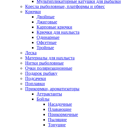
Мультипликаторные катушки для рыбалки
Кресла рыболовные, платформы и обвес
Крючки
Двойные
Джиговые
Карповые крючки
Крючки для нахлыста
Одинарные
Офсетные
Тройные
Леска
Материалы для нахлыста
Нитки рыболовные
Очки поляризационные
Подарок рыбаку
Подсачеки
Поплавки
Прикормки, ароматизаторы
Аттрактанты
Бойлы
Насадочные
Плавающие
Прикормочные
Пылящие
Тонущие