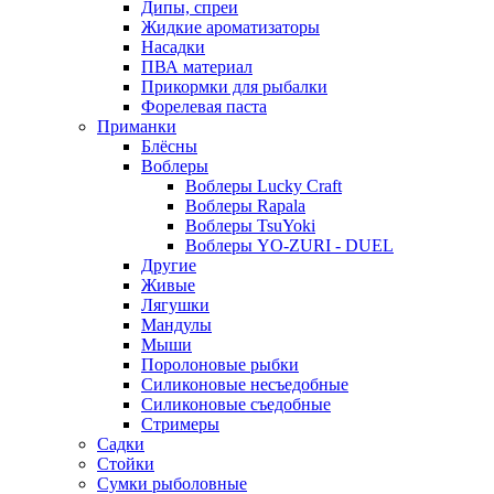
Дипы, спреи
Жидкие ароматизаторы
Насадки
ПВА материал
Прикормки для рыбалки
Форелевая паста
Приманки
Блёсны
Воблеры
Воблеры Lucky Craft
Воблеры Rapala
Воблеры TsuYoki
Воблеры YO-ZURI - DUEL
Другие
Живые
Лягушки
Мандулы
Мыши
Поролоновые рыбки
Силиконовые несъедобные
Силиконовые съедобные
Стримеры
Садки
Стойки
Сумки рыболовные