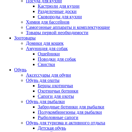
Посуда для кухни
Кастрюли для кухни
Разделочные доски
Сковороды для кухни
Химия для бассейнов
Самогонные аппараты и комплектующие
Товары первой необходимости
Зоотовары
Домики для кошек
Амуниция для собак
Ошейники
Поводки для собак
Свистки
Обувь
Аксессуары для обуви
Обувь для охоты
Берцы охотничьи
Охотничьи ботинки
Сапоги для охоты
Обувь для рыбалки
Забродные ботинки для рыбалки
Полукомбинезоны для рыбалки
Рыболовные сапоги
Обувь для туризма и активного отдыха
Детская обувь