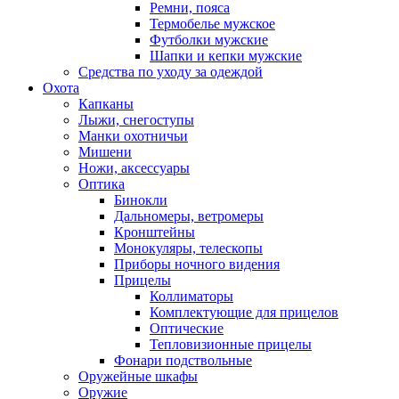
Ремни, пояса
Термобелье мужское
Футболки мужские
Шапки и кепки мужские
Средства по уходу за одеждой
Охота
Капканы
Лыжи, снегоступы
Манки охотничьи
Мишени
Ножи, аксессуары
Оптика
Бинокли
Дальномеры, ветромеры
Кронштейны
Монокуляры, телескопы
Приборы ночного видения
Прицелы
Коллиматоры
Комплектующие для прицелов
Оптические
Тепловизионные прицелы
Фонари подствольные
Оружейные шкафы
Оружие