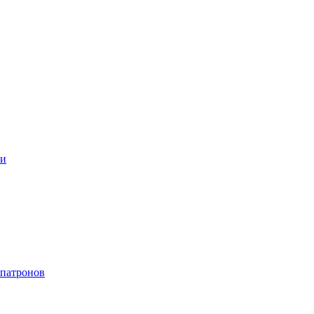
ки
 патронов