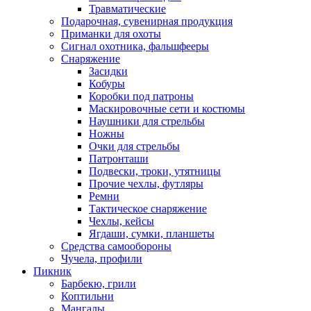
Травматические
Подарочная, сувенирная продукция
Приманки для охоты
Сигнал охотника, фальшфееры
Снаряжение
Засидки
Кобуры
Коробки под патроны
Маскировочные сети и костюмы
Наушники для стрельбы
Ножны
Очки для стрельбы
Патронташи
Подвески, троки, утятницы
Прочие чехлы, футляры
Ремни
Тактическое снаряжение
Чехлы, кейсы
Ягдаши, сумки, планшеты
Средства самообороны
Чучела, профили
Пикник
Барбекю, грили
Коптильни
Мангалы