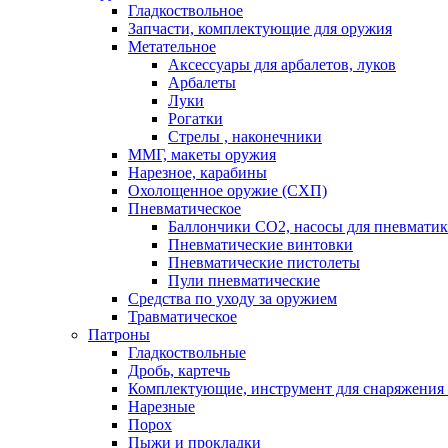
Гладкоствольное
Запчасти, комплектующие для оружия
Метательное
Аксессуары для арбалетов, луков
Арбалеты
Луки
Рогатки
Стрелы , наконечники
ММГ, макеты оружия
Нарезное, карабины
Охолощенное оружие (СХП)
Пневматическое
Баллончики СО2, насосы для пневмати
Пневматические винтовки
Пневматические пистолеты
Пули пневматические
Средства по уходу за оружием
Травматическое
Патроны
Гладкоствольные
Дробь, картечь
Комплектующие, инструмент для снаряжения
Нарезные
Порох
Пыжи и прокладки