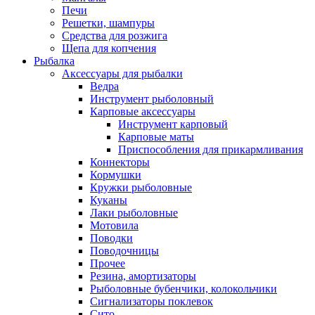
Печи
Решетки, шампуры
Средства для розжига
Щепа для копчения
Рыбалка
Аксессуары для рыбалки
Ведра
Инструмент рыболовный
Карповые аксессуары
Инструмент карповый
Карповые маты
Приспособления для прикармливания
Коннекторы
Кормушки
Кружки рыболовные
Куканы
Лаки рыболовные
Мотовила
Поводки
Поводочницы
Прочее
Резина, амортизаторы
Рыболовные бубенчики, колокольчики
Сигнализаторы поклевок
Сито