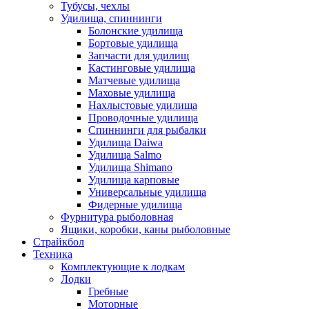
Тубусы, чехлы
Удилища, спиннинги
Болонские удилища
Бортовые удилища
Запчасти для удилищ
Кастинговые удилища
Матчевые удилища
Маховые удилища
Нахлыстовые удилища
Проводочные удилища
Спиннинги для рыбалки
Удилища Daiwa
Удилища Salmo
Удилища Shimano
Удилища карповые
Универсальные удилища
Фидерные удилища
Фурнитура рыболовная
Ящики, коробки, каны рыболовные
Страйкбол
Техника
Комплектующие к лодкам
Лодки
Гребные
Моторные