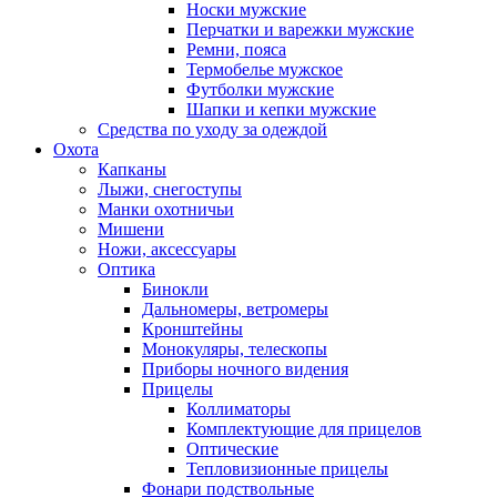
Носки мужские
Перчатки и варежки мужские
Ремни, пояса
Термобелье мужское
Футболки мужские
Шапки и кепки мужские
Средства по уходу за одеждой
Охота
Капканы
Лыжи, снегоступы
Манки охотничьи
Мишени
Ножи, аксессуары
Оптика
Бинокли
Дальномеры, ветромеры
Кронштейны
Монокуляры, телескопы
Приборы ночного видения
Прицелы
Коллиматоры
Комплектующие для прицелов
Оптические
Тепловизионные прицелы
Фонари подствольные