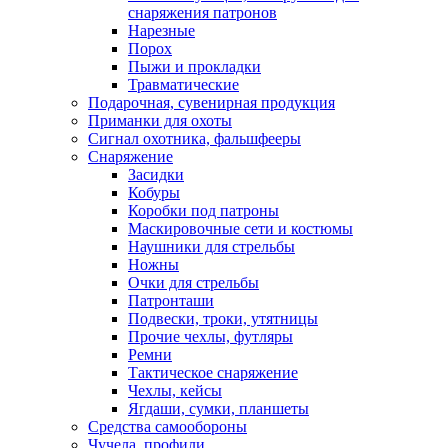
снаряжения патронов
Нарезные
Порох
Пыжи и прокладки
Травматические
Подарочная, сувенирная продукция
Приманки для охоты
Сигнал охотника, фальшфееры
Снаряжение
Засидки
Кобуры
Коробки под патроны
Маскировочные сети и костюмы
Наушники для стрельбы
Ножны
Очки для стрельбы
Патронташи
Подвески, троки, утятницы
Прочие чехлы, футляры
Ремни
Тактическое снаряжение
Чехлы, кейсы
Ягдаши, сумки, планшеты
Средства самообороны
Чучела, профили