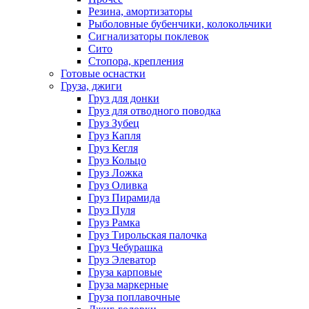
Резина, амортизаторы
Рыболовные бубенчики, колокольчики
Сигнализаторы поклевок
Сито
Стопора, крепления
Готовые оснастки
Груза, джиги
Груз для донки
Груз для отводного поводка
Груз Зубец
Груз Капля
Груз Кегля
Груз Кольцо
Груз Ложка
Груз Оливка
Груз Пирамида
Груз Пуля
Груз Рамка
Груз Тирольская палочка
Груз Чебурашка
Груз Элеватор
Груза карповые
Груза маркерные
Груза поплавочные