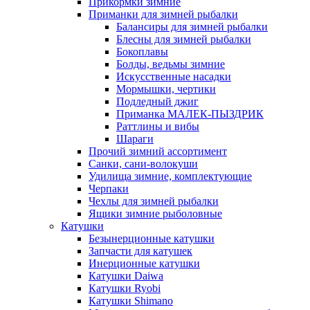
Прикормки зимние
Приманки для зимней рыбалки
Балансиры для зимней рыбалки
Блесны для зимней рыбалки
Бокоплавы
Болды, ведьмы зимние
Искусственные насадки
Мормышки, чертики
Подледный джиг
Приманка МАЛЕК-ПЫЗДРИК
Раттлины и вибы
Шараги
Прочий зимний ассортимент
Санки, сани-волокуши
Удилища зимние, комплектующие
Черпаки
Чехлы для зимней рыбалки
Ящики зимние рыболовные
Катушки
Безынерционные катушки
Запчасти для катушек
Инерционные катушки
Катушки Daiwa
Катушки Ryobi
Катушки Shimano