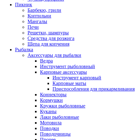
Пикник
Барбекю, грили
Коптильни
Мангалы
Печи
Решетки, шампуры
Средства для розжига
Щепа для копчения
Рыбалка
Аксессуары для рыбалки
Ведра
Инструмент рыболовный
Карповые аксессуары
Инструмент карповый
Карповые маты
Приспособления для прикармливания
Коннекторы
Кормушки
Кружки рыболовные
Куканы
Лаки рыболовные
Мотовила
Поводки
Поводочницы
Прочее