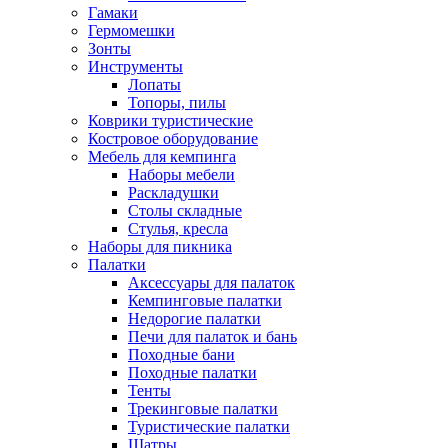
Гамаки
Гермомешки
Зонты
Инструменты
Лопаты
Топоры, пилы
Коврики туристические
Костровое оборудование
Мебель для кемпинга
Наборы мебели
Раскладушки
Столы складные
Стулья, кресла
Наборы для пикника
Палатки
Аксессуары для палаток
Кемпинговые палатки
Недорогие палатки
Печи для палаток и бань
Походные бани
Походные палатки
Тенты
Трекинговые палатки
Туристические палатки
Шатры