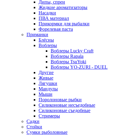
Дипы, спреи
Жидкие ароматизаторы
Насадки
ПВА материал
Прикормки для рыбалки
Форелевая паста
Приманки
Блёсны
Воблеры
Воблеры Lucky Craft
Воблеры Rapala
Воблеры TsuYoki
Воблеры YO-ZURI - DUEL
Другие
Живые
Лягушки
Мандулы
Мыши
Поролоновые рыбки
Силиконовые несъедобные
Силиконовые съедобные
Стримеры
Садки
Стойки
Сумки рыболовные