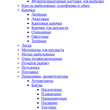
Мультипликаторные катушки для рыбалки
Кресла рыболовные, платформы и обвес
Крючки
Двойные
Джиговые
Карповые крючки
Крючки для нахлыста
Одинарные
Офсетные
Тройные
Леска
Материалы для нахлыста
Нитки рыболовные
Очки поляризационные
Подарок рыбаку
Подсачеки
Поплавки
Прикормки, ароматизаторы
Аттрактанты
Бойлы
Насадочные
Плавающие
Прикормочные
Пылящие
Тонущие