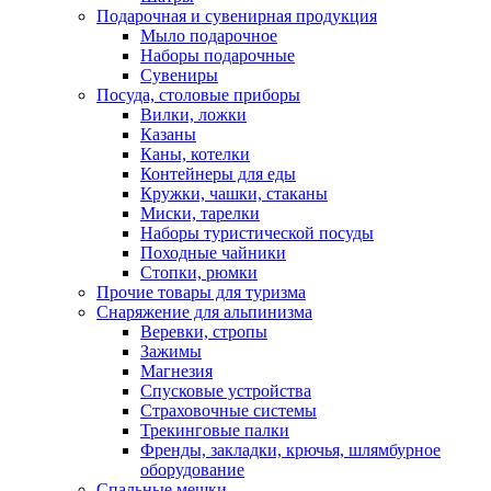
Подарочная и сувенирная продукция
Мыло подарочное
Наборы подарочные
Сувениры
Посуда, столовые приборы
Вилки, ложки
Казаны
Каны, котелки
Контейнеры для еды
Кружки, чашки, стаканы
Миски, тарелки
Наборы туристической посуды
Походные чайники
Стопки, рюмки
Прочие товары для туризма
Снаряжение для альпинизма
Веревки, стропы
Зажимы
Магнезия
Спусковые устройства
Страховочные системы
Трекинговые палки
Френды, закладки, крючья, шлямбурное
оборудование
Спальные мешки