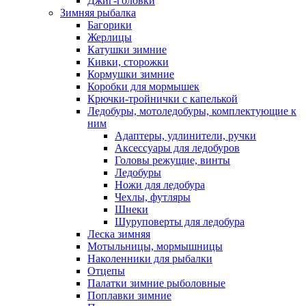
Джиг-головки
Зимняя рыбалка
Багорики
Жерлицы
Катушки зимние
Кивки, сторожки
Кормушки зимние
Коробки для мормышек
Крючки-тройнички с капелькой
Ледобуры, мотоледобуры, комплектующие к
ним
Адаптеры, удлинители, ручки
Аксессуары для ледобуров
Головы режущие, винты
Ледобуры
Ножи для ледобура
Чехлы, футляры
Шнеки
Шуруповерты для ледобура
Леска зимняя
Мотыльницы, мормышницы
Наколенники для рыбалки
Отцепы
Палатки зимние рыболовные
Поплавки зимние