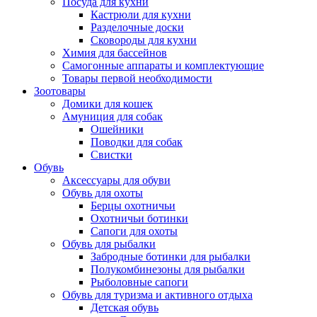
Посуда для кухни
Кастрюли для кухни
Разделочные доски
Сковороды для кухни
Химия для бассейнов
Самогонные аппараты и комплектующие
Товары первой необходимости
Зоотовары
Домики для кошек
Амуниция для собак
Ошейники
Поводки для собак
Свистки
Обувь
Аксессуары для обуви
Обувь для охоты
Берцы охотничьи
Охотничьи ботинки
Сапоги для охоты
Обувь для рыбалки
Забродные ботинки для рыбалки
Полукомбинезоны для рыбалки
Рыболовные сапоги
Обувь для туризма и активного отдыха
Детская обувь