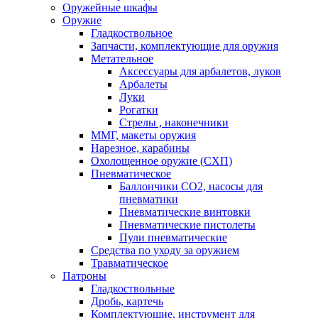
Оружейные шкафы
Оружие
Гладкоствольное
Запчасти, комплектующие для оружия
Метательное
Аксессуары для арбалетов, луков
Арбалеты
Луки
Рогатки
Стрелы , наконечники
ММГ, макеты оружия
Нарезное, карабины
Охолощенное оружие (СХП)
Пневматическое
Баллончики СО2, насосы для
пневматики
Пневматические винтовки
Пневматические пистолеты
Пули пневматические
Средства по уходу за оружием
Травматическое
Патроны
Гладкоствольные
Дробь, картечь
Комплектующие, инструмент для