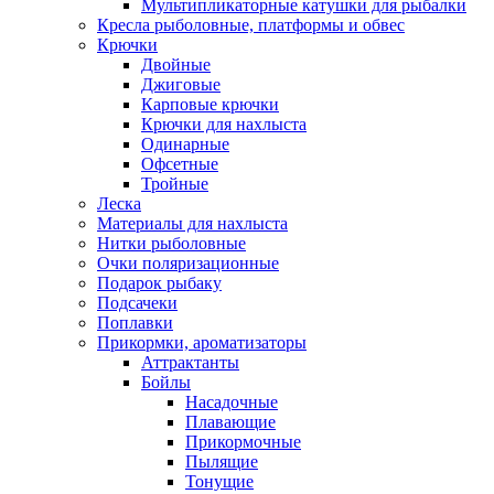
Мультипликаторные катушки для рыбалки
Кресла рыболовные, платформы и обвес
Крючки
Двойные
Джиговые
Карповые крючки
Крючки для нахлыста
Одинарные
Офсетные
Тройные
Леска
Материалы для нахлыста
Нитки рыболовные
Очки поляризационные
Подарок рыбаку
Подсачеки
Поплавки
Прикормки, ароматизаторы
Аттрактанты
Бойлы
Насадочные
Плавающие
Прикормочные
Пылящие
Тонущие