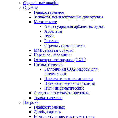
Оружейные шкафы
Оружие
Гладкоствольное
Запчасти, комплектующие для оружия
Метательное
Аксессуары для арбалетов, луков
Арбалеты
Луки
Рогатки
Стрелы , наконечники
ММГ, макеты оружия
Нарезное, карабины
Охолощенное оружие (СХП)
Пневматическое
Баллончики СО2, насосы для
пневматики
Пневматические винтовки
Пневматические пистолеты
Пули пневматические
Средства по уходу за оружием
Травматическое
Патроны
Гладкоствольные
Дробь, картечь
Комплектующие, инструмент для