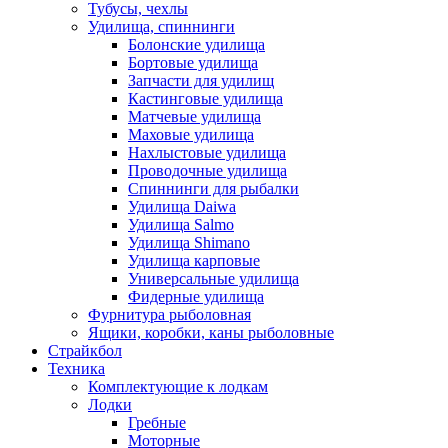
Тубусы, чехлы
Удилища, спиннинги
Болонские удилища
Бортовые удилища
Запчасти для удилищ
Кастинговые удилища
Матчевые удилища
Маховые удилища
Нахлыстовые удилища
Проводочные удилища
Спиннинги для рыбалки
Удилища Daiwa
Удилища Salmo
Удилища Shimano
Удилища карповые
Универсальные удилища
Фидерные удилища
Фурнитура рыболовная
Ящики, коробки, каны рыболовные
Страйкбол
Техника
Комплектующие к лодкам
Лодки
Гребные
Моторные