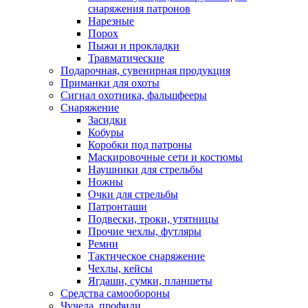
снаряжения патронов
Нарезные
Порох
Пыжи и прокладки
Травматические
Подарочная, сувенирная продукция
Приманки для охоты
Сигнал охотника, фальшфееры
Снаряжение
Засидки
Кобуры
Коробки под патроны
Маскировочные сети и костюмы
Наушники для стрельбы
Ножны
Очки для стрельбы
Патронташи
Подвески, троки, утятницы
Прочие чехлы, футляры
Ремни
Тактическое снаряжение
Чехлы, кейсы
Ягдаши, сумки, планшеты
Средства самообороны
Чучела, профили