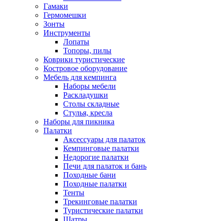
Гамаки
Гермомешки
Зонты
Инструменты
Лопаты
Топоры, пилы
Коврики туристические
Костровое оборудование
Мебель для кемпинга
Наборы мебели
Раскладушки
Столы складные
Стулья, кресла
Наборы для пикника
Палатки
Аксессуары для палаток
Кемпинговые палатки
Недорогие палатки
Печи для палаток и бань
Походные бани
Походные палатки
Тенты
Трекинговые палатки
Туристические палатки
Шатры