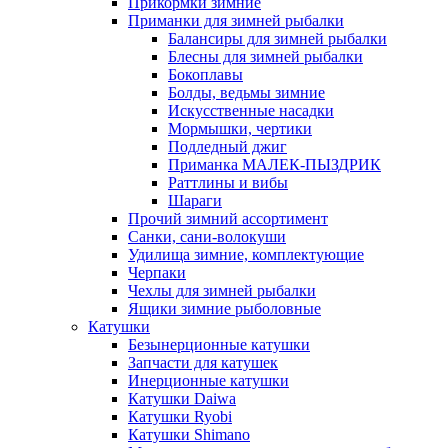
Прикормки зимние
Приманки для зимней рыбалки
Балансиры для зимней рыбалки
Блесны для зимней рыбалки
Бокоплавы
Болды, ведьмы зимние
Искусственные насадки
Мормышки, чертики
Подледный джиг
Приманка МАЛЕК-ПЫЗДРИК
Раттлины и вибы
Шараги
Прочий зимний ассортимент
Санки, сани-волокуши
Удилища зимние, комплектующие
Черпаки
Чехлы для зимней рыбалки
Ящики зимние рыболовные
Катушки
Безынерционные катушки
Запчасти для катушек
Инерционные катушки
Катушки Daiwa
Катушки Ryobi
Катушки Shimano