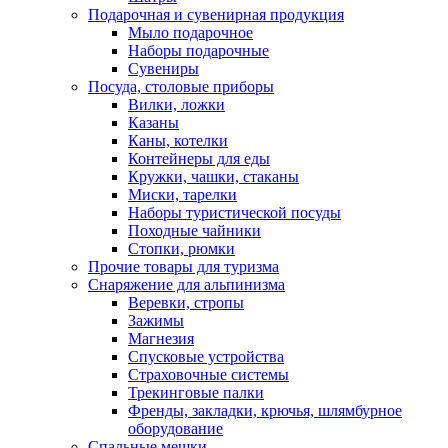
Подарочная и сувенирная продукция
Мыло подарочное
Наборы подарочные
Сувениры
Посуда, столовые приборы
Вилки, ложки
Казаны
Каны, котелки
Контейнеры для еды
Кружки, чашки, стаканы
Миски, тарелки
Наборы туристической посуды
Походные чайники
Стопки, рюмки
Прочие товары для туризма
Снаряжение для альпинизма
Веревки, стропы
Зажимы
Магнезия
Спусковые устройства
Страховочные системы
Трекинговые палки
Френды, закладки, крючья, шлямбурное
оборудование
Спальные мешки