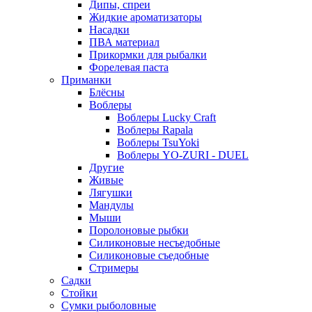
Дипы, спреи
Жидкие ароматизаторы
Насадки
ПВА материал
Прикормки для рыбалки
Форелевая паста
Приманки
Блёсны
Воблеры
Воблеры Lucky Craft
Воблеры Rapala
Воблеры TsuYoki
Воблеры YO-ZURI - DUEL
Другие
Живые
Лягушки
Мандулы
Мыши
Поролоновые рыбки
Силиконовые несъедобные
Силиконовые съедобные
Стримеры
Садки
Стойки
Сумки рыболовные