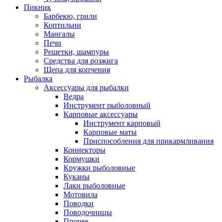
Пикник
Барбекю, грили
Коптильни
Мангалы
Печи
Решетки, шампуры
Средства для розжига
Щепа для копчения
Рыбалка
Аксессуары для рыбалки
Ведра
Инструмент рыболовный
Карповые аксессуары
Инструмент карповый
Карповые маты
Приспособления для прикармливания
Коннекторы
Кормушки
Кружки рыболовные
Куканы
Лаки рыболовные
Мотовила
Поводки
Поводочницы
Прочее