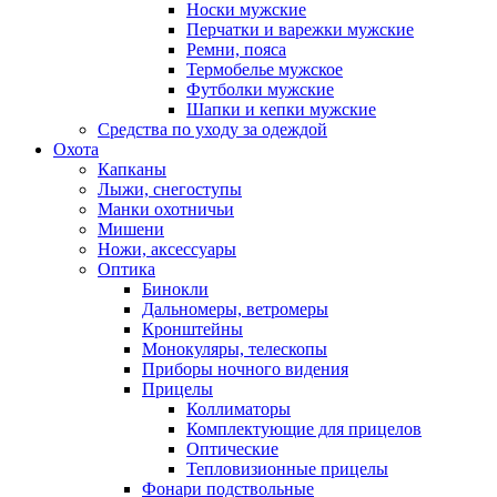
Носки мужские
Перчатки и варежки мужские
Ремни, пояса
Термобелье мужское
Футболки мужские
Шапки и кепки мужские
Средства по уходу за одеждой
Охота
Капканы
Лыжи, снегоступы
Манки охотничьи
Мишени
Ножи, аксессуары
Оптика
Бинокли
Дальномеры, ветромеры
Кронштейны
Монокуляры, телескопы
Приборы ночного видения
Прицелы
Коллиматоры
Комплектующие для прицелов
Оптические
Тепловизионные прицелы
Фонари подствольные