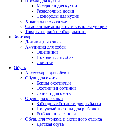
Посуда для кухни
Кастрюли для кухни
Разделочные доски
Сковороды для кухни
Химия для бассейнов
Самогонные аппараты и комплектующие
Товары первой необходимости
Зоотовары
Домики для кошек
Амуниция для собак
Ошейники
Поводки для собак
Свистки
Обувь
Аксессуары для обуви
Обувь для охоты
Берцы охотничьи
Охотничьи ботинки
Сапоги для охоты
Обувь для рыбалки
Забродные ботинки для рыбалки
Полукомбинезоны для рыбалки
Рыболовные сапоги
Обувь для туризма и активного отдыха
Детская обувь