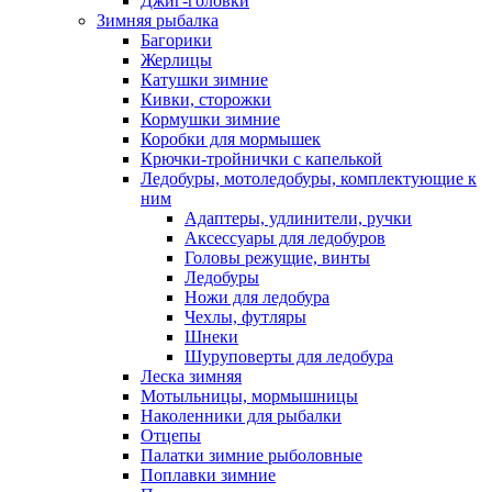
Джиг-головки
Зимняя рыбалка
Багорики
Жерлицы
Катушки зимние
Кивки, сторожки
Кормушки зимние
Коробки для мормышек
Крючки-тройнички с капелькой
Ледобуры, мотоледобуры, комплектующие к
ним
Адаптеры, удлинители, ручки
Аксессуары для ледобуров
Головы режущие, винты
Ледобуры
Ножи для ледобура
Чехлы, футляры
Шнеки
Шуруповерты для ледобура
Леска зимняя
Мотыльницы, мормышницы
Наколенники для рыбалки
Отцепы
Палатки зимние рыболовные
Поплавки зимние