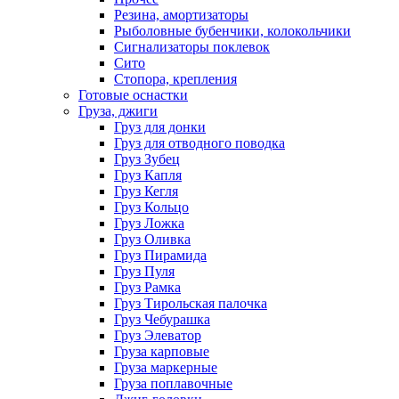
Резина, амортизаторы
Рыболовные бубенчики, колокольчики
Сигнализаторы поклевок
Сито
Стопора, крепления
Готовые оснастки
Груза, джиги
Груз для донки
Груз для отводного поводка
Груз Зубец
Груз Капля
Груз Кегля
Груз Кольцо
Груз Ложка
Груз Оливка
Груз Пирамида
Груз Пуля
Груз Рамка
Груз Тирольская палочка
Груз Чебурашка
Груз Элеватор
Груза карповые
Груза маркерные
Груза поплавочные