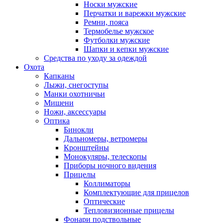
Носки мужские
Перчатки и варежки мужские
Ремни, пояса
Термобелье мужское
Футболки мужские
Шапки и кепки мужские
Средства по уходу за одеждой
Охота
Капканы
Лыжи, снегоступы
Манки охотничьи
Мишени
Ножи, аксессуары
Оптика
Бинокли
Дальномеры, ветромеры
Кронштейны
Монокуляры, телескопы
Приборы ночного видения
Прицелы
Коллиматоры
Комплектующие для прицелов
Оптические
Тепловизионные прицелы
Фонари подствольные