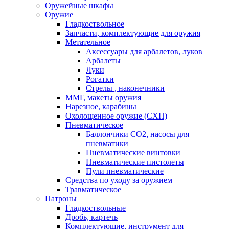
Оружейные шкафы
Оружие
Гладкоствольное
Запчасти, комплектующие для оружия
Метательное
Аксессуары для арбалетов, луков
Арбалеты
Луки
Рогатки
Стрелы , наконечники
ММГ, макеты оружия
Нарезное, карабины
Охолощенное оружие (СХП)
Пневматическое
Баллончики СО2, насосы для
пневматики
Пневматические винтовки
Пневматические пистолеты
Пули пневматические
Средства по уходу за оружием
Травматическое
Патроны
Гладкоствольные
Дробь, картечь
Комплектующие, инструмент для