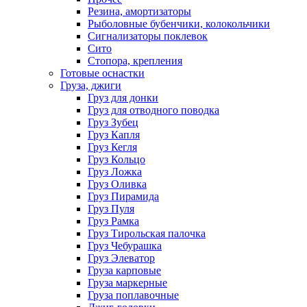
Резина, амортизаторы
Рыболовные бубенчики, колокольчики
Сигнализаторы поклевок
Сито
Стопора, крепления
Готовые оснастки
Груза, джиги
Груз для донки
Груз для отводного поводка
Груз Зубец
Груз Капля
Груз Кегля
Груз Кольцо
Груз Ложка
Груз Оливка
Груз Пирамида
Груз Пуля
Груз Рамка
Груз Тирольская палочка
Груз Чебурашка
Груз Элеватор
Груза карповые
Груза маркерные
Груза поплавочные