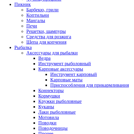
Пикник
Барбекю, грили
Коптильни
Мангалы
Печи
Решетки, шампуры
Средства для розжига
Щепа для копчения
Рыбалка
Аксессуары для рыбалки
Ведра
Инструмент рыболовный
Карповые аксессуары
Инструмент карповый
Карповые маты
Приспособления для прикармливания
Коннекторы
Кормушки
Кружки рыболовные
Куканы
Лаки рыболовные
Мотовила
Поводки
Поводочницы
Прочее