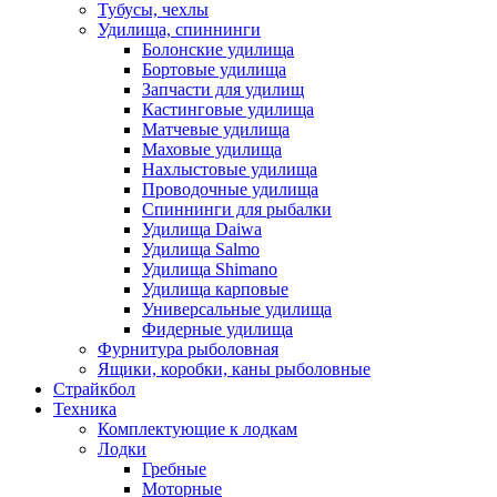
Тубусы, чехлы
Удилища, спиннинги
Болонские удилища
Бортовые удилища
Запчасти для удилищ
Кастинговые удилища
Матчевые удилища
Маховые удилища
Нахлыстовые удилища
Проводочные удилища
Спиннинги для рыбалки
Удилища Daiwa
Удилища Salmo
Удилища Shimano
Удилища карповые
Универсальные удилища
Фидерные удилища
Фурнитура рыболовная
Ящики, коробки, каны рыболовные
Страйкбол
Техника
Комплектующие к лодкам
Лодки
Гребные
Моторные