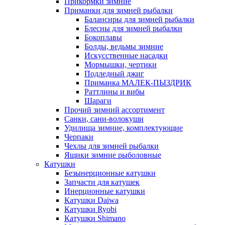
Прикормки зимние
Приманки для зимней рыбалки
Балансиры для зимней рыбалки
Блесны для зимней рыбалки
Бокоплавы
Болды, ведьмы зимние
Искусственные насадки
Мормышки, чертики
Подледный джиг
Приманка МАЛЕК-ПЫЗДРИК
Раттлины и вибы
Шараги
Прочий зимний ассортимент
Санки, сани-волокуши
Удилища зимние, комплектующие
Черпаки
Чехлы для зимней рыбалки
Ящики зимние рыболовные
Катушки
Безынерционные катушки
Запчасти для катушек
Инерционные катушки
Катушки Daiwa
Катушки Ryobi
Катушки Shimano