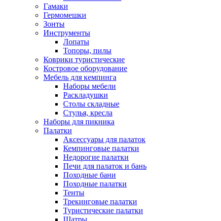
Гамаки
Гермомешки
Зонты
Инструменты
Лопаты
Топоры, пилы
Коврики туристические
Костровое оборудование
Мебель для кемпинга
Наборы мебели
Раскладушки
Столы складные
Стулья, кресла
Наборы для пикника
Палатки
Аксессуары для палаток
Кемпинговые палатки
Недорогие палатки
Печи для палаток и бань
Походные бани
Походные палатки
Тенты
Трекинговые палатки
Туристические палатки
Шатры