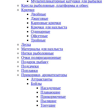
Мультипликаторные катушки для рыбалки
Кресла рыболовные, платформы и обвес
Крючки
Двойные
Джиговые
Карповые крючки
Крючки для нахлыста
Одинарные
Офсетные
Тройные
Леска
Материалы для нахлыста
Нитки рыболовные
Очки поляризационные
Подарок рыбаку
Подсачеки
Поплавки
Прикормки, ароматизаторы
Аттрактанты
Бойлы
Насадочные
Плавающие
Прикормочные
Пылящие
Тонущие