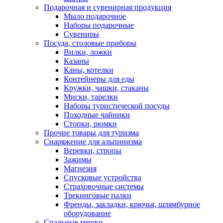
Подарочная и сувенирная продукция
Мыло подарочное
Наборы подарочные
Сувениры
Посуда, столовые приборы
Вилки, ложки
Казаны
Каны, котелки
Контейнеры для еды
Кружки, чашки, стаканы
Миски, тарелки
Наборы туристической посуды
Походные чайники
Стопки, рюмки
Прочие товары для туризма
Снаряжение для альпинизма
Веревки, стропы
Зажимы
Магнезия
Спусковые устройства
Страховочные системы
Трекинговые палки
Френды, закладки, крючья, шлямбурное
оборудование
Спальные мешки