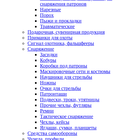
снаряжения патронов
Нарезные
Порох
Пыжи и прокладки
Травматические
Подарочная, сувенирная продукция
Приманки для охоты
Сигнал охотника, фальшфееры
Снаряжение
Засидки
Кобуры
Коробки под патроны
Маскировочные сети и костюмы
Наушники для стрельбы
Ножны
Очки для стрельбы
Патронташи
Подвески, троки, утятницы
Прочие чехлы, футляры
Ремни
Тактическое снаряжение
Чехлы, кейсы
Ягдаши, сумки, планшеты
Средства самообороны
Чучела, профили