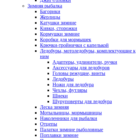
Джиг-головки
Зимняя рыбалка
Багорики
Жерлицы
Катушки зимние
Кивки, сторожки
Кормушки зимние
Коробки для мормышек
Крючки-тройнички с капелькой
Ледобуры, мотоледобуры, комплектующие к
ним
Адаптеры, удлинители, ручки
Аксессуары для ледобуров
Головы режущие, винты
Ледобуры
Ножи для ледобура
Чехлы, футляры
Шнеки
Шуруповерты для ледобура
Леска зимняя
Мотыльницы, мормышницы
Наколенники для рыбалки
Отцепы
Палатки зимние рыболовные
Поплавки зимние