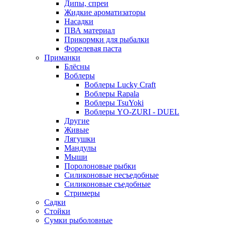
Дипы, спреи
Жидкие ароматизаторы
Насадки
ПВА материал
Прикормки для рыбалки
Форелевая паста
Приманки
Блёсны
Воблеры
Воблеры Lucky Craft
Воблеры Rapala
Воблеры TsuYoki
Воблеры YO-ZURI - DUEL
Другие
Живые
Лягушки
Мандулы
Мыши
Поролоновые рыбки
Силиконовые несъедобные
Силиконовые съедобные
Стримеры
Садки
Стойки
Сумки рыболовные