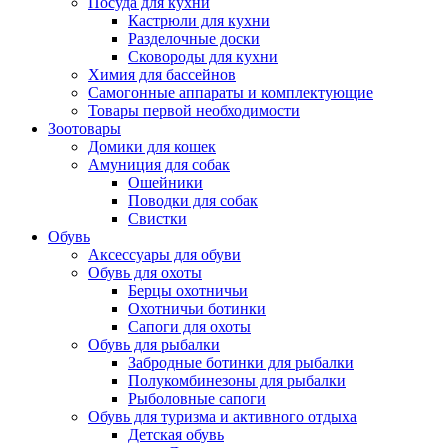
Посуда для кухни
Кастрюли для кухни
Разделочные доски
Сковороды для кухни
Химия для бассейнов
Самогонные аппараты и комплектующие
Товары первой необходимости
Зоотовары
Домики для кошек
Амуниция для собак
Ошейники
Поводки для собак
Свистки
Обувь
Аксессуары для обуви
Обувь для охоты
Берцы охотничьи
Охотничьи ботинки
Сапоги для охоты
Обувь для рыбалки
Забродные ботинки для рыбалки
Полукомбинезоны для рыбалки
Рыболовные сапоги
Обувь для туризма и активного отдыха
Детская обувь