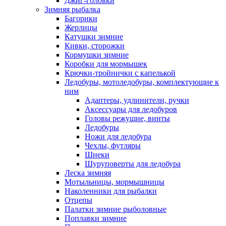
Джиг-головки
Зимняя рыбалка
Багорики
Жерлицы
Катушки зимние
Кивки, сторожки
Кормушки зимние
Коробки для мормышек
Крючки-тройнички с капелькой
Ледобуры, мотоледобуры, комплектующие к
ним
Адаптеры, удлинители, ручки
Аксессуары для ледобуров
Головы режущие, винты
Ледобуры
Ножи для ледобура
Чехлы, футляры
Шнеки
Шуруповерты для ледобура
Леска зимняя
Мотыльницы, мормышницы
Наколенники для рыбалки
Отцепы
Палатки зимние рыболовные
Поплавки зимние