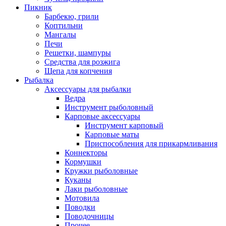
Пикник
Барбекю, грили
Коптильни
Мангалы
Печи
Решетки, шампуры
Средства для розжига
Щепа для копчения
Рыбалка
Аксессуары для рыбалки
Ведра
Инструмент рыболовный
Карповые аксессуары
Инструмент карповый
Карповые маты
Приспособления для прикармливания
Коннекторы
Кормушки
Кружки рыболовные
Куканы
Лаки рыболовные
Мотовила
Поводки
Поводочницы
Прочее