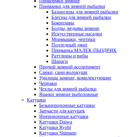
Прикормки зимние
Приманки для зимней рыбалки
Балансиры для зимней рыбалки
Блесны для зимней рыбалки
Бокоплавы
Болды, ведьмы зимние
Искусственные насадки
Мормышки, чертики
Подледный джиг
Приманка МАЛЕК-ПЫЗДРИК
Раттлины и вибы
Шараги
Прочий зимний ассортимент
Санки, сани-волокуши
Удилища зимние, комплектующие
Черпаки
Чехлы для зимней рыбалки
Ящики зимние рыболовные
Катушки
Безынерционные катушки
Запчасти для катушек
Инерционные катушки
Катушки Daiwa
Катушки Ryobi
Катушки Shimano