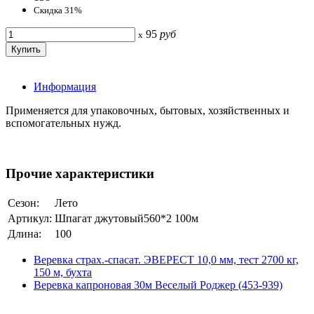
Скидка 31%
95
руб
x
Информация
Применяется для упаковочных, бытовых, хозяйственных и
вспомогательных нужд.
Прочие характеристики
Сезон:
Лето
Артикул:
Шпагат джутовый560*2 100м
Длина:
100
Веревка страх.-спасат. ЭВЕРЕСТ 10,0 мм, тест 2700 кг,
150 м, бухта
Веревка капроновая 30м Веселый Роджер (453-939)