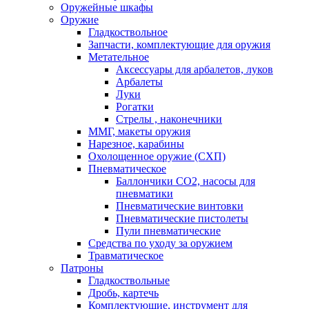
Оружейные шкафы
Оружие
Гладкоствольное
Запчасти, комплектующие для оружия
Метательное
Аксессуары для арбалетов, луков
Арбалеты
Луки
Рогатки
Стрелы , наконечники
ММГ, макеты оружия
Нарезное, карабины
Охолощенное оружие (СХП)
Пневматическое
Баллончики СО2, насосы для
пневматики
Пневматические винтовки
Пневматические пистолеты
Пули пневматические
Средства по уходу за оружием
Травматическое
Патроны
Гладкоствольные
Дробь, картечь
Комплектующие, инструмент для