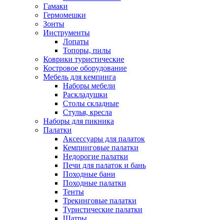
Гамаки
Гермомешки
Зонты
Инструменты
Лопаты
Топоры, пилы
Коврики туристические
Костровое оборудование
Мебель для кемпинга
Наборы мебели
Раскладушки
Столы складные
Стулья, кресла
Наборы для пикника
Палатки
Аксессуары для палаток
Кемпинговые палатки
Недорогие палатки
Печи для палаток и бань
Походные бани
Походные палатки
Тенты
Трекинговые палатки
Туристические палатки
Шатры