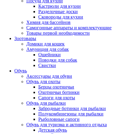
Посуда для кухни
Кастрюли для кухни
Разделочные доски
Сковороды для кухни
Химия для бассейнов
Самогонные аппараты и комплектующие
Товары первой необходимости
Зоотовары
Домики для кошек
Амуниция для собак
Ошейники
Поводки для собак
Свистки
Обувь
Аксессуары для обуви
Обувь для охоты
Берцы охотничьи
Охотничьи ботинки
Сапоги для охоты
Обувь для рыбалки
Забродные ботинки для рыбалки
Полукомбинезоны для рыбалки
Рыболовные сапоги
Обувь для туризма и активного отдыха
Детская обувь