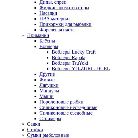
Дипы, спреи
Жидкие ароматизаторы
Насадки
ПВА материал
Прикормки для рыбалки
Форелевая паста
Приманки
Блёсны
Воблеры
Воблеры Lucky Craft
Воблеры Rapala
Воблеры TsuYoki
Воблеры YO-ZURI - DUEL
Другие
Живые
Лягушки
Мандулы
Мыши
Поролоновые рыбки
Силиконовые несъедобные
Силиконовые съедобные
Стримеры
Садки
Стойки
Сумки рыболовные