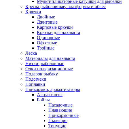
Мультипликаторные катушки для рыбалки
Кресла рыболовные, платформы и обвес
Крючки
Двойные
Джиговые
Карповые крючки
Крючки для нахлыста
Одинарные
Офсетные
Тройные
Леска
Материалы для нахлыста
Нитки рыболовные
Очки поляризационные
Подарок рыбаку
Подсачеки
Поплавки
Прикормки, ароматизаторы
Аттрактанты
Бойлы
Насадочные
Плавающие
Прикормочные
Пылящие
Тонущие