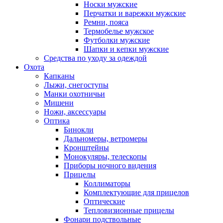
Носки мужские
Перчатки и варежки мужские
Ремни, пояса
Термобелье мужское
Футболки мужские
Шапки и кепки мужские
Средства по уходу за одеждой
Охота
Капканы
Лыжи, снегоступы
Манки охотничьи
Мишени
Ножи, аксессуары
Оптика
Бинокли
Дальномеры, ветромеры
Кронштейны
Монокуляры, телескопы
Приборы ночного видения
Прицелы
Коллиматоры
Комплектующие для прицелов
Оптические
Тепловизионные прицелы
Фонари подствольные