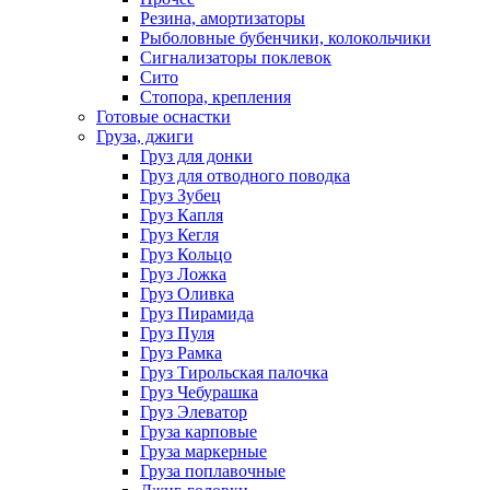
Резина, амортизаторы
Рыболовные бубенчики, колокольчики
Сигнализаторы поклевок
Сито
Стопора, крепления
Готовые оснастки
Груза, джиги
Груз для донки
Груз для отводного поводка
Груз Зубец
Груз Капля
Груз Кегля
Груз Кольцо
Груз Ложка
Груз Оливка
Груз Пирамида
Груз Пуля
Груз Рамка
Груз Тирольская палочка
Груз Чебурашка
Груз Элеватор
Груза карповые
Груза маркерные
Груза поплавочные