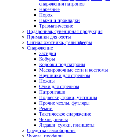
снаряжения патронов
Нарезные
Порох
Пыжи и прокладки
Травматические
Подарочная, сувенирная продукция
Приманки для охоты
Сигнал охотника, фальшфееры
Снаряжение
Засидки
Кобуры
Коробки под патроны
Маскировочные сети и костюмы
Наушники для стрельбы
Ножны
Очки для стрельбы
Патронташи
Подвески, троки, утятницы
Прочие чехлы, футляры
Ремни
Тактическое снаряжение
Чехлы, кейсы
Ягдаши, сумки, планшеты
Средства самообороны
Чучела, профили