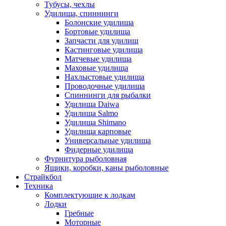
Тубусы, чехлы
Удилища, спиннинги
Болонские удилища
Бортовые удилища
Запчасти для удилищ
Кастинговые удилища
Матчевые удилища
Маховые удилища
Нахлыстовые удилища
Проводочные удилища
Спиннинги для рыбалки
Удилища Daiwa
Удилища Salmo
Удилища Shimano
Удилища карповые
Универсальные удилища
Фидерные удилища
Фурнитура рыболовная
Ящики, коробки, каны рыболовные
Страйкбол
Техника
Комплектующие к лодкам
Лодки
Гребные
Моторные