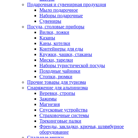
Подарочная и сувенирная продукция
Мыло подарочное
Наборы подарочные
Сувениры
Посуда, столовые приборы
Вилки, ложки
Казаны
Каны, котелки
Контейнеры для еды
Кружки, чашки, стаканы
Миски, тарелки
Наборы туристической посуды
Походные чайники
Стопки, рюмки
Прочие товары для туризма
Снаряжение для альпинизма
Веревки, стропы
Зажимы
Магнезия
Спусковые устройства
Страховочные системы
Трекинговые палки
Френды, закладки, крючья, шлямбурное
оборудование
Спальные мешки