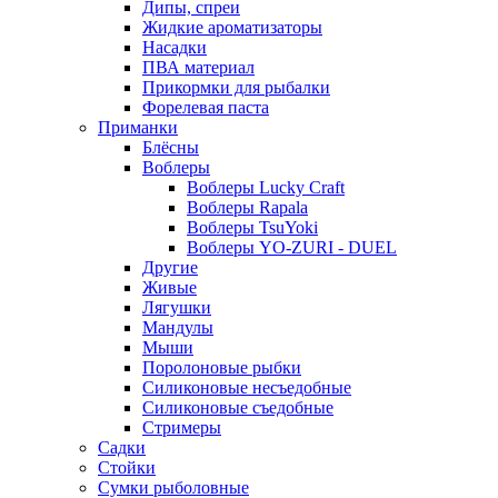
Дипы, спреи
Жидкие ароматизаторы
Насадки
ПВА материал
Прикормки для рыбалки
Форелевая паста
Приманки
Блёсны
Воблеры
Воблеры Lucky Craft
Воблеры Rapala
Воблеры TsuYoki
Воблеры YO-ZURI - DUEL
Другие
Живые
Лягушки
Мандулы
Мыши
Поролоновые рыбки
Силиконовые несъедобные
Силиконовые съедобные
Стримеры
Садки
Стойки
Сумки рыболовные