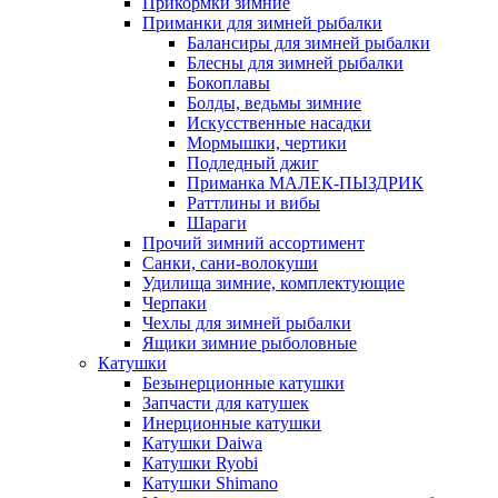
Прикормки зимние
Приманки для зимней рыбалки
Балансиры для зимней рыбалки
Блесны для зимней рыбалки
Бокоплавы
Болды, ведьмы зимние
Искусственные насадки
Мормышки, чертики
Подледный джиг
Приманка МАЛЕК-ПЫЗДРИК
Раттлины и вибы
Шараги
Прочий зимний ассортимент
Санки, сани-волокуши
Удилища зимние, комплектующие
Черпаки
Чехлы для зимней рыбалки
Ящики зимние рыболовные
Катушки
Безынерционные катушки
Запчасти для катушек
Инерционные катушки
Катушки Daiwa
Катушки Ryobi
Катушки Shimano