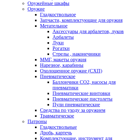
Оружейные шкафы
Оружие
Гладкоствольное
Запчасти, комплектующие для оружия
Метательное
Аксессуары для арбалетов, луков
Арбалеты
Луки
Рогатки
Стрелы , наконечники
ММГ, макеты оружия
Нарезное, карабины
Охолощенное оружие (СХП)
Пневматическое
Баллончики СО2, насосы для
пневматики
Пневматические винтовки
Пневматические пистолеты
Пули пневматические
Средства по уходу за оружием
Травматическое
Патроны
Гладкоствольные
Дробь, картечь
Комплектующие, инструмент для