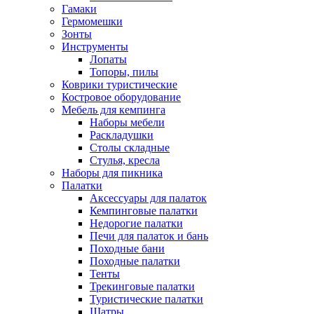
Гамаки
Гермомешки
Зонты
Инструменты
Лопаты
Топоры, пилы
Коврики туристические
Костровое оборудование
Мебель для кемпинга
Наборы мебели
Раскладушки
Столы складные
Стулья, кресла
Наборы для пикника
Палатки
Аксессуары для палаток
Кемпинговые палатки
Недорогие палатки
Печи для палаток и бань
Походные бани
Походные палатки
Тенты
Трекинговые палатки
Туристические палатки
Шатры