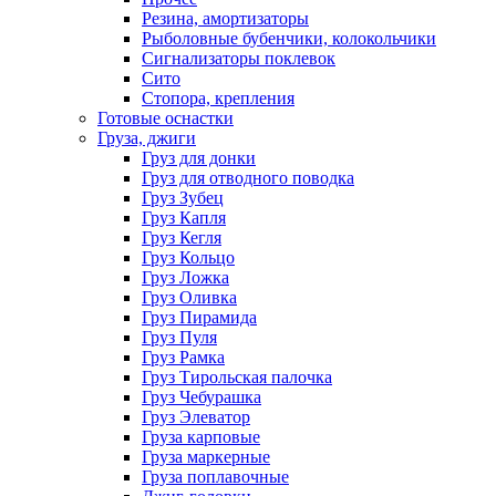
Резина, амортизаторы
Рыболовные бубенчики, колокольчики
Сигнализаторы поклевок
Сито
Стопора, крепления
Готовые оснастки
Груза, джиги
Груз для донки
Груз для отводного поводка
Груз Зубец
Груз Капля
Груз Кегля
Груз Кольцо
Груз Ложка
Груз Оливка
Груз Пирамида
Груз Пуля
Груз Рамка
Груз Тирольская палочка
Груз Чебурашка
Груз Элеватор
Груза карповые
Груза маркерные
Груза поплавочные