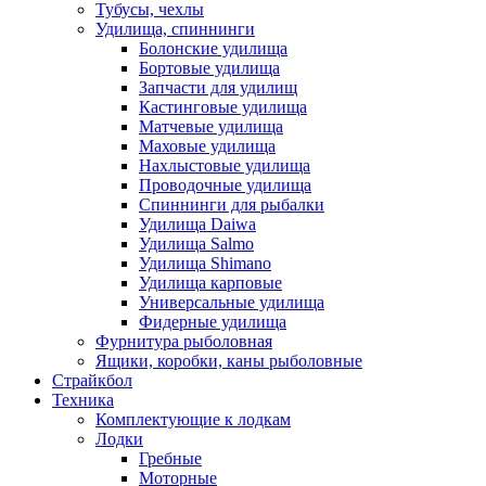
Тубусы, чехлы
Удилища, спиннинги
Болонские удилища
Бортовые удилища
Запчасти для удилищ
Кастинговые удилища
Матчевые удилища
Маховые удилища
Нахлыстовые удилища
Проводочные удилища
Спиннинги для рыбалки
Удилища Daiwa
Удилища Salmo
Удилища Shimano
Удилища карповые
Универсальные удилища
Фидерные удилища
Фурнитура рыболовная
Ящики, коробки, каны рыболовные
Страйкбол
Техника
Комплектующие к лодкам
Лодки
Гребные
Моторные