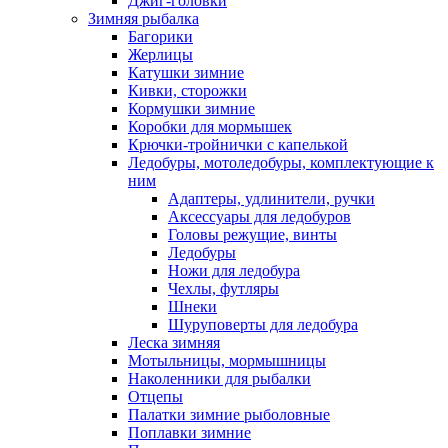
Джиг-головки
Зимняя рыбалка
Багорики
Жерлицы
Катушки зимние
Кивки, сторожки
Кормушки зимние
Коробки для мормышек
Крючки-тройнички с капелькой
Ледобуры, мотоледобуры, комплектующие к
ним
Адаптеры, удлинители, ручки
Аксессуары для ледобуров
Головы режущие, винты
Ледобуры
Ножи для ледобура
Чехлы, футляры
Шнеки
Шуруповерты для ледобура
Леска зимняя
Мотыльницы, мормышницы
Наколенники для рыбалки
Отцепы
Палатки зимние рыболовные
Поплавки зимние