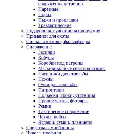
снаряжения патронов
Нарезные
Порох
Пыжи и прокладки
Травматические
Подарочная, сувенирная продукция
Приманки для охоты
Сигнал охотника, фальшфееры
Снаряжение
Засидки
Кобуры
Коробки под патроны
Маскировочные сети и костюмы
Наушники для стрельбы
Ножны
Очки для стрельбы
Патронташи
Подвески, троки, утятницы
Прочие чехлы, футляры
Ремни
Тактическое снаряжение
Чехлы, кейсы
Ягдаши, сумки, планшеты
Средства самообороны
Чучела, профили