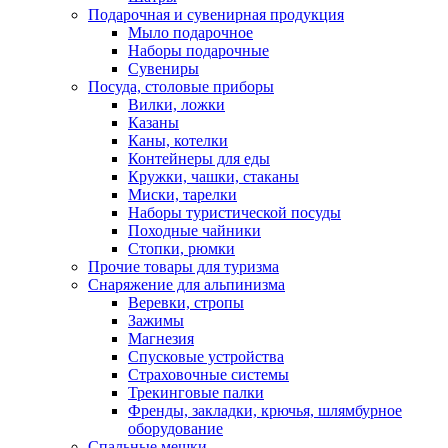
Подарочная и сувенирная продукция
Мыло подарочное
Наборы подарочные
Сувениры
Посуда, столовые приборы
Вилки, ложки
Казаны
Каны, котелки
Контейнеры для еды
Кружки, чашки, стаканы
Миски, тарелки
Наборы туристической посуды
Походные чайники
Стопки, рюмки
Прочие товары для туризма
Снаряжение для альпинизма
Веревки, стропы
Зажимы
Магнезия
Спусковые устройства
Страховочные системы
Трекинговые палки
Френды, закладки, крючья, шлямбурное
оборудование
Спальные мешки