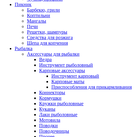
Пикник
Барбекю, грили
Коптильни
Мангалы
Печи
Решетки, шампуры
Средства для розжига
Щепа для копчения
Рыбалка
Аксессуары для рыбалки
Ведра
Инструмент рыболовный
Карповые аксессуары
Инструмент карповый
Карповые маты
Приспособления для прикармливания
Коннекторы
Кормушки
Кружки рыболовные
Куканы
Лаки рыболовные
Мотовила
Поводки
Поводочницы
Прочее