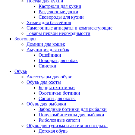
Посуда для кухни
Кастрюли для кухни
Разделочные доски
Сковороды для кухни
Химия для бассейнов
Самогонные аппараты и комплектующие
Товары первой необходимости
Зоотовары
Домики для кошек
Амуниция для собак
Ошейники
Поводки для собак
Свистки
Обувь
Аксессуары для обуви
Обувь для охоты
Берцы охотничьи
Охотничьи ботинки
Сапоги для охоты
Обувь для рыбалки
Забродные ботинки для рыбалки
Полукомбинезоны для рыбалки
Рыболовные сапоги
Обувь для туризма и активного отдыха
Детская обувь