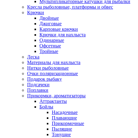
Мультипликаторные катушки для рыбалки
Кресла рыболовные, платформы и обвес
Крючки
Двойные
Джиговые
Карповые крючки
Крючки для нахлыста
Одинарные
Офсетные
Тройные
Леска
Материалы для нахлыста
Нитки рыболовные
Очки поляризационные
Подарок рыбаку
Подсачеки
Поплавки
Прикормки, ароматизаторы
Аттрактанты
Бойлы
Насадочные
Плавающие
Прикормочные
Пылящие
Тонущие