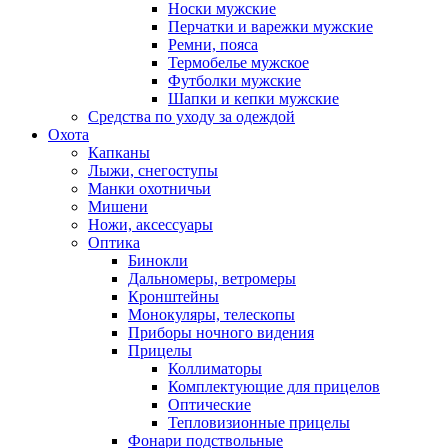
Носки мужские
Перчатки и варежки мужские
Ремни, пояса
Термобелье мужское
Футболки мужские
Шапки и кепки мужские
Средства по уходу за одеждой
Охота
Капканы
Лыжи, снегоступы
Манки охотничьи
Мишени
Ножи, аксессуары
Оптика
Бинокли
Дальномеры, ветромеры
Кронштейны
Монокуляры, телескопы
Приборы ночного видения
Прицелы
Коллиматоры
Комплектующие для прицелов
Оптические
Тепловизионные прицелы
Фонари подствольные