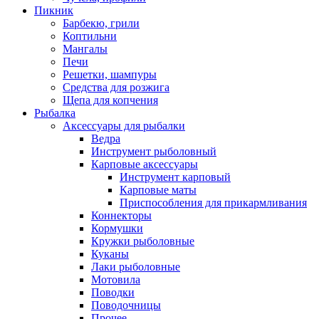
Пикник
Барбекю, грили
Коптильни
Мангалы
Печи
Решетки, шампуры
Средства для розжига
Щепа для копчения
Рыбалка
Аксессуары для рыбалки
Ведра
Инструмент рыболовный
Карповые аксессуары
Инструмент карповый
Карповые маты
Приспособления для прикармливания
Коннекторы
Кормушки
Кружки рыболовные
Куканы
Лаки рыболовные
Мотовила
Поводки
Поводочницы
Прочее