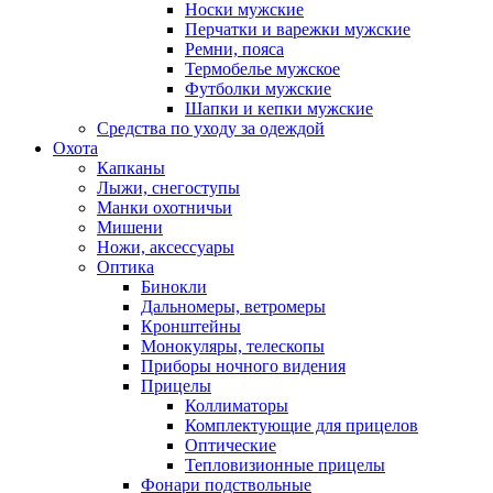
Носки мужские
Перчатки и варежки мужские
Ремни, пояса
Термобелье мужское
Футболки мужские
Шапки и кепки мужские
Средства по уходу за одеждой
Охота
Капканы
Лыжи, снегоступы
Манки охотничьи
Мишени
Ножи, аксессуары
Оптика
Бинокли
Дальномеры, ветромеры
Кронштейны
Монокуляры, телескопы
Приборы ночного видения
Прицелы
Коллиматоры
Комплектующие для прицелов
Оптические
Тепловизионные прицелы
Фонари подствольные