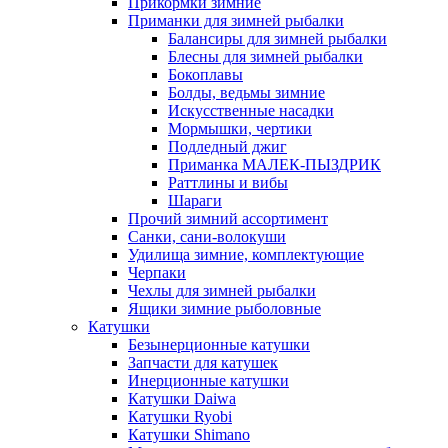
Прикормки зимние
Приманки для зимней рыбалки
Балансиры для зимней рыбалки
Блесны для зимней рыбалки
Бокоплавы
Болды, ведьмы зимние
Искусственные насадки
Мормышки, чертики
Подледный джиг
Приманка МАЛЕК-ПЫЗДРИК
Раттлины и вибы
Шараги
Прочий зимний ассортимент
Санки, сани-волокуши
Удилища зимние, комплектующие
Черпаки
Чехлы для зимней рыбалки
Ящики зимние рыболовные
Катушки
Безынерционные катушки
Запчасти для катушек
Инерционные катушки
Катушки Daiwa
Катушки Ryobi
Катушки Shimano