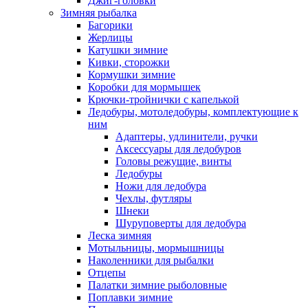
Джиг-головки
Зимняя рыбалка
Багорики
Жерлицы
Катушки зимние
Кивки, сторожки
Кормушки зимние
Коробки для мормышек
Крючки-тройнички с капелькой
Ледобуры, мотоледобуры, комплектующие к
ним
Адаптеры, удлинители, ручки
Аксессуары для ледобуров
Головы режущие, винты
Ледобуры
Ножи для ледобура
Чехлы, футляры
Шнеки
Шуруповерты для ледобура
Леска зимняя
Мотыльницы, мормышницы
Наколенники для рыбалки
Отцепы
Палатки зимние рыболовные
Поплавки зимние