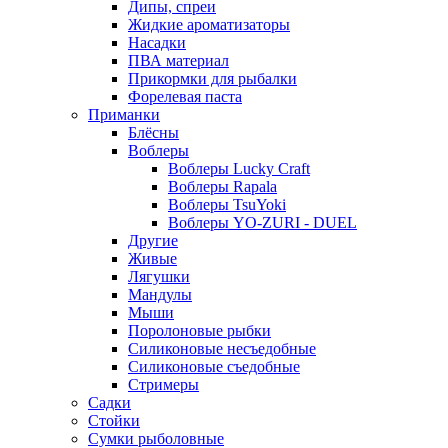
Дипы, спреи
Жидкие ароматизаторы
Насадки
ПВА материал
Прикормки для рыбалки
Форелевая паста
Приманки
Блёсны
Воблеры
Воблеры Lucky Craft
Воблеры Rapala
Воблеры TsuYoki
Воблеры YO-ZURI - DUEL
Другие
Живые
Лягушки
Мандулы
Мыши
Поролоновые рыбки
Силиконовые несъедобные
Силиконовые съедобные
Стримеры
Садки
Стойки
Сумки рыболовные