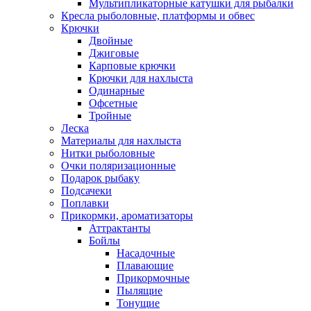
Мультипликаторные катушки для рыбалки
Кресла рыболовные, платформы и обвес
Крючки
Двойные
Джиговые
Карповые крючки
Крючки для нахлыста
Одинарные
Офсетные
Тройные
Леска
Материалы для нахлыста
Нитки рыболовные
Очки поляризационные
Подарок рыбаку
Подсачеки
Поплавки
Прикормки, ароматизаторы
Аттрактанты
Бойлы
Насадочные
Плавающие
Прикормочные
Пылящие
Тонущие