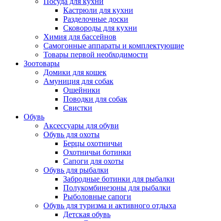
Посуда для кухни
Кастрюли для кухни
Разделочные доски
Сковороды для кухни
Химия для бассейнов
Самогонные аппараты и комплектующие
Товары первой необходимости
Зоотовары
Домики для кошек
Амуниция для собак
Ошейники
Поводки для собак
Свистки
Обувь
Аксессуары для обуви
Обувь для охоты
Берцы охотничьи
Охотничьи ботинки
Сапоги для охоты
Обувь для рыбалки
Забродные ботинки для рыбалки
Полукомбинезоны для рыбалки
Рыболовные сапоги
Обувь для туризма и активного отдыха
Детская обувь