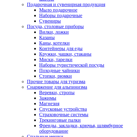
Подарочная и сувенирная продукция
Мыло подарочное
Наборы подарочные
Сувениры
Посуда, столовые приборы
Вилки, ложки
Казаны
Каны, котелки
Контейнеры для еды
Кружки, чашки, стаканы
Миски, тарелки
Наборы туристической посуды
Походные чайники
Стопки, рюмки
Прочие товары для туризма
Снаряжение для альпинизма
Веревки, стропы
Зажимы
Магнезия
Спусковые устройства
Страховочные системы
Трекинговые палки
Френды, закладки, крючья, шлямбурное
оборудование
Спальные мешки