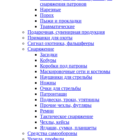
снаряжения патронов
Нарезные
Порох
Пыжи и прокладки
Травматические
Подарочная, сувенирная продукция
Приманки для охоты
Сигнал охотника, фальшфееры
Снаряжение
Засидки
Кобуры
Коробки под патроны
Маскировочные сети и костюмы
Наушники для стрельбы
Ножны
Очки для стрельбы
Патронташи
Подвески, троки, утятницы
Прочие чехлы, футляры
Ремни
Тактическое снаряжение
Чехлы, кейсы
Ягдаши, сумки, планшеты
Средства самообороны
Чучела, профили