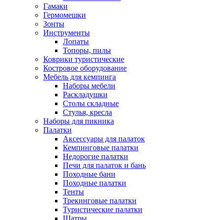
Гамаки
Гермомешки
Зонты
Инструменты
Лопаты
Топоры, пилы
Коврики туристические
Костровое оборудование
Мебель для кемпинга
Наборы мебели
Раскладушки
Столы складные
Стулья, кресла
Наборы для пикника
Палатки
Аксессуары для палаток
Кемпинговые палатки
Недорогие палатки
Печи для палаток и бань
Походные бани
Походные палатки
Тенты
Трекинговые палатки
Туристические палатки
Шатры