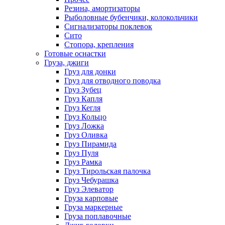
Резина, амортизаторы
Рыболовные бубенчики, колокольчики
Сигнализаторы поклевок
Сито
Стопора, крепления
Готовые оснастки
Груза, джиги
Груз для донки
Груз для отводного поводка
Груз Зубец
Груз Капля
Груз Кегля
Груз Кольцо
Груз Ложка
Груз Оливка
Груз Пирамида
Груз Пуля
Груз Рамка
Груз Тирольская палочка
Груз Чебурашка
Груз Элеватор
Груза карповые
Груза маркерные
Груза поплавочные