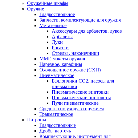
Оружейные шкафы
Оружие
Гладкоствольное
Запчасти, комплектующие для оружия
Метательное
Аксессуары для арбалетов, луков
Арбалеты
Луки
Рогатки
Стрелы , наконечники
ММГ, макеты оружия
Нарезное, карабины
Охолощенное оружие (СХП)
Пневматическое
Баллончики СО2, насосы для
пневматики
Пневматические винтовки
Пневматические пистолеты
Пули пневматические
Средства по уходу за оружием
Травматическое
Патроны
Гладкоствольные
Дробь, картечь
Комплектующие, инструмент для