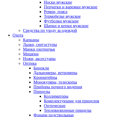
Носки мужские
Перчатки и варежки мужские
Ремни, пояса
Термобелье мужское
Футболки мужские
Шапки и кепки мужские
Средства по уходу за одеждой
Охота
Капканы
Лыжи, снегоступы
Манки охотничьи
Мишени
Ножи, аксессуары
Оптика
Бинокли
Дальномеры, ветромеры
Кронштейны
Монокуляры, телескопы
Приборы ночного видения
Прицелы
Коллиматоры
Комплектующие для прицелов
Оптические
Тепловизионные прицелы
Фонари подствольные