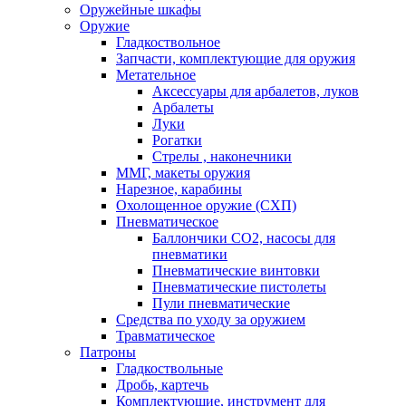
Оружейные шкафы
Оружие
Гладкоствольное
Запчасти, комплектующие для оружия
Метательное
Аксессуары для арбалетов, луков
Арбалеты
Луки
Рогатки
Стрелы , наконечники
ММГ, макеты оружия
Нарезное, карабины
Охолощенное оружие (СХП)
Пневматическое
Баллончики СО2, насосы для
пневматики
Пневматические винтовки
Пневматические пистолеты
Пули пневматические
Средства по уходу за оружием
Травматическое
Патроны
Гладкоствольные
Дробь, картечь
Комплектующие, инструмент для