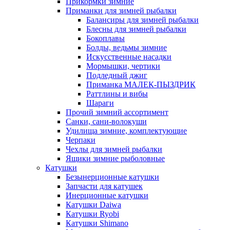
Прикормки зимние
Приманки для зимней рыбалки
Балансиры для зимней рыбалки
Блесны для зимней рыбалки
Бокоплавы
Болды, ведьмы зимние
Искусственные насадки
Мормышки, чертики
Подледный джиг
Приманка МАЛЕК-ПЫЗДРИК
Раттлины и вибы
Шараги
Прочий зимний ассортимент
Санки, сани-волокуши
Удилища зимние, комплектующие
Черпаки
Чехлы для зимней рыбалки
Ящики зимние рыболовные
Катушки
Безынерционные катушки
Запчасти для катушек
Инерционные катушки
Катушки Daiwa
Катушки Ryobi
Катушки Shimano