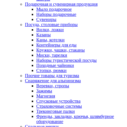
Подарочная и сувенирная продукция
Мыло подарочное
Наборы подарочные
Сувениры
Посуда, столовые приборы
Вилки, ложки
Казаны
Каны, котелки
Контейнеры для еды
Кружки, чашки, стаканы
Миски, тарелки
Наборы туристической посуды
Походные чайники
Стопки, рюмки
Прочие товары для туризма
Снаряжение для альпинизма
Веревки, стропы
Зажимы
Магнезия
Спусковые устройства
Страховочные системы
Трекинговые палки
Френды, закладки, крючья, шлямбурное
оборудование
Спальные мешки