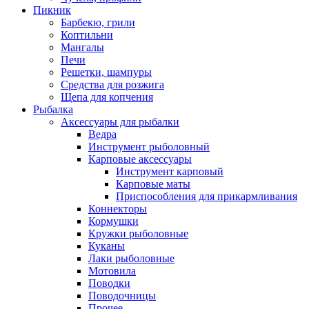
Пикник
Барбекю, грили
Коптильни
Мангалы
Печи
Решетки, шампуры
Средства для розжига
Щепа для копчения
Рыбалка
Аксессуары для рыбалки
Ведра
Инструмент рыболовный
Карповые аксессуары
Инструмент карповый
Карповые маты
Приспособления для прикармливания
Коннекторы
Кормушки
Кружки рыболовные
Куканы
Лаки рыболовные
Мотовила
Поводки
Поводочницы
Прочее