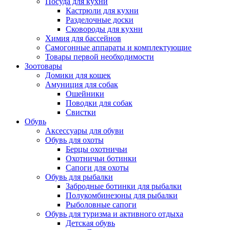
Посуда для кухни
Кастрюли для кухни
Разделочные доски
Сковороды для кухни
Химия для бассейнов
Самогонные аппараты и комплектующие
Товары первой необходимости
Зоотовары
Домики для кошек
Амуниция для собак
Ошейники
Поводки для собак
Свистки
Обувь
Аксессуары для обуви
Обувь для охоты
Берцы охотничьи
Охотничьи ботинки
Сапоги для охоты
Обувь для рыбалки
Забродные ботинки для рыбалки
Полукомбинезоны для рыбалки
Рыболовные сапоги
Обувь для туризма и активного отдыха
Детская обувь