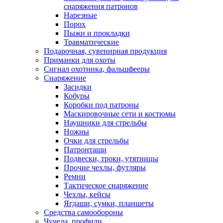
снаряжения патронов
Нарезные
Порох
Пыжи и прокладки
Травматические
Подарочная, сувенирная продукция
Приманки для охоты
Сигнал охотника, фальшфееры
Снаряжение
Засидки
Кобуры
Коробки под патроны
Маскировочные сети и костюмы
Наушники для стрельбы
Ножны
Очки для стрельбы
Патронташи
Подвески, троки, утятницы
Прочие чехлы, футляры
Ремни
Тактическое снаряжение
Чехлы, кейсы
Ягдаши, сумки, планшеты
Средства самообороны
Чучела, профили