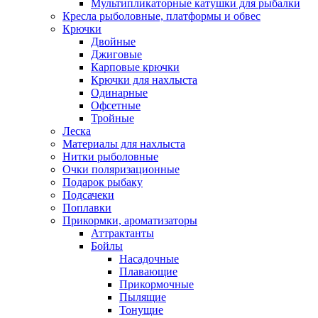
Мультипликаторные катушки для рыбалки
Кресла рыболовные, платформы и обвес
Крючки
Двойные
Джиговые
Карповые крючки
Крючки для нахлыста
Одинарные
Офсетные
Тройные
Леска
Материалы для нахлыста
Нитки рыболовные
Очки поляризационные
Подарок рыбаку
Подсачеки
Поплавки
Прикормки, ароматизаторы
Аттрактанты
Бойлы
Насадочные
Плавающие
Прикормочные
Пылящие
Тонущие