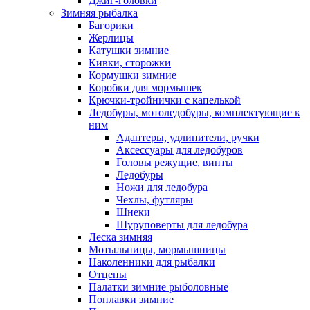
Джиг-головки
Зимняя рыбалка
Багорики
Жерлицы
Катушки зимние
Кивки, сторожки
Кормушки зимние
Коробки для мормышек
Крючки-тройнички с капелькой
Ледобуры, мотоледобуры, комплектующие к
ним
Адаптеры, удлинители, ручки
Аксессуары для ледобуров
Головы режущие, винты
Ледобуры
Ножи для ледобура
Чехлы, футляры
Шнеки
Шуруповерты для ледобура
Леска зимняя
Мотыльницы, мормышницы
Наколенники для рыбалки
Отцепы
Палатки зимние рыболовные
Поплавки зимние