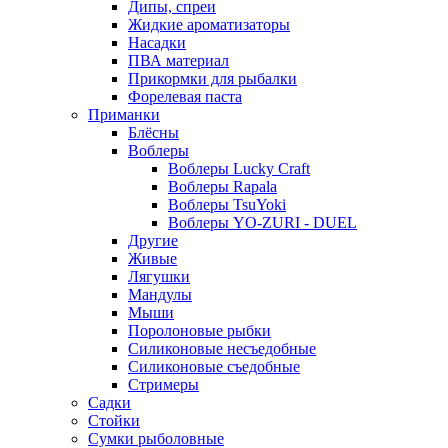
Дипы, спреи
Жидкие ароматизаторы
Насадки
ПВА материал
Прикормки для рыбалки
Форелевая паста
Приманки
Блёсны
Воблеры
Воблеры Lucky Craft
Воблеры Rapala
Воблеры TsuYoki
Воблеры YO-ZURI - DUEL
Другие
Живые
Лягушки
Мандулы
Мыши
Поролоновые рыбки
Силиконовые несъедобные
Силиконовые съедобные
Стримеры
Садки
Стойки
Сумки рыболовные