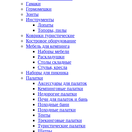
Гамаки
Гермомешки
Зонты
Инструменты
Лопаты
Топоры, пилы
Коврики туристические
Костровое оборудование
Мебель для кемпинга
Наборы мебели
Раскладушки
Столы складные
Стулья, кресла
Наборы для пикника
Палатки
Аксессуары для палаток
Кемпинговые палатки
Недорогие палатки
Печи для палаток и бань
Походные бани
Походные палатки
Тенты
Трекинговые палатки
Туристические палатки
Шатры