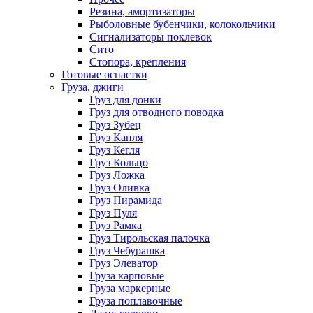
Резина, амортизаторы
Рыболовные бубенчики, колокольчики
Сигнализаторы поклевок
Сито
Стопора, крепления
Готовые оснастки
Груза, джиги
Груз для донки
Груз для отводного поводка
Груз Зубец
Груз Капля
Груз Кегля
Груз Кольцо
Груз Ложка
Груз Оливка
Груз Пирамида
Груз Пуля
Груз Рамка
Груз Тирольская палочка
Груз Чебурашка
Груз Элеватор
Груза карповые
Груза маркерные
Груза поплавочные