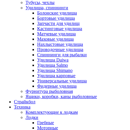
Тубусы, чехлы
Удилища, спиннинги
Болонские удилища
Бортовые удилища
Запчасти для удилищ
Кастинговые удилища
Матчевые удилища
Маховые удилища
Нахлыстовые удилища
Проводочные удилища
Спиннинги для рыбалки
Удилища Daiwa
Удилища Salmo
Удилища Shimano
Удилища карповые
Универсальные удилища
Фидерные удилища
Фурнитура рыболовная
Ящики, коробки, каны рыболовные
Страйкбол
Техника
Комплектующие к лодкам
Лодки
Гребные
Моторные