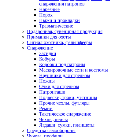
снаряжения патронов
Нарезные
Порох
Пыжи и прокладки
Травматические
Подарочная, сувенирная продукция
Приманки для охоты
Сигнал охотника, фальшфееры
Снаряжение
Засидки
Кобуры
Коробки под патроны
Маскировочные сети и костюмы
Наушники для стрельбы
Ножны
Очки для стрельбы
Патронташи
Подвески, троки, утятницы
Прочие чехлы, футляры
Ремни
Тактическое снаряжение
Чехлы, кейсы
Ягдаши, сумки, планшеты
Средства самообороны
Чучела, профили