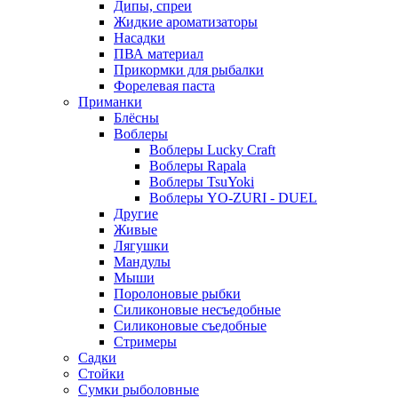
Дипы, спреи
Жидкие ароматизаторы
Насадки
ПВА материал
Прикормки для рыбалки
Форелевая паста
Приманки
Блёсны
Воблеры
Воблеры Lucky Craft
Воблеры Rapala
Воблеры TsuYoki
Воблеры YO-ZURI - DUEL
Другие
Живые
Лягушки
Мандулы
Мыши
Поролоновые рыбки
Силиконовые несъедобные
Силиконовые съедобные
Стримеры
Садки
Стойки
Сумки рыболовные