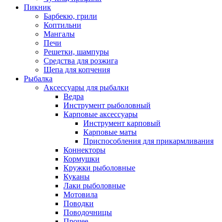
Пикник
Барбекю, грили
Коптильни
Мангалы
Печи
Решетки, шампуры
Средства для розжига
Щепа для копчения
Рыбалка
Аксессуары для рыбалки
Ведра
Инструмент рыболовный
Карповые аксессуары
Инструмент карповый
Карповые маты
Приспособления для прикармливания
Коннекторы
Кормушки
Кружки рыболовные
Куканы
Лаки рыболовные
Мотовила
Поводки
Поводочницы
Прочее