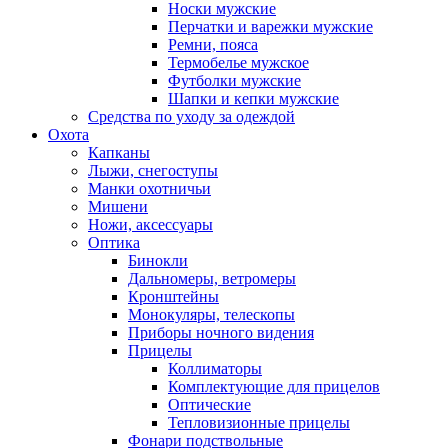
Носки мужские
Перчатки и варежки мужские
Ремни, пояса
Термобелье мужское
Футболки мужские
Шапки и кепки мужские
Средства по уходу за одеждой
Охота
Капканы
Лыжи, снегоступы
Манки охотничьи
Мишени
Ножи, аксессуары
Оптика
Бинокли
Дальномеры, ветромеры
Кронштейны
Монокуляры, телескопы
Приборы ночного видения
Прицелы
Коллиматоры
Комплектующие для прицелов
Оптические
Тепловизионные прицелы
Фонари подствольные