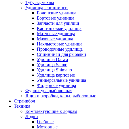
Тубусы, чехлы
Удилища, спиннинги
Болонские удилища
Бортовые удилища
Запчасти для удилищ
Кастинговые удилища
Матчевые удилища
Маховые удилища
Нахлыстовые удилища
Проводочные удилища
Спиннинги для рыбалки
Удилища Daiwa
Удилища Salmo
Удилища Shimano
Удилища карповые
Универсальные удилища
Фидерные удилища
Фурнитура рыболовная
Ящики, коробки, каны рыболовные
Страйкбол
Техника
Комплектующие к лодкам
Лодки
Гребные
Моторные