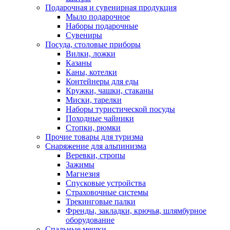
Подарочная и сувенирная продукция
Мыло подарочное
Наборы подарочные
Сувениры
Посуда, столовые приборы
Вилки, ложки
Казаны
Каны, котелки
Контейнеры для еды
Кружки, чашки, стаканы
Миски, тарелки
Наборы туристической посуды
Походные чайники
Стопки, рюмки
Прочие товары для туризма
Снаряжение для альпинизма
Веревки, стропы
Зажимы
Магнезия
Спусковые устройства
Страховочные системы
Трекинговые палки
Френды, закладки, крючья, шлямбурное
оборудование
Спальные мешки