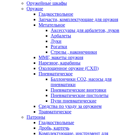
Оружейные шкафы
Оружие
Гладкоствольное
Запчасти, комплектующие для оружия
Метательное
Аксессуары для арбалетов, луков
Арбалеты
Луки
Рогатки
Стрелы , наконечники
ММГ, макеты оружия
Нарезное, карабины
Охолощенное оружие (СХП)
Пневматическое
Баллончики СО2, насосы для
пневматики
Пневматические винтовки
Пневматические пистолеты
Пули пневматические
Средства по уходу за оружием
Травматическое
Патроны
Гладкоствольные
Дробь, картечь
Комплектующие, инструмент для