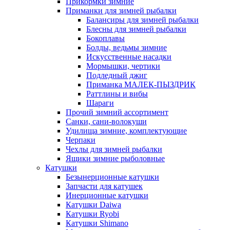
Прикормки зимние
Приманки для зимней рыбалки
Балансиры для зимней рыбалки
Блесны для зимней рыбалки
Бокоплавы
Болды, ведьмы зимние
Искусственные насадки
Мормышки, чертики
Подледный джиг
Приманка МАЛЕК-ПЫЗДРИК
Раттлины и вибы
Шараги
Прочий зимний ассортимент
Санки, сани-волокуши
Удилища зимние, комплектующие
Черпаки
Чехлы для зимней рыбалки
Ящики зимние рыболовные
Катушки
Безынерционные катушки
Запчасти для катушек
Инерционные катушки
Катушки Daiwa
Катушки Ryobi
Катушки Shimano