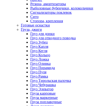
Резина, амортизаторы
Рыболовные бубенчики, колокольчики
Сигнализаторы поклевок
Сито
Стопора, крепления
Готовые оснастки
Груза, джиги
Груз для донки
Груз для отводного поводка
Груз Зубец
Груз Капля
Груз Кегля
Груз Кольцо
Груз Ложка
Груз Оливка
Груз Пирамида
Груз Пуля
Груз Рамка
Груз Тирольская палочка
Груз Чебурашка
Груз Элеватор
Груза карповые
Груза маркерные
Груза поплавочные