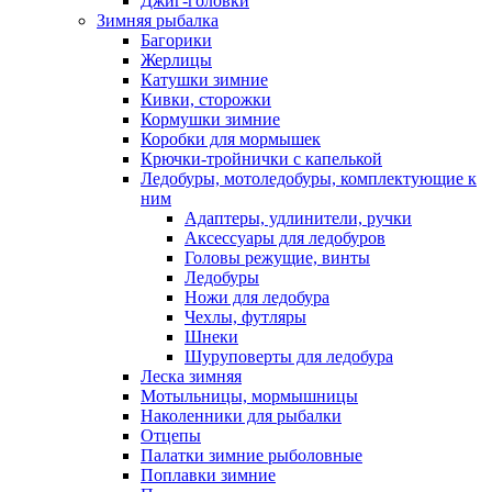
Джиг-головки
Зимняя рыбалка
Багорики
Жерлицы
Катушки зимние
Кивки, сторожки
Кормушки зимние
Коробки для мормышек
Крючки-тройнички с капелькой
Ледобуры, мотоледобуры, комплектующие к
ним
Адаптеры, удлинители, ручки
Аксессуары для ледобуров
Головы режущие, винты
Ледобуры
Ножи для ледобура
Чехлы, футляры
Шнеки
Шуруповерты для ледобура
Леска зимняя
Мотыльницы, мормышницы
Наколенники для рыбалки
Отцепы
Палатки зимние рыболовные
Поплавки зимние