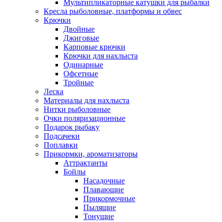
Мультипликаторные катушки для рыбалки
Кресла рыболовные, платформы и обвес
Крючки
Двойные
Джиговые
Карповые крючки
Крючки для нахлыста
Одинарные
Офсетные
Тройные
Леска
Материалы для нахлыста
Нитки рыболовные
Очки поляризационные
Подарок рыбаку
Подсачеки
Поплавки
Прикормки, ароматизаторы
Аттрактанты
Бойлы
Насадочные
Плавающие
Прикормочные
Пылящие
Тонущие