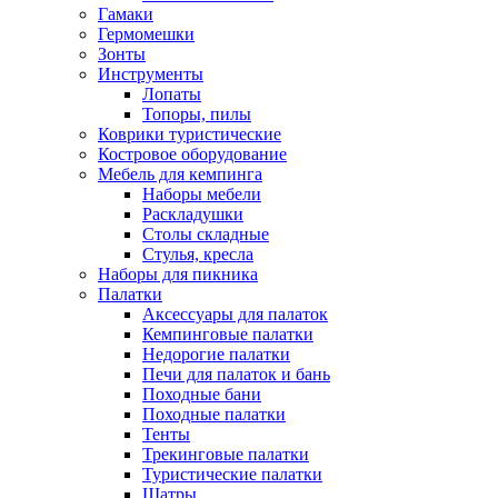
Гамаки
Гермомешки
Зонты
Инструменты
Лопаты
Топоры, пилы
Коврики туристические
Костровое оборудование
Мебель для кемпинга
Наборы мебели
Раскладушки
Столы складные
Стулья, кресла
Наборы для пикника
Палатки
Аксессуары для палаток
Кемпинговые палатки
Недорогие палатки
Печи для палаток и бань
Походные бани
Походные палатки
Тенты
Трекинговые палатки
Туристические палатки
Шатры