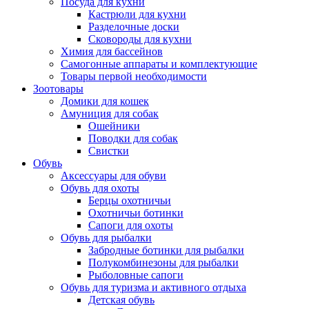
Посуда для кухни
Кастрюли для кухни
Разделочные доски
Сковороды для кухни
Химия для бассейнов
Самогонные аппараты и комплектующие
Товары первой необходимости
Зоотовары
Домики для кошек
Амуниция для собак
Ошейники
Поводки для собак
Свистки
Обувь
Аксессуары для обуви
Обувь для охоты
Берцы охотничьи
Охотничьи ботинки
Сапоги для охоты
Обувь для рыбалки
Забродные ботинки для рыбалки
Полукомбинезоны для рыбалки
Рыболовные сапоги
Обувь для туризма и активного отдыха
Детская обувь