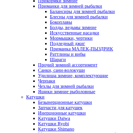
Прикормки зимние
Приманки для зимней рыбалки
Балансиры для зимней рыбалки
Блесны для зимней рыбалки
Бокоплавы
Болды, ведьмы зимние
Искусственные насадки
Мормышки, чертики
Подледный джиг
Приманка МАЛЕК-ПЫЗДРИК
Раттлины и вибы
Шараги
Прочий зимний ассортимент
Санки, сани-волокуши
Удилища зимние, комплектующие
Черпаки
Чехлы для зимней рыбалки
Ящики зимние рыболовные
Катушки
Безынерционные катушки
Запчасти для катушек
Инерционные катушки
Катушки Daiwa
Катушки Ryobi
Катушки Shimano