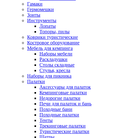
Гамаки
Гермомешки
Зонты
Инструменты
Лопаты
Топоры, пилы
Коврики туристические
Костровое оборудование
Мебель для кемпинга
Наборы мебели
Раскладушки
Столы складные
Стулья, кресла
Наборы для пикника
Палатки
Аксессуары для палаток
Кемпинговые палатки
Недорогие палатки
Печи для палаток и бань
Походные бани
Походные палатки
Тенты
Трекинговые палатки
Туристические палатки
Шатры