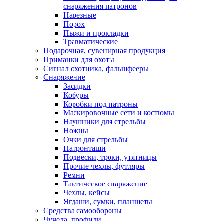
снаряжения патронов
Нарезные
Порох
Пыжи и прокладки
Травматические
Подарочная, сувенирная продукция
Приманки для охоты
Сигнал охотника, фальшфееры
Снаряжение
Засидки
Кобуры
Коробки под патроны
Маскировочные сети и костюмы
Наушники для стрельбы
Ножны
Очки для стрельбы
Патронташи
Подвески, троки, утятницы
Прочие чехлы, футляры
Ремни
Тактическое снаряжение
Чехлы, кейсы
Ягдаши, сумки, планшеты
Средства самообороны
Чучела, профили