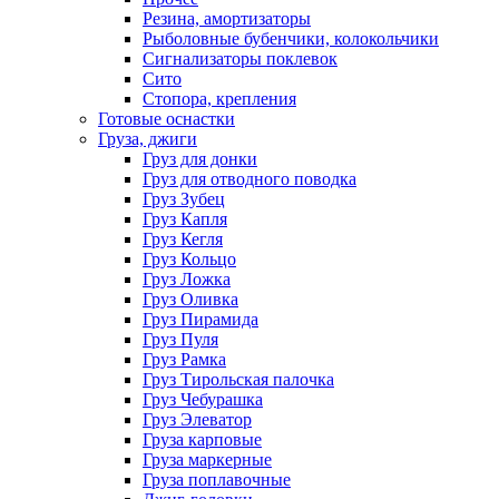
Резина, амортизаторы
Рыболовные бубенчики, колокольчики
Сигнализаторы поклевок
Сито
Стопора, крепления
Готовые оснастки
Груза, джиги
Груз для донки
Груз для отводного поводка
Груз Зубец
Груз Капля
Груз Кегля
Груз Кольцо
Груз Ложка
Груз Оливка
Груз Пирамида
Груз Пуля
Груз Рамка
Груз Тирольская палочка
Груз Чебурашка
Груз Элеватор
Груза карповые
Груза маркерные
Груза поплавочные