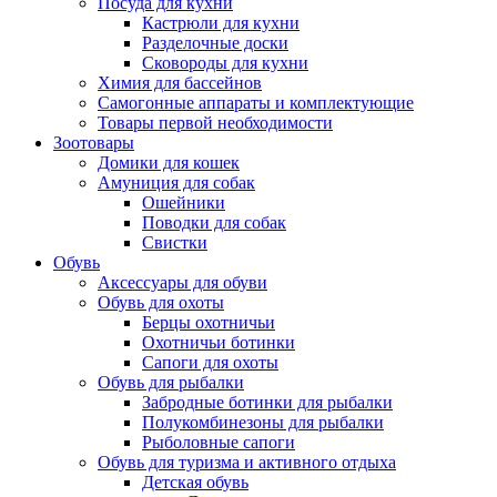
Посуда для кухни
Кастрюли для кухни
Разделочные доски
Сковороды для кухни
Химия для бассейнов
Самогонные аппараты и комплектующие
Товары первой необходимости
Зоотовары
Домики для кошек
Амуниция для собак
Ошейники
Поводки для собак
Свистки
Обувь
Аксессуары для обуви
Обувь для охоты
Берцы охотничьи
Охотничьи ботинки
Сапоги для охоты
Обувь для рыбалки
Забродные ботинки для рыбалки
Полукомбинезоны для рыбалки
Рыболовные сапоги
Обувь для туризма и активного отдыха
Детская обувь