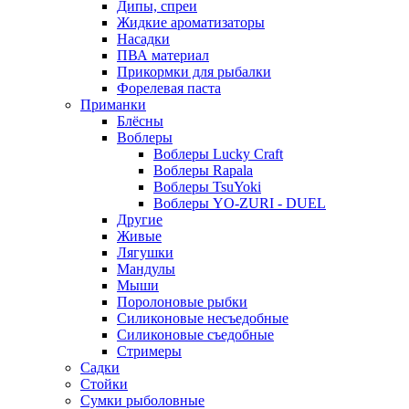
Дипы, спреи
Жидкие ароматизаторы
Насадки
ПВА материал
Прикормки для рыбалки
Форелевая паста
Приманки
Блёсны
Воблеры
Воблеры Lucky Craft
Воблеры Rapala
Воблеры TsuYoki
Воблеры YO-ZURI - DUEL
Другие
Живые
Лягушки
Мандулы
Мыши
Поролоновые рыбки
Силиконовые несъедобные
Силиконовые съедобные
Стримеры
Садки
Стойки
Сумки рыболовные