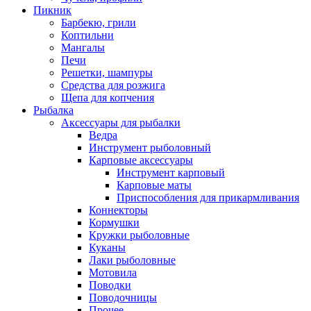
Пикник
Барбекю, грили
Коптильни
Мангалы
Печи
Решетки, шампуры
Средства для розжига
Щепа для копчения
Рыбалка
Аксессуары для рыбалки
Ведра
Инструмент рыболовный
Карповые аксессуары
Инструмент карповый
Карповые маты
Приспособления для прикармливания
Коннекторы
Кормушки
Кружки рыболовные
Куканы
Лаки рыболовные
Мотовила
Поводки
Поводочницы
Прочее