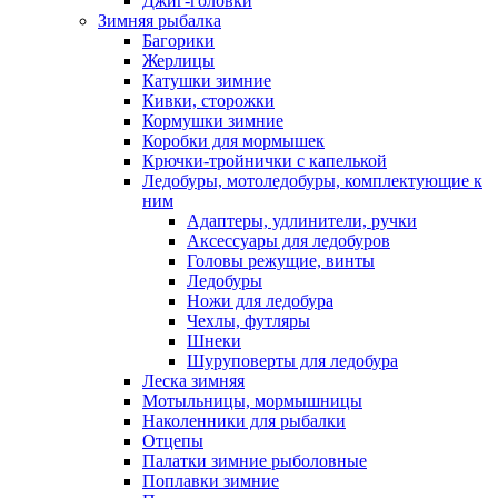
Джиг-головки
Зимняя рыбалка
Багорики
Жерлицы
Катушки зимние
Кивки, сторожки
Кормушки зимние
Коробки для мормышек
Крючки-тройнички с капелькой
Ледобуры, мотоледобуры, комплектующие к
ним
Адаптеры, удлинители, ручки
Аксессуары для ледобуров
Головы режущие, винты
Ледобуры
Ножи для ледобура
Чехлы, футляры
Шнеки
Шуруповерты для ледобура
Леска зимняя
Мотыльницы, мормышницы
Наколенники для рыбалки
Отцепы
Палатки зимние рыболовные
Поплавки зимние