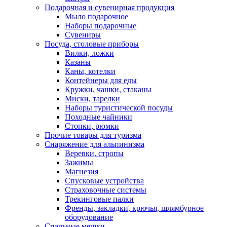
Подарочная и сувенирная продукция
Мыло подарочное
Наборы подарочные
Сувениры
Посуда, столовые приборы
Вилки, ложки
Казаны
Каны, котелки
Контейнеры для еды
Кружки, чашки, стаканы
Миски, тарелки
Наборы туристической посуды
Походные чайники
Стопки, рюмки
Прочие товары для туризма
Снаряжение для альпинизма
Веревки, стропы
Зажимы
Магнезия
Спусковые устройства
Страховочные системы
Трекинговые палки
Френды, закладки, крючья, шлямбурное
оборудование
Спальные мешки