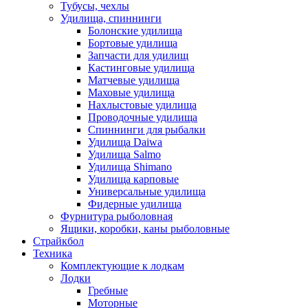
Тубусы, чехлы
Удилища, спиннинги
Болонские удилища
Бортовые удилища
Запчасти для удилищ
Кастинговые удилища
Матчевые удилища
Маховые удилища
Нахлыстовые удилища
Проводочные удилища
Спиннинги для рыбалки
Удилища Daiwa
Удилища Salmo
Удилища Shimano
Удилища карповые
Универсальные удилища
Фидерные удилища
Фурнитура рыболовная
Ящики, коробки, каны рыболовные
Страйкбол
Техника
Комплектующие к лодкам
Лодки
Гребные
Моторные