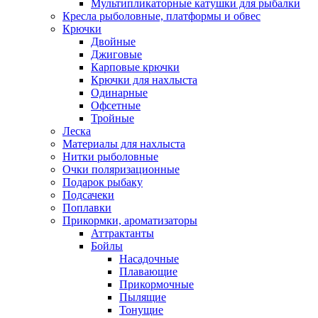
Мультипликаторные катушки для рыбалки
Кресла рыболовные, платформы и обвес
Крючки
Двойные
Джиговые
Карповые крючки
Крючки для нахлыста
Одинарные
Офсетные
Тройные
Леска
Материалы для нахлыста
Нитки рыболовные
Очки поляризационные
Подарок рыбаку
Подсачеки
Поплавки
Прикормки, ароматизаторы
Аттрактанты
Бойлы
Насадочные
Плавающие
Прикормочные
Пылящие
Тонущие