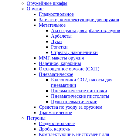
Оружейные шкафы
Оружие
Гладкоствольное
Запчасти, комплектующие для оружия
Метательное
Аксессуары для арбалетов, луков
Арбалеты
Луки
Рогатки
Стрелы , наконечники
ММГ, макеты оружия
Нарезное, карабины
Охолощенное оружие (СХП)
Пневматическое
Баллончики СО2, насосы для
пневматики
Пневматические винтовки
Пневматические пистолеты
Пули пневматические
Средства по уходу за оружием
Травматическое
Патроны
Гладкоствольные
Дробь, картечь
Комплектующие, инструмент для