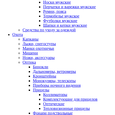
Носки мужские
Перчатки и варежки мужские
Ремни, пояса
Термобелье мужское
Футболки мужские
Шапки и кепки мужские
Средства по уходу за одеждой
Охота
Капканы
Лыжи, снегоступы
Манки охотничьи
Мишени
Ножи, аксессуары
Оптика
Бинокли
Дальномеры, ветромеры
Кронштейны
Монокуляры, телескопы
Приборы ночного видения
Прицелы
Коллиматоры
Комплектующие для прицелов
Оптические
Тепловизионные прицелы
Фонари подствольные