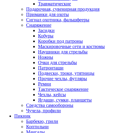
Травматические
Подарочная, сувенирная продукция
Приманки для охоты
Сигнал охотника, фальшфееры
Снаряжение
Засидки
Кобуры
Коробки под патроны
Маскировочные сети и костюмы
Наушники для стрельбы
Ножны
Очки для стрельбы
Патронташи
Подвески, троки, утятницы
Прочие чехлы, футляры
Ремни
Тактическое снаряжение
Чехлы, кейсы
Ягдаши, сумки, планшеты
Средства самообороны
Чучела, профили
Пикник
Барбекю, грили
Коптильни
Мангалы