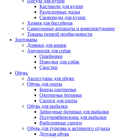
Посуда для кухни
Кастрюли для кухни
Разделочные доски
Сковороды для кухни
Химия для бассейнов
Самогонные аппараты и комплектующие
Товары первой необходимости
Зоотовары
Домики для кошек
Амуниция для собак
Ошейники
Поводки для собак
Свистки
Обувь
Аксессуары для обуви
Обувь для охоты
Берцы охотничьи
Охотничьи ботинки
Сапоги для охоты
Обувь для рыбалки
Забродные ботинки для рыбалки
Полукомбинезоны для рыбалки
Рыболовные сапоги
Обувь для туризма и активного отдыха
Детская обувь