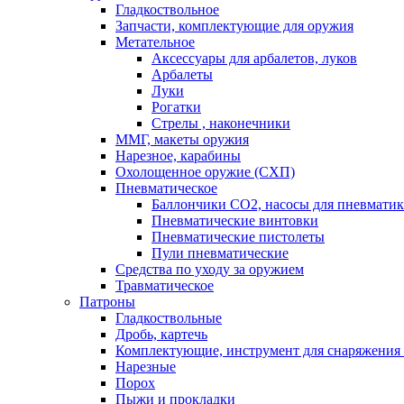
Гладкоствольное
Запчасти, комплектующие для оружия
Метательное
Аксессуары для арбалетов, луков
Арбалеты
Луки
Рогатки
Стрелы , наконечники
ММГ, макеты оружия
Нарезное, карабины
Охолощенное оружие (СХП)
Пневматическое
Баллончики СО2, насосы для пневмати
Пневматические винтовки
Пневматические пистолеты
Пули пневматические
Средства по уходу за оружием
Травматическое
Патроны
Гладкоствольные
Дробь, картечь
Комплектующие, инструмент для снаряжения
Нарезные
Порох
Пыжи и прокладки