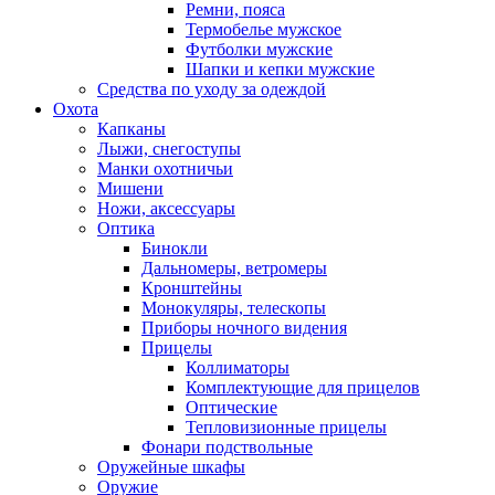
Ремни, пояса
Термобелье мужское
Футболки мужские
Шапки и кепки мужские
Средства по уходу за одеждой
Охота
Капканы
Лыжи, снегоступы
Манки охотничьи
Мишени
Ножи, аксессуары
Оптика
Бинокли
Дальномеры, ветромеры
Кронштейны
Монокуляры, телескопы
Приборы ночного видения
Прицелы
Коллиматоры
Комплектующие для прицелов
Оптические
Тепловизионные прицелы
Фонари подствольные
Оружейные шкафы
Оружие