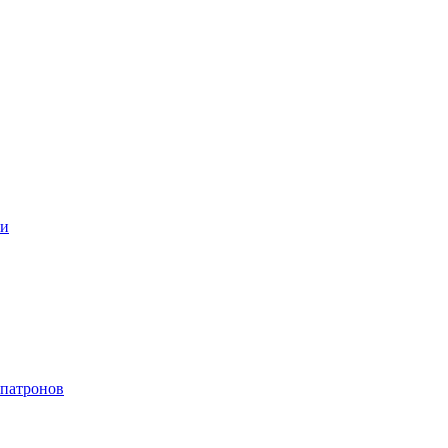
ки
 патронов