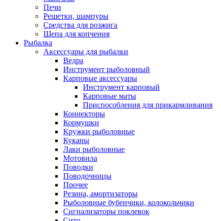
Печи
Решетки, шампуры
Средства для розжига
Щепа для копчения
Рыбалка
Аксессуары для рыбалки
Ведра
Инструмент рыболовный
Карповые аксессуары
Инструмент карповый
Карповые маты
Приспособления для прикармливания
Коннекторы
Кормушки
Кружки рыболовные
Куканы
Лаки рыболовные
Мотовила
Поводки
Поводочницы
Прочее
Резина, амортизаторы
Рыболовные бубенчики, колокольчики
Сигнализаторы поклевок
Сито