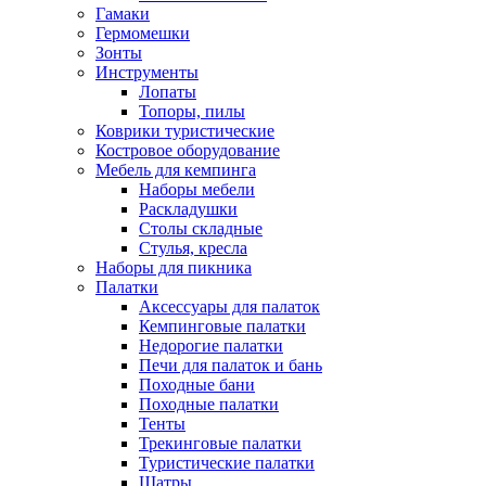
Гамаки
Гермомешки
Зонты
Инструменты
Лопаты
Топоры, пилы
Коврики туристические
Костровое оборудование
Мебель для кемпинга
Наборы мебели
Раскладушки
Столы складные
Стулья, кресла
Наборы для пикника
Палатки
Аксессуары для палаток
Кемпинговые палатки
Недорогие палатки
Печи для палаток и бань
Походные бани
Походные палатки
Тенты
Трекинговые палатки
Туристические палатки
Шатры