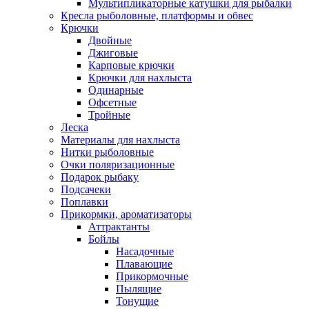
Мультипликаторные катушки для рыбалки
Кресла рыболовные, платформы и обвес
Крючки
Двойные
Джиговые
Карповые крючки
Крючки для нахлыста
Одинарные
Офсетные
Тройные
Леска
Материалы для нахлыста
Нитки рыболовные
Очки поляризационные
Подарок рыбаку
Подсачеки
Поплавки
Прикормки, ароматизаторы
Аттрактанты
Бойлы
Насадочные
Плавающие
Прикормочные
Пылящие
Тонущие