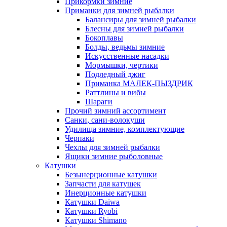
Прикормки зимние
Приманки для зимней рыбалки
Балансиры для зимней рыбалки
Блесны для зимней рыбалки
Бокоплавы
Болды, ведьмы зимние
Искусственные насадки
Мормышки, чертики
Подледный джиг
Приманка МАЛЕК-ПЫЗДРИК
Раттлины и вибы
Шараги
Прочий зимний ассортимент
Санки, сани-волокуши
Удилища зимние, комплектующие
Черпаки
Чехлы для зимней рыбалки
Ящики зимние рыболовные
Катушки
Безынерционные катушки
Запчасти для катушек
Инерционные катушки
Катушки Daiwa
Катушки Ryobi
Катушки Shimano