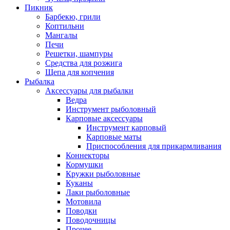
Пикник
Барбекю, грили
Коптильни
Мангалы
Печи
Решетки, шампуры
Средства для розжига
Щепа для копчения
Рыбалка
Аксессуары для рыбалки
Ведра
Инструмент рыболовный
Карповые аксессуары
Инструмент карповый
Карповые маты
Приспособления для прикармливания
Коннекторы
Кормушки
Кружки рыболовные
Куканы
Лаки рыболовные
Мотовила
Поводки
Поводочницы
Прочее