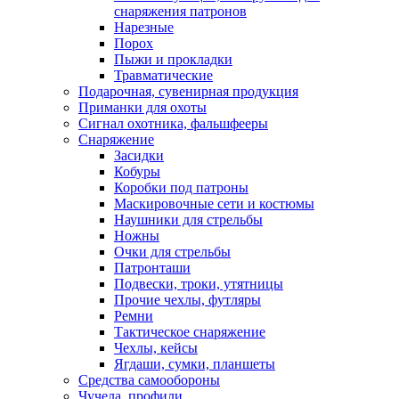
снаряжения патронов
Нарезные
Порох
Пыжи и прокладки
Травматические
Подарочная, сувенирная продукция
Приманки для охоты
Сигнал охотника, фальшфееры
Снаряжение
Засидки
Кобуры
Коробки под патроны
Маскировочные сети и костюмы
Наушники для стрельбы
Ножны
Очки для стрельбы
Патронташи
Подвески, троки, утятницы
Прочие чехлы, футляры
Ремни
Тактическое снаряжение
Чехлы, кейсы
Ягдаши, сумки, планшеты
Средства самообороны
Чучела, профили