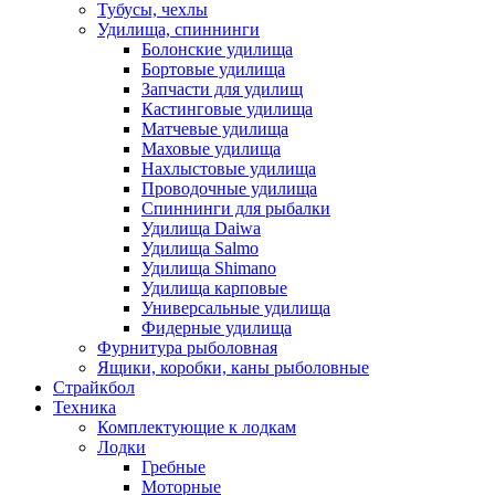
Тубусы, чехлы
Удилища, спиннинги
Болонские удилища
Бортовые удилища
Запчасти для удилищ
Кастинговые удилища
Матчевые удилища
Маховые удилища
Нахлыстовые удилища
Проводочные удилища
Спиннинги для рыбалки
Удилища Daiwa
Удилища Salmo
Удилища Shimano
Удилища карповые
Универсальные удилища
Фидерные удилища
Фурнитура рыболовная
Ящики, коробки, каны рыболовные
Страйкбол
Техника
Комплектующие к лодкам
Лодки
Гребные
Моторные