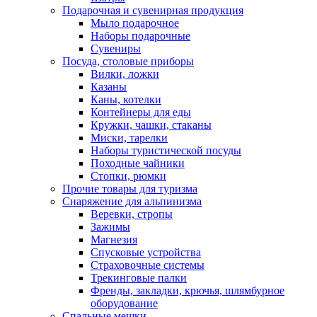
Подарочная и сувенирная продукция
Мыло подарочное
Наборы подарочные
Сувениры
Посуда, столовые приборы
Вилки, ложки
Казаны
Каны, котелки
Контейнеры для еды
Кружки, чашки, стаканы
Миски, тарелки
Наборы туристической посуды
Походные чайники
Стопки, рюмки
Прочие товары для туризма
Снаряжение для альпинизма
Веревки, стропы
Зажимы
Магнезия
Спусковые устройства
Страховочные системы
Трекинговые палки
Френды, закладки, крючья, шлямбурное
оборудование
Спальные мешки