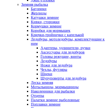
Джиг-головки
Зимняя рыбалка
Багорики
Жерлицы
Катушки зимние
Кивки, сторожки
Кормушки зимние
Коробки для мормышек
Крючки-тройнички с капелькой
Ледобуры, мотоледобуры, комплектующие к
ним
Адаптеры, удлинители, ручки
Аксессуары для ледобуров
Головы режущие, винты
Ледобуры
Ножи для ледобура
Чехлы, футляры
Шнеки
Шуруповерты для ледобура
Леска зимняя
Мотыльницы, мормышницы
Наколенники для рыбалки
Отцепы
Палатки зимние рыболовные
Поплавки зимние