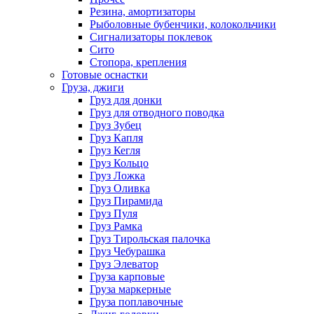
Резина, амортизаторы
Рыболовные бубенчики, колокольчики
Сигнализаторы поклевок
Сито
Стопора, крепления
Готовые оснастки
Груза, джиги
Груз для донки
Груз для отводного поводка
Груз Зубец
Груз Капля
Груз Кегля
Груз Кольцо
Груз Ложка
Груз Оливка
Груз Пирамида
Груз Пуля
Груз Рамка
Груз Тирольская палочка
Груз Чебурашка
Груз Элеватор
Груза карповые
Груза маркерные
Груза поплавочные