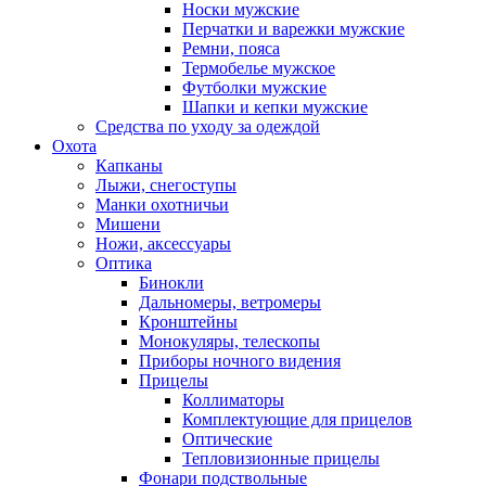
Носки мужские
Перчатки и варежки мужские
Ремни, пояса
Термобелье мужское
Футболки мужские
Шапки и кепки мужские
Средства по уходу за одеждой
Охота
Капканы
Лыжи, снегоступы
Манки охотничьи
Мишени
Ножи, аксессуары
Оптика
Бинокли
Дальномеры, ветромеры
Кронштейны
Монокуляры, телескопы
Приборы ночного видения
Прицелы
Коллиматоры
Комплектующие для прицелов
Оптические
Тепловизионные прицелы
Фонари подствольные