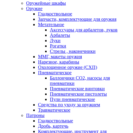
Оружейные шкафы
Оружие
Гладкоствольное
Запчасти, комплектующие для оружия
Метательное
Аксессуары для арбалетов, луков
Арбалеты
Луки
Рогатки
Стрелы , наконечники
ММГ, макеты оружия
Нарезное, карабины
Охолощенное оружие (СХП)
Пневматическое
Баллончики СО2, насосы для
пневматики
Пневматические винтовки
Пневматические пистолеты
Пули пневматические
Средства по уходу за оружием
Травматическое
Патроны
Гладкоствольные
Дробь, картечь
Комплектующие, инструмент для