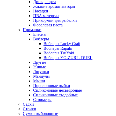
Дипы, спреи
Жидкие ароматизаторы
Насадки
ПВА материал
Прикормки для рыбалки
Форелевая паста
Приманки
Блёсны
Воблеры
Воблеры Lucky Craft
Воблеры Rapala
Воблеры TsuYoki
Воблеры YO-ZURI - DUEL
Другие
Живые
Лягушки
Мандулы
Мыши
Поролоновые рыбки
Силиконовые несъедобные
Силиконовые съедобные
Стримеры
Садки
Стойки
Сумки рыболовные