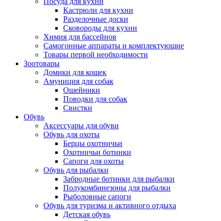
Посуда для кухни
Кастрюли для кухни
Разделочные доски
Сковороды для кухни
Химия для бассейнов
Самогонные аппараты и комплектующие
Товары первой необходимости
Зоотовары
Домики для кошек
Амуниция для собак
Ошейники
Поводки для собак
Свистки
Обувь
Аксессуары для обуви
Обувь для охоты
Берцы охотничьи
Охотничьи ботинки
Сапоги для охоты
Обувь для рыбалки
Забродные ботинки для рыбалки
Полукомбинезоны для рыбалки
Рыболовные сапоги
Обувь для туризма и активного отдыха
Детская обувь