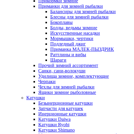
Прикормки зимние
Приманки для зимней рыбалки
Балансиры для зимней рыбалки
Блесны для зимней рыбалки
Бокоплавы
Болды, ведьмы зимние
Искусственные насадки
Мормышки, чертики
Подледный джиг
Приманка МАЛЕК-ПЫЗДРИК
Раттлины и вибы
Шараги
Прочий зимний ассортимент
Санки, сани-волокуши
Удилища зимние, комплектующие
Черпаки
Чехлы для зимней рыбалки
Ящики зимние рыболовные
Катушки
Безынерционные катушки
Запчасти для катушек
Инерционные катушки
Катушки Daiwa
Катушки Ryobi
Катушки Shimano