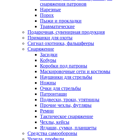
снаряжения патронов
Нарезные
Порох
Пыжи и прокладки
Травматические
Подарочная, сувенирная продукция
Приманки для охоты
Сигнал охотника, фальшфееры
Снаряжение
Засидки
Кобуры
Коробки под патроны
Маскировочные сети и костюмы
Наушники для стрельбы
Ножны
Очки для стрельбы
Патронташи
Подвески, троки, утятницы
Прочие чехлы, футляры
Ремни
Тактическое снаряжение
Чехлы, кейсы
Ягдаши, сумки, планшеты
Средства самообороны
Чучела, профили