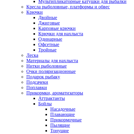
Мультипликаторные катушки для рыбалки
Кресла рыболовные, платформы и обвес
Крючки
Двойные
Джиговые
Карповые крючки
Крючки для нахлыста
Одинарные
Офсетные
Тройные
Леска
Материалы для нахлыста
Нитки рыболовные
Очки поляризационные
Подарок рыбаку
Подсачеки
Поплавки
Прикормки, ароматизаторы
Аттрактанты
Бойлы
Насадочные
Плавающие
Прикормочные
Пылящие
Тонущие