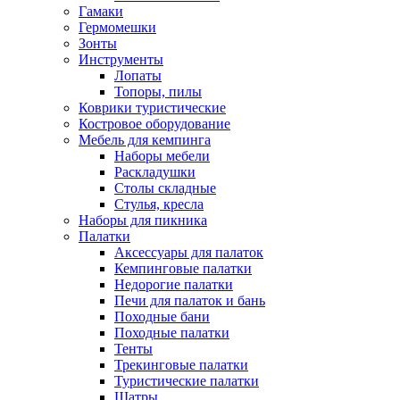
Гамаки
Гермомешки
Зонты
Инструменты
Лопаты
Топоры, пилы
Коврики туристические
Костровое оборудование
Мебель для кемпинга
Наборы мебели
Раскладушки
Столы складные
Стулья, кресла
Наборы для пикника
Палатки
Аксессуары для палаток
Кемпинговые палатки
Недорогие палатки
Печи для палаток и бань
Походные бани
Походные палатки
Тенты
Трекинговые палатки
Туристические палатки
Шатры