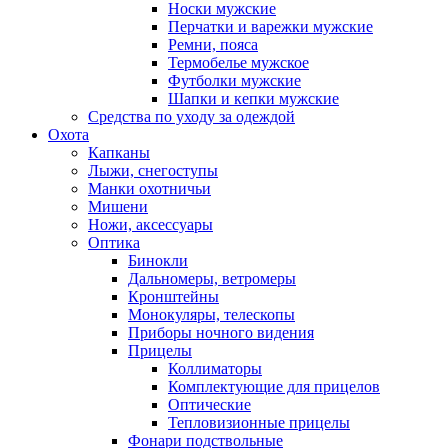
Носки мужские
Перчатки и варежки мужские
Ремни, пояса
Термобелье мужское
Футболки мужские
Шапки и кепки мужские
Средства по уходу за одеждой
Охота
Капканы
Лыжи, снегоступы
Манки охотничьи
Мишени
Ножи, аксессуары
Оптика
Бинокли
Дальномеры, ветромеры
Кронштейны
Монокуляры, телескопы
Приборы ночного видения
Прицелы
Коллиматоры
Комплектующие для прицелов
Оптические
Тепловизионные прицелы
Фонари подствольные