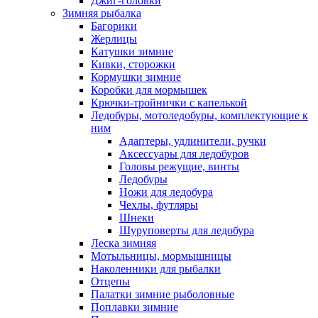
Джиг-головки
Зимняя рыбалка
Багорики
Жерлицы
Катушки зимние
Кивки, сторожки
Кормушки зимние
Коробки для мормышек
Крючки-тройнички с капелькой
Ледобуры, мотоледобуры, комплектующие к
ним
Адаптеры, удлинители, ручки
Аксессуары для ледобуров
Головы режущие, винты
Ледобуры
Ножи для ледобура
Чехлы, футляры
Шнеки
Шуруповерты для ледобура
Леска зимняя
Мотыльницы, мормышницы
Наколенники для рыбалки
Отцепы
Палатки зимние рыболовные
Поплавки зимние