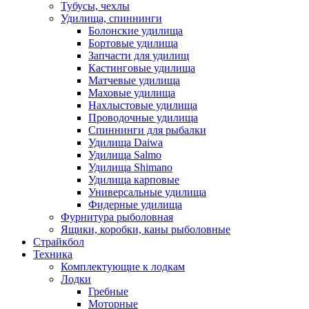
Тубусы, чехлы
Удилища, спиннинги
Болонские удилища
Бортовые удилища
Запчасти для удилищ
Кастинговые удилища
Матчевые удилища
Маховые удилища
Нахлыстовые удилища
Проводочные удилища
Спиннинги для рыбалки
Удилища Daiwa
Удилища Salmo
Удилища Shimano
Удилища карповые
Универсальные удилища
Фидерные удилища
Фурнитура рыболовная
Ящики, коробки, каны рыболовные
Страйкбол
Техника
Комплектующие к лодкам
Лодки
Гребные
Моторные