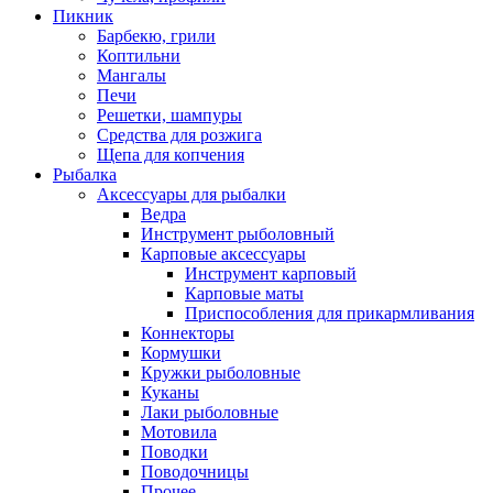
Пикник
Барбекю, грили
Коптильни
Мангалы
Печи
Решетки, шампуры
Средства для розжига
Щепа для копчения
Рыбалка
Аксессуары для рыбалки
Ведра
Инструмент рыболовный
Карповые аксессуары
Инструмент карповый
Карповые маты
Приспособления для прикармливания
Коннекторы
Кормушки
Кружки рыболовные
Куканы
Лаки рыболовные
Мотовила
Поводки
Поводочницы
Прочее