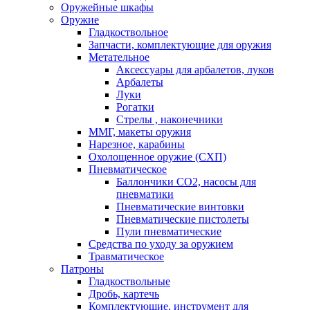
Оружейные шкафы
Оружие
Гладкоствольное
Запчасти, комплектующие для оружия
Метательное
Аксессуары для арбалетов, луков
Арбалеты
Луки
Рогатки
Стрелы , наконечники
ММГ, макеты оружия
Нарезное, карабины
Охолощенное оружие (СХП)
Пневматическое
Баллончики СО2, насосы для
пневматики
Пневматические винтовки
Пневматические пистолеты
Пули пневматические
Средства по уходу за оружием
Травматическое
Патроны
Гладкоствольные
Дробь, картечь
Комплектующие, инструмент для