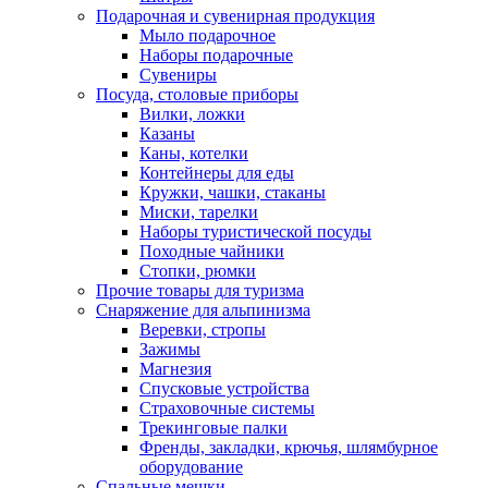
Подарочная и сувенирная продукция
Мыло подарочное
Наборы подарочные
Сувениры
Посуда, столовые приборы
Вилки, ложки
Казаны
Каны, котелки
Контейнеры для еды
Кружки, чашки, стаканы
Миски, тарелки
Наборы туристической посуды
Походные чайники
Стопки, рюмки
Прочие товары для туризма
Снаряжение для альпинизма
Веревки, стропы
Зажимы
Магнезия
Спусковые устройства
Страховочные системы
Трекинговые палки
Френды, закладки, крючья, шлямбурное
оборудование
Спальные мешки