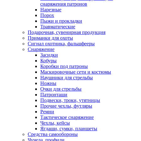
снаряжения патронов
Нарезные
Порох
Пыжи и прокладки
Травматические
Подарочная, сувенирная продукция
Приманки для охоты
Сигнал охотника, фальшфееры
Снаряжение
Засидки
Кобуры
Коробки под патроны
Маскировочные сети и костюмы
Наушники для стрельбы
Ножны
Очки для стрельбы
Патронташи
Подвески, троки, утятницы
Прочие чехлы, футляры
Ремни
Тактическое снаряжение
Чехлы, кейсы
Ягдаши, сумки, планшеты
Средства самообороны
Чучела, профили