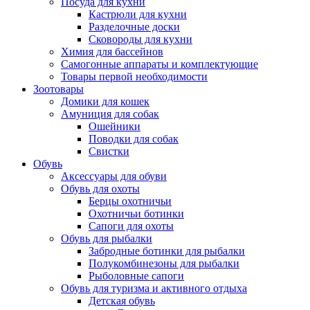
Посуда для кухни
Кастрюли для кухни
Разделочные доски
Сковороды для кухни
Химия для бассейнов
Самогонные аппараты и комплектующие
Товары первой необходимости
Зоотовары
Домики для кошек
Амуниция для собак
Ошейники
Поводки для собак
Свистки
Обувь
Аксессуары для обуви
Обувь для охоты
Берцы охотничьи
Охотничьи ботинки
Сапоги для охоты
Обувь для рыбалки
Забродные ботинки для рыбалки
Полукомбинезоны для рыбалки
Рыболовные сапоги
Обувь для туризма и активного отдыха
Детская обувь