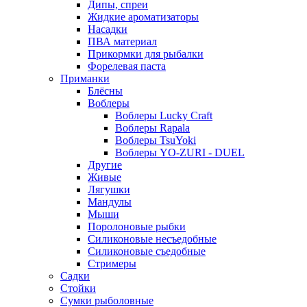
Дипы, спреи
Жидкие ароматизаторы
Насадки
ПВА материал
Прикормки для рыбалки
Форелевая паста
Приманки
Блёсны
Воблеры
Воблеры Lucky Craft
Воблеры Rapala
Воблеры TsuYoki
Воблеры YO-ZURI - DUEL
Другие
Живые
Лягушки
Мандулы
Мыши
Поролоновые рыбки
Силиконовые несъедобные
Силиконовые съедобные
Стримеры
Садки
Стойки
Сумки рыболовные