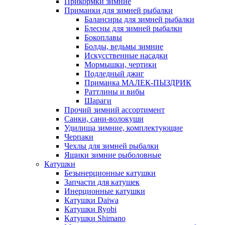
Прикормки зимние
Приманки для зимней рыбалки
Балансиры для зимней рыбалки
Блесны для зимней рыбалки
Бокоплавы
Болды, ведьмы зимние
Искусственные насадки
Мормышки, чертики
Подледный джиг
Приманка МАЛЕК-ПЫЗДРИК
Раттлины и вибы
Шараги
Прочий зимний ассортимент
Санки, сани-волокуши
Удилища зимние, комплектующие
Черпаки
Чехлы для зимней рыбалки
Ящики зимние рыболовные
Катушки
Безынерционные катушки
Запчасти для катушек
Инерционные катушки
Катушки Daiwa
Катушки Ryobi
Катушки Shimano