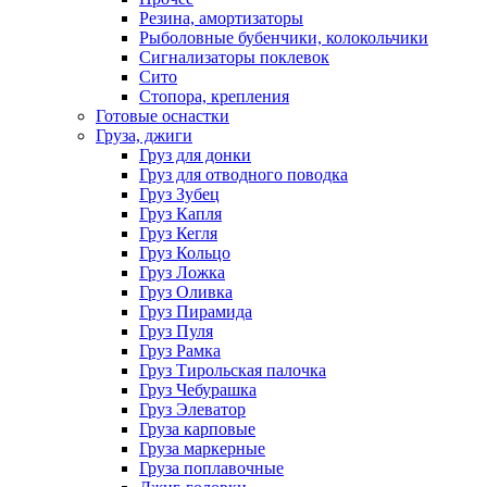
Резина, амортизаторы
Рыболовные бубенчики, колокольчики
Сигнализаторы поклевок
Сито
Стопора, крепления
Готовые оснастки
Груза, джиги
Груз для донки
Груз для отводного поводка
Груз Зубец
Груз Капля
Груз Кегля
Груз Кольцо
Груз Ложка
Груз Оливка
Груз Пирамида
Груз Пуля
Груз Рамка
Груз Тирольская палочка
Груз Чебурашка
Груз Элеватор
Груза карповые
Груза маркерные
Груза поплавочные