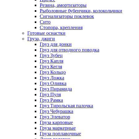
Резина, амортизаторы
Рыболовные бубенчики, колокольчики
Сигнализаторы поклевок
Сито
Стопора, крепления
Готовые оснастки
Груза, джиги
Груз для донки
Груз для отводного поводка
Груз Зубец
Груз Капля
Груз Кегля
Груз Кольцо
Груз Ложка
Груз Оливка
Груз Пирамида
Груз Пуля
Груз Рамка
Груз Тирольская палочка
Груз Чебурашка
Груз Элеватор
Груза карповые
Груза маркерные
Груза поплавочные