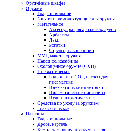
Оружейные шкафы
Оружие
Гладкоствольное
Запчасти, комплектующие для оружия
Метательное
Аксессуары для арбалетов, луков
Арбалеты
Луки
Рогатки
Стрелы , наконечники
ММГ, макеты оружия
Нарезное, карабины
Охолощенное оружие (СХП)
Пневматическое
Баллончики СО2, насосы для
пневматики
Пневматические винтовки
Пневматические пистолеты
Пули пневматические
Средства по уходу за оружием
Травматическое
Патроны
Гладкоствольные
Дробь, картечь
Комплектующие, инструмент для