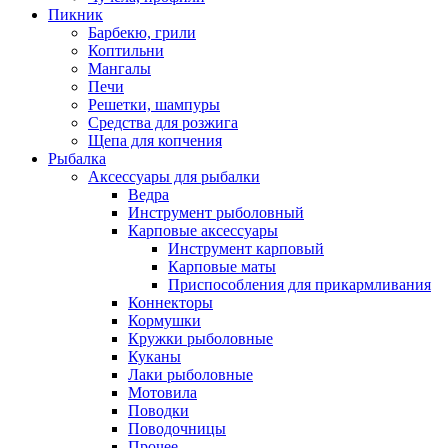
Пикник
Барбекю, грили
Коптильни
Мангалы
Печи
Решетки, шампуры
Средства для розжига
Щепа для копчения
Рыбалка
Аксессуары для рыбалки
Ведра
Инструмент рыболовный
Карповые аксессуары
Инструмент карповый
Карповые маты
Приспособления для прикармливания
Коннекторы
Кормушки
Кружки рыболовные
Куканы
Лаки рыболовные
Мотовила
Поводки
Поводочницы
Прочее