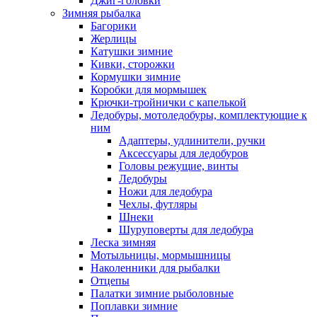
Джиг-головки
Зимняя рыбалка
Багорики
Жерлицы
Катушки зимние
Кивки, сторожки
Кормушки зимние
Коробки для мормышек
Крючки-тройнички с капелькой
Ледобуры, мотоледобуры, комплектующие к
ним
Адаптеры, удлинители, ручки
Аксессуары для ледобуров
Головы режущие, винты
Ледобуры
Ножи для ледобура
Чехлы, футляры
Шнеки
Шуруповерты для ледобура
Леска зимняя
Мотыльницы, мормышницы
Наколенники для рыбалки
Отцепы
Палатки зимние рыболовные
Поплавки зимние