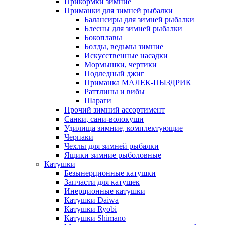
Прикормки зимние
Приманки для зимней рыбалки
Балансиры для зимней рыбалки
Блесны для зимней рыбалки
Бокоплавы
Болды, ведьмы зимние
Искусственные насадки
Мормышки, чертики
Подледный джиг
Приманка МАЛЕК-ПЫЗДРИК
Раттлины и вибы
Шараги
Прочий зимний ассортимент
Санки, сани-волокуши
Удилища зимние, комплектующие
Черпаки
Чехлы для зимней рыбалки
Ящики зимние рыболовные
Катушки
Безынерционные катушки
Запчасти для катушек
Инерционные катушки
Катушки Daiwa
Катушки Ryobi
Катушки Shimano