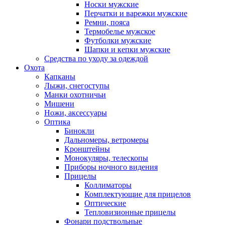
Носки мужские
Перчатки и варежки мужские
Ремни, пояса
Термобелье мужское
Футболки мужские
Шапки и кепки мужские
Средства по уходу за одеждой
Охота
Капканы
Лыжи, снегоступы
Манки охотничьи
Мишени
Ножи, аксессуары
Оптика
Бинокли
Дальномеры, ветромеры
Кронштейны
Монокуляры, телескопы
Приборы ночного видения
Прицелы
Коллиматоры
Комплектующие для прицелов
Оптические
Тепловизионные прицелы
Фонари подствольные