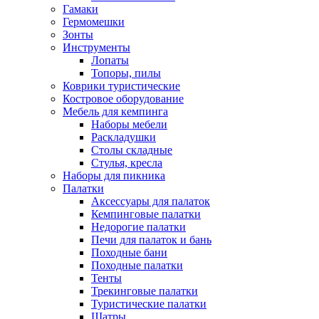
Гамаки
Гермомешки
Зонты
Инструменты
Лопаты
Топоры, пилы
Коврики туристические
Костровое оборудование
Мебель для кемпинга
Наборы мебели
Раскладушки
Столы складные
Стулья, кресла
Наборы для пикника
Палатки
Аксессуары для палаток
Кемпинговые палатки
Недорогие палатки
Печи для палаток и бань
Походные бани
Походные палатки
Тенты
Трекинговые палатки
Туристические палатки
Шатры