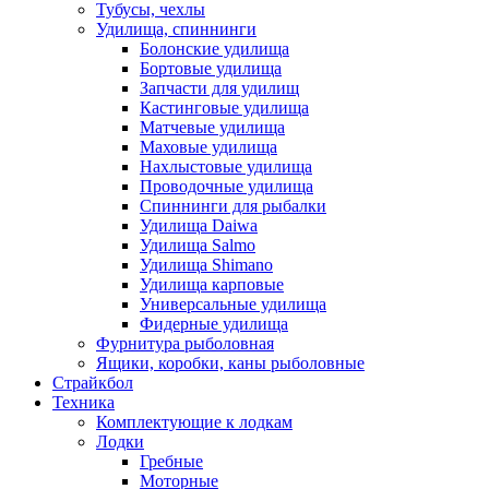
Тубусы, чехлы
Удилища, спиннинги
Болонские удилища
Бортовые удилища
Запчасти для удилищ
Кастинговые удилища
Матчевые удилища
Маховые удилища
Нахлыстовые удилища
Проводочные удилища
Спиннинги для рыбалки
Удилища Daiwa
Удилища Salmo
Удилища Shimano
Удилища карповые
Универсальные удилища
Фидерные удилища
Фурнитура рыболовная
Ящики, коробки, каны рыболовные
Страйкбол
Техника
Комплектующие к лодкам
Лодки
Гребные
Моторные