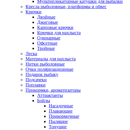
Мультипликаторные катушки для рыбалки
Кресла рыболовные, платформы и обвес
Крючки
Двойные
Джиговые
Карповые крючки
Крючки для нахлыста
Одинарные
Офсетные
Тройные
Леска
Материалы для нахлыста
Нитки рыболовные
Очки поляризационные
Подарок рыбаку
Подсачеки
Поплавки
Прикормки, ароматизаторы
Аттрактанты
Бойлы
Насадочные
Плавающие
Прикормочные
Пылящие
Тонущие