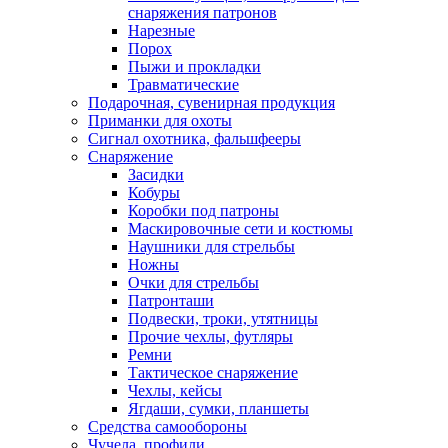
снаряжения патронов
Нарезные
Порох
Пыжи и прокладки
Травматические
Подарочная, сувенирная продукция
Приманки для охоты
Сигнал охотника, фальшфееры
Снаряжение
Засидки
Кобуры
Коробки под патроны
Маскировочные сети и костюмы
Наушники для стрельбы
Ножны
Очки для стрельбы
Патронташи
Подвески, троки, утятницы
Прочие чехлы, футляры
Ремни
Тактическое снаряжение
Чехлы, кейсы
Ягдаши, сумки, планшеты
Средства самообороны
Чучела, профили