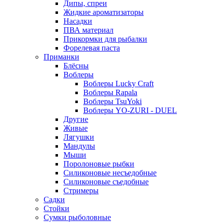
Дипы, спреи
Жидкие ароматизаторы
Насадки
ПВА материал
Прикормки для рыбалки
Форелевая паста
Приманки
Блёсны
Воблеры
Воблеры Lucky Craft
Воблеры Rapala
Воблеры TsuYoki
Воблеры YO-ZURI - DUEL
Другие
Живые
Лягушки
Мандулы
Мыши
Поролоновые рыбки
Силиконовые несъедобные
Силиконовые съедобные
Стримеры
Садки
Стойки
Сумки рыболовные