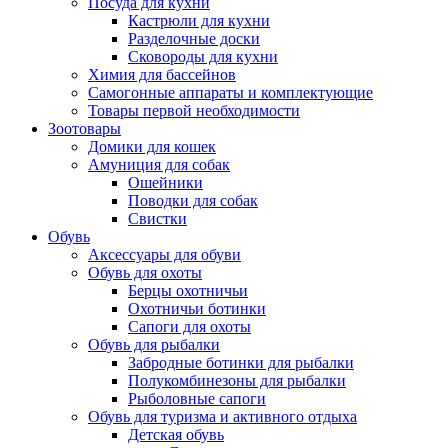
Посуда для кухни
Кастрюли для кухни
Разделочные доски
Сковороды для кухни
Химия для бассейнов
Самогонные аппараты и комплектующие
Товары первой необходимости
Зоотовары
Домики для кошек
Амуниция для собак
Ошейники
Поводки для собак
Свистки
Обувь
Аксессуары для обуви
Обувь для охоты
Берцы охотничьи
Охотничьи ботинки
Сапоги для охоты
Обувь для рыбалки
Забродные ботинки для рыбалки
Полукомбинезоны для рыбалки
Рыболовные сапоги
Обувь для туризма и активного отдыха
Детская обувь