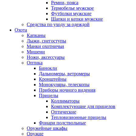
Ремни, пояса
Термобелье мужское
Футболки мужские
Шапки и кепки мужские
Средства по уходу за одеждой
Охота
Капканы
Лыжи, снегоступы
Манки охотничьи
Мишени
Ножи, аксессуары
Оптика
Бинокли
Дальномеры, ветромеры
Кронштейны
Монокуляры, телескопы
Приборы ночного видения
Прицелы
Коллиматоры
Комплектующие для прицелов
Оптические
Тепловизионные прицелы
Фонари подствольные
Оружейные шкафы
Оружие