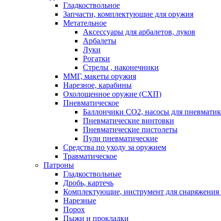
Гладкоствольное
Запчасти, комплектующие для оружия
Метательное
Аксессуары для арбалетов, луков
Арбалеты
Луки
Рогатки
Стрелы , наконечники
ММГ, макеты оружия
Нарезное, карабины
Охолощенное оружие (СХП)
Пневматическое
Баллончики СО2, насосы для пневмати
Пневматические винтовки
Пневматические пистолеты
Пули пневматические
Средства по уходу за оружием
Травматическое
Патроны
Гладкоствольные
Дробь, картечь
Комплектующие, инструмент для снаряжения
Нарезные
Порох
Пыжи и прокладки