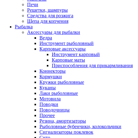
Печи
Решетки, шампуры
Средства для розжига
Щепа для копчения
Рыбалка
Аксессуары для рыбалки
Ведра
Инструмент рыболовный
Карповые аксессуары
Инструмент карповый
Карповые маты
Приспособления для прикармливания
Коннекторы
Кормушки
Кружки рыболовные
Куканы
Лаки рыболовные
Мотовила
Поводки
Поводочницы
Прочее
Резина, амортизаторы
Рыболовные бубенчики, колокольчики
Сигнализаторы поклевок
Сито