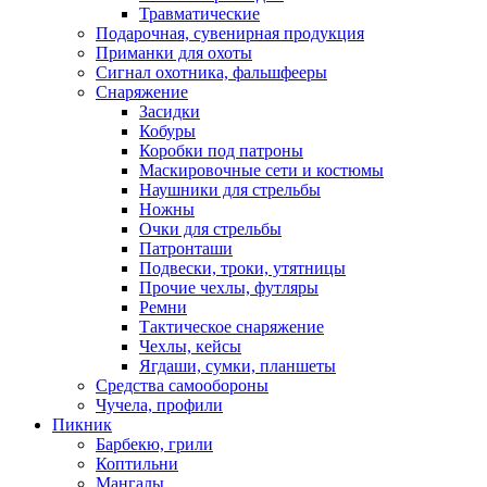
Травматические
Подарочная, сувенирная продукция
Приманки для охоты
Сигнал охотника, фальшфееры
Снаряжение
Засидки
Кобуры
Коробки под патроны
Маскировочные сети и костюмы
Наушники для стрельбы
Ножны
Очки для стрельбы
Патронташи
Подвески, троки, утятницы
Прочие чехлы, футляры
Ремни
Тактическое снаряжение
Чехлы, кейсы
Ягдаши, сумки, планшеты
Средства самообороны
Чучела, профили
Пикник
Барбекю, грили
Коптильни
Мангалы