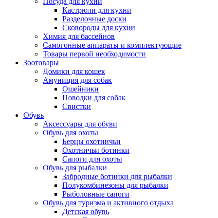
Посуда для кухни
Кастрюли для кухни
Разделочные доски
Сковороды для кухни
Химия для бассейнов
Самогонные аппараты и комплектующие
Товары первой необходимости
Зоотовары
Домики для кошек
Амуниция для собак
Ошейники
Поводки для собак
Свистки
Обувь
Аксессуары для обуви
Обувь для охоты
Берцы охотничьи
Охотничьи ботинки
Сапоги для охоты
Обувь для рыбалки
Забродные ботинки для рыбалки
Полукомбинезоны для рыбалки
Рыболовные сапоги
Обувь для туризма и активного отдыха
Детская обувь