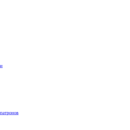
ки
 патронов