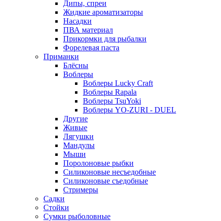
Дипы, спреи
Жидкие ароматизаторы
Насадки
ПВА материал
Прикормки для рыбалки
Форелевая паста
Приманки
Блёсны
Воблеры
Воблеры Lucky Craft
Воблеры Rapala
Воблеры TsuYoki
Воблеры YO-ZURI - DUEL
Другие
Живые
Лягушки
Мандулы
Мыши
Поролоновые рыбки
Силиконовые несъедобные
Силиконовые съедобные
Стримеры
Садки
Стойки
Сумки рыболовные