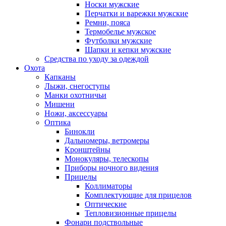
Носки мужские
Перчатки и варежки мужские
Ремни, пояса
Термобелье мужское
Футболки мужские
Шапки и кепки мужские
Средства по уходу за одеждой
Охота
Капканы
Лыжи, снегоступы
Манки охотничьи
Мишени
Ножи, аксессуары
Оптика
Бинокли
Дальномеры, ветромеры
Кронштейны
Монокуляры, телескопы
Приборы ночного видения
Прицелы
Коллиматоры
Комплектующие для прицелов
Оптические
Тепловизионные прицелы
Фонари подствольные