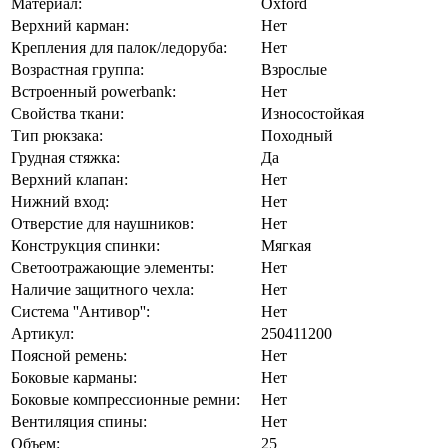
Материал:
Oxford
Верхний карман:
Нет
Крепления для палок/ледоруба:
Нет
Возрастная группа:
Взрослые
Встроенный powerbank:
Нет
Свойства ткани:
Износостойкая
Тип рюкзака:
Походный
Грудная стяжка:
Да
Верхний клапан:
Нет
Нижний вход:
Нет
Отверстие для наушников:
Нет
Конструкция спинки:
Мягкая
Светоотражающие элементы:
Нет
Наличие защитного чехла:
Нет
Система ''Антивор'':
Нет
Артикул:
250411200
Поясной ремень:
Нет
Боковые карманы:
Нет
Боковые компрессионные ремни:
Нет
Вентиляция спины:
Нет
Объем:
25