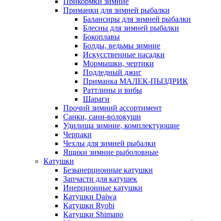
Прикормки зимние
Приманки для зимней рыбалки
Балансиры для зимней рыбалки
Блесны для зимней рыбалки
Бокоплавы
Болды, ведьмы зимние
Искусственные насадки
Мормышки, чертики
Подледный джиг
Приманка МАЛЕК-ПЫЗДРИК
Раттлины и вибы
Шараги
Прочий зимний ассортимент
Санки, сани-волокуши
Удилища зимние, комплектующие
Черпаки
Чехлы для зимней рыбалки
Ящики зимние рыболовные
Катушки
Безынерционные катушки
Запчасти для катушек
Инерционные катушки
Катушки Daiwa
Катушки Ryobi
Катушки Shimano