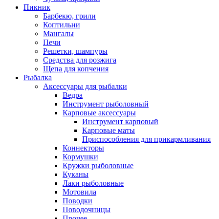
Пикник
Барбекю, грили
Коптильни
Мангалы
Печи
Решетки, шампуры
Средства для розжига
Щепа для копчения
Рыбалка
Аксессуары для рыбалки
Ведра
Инструмент рыболовный
Карповые аксессуары
Инструмент карповый
Карповые маты
Приспособления для прикармливания
Коннекторы
Кормушки
Кружки рыболовные
Куканы
Лаки рыболовные
Мотовила
Поводки
Поводочницы
Прочее