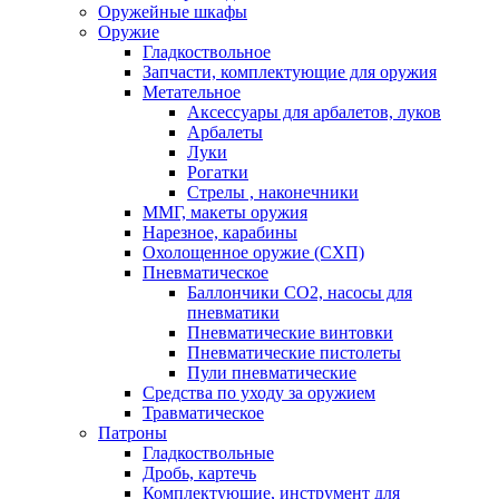
Оружейные шкафы
Оружие
Гладкоствольное
Запчасти, комплектующие для оружия
Метательное
Аксессуары для арбалетов, луков
Арбалеты
Луки
Рогатки
Стрелы , наконечники
ММГ, макеты оружия
Нарезное, карабины
Охолощенное оружие (СХП)
Пневматическое
Баллончики СО2, насосы для
пневматики
Пневматические винтовки
Пневматические пистолеты
Пули пневматические
Средства по уходу за оружием
Травматическое
Патроны
Гладкоствольные
Дробь, картечь
Комплектующие, инструмент для