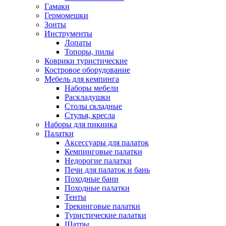
Гамаки
Гермомешки
Зонты
Инструменты
Лопаты
Топоры, пилы
Коврики туристические
Костровое оборудование
Мебель для кемпинга
Наборы мебели
Раскладушки
Столы складные
Стулья, кресла
Наборы для пикника
Палатки
Аксессуары для палаток
Кемпинговые палатки
Недорогие палатки
Печи для палаток и бань
Походные бани
Походные палатки
Тенты
Трекинговые палатки
Туристические палатки
Шатры