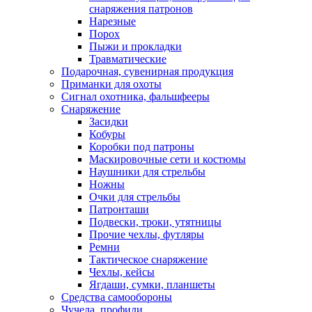
снаряжения патронов
Нарезные
Порох
Пыжи и прокладки
Травматические
Подарочная, сувенирная продукция
Приманки для охоты
Сигнал охотника, фальшфееры
Снаряжение
Засидки
Кобуры
Коробки под патроны
Маскировочные сети и костюмы
Наушники для стрельбы
Ножны
Очки для стрельбы
Патронташи
Подвески, троки, утятницы
Прочие чехлы, футляры
Ремни
Тактическое снаряжение
Чехлы, кейсы
Ягдаши, сумки, планшеты
Средства самообороны
Чучела, профили