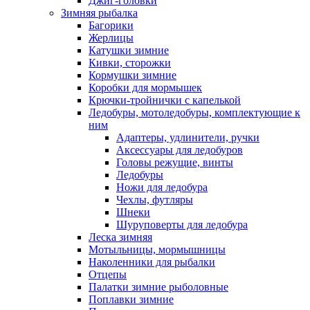
Джиг-головки
Зимняя рыбалка
Багорики
Жерлицы
Катушки зимние
Кивки, сторожки
Кормушки зимние
Коробки для мормышек
Крючки-тройнички с капелькой
Ледобуры, мотоледобуры, комплектующие к
ним
Адаптеры, удлинители, ручки
Аксессуары для ледобуров
Головы режущие, винты
Ледобуры
Ножи для ледобура
Чехлы, футляры
Шнеки
Шуруповерты для ледобура
Леска зимняя
Мотыльницы, мормышницы
Наколенники для рыбалки
Отцепы
Палатки зимние рыболовные
Поплавки зимние