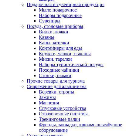
Подарочная и сувенирная продукция
Мыло подарочное
Наборы подарочные
Сувениры
Посуда, столовые приборы
Вилки, ложки
Казаны
Каны, котелки
Контейнеры для еды
Кружки, чашки, стаканы
Миски, тарелки
Наборы туристической посуды
Походные чайники
Стопки, рюмки
Прочие товары для туризма
Снаряжение для альпинизма
Веревки, стропы
Зажимы
Магнезия
Спусковые устройства
Страховочные системы
Трекинговые палки
Френды, закладки, крючья, шлямбурное
оборудование
Спальные мешки