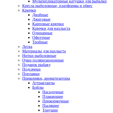
Мультипликаторные катушки для рыбалки
Кресла рыболовные, платформы и обвес
Крючки
Двойные
Джиговые
Карповые крючки
Крючки для нахлыста
Одинарные
Офсетные
Тройные
Леска
Материалы для нахлыста
Нитки рыболовные
Очки поляризационные
Подарок рыбаку
Подсачеки
Поплавки
Прикормки, ароматизаторы
Аттрактанты
Бойлы
Насадочные
Плавающие
Прикормочные
Пылящие
Тонущие