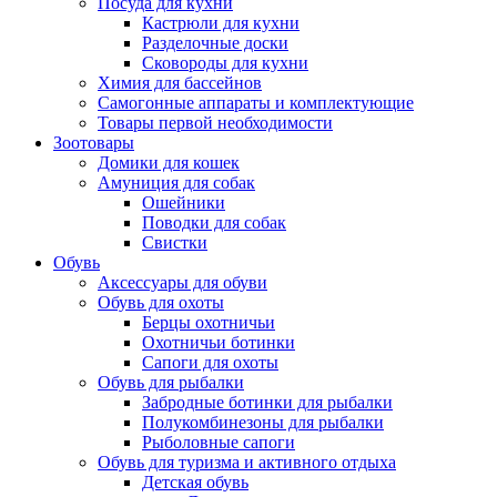
Посуда для кухни
Кастрюли для кухни
Разделочные доски
Сковороды для кухни
Химия для бассейнов
Самогонные аппараты и комплектующие
Товары первой необходимости
Зоотовары
Домики для кошек
Амуниция для собак
Ошейники
Поводки для собак
Свистки
Обувь
Аксессуары для обуви
Обувь для охоты
Берцы охотничьи
Охотничьи ботинки
Сапоги для охоты
Обувь для рыбалки
Забродные ботинки для рыбалки
Полукомбинезоны для рыбалки
Рыболовные сапоги
Обувь для туризма и активного отдыха
Детская обувь