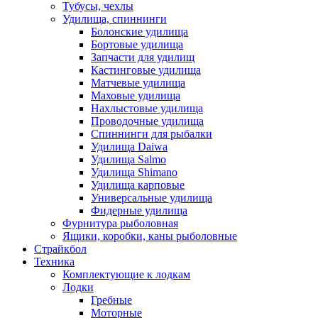
Тубусы, чехлы
Удилища, спиннинги
Болонские удилища
Бортовые удилища
Запчасти для удилищ
Кастинговые удилища
Матчевые удилища
Маховые удилища
Нахлыстовые удилища
Проводочные удилища
Спиннинги для рыбалки
Удилища Daiwa
Удилища Salmo
Удилища Shimano
Удилища карповые
Универсальные удилища
Фидерные удилища
Фурнитура рыболовная
Ящики, коробки, каны рыболовные
Страйкбол
Техника
Комплектующие к лодкам
Лодки
Гребные
Моторные