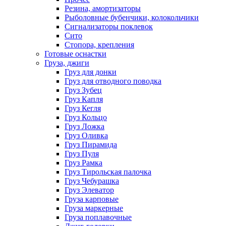
Резина, амортизаторы
Рыболовные бубенчики, колокольчики
Сигнализаторы поклевок
Сито
Стопора, крепления
Готовые оснастки
Груза, джиги
Груз для донки
Груз для отводного поводка
Груз Зубец
Груз Капля
Груз Кегля
Груз Кольцо
Груз Ложка
Груз Оливка
Груз Пирамида
Груз Пуля
Груз Рамка
Груз Тирольская палочка
Груз Чебурашка
Груз Элеватор
Груза карповые
Груза маркерные
Груза поплавочные