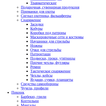
Травматические
Подарочная, сувенирная продукция
Приманки для охоты
Сигнал охотника, фальшфееры
Снаряжение
Засидки
Кобуры
Коробки под патроны
Маскировочные сети и костюмы
Наушники для стрельбы
Ножны
Очки для стрельбы
Патронташи
Подвески, троки, утятницы
Прочие чехлы, футляры
Ремни
Тактическое снаряжение
Чехлы, кейсы
Ягдаши, сумки, планшеты
Средства самообороны
Чучела, профили
Пикник
Барбекю, грили
Коптильни
Мангалы