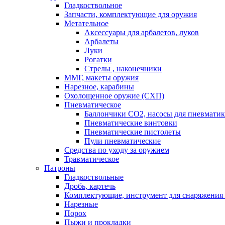
Гладкоствольное
Запчасти, комплектующие для оружия
Метательное
Аксессуары для арбалетов, луков
Арбалеты
Луки
Рогатки
Стрелы , наконечники
ММГ, макеты оружия
Нарезное, карабины
Охолощенное оружие (СХП)
Пневматическое
Баллончики СО2, насосы для пневмати
Пневматические винтовки
Пневматические пистолеты
Пули пневматические
Средства по уходу за оружием
Травматическое
Патроны
Гладкоствольные
Дробь, картечь
Комплектующие, инструмент для снаряжения
Нарезные
Порох
Пыжи и прокладки