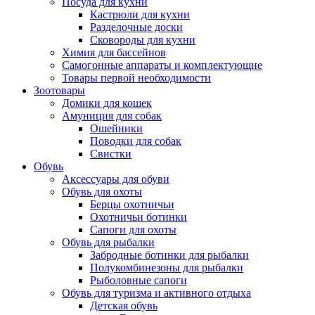
Посуда для кухни
Кастрюли для кухни
Разделочные доски
Сковороды для кухни
Химия для бассейнов
Самогонные аппараты и комплектующие
Товары первой необходимости
Зоотовары
Домики для кошек
Амуниция для собак
Ошейники
Поводки для собак
Свистки
Обувь
Аксессуары для обуви
Обувь для охоты
Берцы охотничьи
Охотничьи ботинки
Сапоги для охоты
Обувь для рыбалки
Забродные ботинки для рыбалки
Полукомбинезоны для рыбалки
Рыболовные сапоги
Обувь для туризма и активного отдыха
Детская обувь