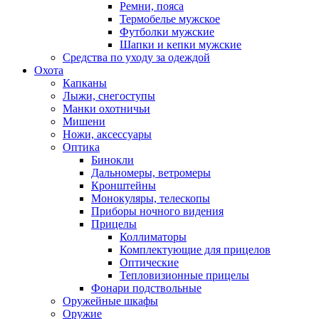
Ремни, пояса
Термобелье мужское
Футболки мужские
Шапки и кепки мужские
Средства по уходу за одеждой
Охота
Капканы
Лыжи, снегоступы
Манки охотничьи
Мишени
Ножи, аксессуары
Оптика
Бинокли
Дальномеры, ветромеры
Кронштейны
Монокуляры, телескопы
Приборы ночного видения
Прицелы
Коллиматоры
Комплектующие для прицелов
Оптические
Тепловизионные прицелы
Фонари подствольные
Оружейные шкафы
Оружие