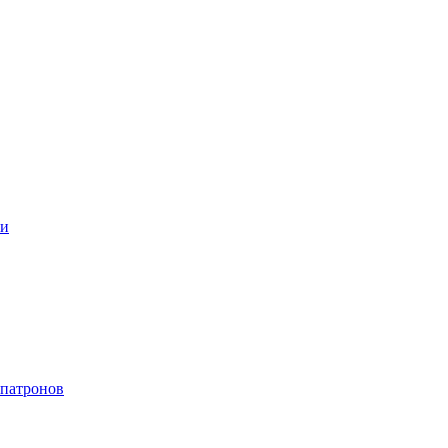
ки
 патронов