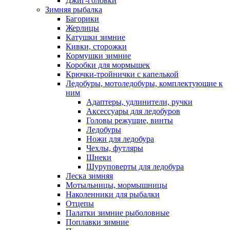
Джиг-головки
Зимняя рыбалка
Багорики
Жерлицы
Катушки зимние
Кивки, сторожки
Кормушки зимние
Коробки для мормышек
Крючки-тройнички с капелькой
Ледобуры, мотоледобуры, комплектующие к
ним
Адаптеры, удлинители, ручки
Аксессуары для ледобуров
Головы режущие, винты
Ледобуры
Ножи для ледобура
Чехлы, футляры
Шнеки
Шуруповерты для ледобура
Леска зимняя
Мотыльницы, мормышницы
Наколенники для рыбалки
Отцепы
Палатки зимние рыболовные
Поплавки зимние