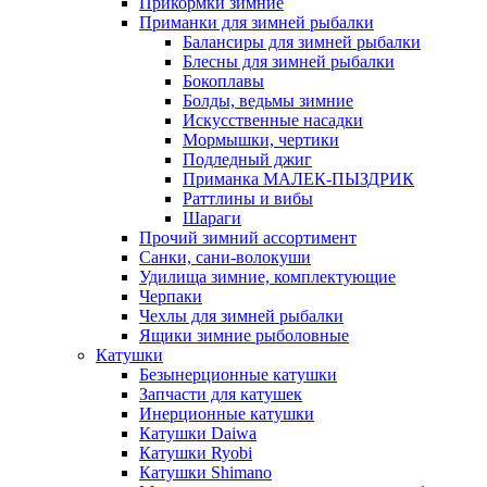
Прикормки зимние
Приманки для зимней рыбалки
Балансиры для зимней рыбалки
Блесны для зимней рыбалки
Бокоплавы
Болды, ведьмы зимние
Искусственные насадки
Мормышки, чертики
Подледный джиг
Приманка МАЛЕК-ПЫЗДРИК
Раттлины и вибы
Шараги
Прочий зимний ассортимент
Санки, сани-волокуши
Удилища зимние, комплектующие
Черпаки
Чехлы для зимней рыбалки
Ящики зимние рыболовные
Катушки
Безынерционные катушки
Запчасти для катушек
Инерционные катушки
Катушки Daiwa
Катушки Ryobi
Катушки Shimano