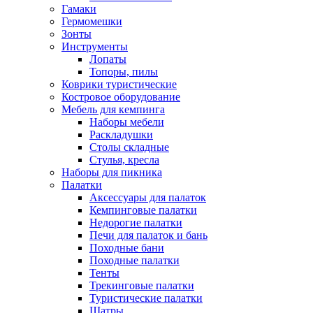
Гамаки
Гермомешки
Зонты
Инструменты
Лопаты
Топоры, пилы
Коврики туристические
Костровое оборудование
Мебель для кемпинга
Наборы мебели
Раскладушки
Столы складные
Стулья, кресла
Наборы для пикника
Палатки
Аксессуары для палаток
Кемпинговые палатки
Недорогие палатки
Печи для палаток и бань
Походные бани
Походные палатки
Тенты
Трекинговые палатки
Туристические палатки
Шатры