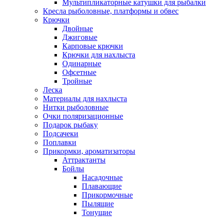
Мультипликаторные катушки для рыбалки
Кресла рыболовные, платформы и обвес
Крючки
Двойные
Джиговые
Карповые крючки
Крючки для нахлыста
Одинарные
Офсетные
Тройные
Леска
Материалы для нахлыста
Нитки рыболовные
Очки поляризационные
Подарок рыбаку
Подсачеки
Поплавки
Прикормки, ароматизаторы
Аттрактанты
Бойлы
Насадочные
Плавающие
Прикормочные
Пылящие
Тонущие