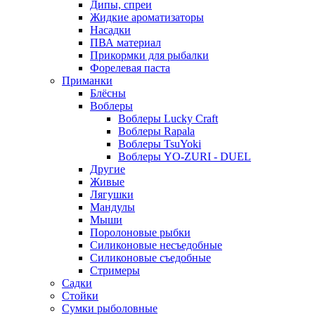
Дипы, спреи
Жидкие ароматизаторы
Насадки
ПВА материал
Прикормки для рыбалки
Форелевая паста
Приманки
Блёсны
Воблеры
Воблеры Lucky Craft
Воблеры Rapala
Воблеры TsuYoki
Воблеры YO-ZURI - DUEL
Другие
Живые
Лягушки
Мандулы
Мыши
Поролоновые рыбки
Силиконовые несъедобные
Силиконовые съедобные
Стримеры
Садки
Стойки
Сумки рыболовные