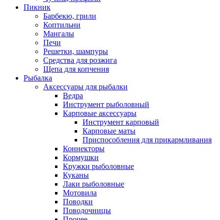
Пикник
Барбекю, грили
Коптильни
Мангалы
Печи
Решетки, шампуры
Средства для розжига
Щепа для копчения
Рыбалка
Аксессуары для рыбалки
Ведра
Инструмент рыболовный
Карповые аксессуары
Инструмент карповый
Карповые маты
Приспособления для прикармливания
Коннекторы
Кормушки
Кружки рыболовные
Куканы
Лаки рыболовные
Мотовила
Поводки
Поводочницы
Прочее