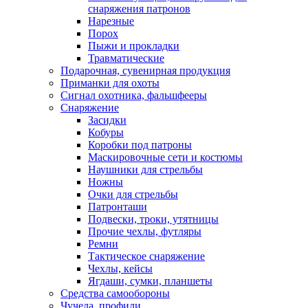
снаряжения патронов
Нарезные
Порох
Пыжи и прокладки
Травматические
Подарочная, сувенирная продукция
Приманки для охоты
Сигнал охотника, фальшфееры
Снаряжение
Засидки
Кобуры
Коробки под патроны
Маскировочные сети и костюмы
Наушники для стрельбы
Ножны
Очки для стрельбы
Патронташи
Подвески, троки, утятницы
Прочие чехлы, футляры
Ремни
Тактическое снаряжение
Чехлы, кейсы
Ягдаши, сумки, планшеты
Средства самообороны
Чучела, профили