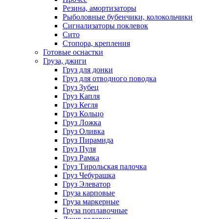
Резина, амортизаторы
Рыболовные бубенчики, колокольчики
Сигнализаторы поклевок
Сито
Стопора, крепления
Готовые оснастки
Груза, джиги
Груз для донки
Груз для отводного поводка
Груз Зубец
Груз Капля
Груз Кегля
Груз Кольцо
Груз Ложка
Груз Оливка
Груз Пирамида
Груз Пуля
Груз Рамка
Груз Тирольская палочка
Груз Чебурашка
Груз Элеватор
Груза карповые
Груза маркерные
Груза поплавочные