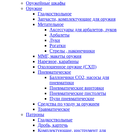
Оружейные шкафы
Оружие
Гладкоствольное
Запчасти, комплектующие для оружия
Метательное
Аксессуары для арбалетов, луков
Арбалеты
Луки
Рогатки
Стрелы , наконечники
ММГ, макеты оружия
Нарезное, карабины
Охолощенное оружие (СХП)
Пневматическое
Баллончики СО2, насосы для
пневматики
Пневматические винтовки
Пневматические пистолеты
Пули пневматические
Средства по уходу за оружием
Травматическое
Патроны
Гладкоствольные
Дробь, картечь
Комплектующие, инструмент для