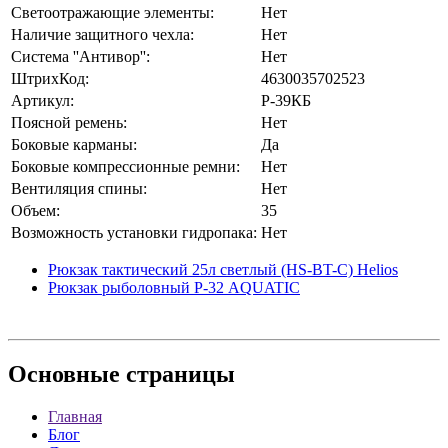
Светоотражающие элементы:
Нет
Наличие защитного чехла:
Нет
Система ''Антивор'':
Нет
ШтрихКод:
4630035702523
Артикул:
Р-39КБ
Поясной ремень:
Нет
Боковые карманы:
Да
Боковые компрессионные ремни:
Нет
Вентиляция спины:
Нет
Объем:
35
Возможность установки гидропака:
Нет
Рюкзак тактический 25л светлый (HS-BT-C) Helios
Рюкзак рыболовный Р-32 AQUATIC
Основные
страницы
Главная
Блог