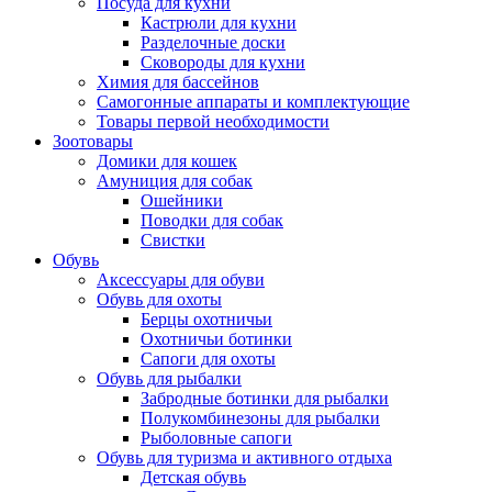
Посуда для кухни
Кастрюли для кухни
Разделочные доски
Сковороды для кухни
Химия для бассейнов
Самогонные аппараты и комплектующие
Товары первой необходимости
Зоотовары
Домики для кошек
Амуниция для собак
Ошейники
Поводки для собак
Свистки
Обувь
Аксессуары для обуви
Обувь для охоты
Берцы охотничьи
Охотничьи ботинки
Сапоги для охоты
Обувь для рыбалки
Забродные ботинки для рыбалки
Полукомбинезоны для рыбалки
Рыболовные сапоги
Обувь для туризма и активного отдыха
Детская обувь