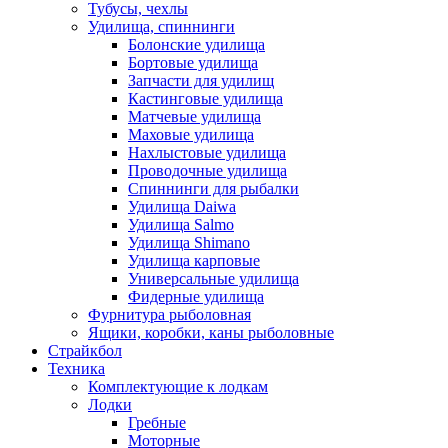
Тубусы, чехлы
Удилища, спиннинги
Болонские удилища
Бортовые удилища
Запчасти для удилищ
Кастинговые удилища
Матчевые удилища
Маховые удилища
Нахлыстовые удилища
Проводочные удилища
Спиннинги для рыбалки
Удилища Daiwa
Удилища Salmo
Удилища Shimano
Удилища карповые
Универсальные удилища
Фидерные удилища
Фурнитура рыболовная
Ящики, коробки, каны рыболовные
Страйкбол
Техника
Комплектующие к лодкам
Лодки
Гребные
Моторные