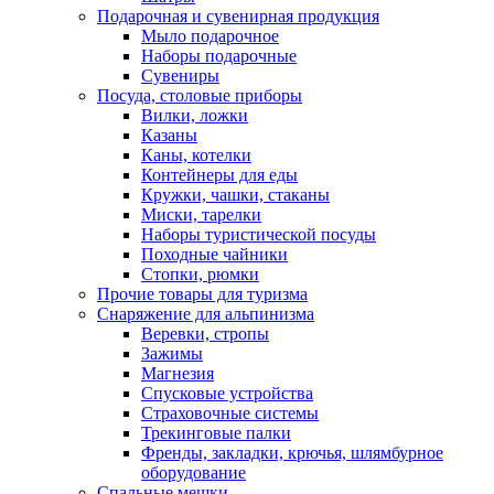
Подарочная и сувенирная продукция
Мыло подарочное
Наборы подарочные
Сувениры
Посуда, столовые приборы
Вилки, ложки
Казаны
Каны, котелки
Контейнеры для еды
Кружки, чашки, стаканы
Миски, тарелки
Наборы туристической посуды
Походные чайники
Стопки, рюмки
Прочие товары для туризма
Снаряжение для альпинизма
Веревки, стропы
Зажимы
Магнезия
Спусковые устройства
Страховочные системы
Трекинговые палки
Френды, закладки, крючья, шлямбурное
оборудование
Спальные мешки