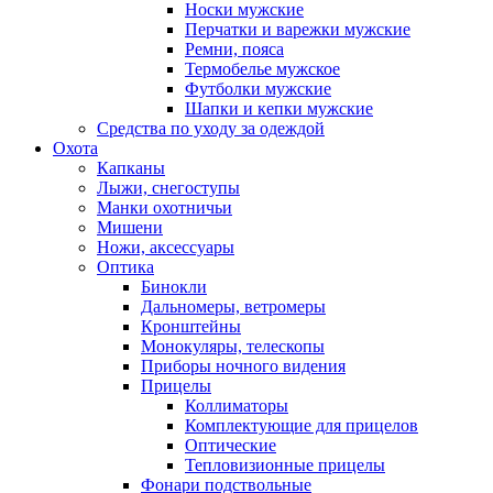
Носки мужские
Перчатки и варежки мужские
Ремни, пояса
Термобелье мужское
Футболки мужские
Шапки и кепки мужские
Средства по уходу за одеждой
Охота
Капканы
Лыжи, снегоступы
Манки охотничьи
Мишени
Ножи, аксессуары
Оптика
Бинокли
Дальномеры, ветромеры
Кронштейны
Монокуляры, телескопы
Приборы ночного видения
Прицелы
Коллиматоры
Комплектующие для прицелов
Оптические
Тепловизионные прицелы
Фонари подствольные