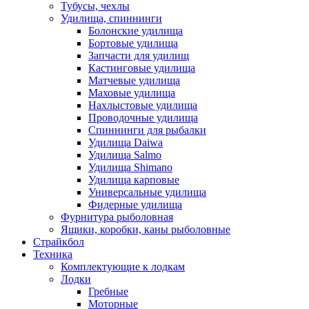
Тубусы, чехлы
Удилища, спиннинги
Болонские удилища
Бортовые удилища
Запчасти для удилищ
Кастинговые удилища
Матчевые удилища
Маховые удилища
Нахлыстовые удилища
Проводочные удилища
Спиннинги для рыбалки
Удилища Daiwa
Удилища Salmo
Удилища Shimano
Удилища карповые
Универсальные удилища
Фидерные удилища
Фурнитура рыболовная
Ящики, коробки, каны рыболовные
Страйкбол
Техника
Комплектующие к лодкам
Лодки
Гребные
Моторные