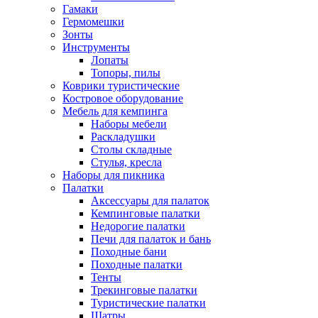
Гамаки
Гермомешки
Зонты
Инструменты
Лопаты
Топоры, пилы
Коврики туристические
Костровое оборудование
Мебель для кемпинга
Наборы мебели
Раскладушки
Столы складные
Стулья, кресла
Наборы для пикника
Палатки
Аксессуары для палаток
Кемпинговые палатки
Недорогие палатки
Печи для палаток и бань
Походные бани
Походные палатки
Тенты
Трекинговые палатки
Туристические палатки
Шатры