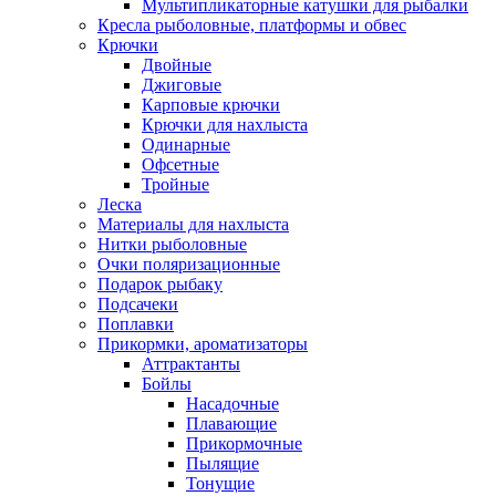
Мультипликаторные катушки для рыбалки
Кресла рыболовные, платформы и обвес
Крючки
Двойные
Джиговые
Карповые крючки
Крючки для нахлыста
Одинарные
Офсетные
Тройные
Леска
Материалы для нахлыста
Нитки рыболовные
Очки поляризационные
Подарок рыбаку
Подсачеки
Поплавки
Прикормки, ароматизаторы
Аттрактанты
Бойлы
Насадочные
Плавающие
Прикормочные
Пылящие
Тонущие