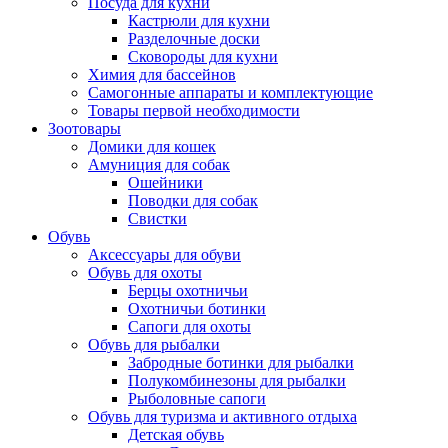
Посуда для кухни
Кастрюли для кухни
Разделочные доски
Сковороды для кухни
Химия для бассейнов
Самогонные аппараты и комплектующие
Товары первой необходимости
Зоотовары
Домики для кошек
Амуниция для собак
Ошейники
Поводки для собак
Свистки
Обувь
Аксессуары для обуви
Обувь для охоты
Берцы охотничьи
Охотничьи ботинки
Сапоги для охоты
Обувь для рыбалки
Забродные ботинки для рыбалки
Полукомбинезоны для рыбалки
Рыболовные сапоги
Обувь для туризма и активного отдыха
Детская обувь