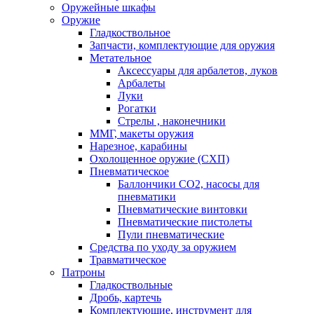
Оружейные шкафы
Оружие
Гладкоствольное
Запчасти, комплектующие для оружия
Метательное
Аксессуары для арбалетов, луков
Арбалеты
Луки
Рогатки
Стрелы , наконечники
ММГ, макеты оружия
Нарезное, карабины
Охолощенное оружие (СХП)
Пневматическое
Баллончики СО2, насосы для
пневматики
Пневматические винтовки
Пневматические пистолеты
Пули пневматические
Средства по уходу за оружием
Травматическое
Патроны
Гладкоствольные
Дробь, картечь
Комплектующие, инструмент для