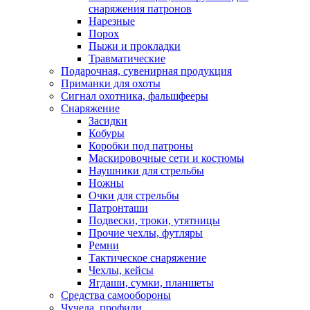
снаряжения патронов
Нарезные
Порох
Пыжи и прокладки
Травматические
Подарочная, сувенирная продукция
Приманки для охоты
Сигнал охотника, фальшфееры
Снаряжение
Засидки
Кобуры
Коробки под патроны
Маскировочные сети и костюмы
Наушники для стрельбы
Ножны
Очки для стрельбы
Патронташи
Подвески, троки, утятницы
Прочие чехлы, футляры
Ремни
Тактическое снаряжение
Чехлы, кейсы
Ягдаши, сумки, планшеты
Средства самообороны
Чучела, профили