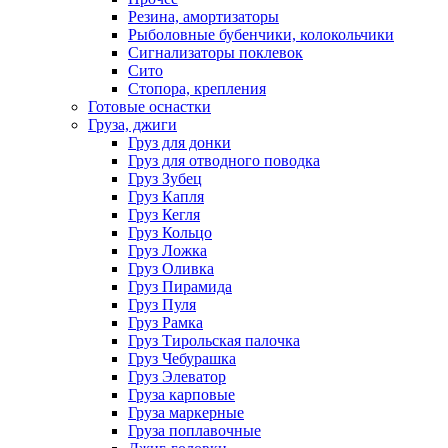
Резина, амортизаторы
Рыболовные бубенчики, колокольчики
Сигнализаторы поклевок
Сито
Стопора, крепления
Готовые оснастки
Груза, джиги
Груз для донки
Груз для отводного поводка
Груз Зубец
Груз Капля
Груз Кегля
Груз Кольцо
Груз Ложка
Груз Оливка
Груз Пирамида
Груз Пуля
Груз Рамка
Груз Тирольская палочка
Груз Чебурашка
Груз Элеватор
Груза карповые
Груза маркерные
Груза поплавочные