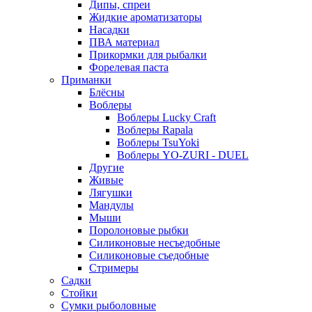
Дипы, спреи
Жидкие ароматизаторы
Насадки
ПВА материал
Прикормки для рыбалки
Форелевая паста
Приманки
Блёсны
Воблеры
Воблеры Lucky Craft
Воблеры Rapala
Воблеры TsuYoki
Воблеры YO-ZURI - DUEL
Другие
Живые
Лягушки
Мандулы
Мыши
Поролоновые рыбки
Силиконовые несъедобные
Силиконовые съедобные
Стримеры
Садки
Стойки
Сумки рыболовные