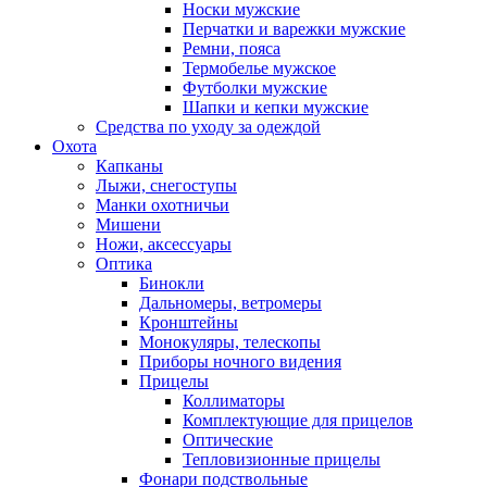
Носки мужские
Перчатки и варежки мужские
Ремни, пояса
Термобелье мужское
Футболки мужские
Шапки и кепки мужские
Средства по уходу за одеждой
Охота
Капканы
Лыжи, снегоступы
Манки охотничьи
Мишени
Ножи, аксессуары
Оптика
Бинокли
Дальномеры, ветромеры
Кронштейны
Монокуляры, телескопы
Приборы ночного видения
Прицелы
Коллиматоры
Комплектующие для прицелов
Оптические
Тепловизионные прицелы
Фонари подствольные