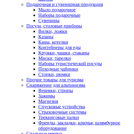
Подарочная и сувенирная продукция
Мыло подарочное
Наборы подарочные
Сувениры
Посуда, столовые приборы
Вилки, ложки
Казаны
Каны, котелки
Контейнеры для еды
Кружки, чашки, стаканы
Миски, тарелки
Наборы туристической посуды
Походные чайники
Стопки, рюмки
Прочие товары для туризма
Снаряжение для альпинизма
Веревки, стропы
Зажимы
Магнезия
Спусковые устройства
Страховочные системы
Трекинговые палки
Френды, закладки, крючья, шлямбурное
оборудование
Спальные мешки