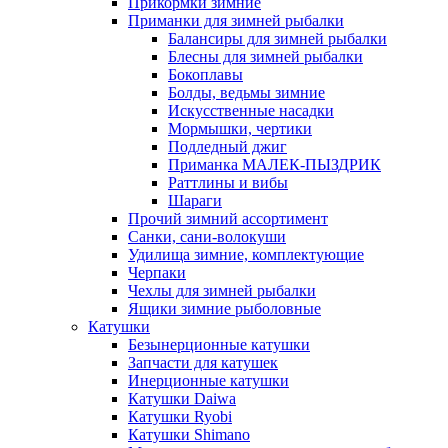
Прикормки зимние
Приманки для зимней рыбалки
Балансиры для зимней рыбалки
Блесны для зимней рыбалки
Бокоплавы
Болды, ведьмы зимние
Искусственные насадки
Мормышки, чертики
Подледный джиг
Приманка МАЛЕК-ПЫЗДРИК
Раттлины и вибы
Шараги
Прочий зимний ассортимент
Санки, сани-волокуши
Удилища зимние, комплектующие
Черпаки
Чехлы для зимней рыбалки
Ящики зимние рыболовные
Катушки
Безынерционные катушки
Запчасти для катушек
Инерционные катушки
Катушки Daiwa
Катушки Ryobi
Катушки Shimano