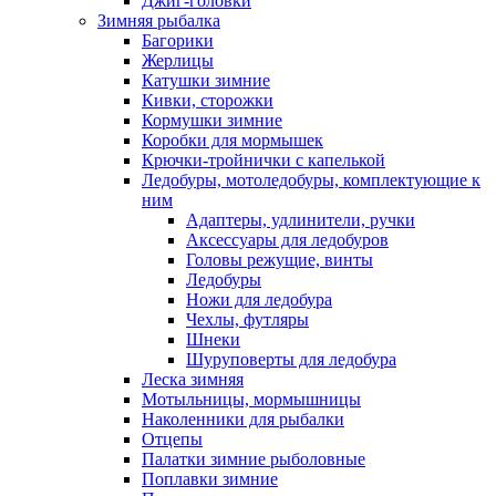
Джиг-головки
Зимняя рыбалка
Багорики
Жерлицы
Катушки зимние
Кивки, сторожки
Кормушки зимние
Коробки для мормышек
Крючки-тройнички с капелькой
Ледобуры, мотоледобуры, комплектующие к
ним
Адаптеры, удлинители, ручки
Аксессуары для ледобуров
Головы режущие, винты
Ледобуры
Ножи для ледобура
Чехлы, футляры
Шнеки
Шуруповерты для ледобура
Леска зимняя
Мотыльницы, мормышницы
Наколенники для рыбалки
Отцепы
Палатки зимние рыболовные
Поплавки зимние