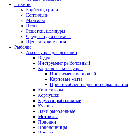
Пикник
Барбекю, грили
Коптильни
Мангалы
Печи
Решетки, шампуры
Средства для розжига
Щепа для копчения
Рыбалка
Аксессуары для рыбалки
Ведра
Инструмент рыболовный
Карповые аксессуары
Инструмент карповый
Карповые маты
Приспособления для прикармливания
Коннекторы
Кормушки
Кружки рыболовные
Куканы
Лаки рыболовные
Мотовила
Поводки
Поводочницы
Прочее