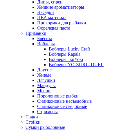
Дипы, спреи
Жидкие ароматизаторы
Насадки
ПВА материал
Прикормки для рыбалки
Форелевая паста
Приманки
Блёсны
Воблеры
Воблеры Lucky Craft
Воблеры Rapala
Воблеры TsuYoki
Воблеры YO-ZURI - DUEL
Другие
Живые
Лягушки
Мандулы
Мыши
Поролоновые рыбки
Силиконовые несъедобные
Силиконовые съедобные
Стримеры
Садки
Стойки
Сумки рыболовные