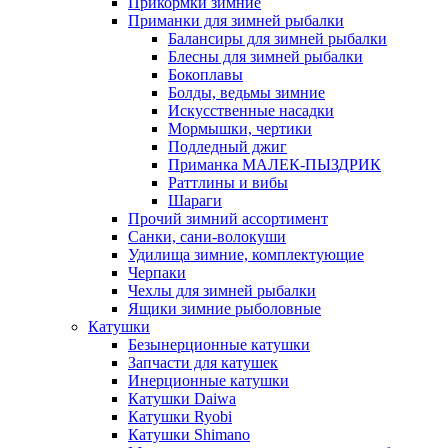
Прикормки зимние
Приманки для зимней рыбалки
Балансиры для зимней рыбалки
Блесны для зимней рыбалки
Бокоплавы
Болды, ведьмы зимние
Искусственные насадки
Мормышки, чертики
Подледный джиг
Приманка МАЛЕК-ПЫЗДРИК
Раттлины и вибы
Шараги
Прочий зимний ассортимент
Санки, сани-волокуши
Удилища зимние, комплектующие
Черпаки
Чехлы для зимней рыбалки
Ящики зимние рыболовные
Катушки
Безынерционные катушки
Запчасти для катушек
Инерционные катушки
Катушки Daiwa
Катушки Ryobi
Катушки Shimano