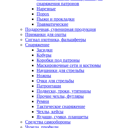
снаряжения патронов
Нарезные
Порох
Пыжи и прокладки
Травматические
Подарочная, сувенирная продукция
Приманки для охоты
Сигнал охотника, фальшфееры
Снаряжение
Засидки
Кобуры
Коробки под патроны
Маскировочные сети и костюмы
Наушники для стрельбы
Ножны
Очки для стрельбы
Патронташи
Подвески, троки, утятницы
Прочие чехлы, футляры
Ремни
Тактическое снаряжение
Чехлы, кейсы
Ягдаши, сумки, планшеты
Средства самообороны
Чучела, профили