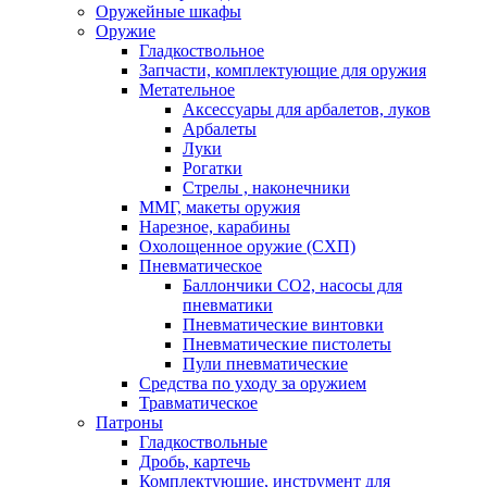
Оружейные шкафы
Оружие
Гладкоствольное
Запчасти, комплектующие для оружия
Метательное
Аксессуары для арбалетов, луков
Арбалеты
Луки
Рогатки
Стрелы , наконечники
ММГ, макеты оружия
Нарезное, карабины
Охолощенное оружие (СХП)
Пневматическое
Баллончики СО2, насосы для
пневматики
Пневматические винтовки
Пневматические пистолеты
Пули пневматические
Средства по уходу за оружием
Травматическое
Патроны
Гладкоствольные
Дробь, картечь
Комплектующие, инструмент для