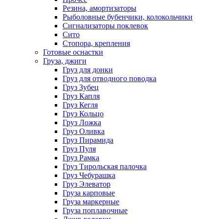
Резина, амортизаторы
Рыболовные бубенчики, колокольчики
Сигнализаторы поклевок
Сито
Стопора, крепления
Готовые оснастки
Груза, джиги
Груз для донки
Груз для отводного поводка
Груз Зубец
Груз Капля
Груз Кегля
Груз Кольцо
Груз Ложка
Груз Оливка
Груз Пирамида
Груз Пуля
Груз Рамка
Груз Тирольская палочка
Груз Чебурашка
Груз Элеватор
Груза карповые
Груза маркерные
Груза поплавочные