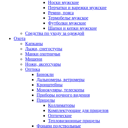
Носки мужские
Перчатки и варежки мужские
Ремни, пояса
Термобелье мужское
Футболки мужские
Шапки и кепки мужские
Средства по уходу за одеждой
Охота
Капканы
Лыжи, снегоступы
Манки охотничьи
Мишени
Ножи, аксессуары
Оптика
Бинокли
Дальномеры, ветромеры
Кронштейны
Монокуляры, телескопы
Приборы ночного видения
Прицелы
Коллиматоры
Комплектующие для прицелов
Оптические
Тепловизионные прицелы
Фонари подствольные