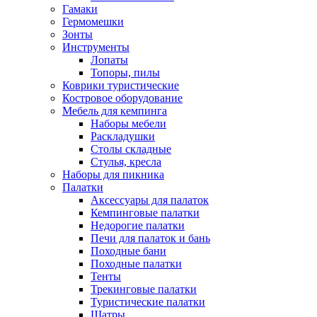
Гамаки
Гермомешки
Зонты
Инструменты
Лопаты
Топоры, пилы
Коврики туристические
Костровое оборудование
Мебель для кемпинга
Наборы мебели
Раскладушки
Столы складные
Стулья, кресла
Наборы для пикника
Палатки
Аксессуары для палаток
Кемпинговые палатки
Недорогие палатки
Печи для палаток и бань
Походные бани
Походные палатки
Тенты
Трекинговые палатки
Туристические палатки
Шатры