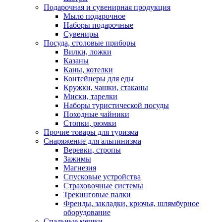
Подарочная и сувенирная продукция
Мыло подарочное
Наборы подарочные
Сувениры
Посуда, столовые приборы
Вилки, ложки
Казаны
Каны, котелки
Контейнеры для еды
Кружки, чашки, стаканы
Миски, тарелки
Наборы туристической посуды
Походные чайники
Стопки, рюмки
Прочие товары для туризма
Снаряжение для альпинизма
Веревки, стропы
Зажимы
Магнезия
Спусковые устройства
Страховочные системы
Трекинговые палки
Френды, закладки, крючья, шлямбурное
оборудование
Спальные мешки