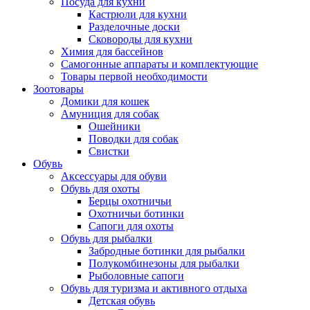
Посуда для кухни
Кастрюли для кухни
Разделочные доски
Сковороды для кухни
Химия для бассейнов
Самогонные аппараты и комплектующие
Товары первой необходимости
Зоотовары
Домики для кошек
Амуниция для собак
Ошейники
Поводки для собак
Свистки
Обувь
Аксессуары для обуви
Обувь для охоты
Берцы охотничьи
Охотничьи ботинки
Сапоги для охоты
Обувь для рыбалки
Забродные ботинки для рыбалки
Полукомбинезоны для рыбалки
Рыболовные сапоги
Обувь для туризма и активного отдыха
Детская обувь