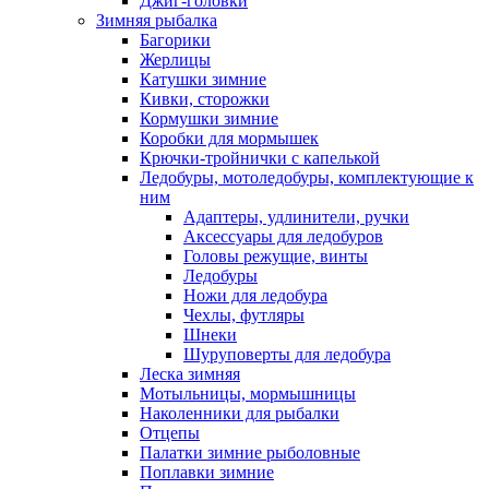
Джиг-головки
Зимняя рыбалка
Багорики
Жерлицы
Катушки зимние
Кивки, сторожки
Кормушки зимние
Коробки для мормышек
Крючки-тройнички с капелькой
Ледобуры, мотоледобуры, комплектующие к
ним
Адаптеры, удлинители, ручки
Аксессуары для ледобуров
Головы режущие, винты
Ледобуры
Ножи для ледобура
Чехлы, футляры
Шнеки
Шуруповерты для ледобура
Леска зимняя
Мотыльницы, мормышницы
Наколенники для рыбалки
Отцепы
Палатки зимние рыболовные
Поплавки зимние