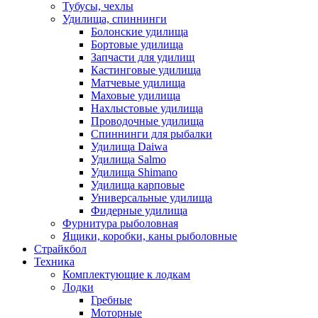
Тубусы, чехлы
Удилища, спиннинги
Болонские удилища
Бортовые удилища
Запчасти для удилищ
Кастинговые удилища
Матчевые удилища
Маховые удилища
Нахлыстовые удилища
Проводочные удилища
Спиннинги для рыбалки
Удилища Daiwa
Удилища Salmo
Удилища Shimano
Удилища карповые
Универсальные удилища
Фидерные удилища
Фурнитура рыболовная
Ящики, коробки, каны рыболовные
Страйкбол
Техника
Комплектующие к лодкам
Лодки
Гребные
Моторные