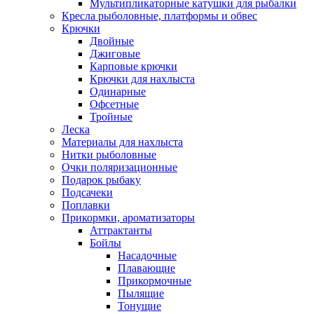
Мультипликаторные катушки для рыбалки
Кресла рыболовные, платформы и обвес
Крючки
Двойные
Джиговые
Карповые крючки
Крючки для нахлыста
Одинарные
Офсетные
Тройные
Леска
Материалы для нахлыста
Нитки рыболовные
Очки поляризационные
Подарок рыбаку
Подсачеки
Поплавки
Прикормки, ароматизаторы
Аттрактанты
Бойлы
Насадочные
Плавающие
Прикормочные
Пылящие
Тонущие