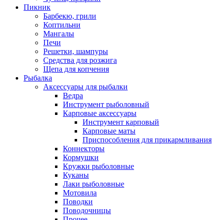
Пикник
Барбекю, грили
Коптильни
Мангалы
Печи
Решетки, шампуры
Средства для розжига
Щепа для копчения
Рыбалка
Аксессуары для рыбалки
Ведра
Инструмент рыболовный
Карповые аксессуары
Инструмент карповый
Карповые маты
Приспособления для прикармливания
Коннекторы
Кормушки
Кружки рыболовные
Куканы
Лаки рыболовные
Мотовила
Поводки
Поводочницы
Прочее