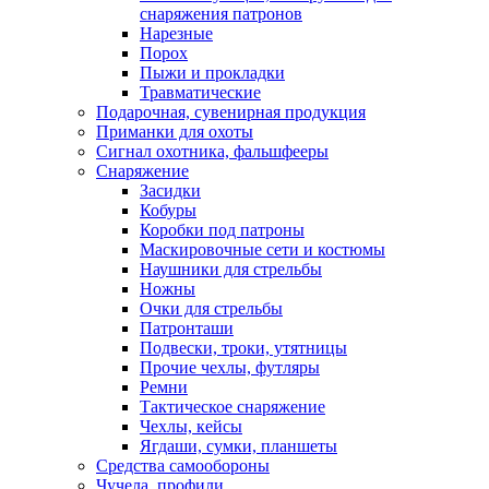
снаряжения патронов
Нарезные
Порох
Пыжи и прокладки
Травматические
Подарочная, сувенирная продукция
Приманки для охоты
Сигнал охотника, фальшфееры
Снаряжение
Засидки
Кобуры
Коробки под патроны
Маскировочные сети и костюмы
Наушники для стрельбы
Ножны
Очки для стрельбы
Патронташи
Подвески, троки, утятницы
Прочие чехлы, футляры
Ремни
Тактическое снаряжение
Чехлы, кейсы
Ягдаши, сумки, планшеты
Средства самообороны
Чучела, профили