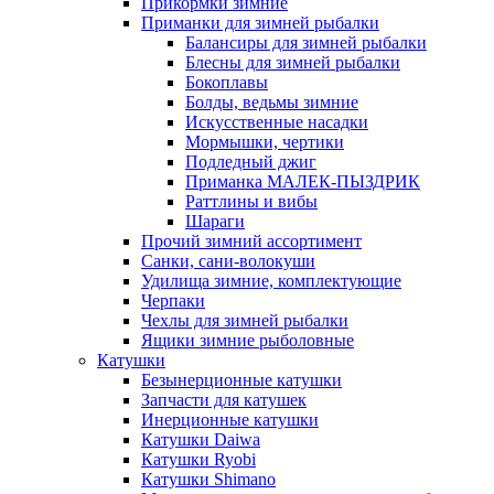
Прикормки зимние
Приманки для зимней рыбалки
Балансиры для зимней рыбалки
Блесны для зимней рыбалки
Бокоплавы
Болды, ведьмы зимние
Искусственные насадки
Мормышки, чертики
Подледный джиг
Приманка МАЛЕК-ПЫЗДРИК
Раттлины и вибы
Шараги
Прочий зимний ассортимент
Санки, сани-волокуши
Удилища зимние, комплектующие
Черпаки
Чехлы для зимней рыбалки
Ящики зимние рыболовные
Катушки
Безынерционные катушки
Запчасти для катушек
Инерционные катушки
Катушки Daiwa
Катушки Ryobi
Катушки Shimano