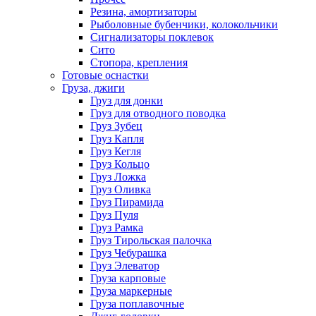
Резина, амортизаторы
Рыболовные бубенчики, колокольчики
Сигнализаторы поклевок
Сито
Стопора, крепления
Готовые оснастки
Груза, джиги
Груз для донки
Груз для отводного поводка
Груз Зубец
Груз Капля
Груз Кегля
Груз Кольцо
Груз Ложка
Груз Оливка
Груз Пирамида
Груз Пуля
Груз Рамка
Груз Тирольская палочка
Груз Чебурашка
Груз Элеватор
Груза карповые
Груза маркерные
Груза поплавочные