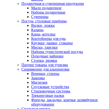
Подарочная и сувенирная продукция
Мыло подарочное
Наборы подарочные
Сувениры
Посуда, столовые приборы
Вилки, ложки
Казаны
Каны, котелки
Контейнеры для еды
Кружки, чашки, стаканы
Миски, тарелки
Наборы туристической посуды
Походные чайники
Стопки, рюмки
Прочие товары для туризма
Снаряжение для альпинизма
Веревки, стропы
Зажимы
Магнезия
Спусковые устройства
Страховочные системы
Трекинговые палки
Френды, закладки, крючья, шлямбурное
оборудование
Спальные мешки