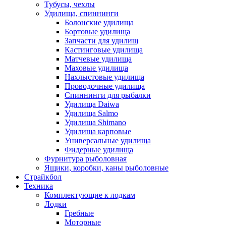
Тубусы, чехлы
Удилища, спиннинги
Болонские удилища
Бортовые удилища
Запчасти для удилищ
Кастинговые удилища
Матчевые удилища
Маховые удилища
Нахлыстовые удилища
Проводочные удилища
Спиннинги для рыбалки
Удилища Daiwa
Удилища Salmo
Удилища Shimano
Удилища карповые
Универсальные удилища
Фидерные удилища
Фурнитура рыболовная
Ящики, коробки, каны рыболовные
Страйкбол
Техника
Комплектующие к лодкам
Лодки
Гребные
Моторные