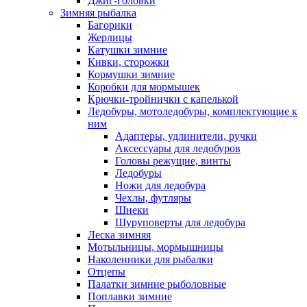
Джиг-головки
Зимняя рыбалка
Багорики
Жерлицы
Катушки зимние
Кивки, сторожки
Кормушки зимние
Коробки для мормышек
Крючки-тройнички с капелькой
Ледобуры, мотоледобуры, комплектующие к
ним
Адаптеры, удлинители, ручки
Аксессуары для ледобуров
Головы режущие, винты
Ледобуры
Ножи для ледобура
Чехлы, футляры
Шнеки
Шуруповерты для ледобура
Леска зимняя
Мотыльницы, мормышницы
Наколенники для рыбалки
Отцепы
Палатки зимние рыболовные
Поплавки зимние