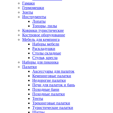
Гамаки
Гермомешки
Зонты
Инструменты
Лопаты
Топоры, пилы
Коврики туристические
Костровое оборудование
Мебель для кемпинга
Наборы мебели
Раскладушки
Столы складные
Стулья, кресла
Наборы для пикника
Палатки
Аксессуары для палаток
Кемпинговые палатки
Недорогие палатки
Печи для палаток и бань
Походные бани
Походные палатки
Тенты
Трекинговые палатки
Туристические палатки
Шатры