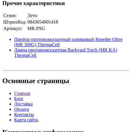
Прочие характеристики
Сезон:
Лето
ШтрихКод:
0843654001418
Артикул:
MR-PSG
Прибор противомоскитный оливковый Repeller Olive
(MR 300G) ThermaCell
Лампа противомоскитная Backyard Torch (MR KA)
ThermaCell
Основные
страницы
Главная
Блог
Доставка
Оплата
Контакты
Карта сайта