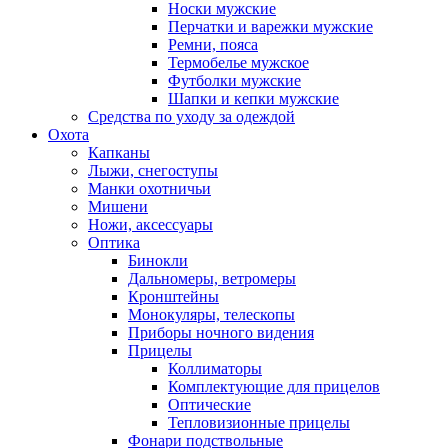
Носки мужские
Перчатки и варежки мужские
Ремни, пояса
Термобелье мужское
Футболки мужские
Шапки и кепки мужские
Средства по уходу за одеждой
Охота
Капканы
Лыжи, снегоступы
Манки охотничьи
Мишени
Ножи, аксессуары
Оптика
Бинокли
Дальномеры, ветромеры
Кронштейны
Монокуляры, телескопы
Приборы ночного видения
Прицелы
Коллиматоры
Комплектующие для прицелов
Оптические
Тепловизионные прицелы
Фонари подствольные