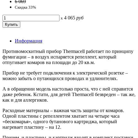
6 069
Скидка 33%
4 065
руб
x
Информация
Противомоскитный прибор Thermacell работает по принципу
фумигации – в воздух испаряется репеллент, который
отпугивает комаров на площади до 20 кв.м.
Прибор не требует подключения к электрической розетке –
можно забыть о путающихся проводах и удлинителях.
А в обращении модель настолько проста, что с ней справится
даже ребенок. Кстати, для детей Thermacell безвреден – так же,
как и для аллергиков.
Расходные материалы – важная часть защиты от комаров.
Одной пластины с репеллентом хватает на четыре часа
«бескомарья», одного бутанового картриджа, который
нагревает пластину – на 12.
Причем, и пластины, и картридж входят в комплект поставки.