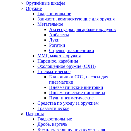
Оружейные шкафы
Оружие
Гладкоствольное
Запчасти, комплектующие для оружия
Метательное
Аксессуары для арбалетов, луков
Арбалеты
Луки
Рогатки
Стрелы , наконечники
ММГ, макеты оружия
Нарезное, карабины
Охолощенное оружие (СХП)
Пневматическое
Баллончики СО2, насосы для
пневматики
Пневматические винтовки
Пневматические пистолеты
Пули пневматические
Средства по уходу за оружием
Травматическое
Патроны
Гладкоствольные
Дробь, картечь
Комплектующие, инструмент для