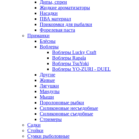
Дипы, спреи
Жидкие ароматизаторы
Насадки
ПВА материал
Прикормки для рыбалки
Форелевая паста
Приманки
Блёсны
Воблеры
Воблеры Lucky Craft
Воблеры Rapala
Воблеры TsuYoki
Воблеры YO-ZURI - DUEL
Другие
Живые
Лягушки
Мандулы
Мыши
Поролоновые рыбки
Силиконовые несъедобные
Силиконовые съедобные
Стримеры
Садки
Стойки
Сумки рыболовные