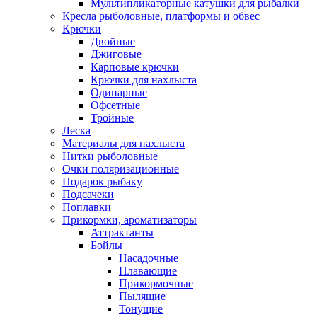
Мультипликаторные катушки для рыбалки
Кресла рыболовные, платформы и обвес
Крючки
Двойные
Джиговые
Карповые крючки
Крючки для нахлыста
Одинарные
Офсетные
Тройные
Леска
Материалы для нахлыста
Нитки рыболовные
Очки поляризационные
Подарок рыбаку
Подсачеки
Поплавки
Прикормки, ароматизаторы
Аттрактанты
Бойлы
Насадочные
Плавающие
Прикормочные
Пылящие
Тонущие