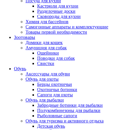
Посуда для кухни
Кастрюли для кухни
Разделочные доски
Сковороды для кухни
Химия для бассейнов
Самогонные аппараты и комплектующие
Товары первой необходимости
Зоотовары
Домики для кошек
Амуниция для собак
Ошейники
Поводки для собак
Свистки
Обувь
Аксессуары для обуви
Обувь для охоты
Берцы охотничьи
Охотничьи ботинки
Сапоги для охоты
Обувь для рыбалки
Забродные ботинки для рыбалки
Полукомбинезоны для рыбалки
Рыболовные сапоги
Обувь для туризма и активного отдыха
Детская обувь