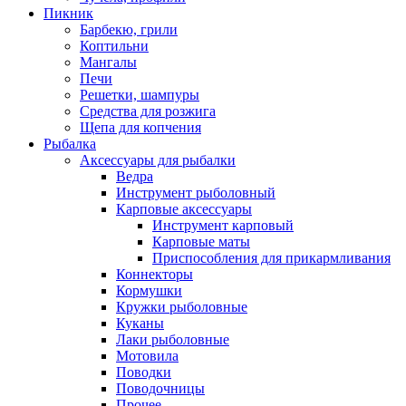
Пикник
Барбекю, грили
Коптильни
Мангалы
Печи
Решетки, шампуры
Средства для розжига
Щепа для копчения
Рыбалка
Аксессуары для рыбалки
Ведра
Инструмент рыболовный
Карповые аксессуары
Инструмент карповый
Карповые маты
Приспособления для прикармливания
Коннекторы
Кормушки
Кружки рыболовные
Куканы
Лаки рыболовные
Мотовила
Поводки
Поводочницы
Прочее