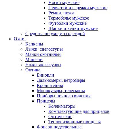
Носки мужские
Перчатки и варежки мужские
Ремни, пояса
Термобелье мужское
Футболки мужские
Шапки и кепки мужские
Средства по уходу за одеждой
Охота
Капканы
Лыжи, снегоступы
Манки охотничьи
Мишени
Ножи, аксессуары
Оптика
Бинокли
Дальномеры, ветромеры
Кронштейны
Монокуляры, телескопы
Приборы ночного видения
Прицелы
Коллиматоры
Комплектующие для прицелов
Оптические
Тепловизионные прицелы
Фонари подствольные