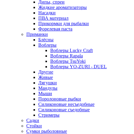
Дипы, спреи
Жидкие ароматизаторы
Насадки
ПВА материал
Прикормки для рыбалки
Форелевая паста
Приманки
Блёсны
Воблеры
Воблеры Lucky Craft
Воблеры Rapala
Воблеры TsuYoki
Воблеры YO-ZURI - DUEL
Другие
Живые
Лягушки
Мандулы
Мыши
Поролоновые рыбки
Силиконовые несъедобные
Силиконовые съедобные
Стримеры
Садки
Стойки
Сумки рыболовные