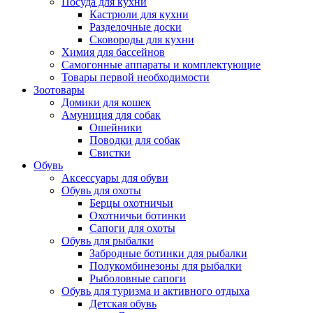
Посуда для кухни
Кастрюли для кухни
Разделочные доски
Сковороды для кухни
Химия для бассейнов
Самогонные аппараты и комплектующие
Товары первой необходимости
Зоотовары
Домики для кошек
Амуниция для собак
Ошейники
Поводки для собак
Свистки
Обувь
Аксессуары для обуви
Обувь для охоты
Берцы охотничьи
Охотничьи ботинки
Сапоги для охоты
Обувь для рыбалки
Забродные ботинки для рыбалки
Полукомбинезоны для рыбалки
Рыболовные сапоги
Обувь для туризма и активного отдыха
Детская обувь