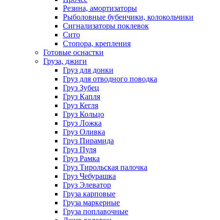
Резина, амортизаторы
Рыболовные бубенчики, колокольчики
Сигнализаторы поклевок
Сито
Стопора, крепления
Готовые оснастки
Груза, джиги
Груз для донки
Груз для отводного поводка
Груз Зубец
Груз Капля
Груз Кегля
Груз Кольцо
Груз Ложка
Груз Оливка
Груз Пирамида
Груз Пуля
Груз Рамка
Груз Тирольская палочка
Груз Чебурашка
Груз Элеватор
Груза карповые
Груза маркерные
Груза поплавочные