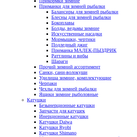
Прикормки зимние
Приманки для зимней рыбалки
Балансиры для зимней рыбалки
Блесны для зимней рыбалки
Бокоплавы
Болды, ведьмы зимние
Искусственные насадки
Мормышки, чертики
Подледный джиг
Приманка МАЛЕК-ПЫЗДРИК
Раттлины и вибы
Шараги
Прочий зимний ассортимент
Санки, сани-волокуши
Удилища зимние, комплектующие
Черпаки
Чехлы для зимней рыбалки
Ящики зимние рыболовные
Катушки
Безынерционные катушки
Запчасти для катушек
Инерционные катушки
Катушки Daiwa
Катушки Ryobi
Катушки Shimano