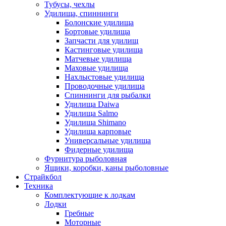
Тубусы, чехлы
Удилища, спиннинги
Болонские удилища
Бортовые удилища
Запчасти для удилищ
Кастинговые удилища
Матчевые удилища
Маховые удилища
Нахлыстовые удилища
Проводочные удилища
Спиннинги для рыбалки
Удилища Daiwa
Удилища Salmo
Удилища Shimano
Удилища карповые
Универсальные удилища
Фидерные удилища
Фурнитура рыболовная
Ящики, коробки, каны рыболовные
Страйкбол
Техника
Комплектующие к лодкам
Лодки
Гребные
Моторные