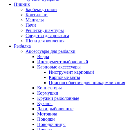
Пикник
Барбекю, грили
Коптильни
Мангалы
Печи
Решетки, шампуры
Средства для розжига
Щепа для копчения
Рыбалка
Аксессуары для рыбалки
Ведра
Инструмент рыболовный
Карповые аксессуары
Инструмент карповый
Карповые маты
Приспособления для прикармливания
Коннекторы
Кормушки
Кружки рыболовные
Куканы
Лаки рыболовные
Мотовила
Поводки
Поводочницы
Прочее