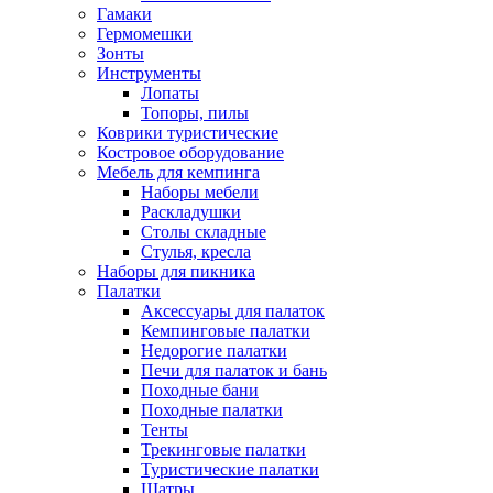
Гамаки
Гермомешки
Зонты
Инструменты
Лопаты
Топоры, пилы
Коврики туристические
Костровое оборудование
Мебель для кемпинга
Наборы мебели
Раскладушки
Столы складные
Стулья, кресла
Наборы для пикника
Палатки
Аксессуары для палаток
Кемпинговые палатки
Недорогие палатки
Печи для палаток и бань
Походные бани
Походные палатки
Тенты
Трекинговые палатки
Туристические палатки
Шатры