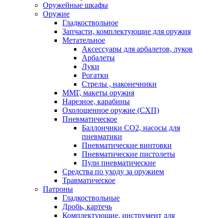
Оружейные шкафы
Оружие
Гладкоствольное
Запчасти, комплектующие для оружия
Метательное
Аксессуары для арбалетов, луков
Арбалеты
Луки
Рогатки
Стрелы , наконечники
ММГ, макеты оружия
Нарезное, карабины
Охолощенное оружие (СХП)
Пневматическое
Баллончики СО2, насосы для
пневматики
Пневматические винтовки
Пневматические пистолеты
Пули пневматические
Средства по уходу за оружием
Травматическое
Патроны
Гладкоствольные
Дробь, картечь
Комплектующие, инструмент для