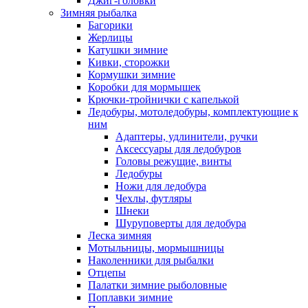
Джиг-головки
Зимняя рыбалка
Багорики
Жерлицы
Катушки зимние
Кивки, сторожки
Кормушки зимние
Коробки для мормышек
Крючки-тройнички с капелькой
Ледобуры, мотоледобуры, комплектующие к
ним
Адаптеры, удлинители, ручки
Аксессуары для ледобуров
Головы режущие, винты
Ледобуры
Ножи для ледобура
Чехлы, футляры
Шнеки
Шуруповерты для ледобура
Леска зимняя
Мотыльницы, мормышницы
Наколенники для рыбалки
Отцепы
Палатки зимние рыболовные
Поплавки зимние