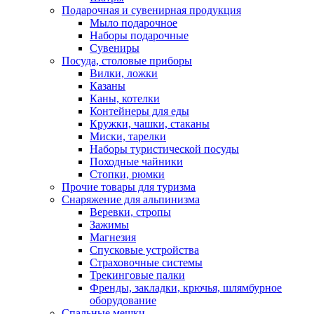
Подарочная и сувенирная продукция
Мыло подарочное
Наборы подарочные
Сувениры
Посуда, столовые приборы
Вилки, ложки
Казаны
Каны, котелки
Контейнеры для еды
Кружки, чашки, стаканы
Миски, тарелки
Наборы туристической посуды
Походные чайники
Стопки, рюмки
Прочие товары для туризма
Снаряжение для альпинизма
Веревки, стропы
Зажимы
Магнезия
Спусковые устройства
Страховочные системы
Трекинговые палки
Френды, закладки, крючья, шлямбурное
оборудование
Спальные мешки