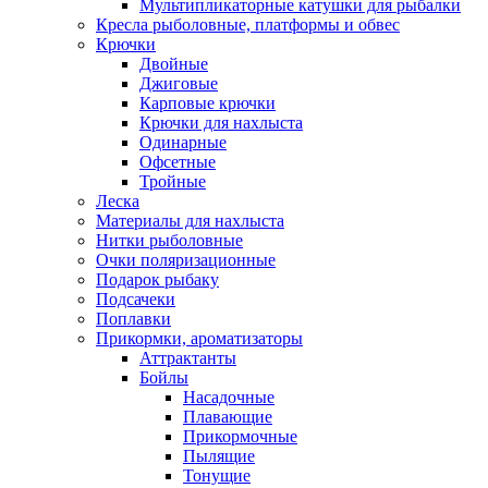
Мультипликаторные катушки для рыбалки
Кресла рыболовные, платформы и обвес
Крючки
Двойные
Джиговые
Карповые крючки
Крючки для нахлыста
Одинарные
Офсетные
Тройные
Леска
Материалы для нахлыста
Нитки рыболовные
Очки поляризационные
Подарок рыбаку
Подсачеки
Поплавки
Прикормки, ароматизаторы
Аттрактанты
Бойлы
Насадочные
Плавающие
Прикормочные
Пылящие
Тонущие