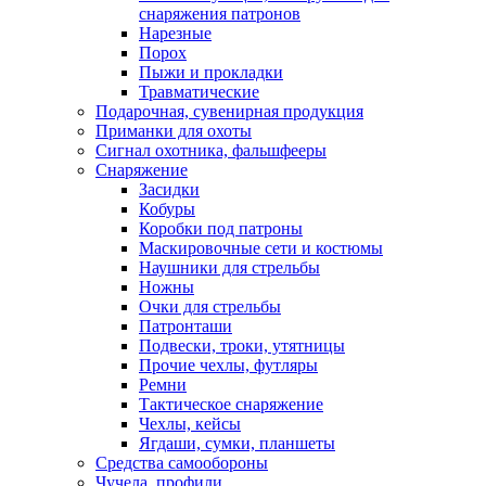
снаряжения патронов
Нарезные
Порох
Пыжи и прокладки
Травматические
Подарочная, сувенирная продукция
Приманки для охоты
Сигнал охотника, фальшфееры
Снаряжение
Засидки
Кобуры
Коробки под патроны
Маскировочные сети и костюмы
Наушники для стрельбы
Ножны
Очки для стрельбы
Патронташи
Подвески, троки, утятницы
Прочие чехлы, футляры
Ремни
Тактическое снаряжение
Чехлы, кейсы
Ягдаши, сумки, планшеты
Средства самообороны
Чучела, профили