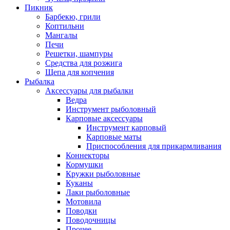
Пикник
Барбекю, грили
Коптильни
Мангалы
Печи
Решетки, шампуры
Средства для розжига
Щепа для копчения
Рыбалка
Аксессуары для рыбалки
Ведра
Инструмент рыболовный
Карповые аксессуары
Инструмент карповый
Карповые маты
Приспособления для прикармливания
Коннекторы
Кормушки
Кружки рыболовные
Куканы
Лаки рыболовные
Мотовила
Поводки
Поводочницы
Прочее