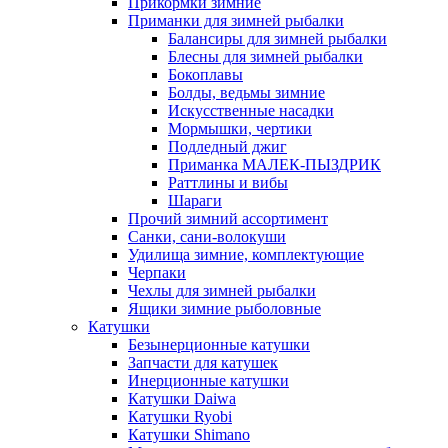
Прикормки зимние
Приманки для зимней рыбалки
Балансиры для зимней рыбалки
Блесны для зимней рыбалки
Бокоплавы
Болды, ведьмы зимние
Искусственные насадки
Мормышки, чертики
Подледный джиг
Приманка МАЛЕК-ПЫЗДРИК
Раттлины и вибы
Шараги
Прочий зимний ассортимент
Санки, сани-волокуши
Удилища зимние, комплектующие
Черпаки
Чехлы для зимней рыбалки
Ящики зимние рыболовные
Катушки
Безынерционные катушки
Запчасти для катушек
Инерционные катушки
Катушки Daiwa
Катушки Ryobi
Катушки Shimano