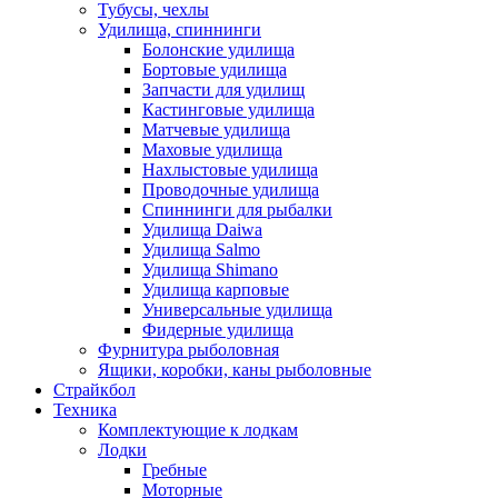
Тубусы, чехлы
Удилища, спиннинги
Болонские удилища
Бортовые удилища
Запчасти для удилищ
Кастинговые удилища
Матчевые удилища
Маховые удилища
Нахлыстовые удилища
Проводочные удилища
Спиннинги для рыбалки
Удилища Daiwa
Удилища Salmo
Удилища Shimano
Удилища карповые
Универсальные удилища
Фидерные удилища
Фурнитура рыболовная
Ящики, коробки, каны рыболовные
Страйкбол
Техника
Комплектующие к лодкам
Лодки
Гребные
Моторные