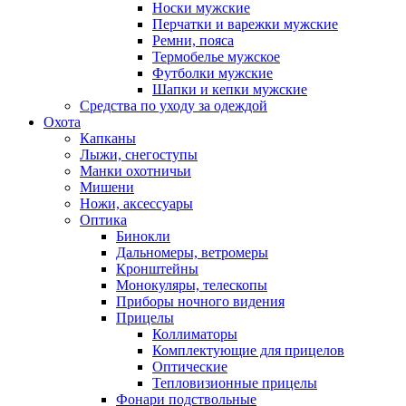
Носки мужские
Перчатки и варежки мужские
Ремни, пояса
Термобелье мужское
Футболки мужские
Шапки и кепки мужские
Средства по уходу за одеждой
Охота
Капканы
Лыжи, снегоступы
Манки охотничьи
Мишени
Ножи, аксессуары
Оптика
Бинокли
Дальномеры, ветромеры
Кронштейны
Монокуляры, телескопы
Приборы ночного видения
Прицелы
Коллиматоры
Комплектующие для прицелов
Оптические
Тепловизионные прицелы
Фонари подствольные