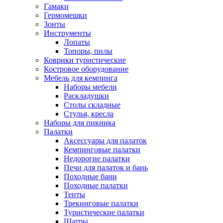
Гамаки
Гермомешки
Зонты
Инструменты
Лопаты
Топоры, пилы
Коврики туристические
Костровое оборудование
Мебель для кемпинга
Наборы мебели
Раскладушки
Столы складные
Стулья, кресла
Наборы для пикника
Палатки
Аксессуары для палаток
Кемпинговые палатки
Недорогие палатки
Печи для палаток и бань
Походные бани
Походные палатки
Тенты
Трекинговые палатки
Туристические палатки
Шатры