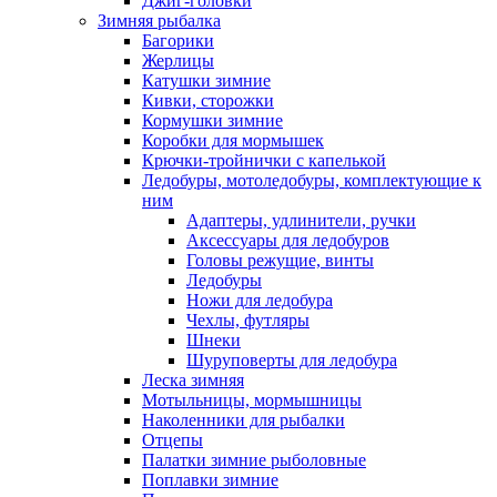
Джиг-головки
Зимняя рыбалка
Багорики
Жерлицы
Катушки зимние
Кивки, сторожки
Кормушки зимние
Коробки для мормышек
Крючки-тройнички с капелькой
Ледобуры, мотоледобуры, комплектующие к
ним
Адаптеры, удлинители, ручки
Аксессуары для ледобуров
Головы режущие, винты
Ледобуры
Ножи для ледобура
Чехлы, футляры
Шнеки
Шуруповерты для ледобура
Леска зимняя
Мотыльницы, мормышницы
Наколенники для рыбалки
Отцепы
Палатки зимние рыболовные
Поплавки зимние