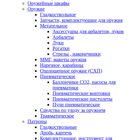
Оружейные шкафы
Оружие
Гладкоствольное
Запчасти, комплектующие для оружия
Метательное
Аксессуары для арбалетов, луков
Арбалеты
Луки
Рогатки
Стрелы , наконечники
ММГ, макеты оружия
Нарезное, карабины
Охолощенное оружие (СХП)
Пневматическое
Баллончики СО2, насосы для
пневматики
Пневматические винтовки
Пневматические пистолеты
Пули пневматические
Средства по уходу за оружием
Травматическое
Патроны
Гладкоствольные
Дробь, картечь
Комплектующие, инструмент для