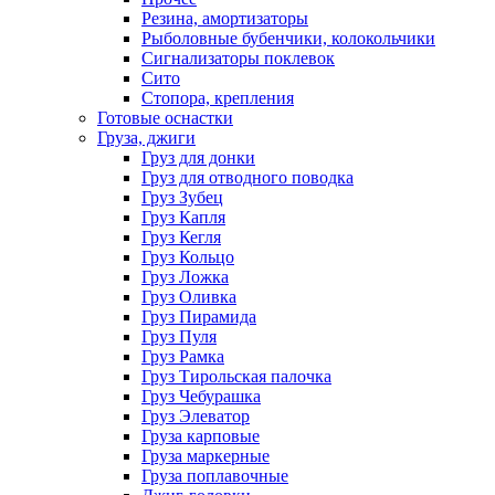
Резина, амортизаторы
Рыболовные бубенчики, колокольчики
Сигнализаторы поклевок
Сито
Стопора, крепления
Готовые оснастки
Груза, джиги
Груз для донки
Груз для отводного поводка
Груз Зубец
Груз Капля
Груз Кегля
Груз Кольцо
Груз Ложка
Груз Оливка
Груз Пирамида
Груз Пуля
Груз Рамка
Груз Тирольская палочка
Груз Чебурашка
Груз Элеватор
Груза карповые
Груза маркерные
Груза поплавочные