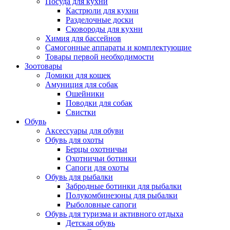
Посуда для кухни
Кастрюли для кухни
Разделочные доски
Сковороды для кухни
Химия для бассейнов
Самогонные аппараты и комплектующие
Товары первой необходимости
Зоотовары
Домики для кошек
Амуниция для собак
Ошейники
Поводки для собак
Свистки
Обувь
Аксессуары для обуви
Обувь для охоты
Берцы охотничьи
Охотничьи ботинки
Сапоги для охоты
Обувь для рыбалки
Забродные ботинки для рыбалки
Полукомбинезоны для рыбалки
Рыболовные сапоги
Обувь для туризма и активного отдыха
Детская обувь