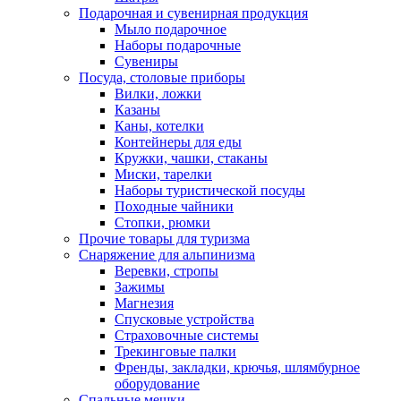
Подарочная и сувенирная продукция
Мыло подарочное
Наборы подарочные
Сувениры
Посуда, столовые приборы
Вилки, ложки
Казаны
Каны, котелки
Контейнеры для еды
Кружки, чашки, стаканы
Миски, тарелки
Наборы туристической посуды
Походные чайники
Стопки, рюмки
Прочие товары для туризма
Снаряжение для альпинизма
Веревки, стропы
Зажимы
Магнезия
Спусковые устройства
Страховочные системы
Трекинговые палки
Френды, закладки, крючья, шлямбурное
оборудование
Спальные мешки