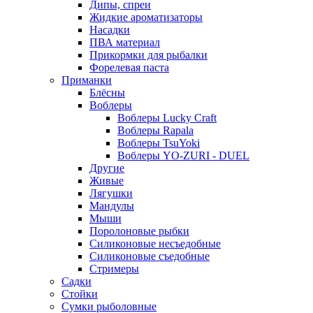
Дипы, спреи
Жидкие ароматизаторы
Насадки
ПВА материал
Прикормки для рыбалки
Форелевая паста
Приманки
Блёсны
Воблеры
Воблеры Lucky Craft
Воблеры Rapala
Воблеры TsuYoki
Воблеры YO-ZURI - DUEL
Другие
Живые
Лягушки
Мандулы
Мыши
Поролоновые рыбки
Силиконовые несъедобные
Силиконовые съедобные
Стримеры
Садки
Стойки
Сумки рыболовные