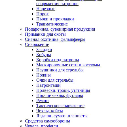
снаряжения патронов
Нарезные
Порох
Пыжи и прокладки
Травматические
Подарочная, сувенирная продукция
Приманки для охоты
Сигнал охотника, фальшфееры
Снаряжение
Засидки
Кобуры
Коробки под патроны
Маскировочные сети и костюмы
Наушники для стрельбы
Ножны
Очки для стрельбы
Патронташи
Подвески, троки, утятницы
Прочие чехлы, футляры
Ремни
Тактическое снаряжение
Чехлы, кейсы
Ягдаши, сумки, планшеты
Средства самообороны
Чучела, профили