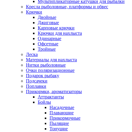
Мультипликаторные катушки для рыбалки
Кресла рыболовные, платформы и обвес
Крючки
Двойные
Джиговые
Карповые крючки
Крючки для нахлыста
Одинарные
Офсетные
Тройные
Леска
Материалы для нахлыста
Нитки рыболовные
Очки поляризационные
Подарок рыбаку
Подсачеки
Поплавки
Прикормки, ароматизаторы
Аттрактанты
Бойлы
Насадочные
Плавающие
Прикормочные
Пылящие
Тонущие