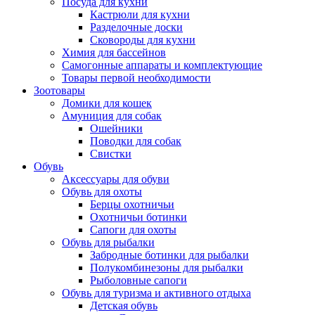
Посуда для кухни
Кастрюли для кухни
Разделочные доски
Сковороды для кухни
Химия для бассейнов
Самогонные аппараты и комплектующие
Товары первой необходимости
Зоотовары
Домики для кошек
Амуниция для собак
Ошейники
Поводки для собак
Свистки
Обувь
Аксессуары для обуви
Обувь для охоты
Берцы охотничьи
Охотничьи ботинки
Сапоги для охоты
Обувь для рыбалки
Забродные ботинки для рыбалки
Полукомбинезоны для рыбалки
Рыболовные сапоги
Обувь для туризма и активного отдыха
Детская обувь