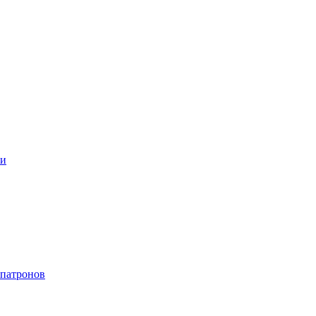
ки
 патронов