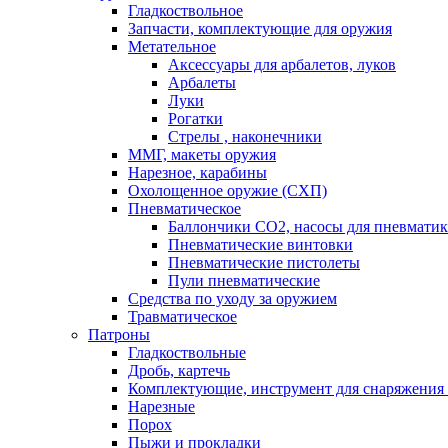
Гладкоствольное
Запчасти, комплектующие для оружия
Метательное
Аксессуары для арбалетов, луков
Арбалеты
Луки
Рогатки
Стрелы , наконечники
ММГ, макеты оружия
Нарезное, карабины
Охолощенное оружие (СХП)
Пневматическое
Баллончики СО2, насосы для пневмати
Пневматические винтовки
Пневматические пистолеты
Пули пневматические
Средства по уходу за оружием
Травматическое
Патроны
Гладкоствольные
Дробь, картечь
Комплектующие, инструмент для снаряжения
Нарезные
Порох
Пыжи и прокладки