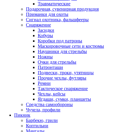
Травматические
Подарочная, сувенирная продукция
Приманки для охоты
Сигнал охотника, фальшфееры
Снаряжение
Засидки
Кобуры
Коробки под патроны
Маскировочные сети и костюмы
Наушники для стрельбы
Ножны
Очки для стрельбы
Патронташи
Подвески, троки, утятницы
Прочие чехлы, футляры
Ремни
Тактическое снаряжение
Чехлы, кейсы
Ягдаши, сумки, планшеты
Средства самообороны
Чучела, профили
Пикник
Барбекю, грили
Коптильни
Мангалы