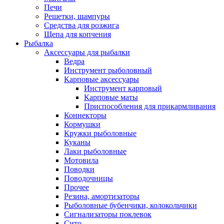
Печи
Решетки, шампуры
Средства для розжига
Щепа для копчения
Рыбалка
Аксессуары для рыбалки
Ведра
Инструмент рыболовный
Карповые аксессуары
Инструмент карповый
Карповые маты
Приспособления для прикармливания
Коннекторы
Кормушки
Кружки рыболовные
Куканы
Лаки рыболовные
Мотовила
Поводки
Поводочницы
Прочее
Резина, амортизаторы
Рыболовные бубенчики, колокольчики
Сигнализаторы поклевок
Сито