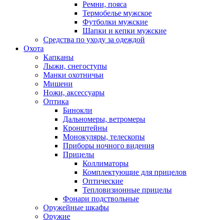
Ремни, пояса
Термобелье мужское
Футболки мужские
Шапки и кепки мужские
Средства по уходу за одеждой
Охота
Капканы
Лыжи, снегоступы
Манки охотничьи
Мишени
Ножи, аксессуары
Оптика
Бинокли
Дальномеры, ветромеры
Кронштейны
Монокуляры, телескопы
Приборы ночного видения
Прицелы
Коллиматоры
Комплектующие для прицелов
Оптические
Тепловизионные прицелы
Фонари подствольные
Оружейные шкафы
Оружие