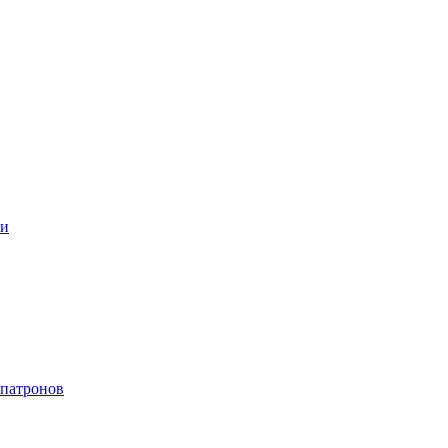
ки
 патронов