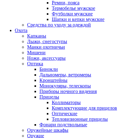
Ремни, пояса
Термобелье мужское
Футболки мужские
Шапки и кепки мужские
Средства по уходу за одеждой
Охота
Капканы
Лыжи, снегоступы
Манки охотничьи
Мишени
Ножи, аксессуары
Оптика
Бинокли
Дальномеры, ветромеры
Кронштейны
Монокуляры, телескопы
Приборы ночного видения
Прицелы
Коллиматоры
Комплектующие для прицелов
Оптические
Тепловизионные прицелы
Фонари подствольные
Оружейные шкафы
Оружие