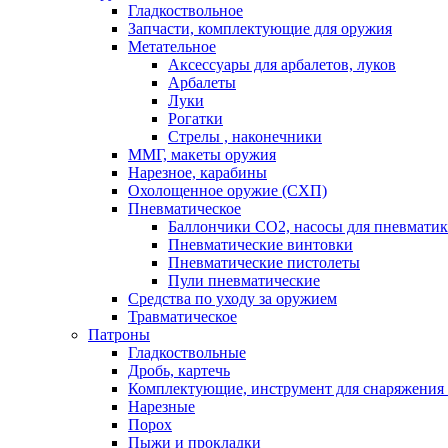
Гладкоствольное
Запчасти, комплектующие для оружия
Метательное
Аксессуары для арбалетов, луков
Арбалеты
Луки
Рогатки
Стрелы , наконечники
ММГ, макеты оружия
Нарезное, карабины
Охолощенное оружие (СХП)
Пневматическое
Баллончики СО2, насосы для пневмати
Пневматические винтовки
Пневматические пистолеты
Пули пневматические
Средства по уходу за оружием
Травматическое
Патроны
Гладкоствольные
Дробь, картечь
Комплектующие, инструмент для снаряжения
Нарезные
Порох
Пыжи и прокладки