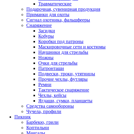
Травматические
Подарочная, сувенирная продукция
Приманки для охоты
Сигнал охотника, фальшфееры
Снаряжение
Засидки
Кобуры
Коробки под патроны
Маскировочные сети и костюмы
Наушники для стрельбы
Ножны
Очки для стрельбы
Патронташи
Подвески, троки, утятницы
Прочие чехлы, футляры
Ремни
Тактическое снаряжение
Чехлы, кейсы
Ягдаши, сумки, планшеты
Средства самообороны
Чучела, профили
Пикник
Барбекю, грили
Коптильни
Мангалы