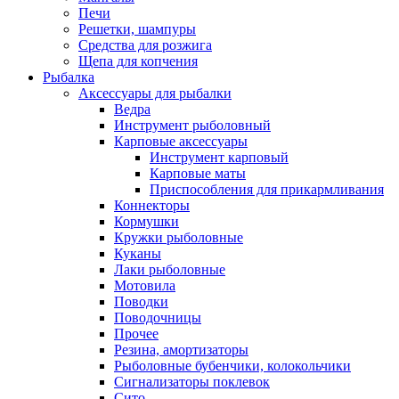
Печи
Решетки, шампуры
Средства для розжига
Щепа для копчения
Рыбалка
Аксессуары для рыбалки
Ведра
Инструмент рыболовный
Карповые аксессуары
Инструмент карповый
Карповые маты
Приспособления для прикармливания
Коннекторы
Кормушки
Кружки рыболовные
Куканы
Лаки рыболовные
Мотовила
Поводки
Поводочницы
Прочее
Резина, амортизаторы
Рыболовные бубенчики, колокольчики
Сигнализаторы поклевок
Сито