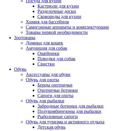
Посуда для кухни
Кастрюли для кухни
Разделочные доски
Сковороды для кухни
Химия для бассейнов
Самогонные аппараты и комплектующие
Товары первой необходимости
Зоотовары
Домики для кошек
Амуниция для собак
Ошейники
Поводки для собак
Свистки
Обувь
Аксессуары для обуви
Обувь для охоты
Берцы охотничьи
Охотничьи ботинки
Сапоги для охоты
Обувь для рыбалки
Забродные ботинки для рыбалки
Полукомбинезоны для рыбалки
Рыболовные сапоги
Обувь для туризма и активного отдыха
Детская обувь