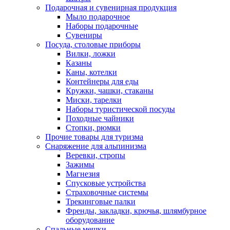
Подарочная и сувенирная продукция
Мыло подарочное
Наборы подарочные
Сувениры
Посуда, столовые приборы
Вилки, ложки
Казаны
Каны, котелки
Контейнеры для еды
Кружки, чашки, стаканы
Миски, тарелки
Наборы туристической посуды
Походные чайники
Стопки, рюмки
Прочие товары для туризма
Снаряжение для альпинизма
Веревки, стропы
Зажимы
Магнезия
Спусковые устройства
Страховочные системы
Трекинговые палки
Френды, закладки, крючья, шлямбурное
оборудование
Спальные мешки