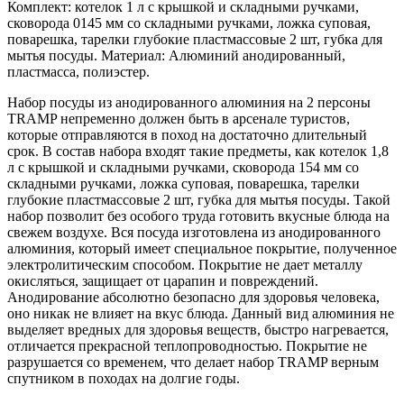
Комплект: котелок 1 л с крышкой и складными ручками,
сковорода 0145 мм со складными ручками, ложка суповая,
поварешка, тарелки глубокие пластмассовые 2 шт, губка для
мытья посуды. Материал: Алюминий анодированный,
пластмасса, полиэстер.
Набор посуды из анодированного алюминия на 2 персоны
TRAMP непременно должен быть в арсенале туристов,
которые отправляются в поход на достаточно длительный
срок. В состав набора входят такие предметы, как котелок 1,8
л с крышкой и складными ручками, сковорода 154 мм со
складными ручками, ложка суповая, поварешка, тарелки
глубокие пластмассовые 2 шт, губка для мытья посуды. Такой
набор позволит без особого труда готовить вкусные блюда на
свежем воздухе. Вся посуда изготовлена из анодированного
алюминия, который имеет специальное покрытие, полученное
электролитическим способом. Покрытие не дает металлу
окисляться, защищает от царапин и повреждений.
Анодирование абсолютно безопасно для здоровья человека,
оно никак не влияет на вкус блюда. Данный вид алюминия не
выделяет вредных для здоровья веществ, быстро нагревается,
отличается прекрасной теплопроводностью. Покрытие не
разрушается со временем, что делает набор TRAMP верным
спутником в походах на долгие годы.