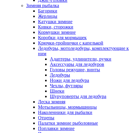
Джиг-головки
Зимняя рыбалка
Багорики
Жерлицы
Катушки зимние
Кивки, сторожки
Кормушки зимние
Коробки для мормышек
Крючки-тройнички с капелькой
Ледобуры, мотоледобуры, комплектующие к
ним
Адаптеры, удлинители, ручки
Аксессуары для ледобуров
Головы режущие, винты
Ледобуры
Ножи для ледобура
Чехлы, футляры
Шнеки
Шуруповерты для ледобура
Леска зимняя
Мотыльницы, мормышницы
Наколенники для рыбалки
Отцепы
Палатки зимние рыболовные
Поплавки зимние