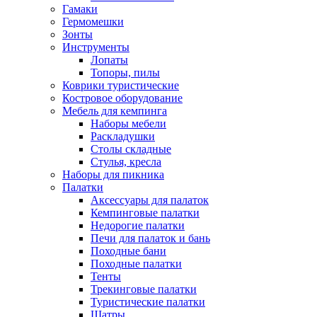
Гамаки
Гермомешки
Зонты
Инструменты
Лопаты
Топоры, пилы
Коврики туристические
Костровое оборудование
Мебель для кемпинга
Наборы мебели
Раскладушки
Столы складные
Стулья, кресла
Наборы для пикника
Палатки
Аксессуары для палаток
Кемпинговые палатки
Недорогие палатки
Печи для палаток и бань
Походные бани
Походные палатки
Тенты
Трекинговые палатки
Туристические палатки
Шатры