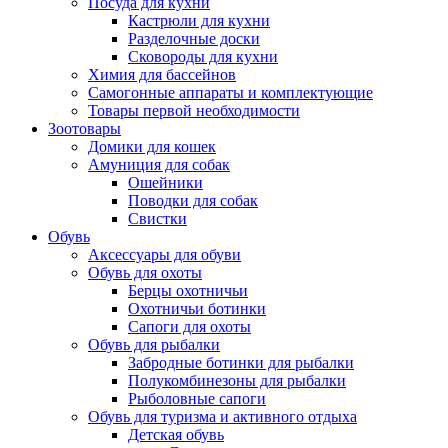
Посуда для кухни
Кастрюли для кухни
Разделочные доски
Сковороды для кухни
Химия для бассейнов
Самогонные аппараты и комплектующие
Товары первой необходимости
Зоотовары
Домики для кошек
Амуниция для собак
Ошейники
Поводки для собак
Свистки
Обувь
Аксессуары для обуви
Обувь для охоты
Берцы охотничьи
Охотничьи ботинки
Сапоги для охоты
Обувь для рыбалки
Забродные ботинки для рыбалки
Полукомбинезоны для рыбалки
Рыболовные сапоги
Обувь для туризма и активного отдыха
Детская обувь