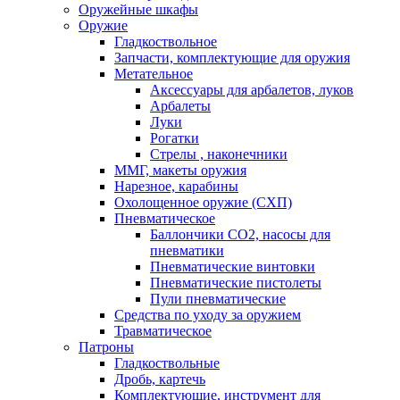
Оружейные шкафы
Оружие
Гладкоствольное
Запчасти, комплектующие для оружия
Метательное
Аксессуары для арбалетов, луков
Арбалеты
Луки
Рогатки
Стрелы , наконечники
ММГ, макеты оружия
Нарезное, карабины
Охолощенное оружие (СХП)
Пневматическое
Баллончики СО2, насосы для
пневматики
Пневматические винтовки
Пневматические пистолеты
Пули пневматические
Средства по уходу за оружием
Травматическое
Патроны
Гладкоствольные
Дробь, картечь
Комплектующие, инструмент для