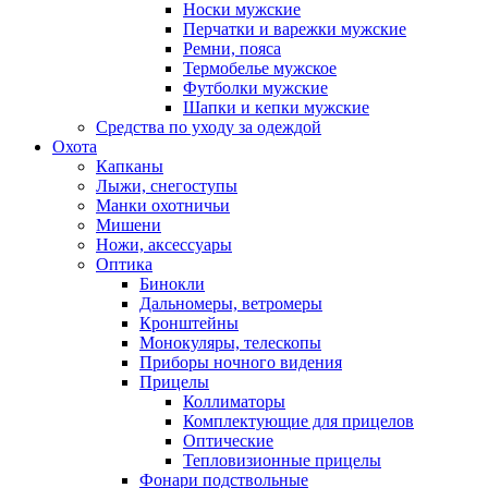
Носки мужские
Перчатки и варежки мужские
Ремни, пояса
Термобелье мужское
Футболки мужские
Шапки и кепки мужские
Средства по уходу за одеждой
Охота
Капканы
Лыжи, снегоступы
Манки охотничьи
Мишени
Ножи, аксессуары
Оптика
Бинокли
Дальномеры, ветромеры
Кронштейны
Монокуляры, телескопы
Приборы ночного видения
Прицелы
Коллиматоры
Комплектующие для прицелов
Оптические
Тепловизионные прицелы
Фонари подствольные