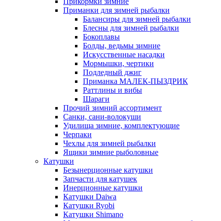
Прикормки зимние
Приманки для зимней рыбалки
Балансиры для зимней рыбалки
Блесны для зимней рыбалки
Бокоплавы
Болды, ведьмы зимние
Искусственные насадки
Мормышки, чертики
Подледный джиг
Приманка МАЛЕК-ПЫЗДРИК
Раттлины и вибы
Шараги
Прочий зимний ассортимент
Санки, сани-волокуши
Удилища зимние, комплектующие
Черпаки
Чехлы для зимней рыбалки
Ящики зимние рыболовные
Катушки
Безынерционные катушки
Запчасти для катушек
Инерционные катушки
Катушки Daiwa
Катушки Ryobi
Катушки Shimano