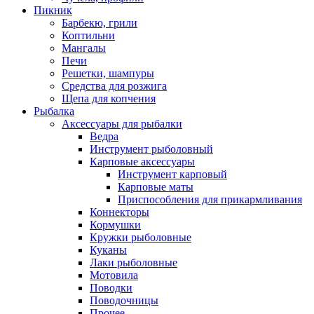
Пикник
Барбекю, грили
Коптильни
Мангалы
Печи
Решетки, шампуры
Средства для розжига
Щепа для копчения
Рыбалка
Аксессуары для рыбалки
Ведра
Инструмент рыболовный
Карповые аксессуары
Инструмент карповый
Карповые маты
Приспособления для прикармливания
Коннекторы
Кормушки
Кружки рыболовные
Куканы
Лаки рыболовные
Мотовила
Поводки
Поводочницы
Прочее