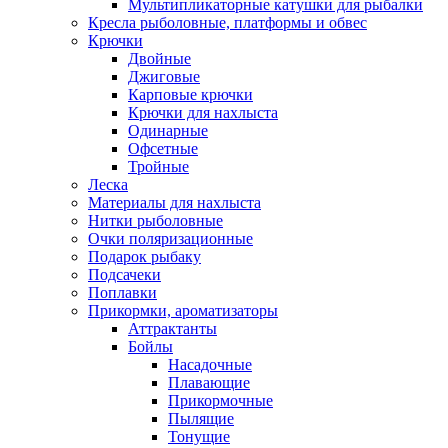
Мультипликаторные катушки для рыбалки
Кресла рыболовные, платформы и обвес
Крючки
Двойные
Джиговые
Карповые крючки
Крючки для нахлыста
Одинарные
Офсетные
Тройные
Леска
Материалы для нахлыста
Нитки рыболовные
Очки поляризационные
Подарок рыбаку
Подсачеки
Поплавки
Прикормки, ароматизаторы
Аттрактанты
Бойлы
Насадочные
Плавающие
Прикормочные
Пылящие
Тонущие