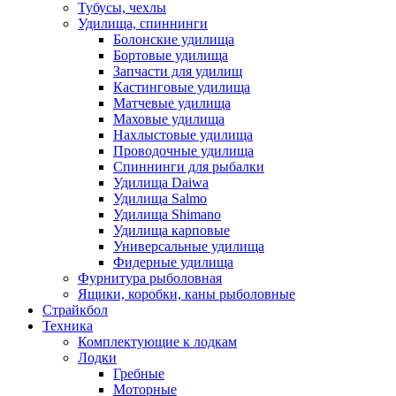
Тубусы, чехлы
Удилища, спиннинги
Болонские удилища
Бортовые удилища
Запчасти для удилищ
Кастинговые удилища
Матчевые удилища
Маховые удилища
Нахлыстовые удилища
Проводочные удилища
Спиннинги для рыбалки
Удилища Daiwa
Удилища Salmo
Удилища Shimano
Удилища карповые
Универсальные удилища
Фидерные удилища
Фурнитура рыболовная
Ящики, коробки, каны рыболовные
Страйкбол
Техника
Комплектующие к лодкам
Лодки
Гребные
Моторные