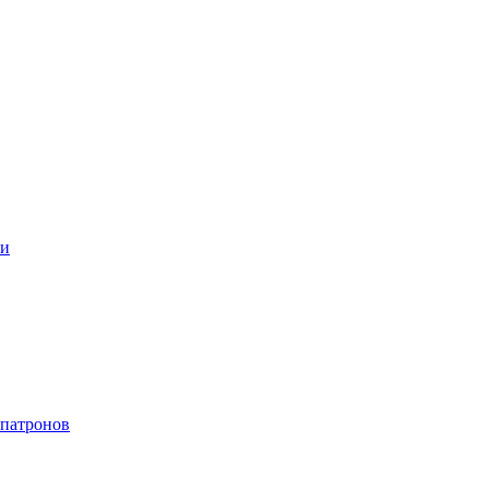
ки
 патронов