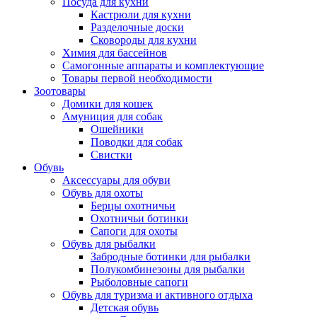
Посуда для кухни
Кастрюли для кухни
Разделочные доски
Сковороды для кухни
Химия для бассейнов
Самогонные аппараты и комплектующие
Товары первой необходимости
Зоотовары
Домики для кошек
Амуниция для собак
Ошейники
Поводки для собак
Свистки
Обувь
Аксессуары для обуви
Обувь для охоты
Берцы охотничьи
Охотничьи ботинки
Сапоги для охоты
Обувь для рыбалки
Забродные ботинки для рыбалки
Полукомбинезоны для рыбалки
Рыболовные сапоги
Обувь для туризма и активного отдыха
Детская обувь