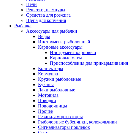
Печи
Решетки, шампуры
Средства для розжига
Щепа для копчения
Рыбалка
Аксессуары для рыбалки
Ведра
Инструмент рыболовный
Карповые аксессуары
Инструмент карповый
Карповые маты
Приспособления для прикармливания
Коннекторы
Кормушки
Кружки рыболовные
Куканы
Лаки рыболовные
Мотовила
Поводки
Поводочницы
Прочее
Резина, амортизаторы
Рыболовные бубенчики, колокольчики
Сигнализаторы поклевок
Сито