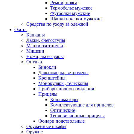
Ремни, пояса
Термобелье мужское
Футболки мужские
Шапки и кепки мужские
Средства по уходу за одеждой
Охота
Капканы
Лыжи, снегоступы
Манки охотничьи
Мишени
Ножи, аксессуары
Оптика
Бинокли
Дальномеры, ветромеры
Кронштейны
Монокуляры, телескопы
Приборы ночного видения
Прицелы
Коллиматоры
Комплектующие для прицелов
Оптические
Тепловизионные прицелы
Фонари подствольные
Оружейные шкафы
Оружие