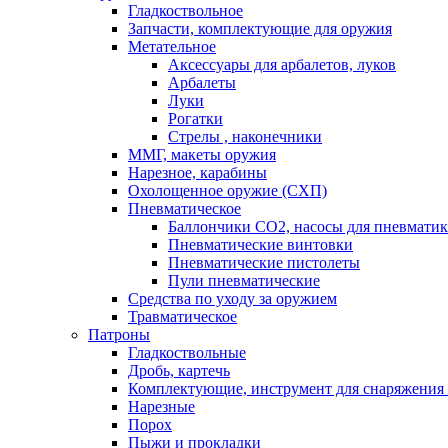
Гладкоствольное
Запчасти, комплектующие для оружия
Метательное
Аксессуары для арбалетов, луков
Арбалеты
Луки
Рогатки
Стрелы , наконечники
ММГ, макеты оружия
Нарезное, карабины
Охолощенное оружие (СХП)
Пневматическое
Баллончики СО2, насосы для пневмати
Пневматические винтовки
Пневматические пистолеты
Пули пневматические
Средства по уходу за оружием
Травматическое
Патроны
Гладкоствольные
Дробь, картечь
Комплектующие, инструмент для снаряжения
Нарезные
Порох
Пыжи и прокладки