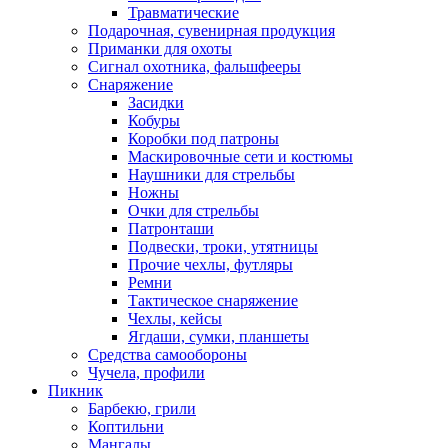
Травматические
Подарочная, сувенирная продукция
Приманки для охоты
Сигнал охотника, фальшфееры
Снаряжение
Засидки
Кобуры
Коробки под патроны
Маскировочные сети и костюмы
Наушники для стрельбы
Ножны
Очки для стрельбы
Патронташи
Подвески, троки, утятницы
Прочие чехлы, футляры
Ремни
Тактическое снаряжение
Чехлы, кейсы
Ягдаши, сумки, планшеты
Средства самообороны
Чучела, профили
Пикник
Барбекю, грили
Коптильни
Мангалы