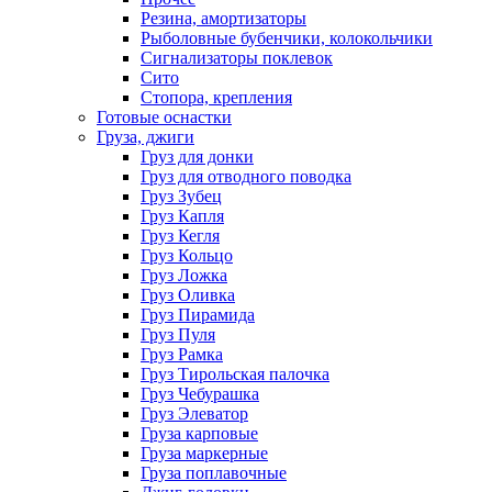
Резина, амортизаторы
Рыболовные бубенчики, колокольчики
Сигнализаторы поклевок
Сито
Стопора, крепления
Готовые оснастки
Груза, джиги
Груз для донки
Груз для отводного поводка
Груз Зубец
Груз Капля
Груз Кегля
Груз Кольцо
Груз Ложка
Груз Оливка
Груз Пирамида
Груз Пуля
Груз Рамка
Груз Тирольская палочка
Груз Чебурашка
Груз Элеватор
Груза карповые
Груза маркерные
Груза поплавочные