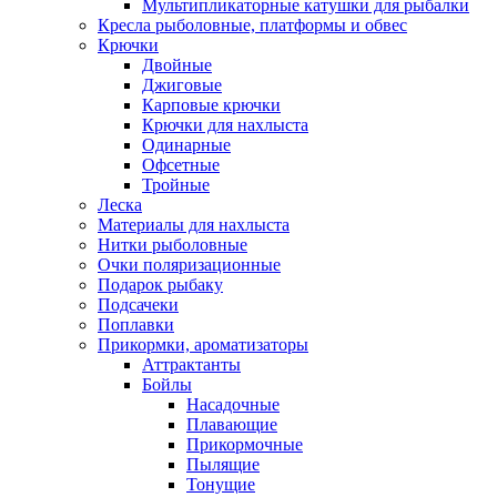
Мультипликаторные катушки для рыбалки
Кресла рыболовные, платформы и обвес
Крючки
Двойные
Джиговые
Карповые крючки
Крючки для нахлыста
Одинарные
Офсетные
Тройные
Леска
Материалы для нахлыста
Нитки рыболовные
Очки поляризационные
Подарок рыбаку
Подсачеки
Поплавки
Прикормки, ароматизаторы
Аттрактанты
Бойлы
Насадочные
Плавающие
Прикормочные
Пылящие
Тонущие