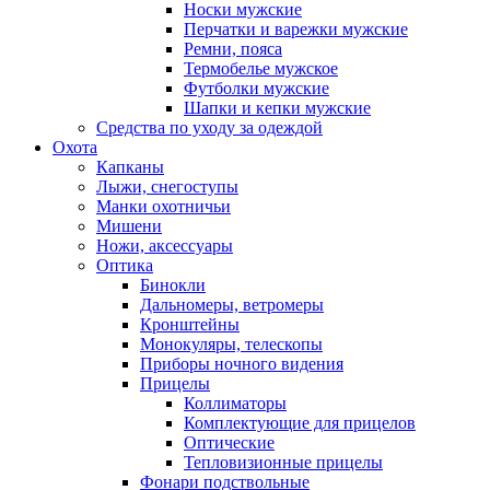
Носки мужские
Перчатки и варежки мужские
Ремни, пояса
Термобелье мужское
Футболки мужские
Шапки и кепки мужские
Средства по уходу за одеждой
Охота
Капканы
Лыжи, снегоступы
Манки охотничьи
Мишени
Ножи, аксессуары
Оптика
Бинокли
Дальномеры, ветромеры
Кронштейны
Монокуляры, телескопы
Приборы ночного видения
Прицелы
Коллиматоры
Комплектующие для прицелов
Оптические
Тепловизионные прицелы
Фонари подствольные