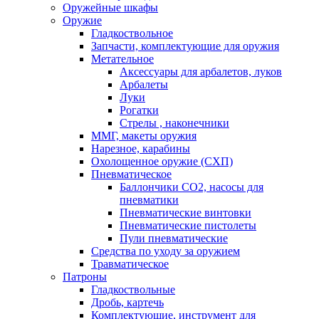
Оружейные шкафы
Оружие
Гладкоствольное
Запчасти, комплектующие для оружия
Метательное
Аксессуары для арбалетов, луков
Арбалеты
Луки
Рогатки
Стрелы , наконечники
ММГ, макеты оружия
Нарезное, карабины
Охолощенное оружие (СХП)
Пневматическое
Баллончики СО2, насосы для
пневматики
Пневматические винтовки
Пневматические пистолеты
Пули пневматические
Средства по уходу за оружием
Травматическое
Патроны
Гладкоствольные
Дробь, картечь
Комплектующие, инструмент для