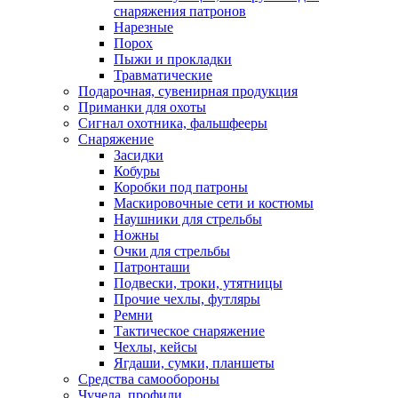
снаряжения патронов
Нарезные
Порох
Пыжи и прокладки
Травматические
Подарочная, сувенирная продукция
Приманки для охоты
Сигнал охотника, фальшфееры
Снаряжение
Засидки
Кобуры
Коробки под патроны
Маскировочные сети и костюмы
Наушники для стрельбы
Ножны
Очки для стрельбы
Патронташи
Подвески, троки, утятницы
Прочие чехлы, футляры
Ремни
Тактическое снаряжение
Чехлы, кейсы
Ягдаши, сумки, планшеты
Средства самообороны
Чучела, профили