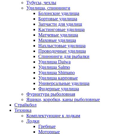
Тубусы, чехлы
Удилища, спиннинги
Болонские удилища
Бортовые удилища
Запчасти для удилищ
Кастинговые удилища
Матчевые удилища
Маховые удилища
Нахлыстовые удилища
Проводочные удилища
Спиннинги для рыбалки
Удилища Daiwa
Удилища Salmo
Удилища Shimano
Удилища карповые
Универсальные удилища
Фидерные удилища
Фурнитура рыболовная
Ящики, коробки, каны рыболовные
Страйкбол
Техника
Комплектующие к лодкам
Лодки
Гребные
Моторные