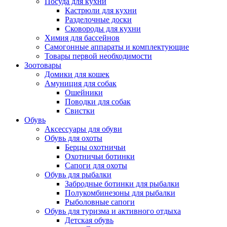
Посуда для кухни
Кастрюли для кухни
Разделочные доски
Сковороды для кухни
Химия для бассейнов
Самогонные аппараты и комплектующие
Товары первой необходимости
Зоотовары
Домики для кошек
Амуниция для собак
Ошейники
Поводки для собак
Свистки
Обувь
Аксессуары для обуви
Обувь для охоты
Берцы охотничьи
Охотничьи ботинки
Сапоги для охоты
Обувь для рыбалки
Забродные ботинки для рыбалки
Полукомбинезоны для рыбалки
Рыболовные сапоги
Обувь для туризма и активного отдыха
Детская обувь