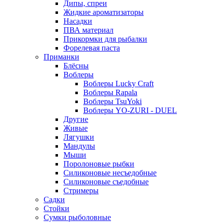
Дипы, спреи
Жидкие ароматизаторы
Насадки
ПВА материал
Прикормки для рыбалки
Форелевая паста
Приманки
Блёсны
Воблеры
Воблеры Lucky Craft
Воблеры Rapala
Воблеры TsuYoki
Воблеры YO-ZURI - DUEL
Другие
Живые
Лягушки
Мандулы
Мыши
Поролоновые рыбки
Силиконовые несъедобные
Силиконовые съедобные
Стримеры
Садки
Стойки
Сумки рыболовные