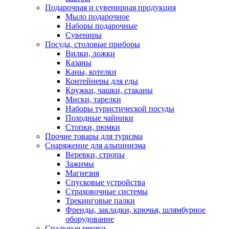
Подарочная и сувенирная продукция
Мыло подарочное
Наборы подарочные
Сувениры
Посуда, столовые приборы
Вилки, ложки
Казаны
Каны, котелки
Контейнеры для еды
Кружки, чашки, стаканы
Миски, тарелки
Наборы туристической посуды
Походные чайники
Стопки, рюмки
Прочие товары для туризма
Снаряжение для альпинизма
Веревки, стропы
Зажимы
Магнезия
Спусковые устройства
Страховочные системы
Трекинговые палки
Френды, закладки, крючья, шлямбурное
оборудование
Спальные мешки