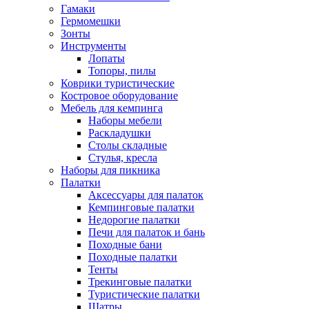
Гамаки
Гермомешки
Зонты
Инструменты
Лопаты
Топоры, пилы
Коврики туристические
Костровое оборудование
Мебель для кемпинга
Наборы мебели
Раскладушки
Столы складные
Стулья, кресла
Наборы для пикника
Палатки
Аксессуары для палаток
Кемпинговые палатки
Недорогие палатки
Печи для палаток и бань
Походные бани
Походные палатки
Тенты
Трекинговые палатки
Туристические палатки
Шатры