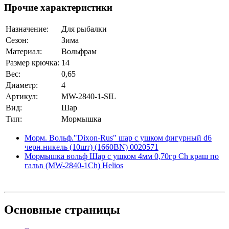
Прочие характеристики
Назначение:
Для рыбалки
Сезон:
Зима
Материал:
Вольфрам
Размер крючка:
14
Вес:
0,65
Диаметр:
4
Артикул:
MW-2840-1-SIL
Вид:
Шар
Тип:
Мормышка
Морм. Вольф."Dixon-Rus" шар с ушком фигурный d6
черн.никель (10шт) (1660BN) 0020571
Мормышка вольф Шар с ушком 4мм 0,70гр Ch краш по
гальв (MW-2840-1Ch) Helios
Основные
страницы