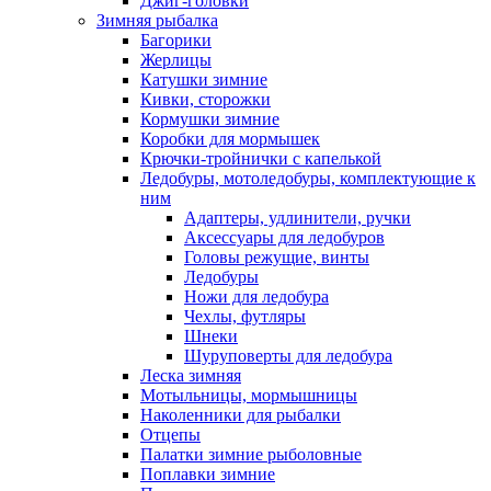
Джиг-головки
Зимняя рыбалка
Багорики
Жерлицы
Катушки зимние
Кивки, сторожки
Кормушки зимние
Коробки для мормышек
Крючки-тройнички с капелькой
Ледобуры, мотоледобуры, комплектующие к
ним
Адаптеры, удлинители, ручки
Аксессуары для ледобуров
Головы режущие, винты
Ледобуры
Ножи для ледобура
Чехлы, футляры
Шнеки
Шуруповерты для ледобура
Леска зимняя
Мотыльницы, мормышницы
Наколенники для рыбалки
Отцепы
Палатки зимние рыболовные
Поплавки зимние