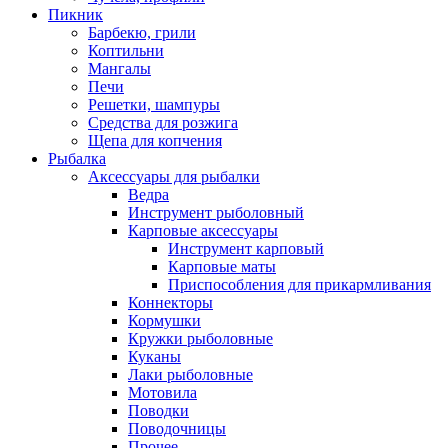
Пикник
Барбекю, грили
Коптильни
Мангалы
Печи
Решетки, шампуры
Средства для розжига
Щепа для копчения
Рыбалка
Аксессуары для рыбалки
Ведра
Инструмент рыболовный
Карповые аксессуары
Инструмент карповый
Карповые маты
Приспособления для прикармливания
Коннекторы
Кормушки
Кружки рыболовные
Куканы
Лаки рыболовные
Мотовила
Поводки
Поводочницы
Прочее