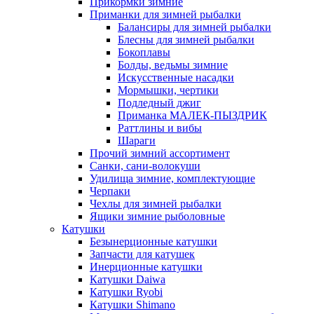
Прикормки зимние
Приманки для зимней рыбалки
Балансиры для зимней рыбалки
Блесны для зимней рыбалки
Бокоплавы
Болды, ведьмы зимние
Искусственные насадки
Мормышки, чертики
Подледный джиг
Приманка МАЛЕК-ПЫЗДРИК
Раттлины и вибы
Шараги
Прочий зимний ассортимент
Санки, сани-волокуши
Удилища зимние, комплектующие
Черпаки
Чехлы для зимней рыбалки
Ящики зимние рыболовные
Катушки
Безынерционные катушки
Запчасти для катушек
Инерционные катушки
Катушки Daiwa
Катушки Ryobi
Катушки Shimano