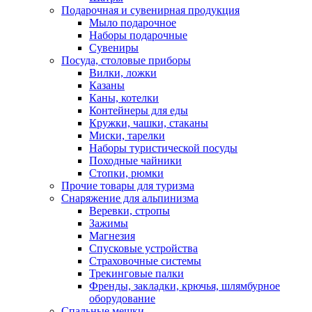
Подарочная и сувенирная продукция
Мыло подарочное
Наборы подарочные
Сувениры
Посуда, столовые приборы
Вилки, ложки
Казаны
Каны, котелки
Контейнеры для еды
Кружки, чашки, стаканы
Миски, тарелки
Наборы туристической посуды
Походные чайники
Стопки, рюмки
Прочие товары для туризма
Снаряжение для альпинизма
Веревки, стропы
Зажимы
Магнезия
Спусковые устройства
Страховочные системы
Трекинговые палки
Френды, закладки, крючья, шлямбурное
оборудование
Спальные мешки