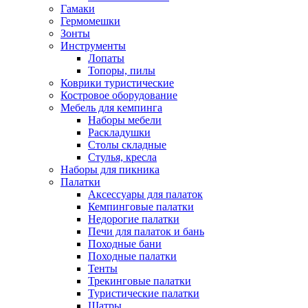
Гамаки
Гермомешки
Зонты
Инструменты
Лопаты
Топоры, пилы
Коврики туристические
Костровое оборудование
Мебель для кемпинга
Наборы мебели
Раскладушки
Столы складные
Стулья, кресла
Наборы для пикника
Палатки
Аксессуары для палаток
Кемпинговые палатки
Недорогие палатки
Печи для палаток и бань
Походные бани
Походные палатки
Тенты
Трекинговые палатки
Туристические палатки
Шатры