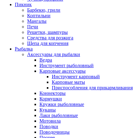
Пикник
Барбекю, грили
Коптильни
Мангалы
Печи
Решетки, шампуры
Средства для розжига
Щепа для копчения
Рыбалка
Аксессуары для рыбалки
Ведра
Инструмент рыболовный
Карповые аксессуары
Инструмент карповый
Карповые маты
Приспособления для прикармливания
Коннекторы
Кормушки
Кружки рыболовные
Куканы
Лаки рыболовные
Мотовила
Поводки
Поводочницы
Прочее