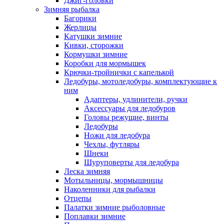
Джиг-головки
Зимняя рыбалка
Багорики
Жерлицы
Катушки зимние
Кивки, сторожки
Кормушки зимние
Коробки для мормышек
Крючки-тройнички с капелькой
Ледобуры, мотоледобуры, комплектующие к
ним
Адаптеры, удлинители, ручки
Аксессуары для ледобуров
Головы режущие, винты
Ледобуры
Ножи для ледобура
Чехлы, футляры
Шнеки
Шуруповерты для ледобура
Леска зимняя
Мотыльницы, мормышницы
Наколенники для рыбалки
Отцепы
Палатки зимние рыболовные
Поплавки зимние