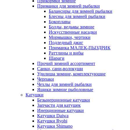
Прикормки зимние
Приманки для зимней рыбалки
Балансиры для зимней рыбалки
Блесны для зимней рыбалки
Бокоплавы
Болды, ведьмы зимние
Искусственные насадки
Мормышки, чертики
Подледный джиг
Приманка МАЛЕК-ПЫЗДРИК
Раттлины и вибы
Шараги
Прочий зимний ассортимент
Санки, сани-волокуши
Удилища зимние, комплектующие
Черпаки
Чехлы для зимней рыбалки
Ящики зимние рыболовные
Катушки
Безынерционные катушки
Запчасти для катушек
Инерционные катушки
Катушки Daiwa
Катушки Ryobi
Катушки Shimano