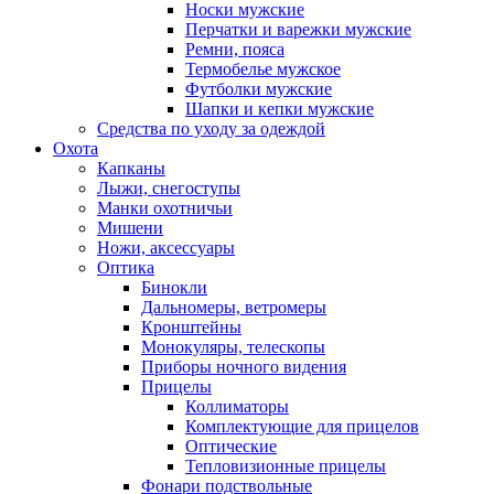
Носки мужские
Перчатки и варежки мужские
Ремни, пояса
Термобелье мужское
Футболки мужские
Шапки и кепки мужские
Средства по уходу за одеждой
Охота
Капканы
Лыжи, снегоступы
Манки охотничьи
Мишени
Ножи, аксессуары
Оптика
Бинокли
Дальномеры, ветромеры
Кронштейны
Монокуляры, телескопы
Приборы ночного видения
Прицелы
Коллиматоры
Комплектующие для прицелов
Оптические
Тепловизионные прицелы
Фонари подствольные