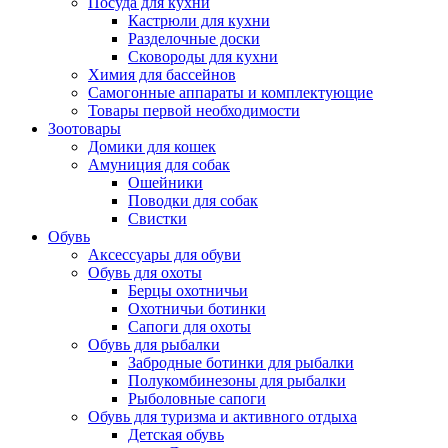
Посуда для кухни
Кастрюли для кухни
Разделочные доски
Сковороды для кухни
Химия для бассейнов
Самогонные аппараты и комплектующие
Товары первой необходимости
Зоотовары
Домики для кошек
Амуниция для собак
Ошейники
Поводки для собак
Свистки
Обувь
Аксессуары для обуви
Обувь для охоты
Берцы охотничьи
Охотничьи ботинки
Сапоги для охоты
Обувь для рыбалки
Забродные ботинки для рыбалки
Полукомбинезоны для рыбалки
Рыболовные сапоги
Обувь для туризма и активного отдыха
Детская обувь