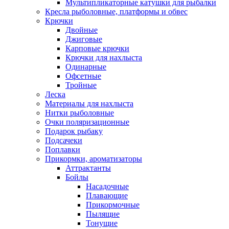
Мультипликаторные катушки для рыбалки
Кресла рыболовные, платформы и обвес
Крючки
Двойные
Джиговые
Карповые крючки
Крючки для нахлыста
Одинарные
Офсетные
Тройные
Леска
Материалы для нахлыста
Нитки рыболовные
Очки поляризационные
Подарок рыбаку
Подсачеки
Поплавки
Прикормки, ароматизаторы
Аттрактанты
Бойлы
Насадочные
Плавающие
Прикормочные
Пылящие
Тонущие