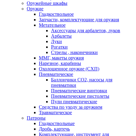
Оружейные шкафы
Оружие
Гладкоствольное
Запчасти, комплектующие для оружия
Метательное
Аксессуары для арбалетов, луков
Арбалеты
Луки
Рогатки
Стрелы , наконечники
ММГ, макеты оружия
Нарезное, карабины
Охолощенное оружие (СХП)
Пневматическое
Баллончики СО2, насосы для
пневматики
Пневматические винтовки
Пневматические пистолеты
Пули пневматические
Средства по уходу за оружием
Травматическое
Патроны
Гладкоствольные
Дробь, картечь
Комплектующие, инструмент для