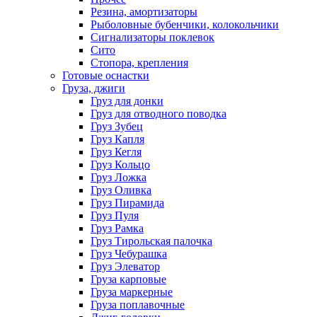
Резина, амортизаторы
Рыболовные бубенчики, колокольчики
Сигнализаторы поклевок
Сито
Стопора, крепления
Готовые оснастки
Груза, джиги
Груз для донки
Груз для отводного поводка
Груз Зубец
Груз Капля
Груз Кегля
Груз Кольцо
Груз Ложка
Груз Оливка
Груз Пирамида
Груз Пуля
Груз Рамка
Груз Тирольская палочка
Груз Чебурашка
Груз Элеватор
Груза карповые
Груза маркерные
Груза поплавочные