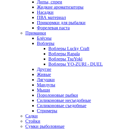
Дипы, спреи
Жидкие ароматизаторы
Насадки
ПВА материал
Прикормки для рыбалки
Форелевая паста
Приманки
Блёсны
Воблеры
Воблеры Lucky Craft
Воблеры Rapala
Воблеры TsuYoki
Воблеры YO-ZURI - DUEL
Другие
Живые
Лягушки
Мандулы
Мыши
Поролоновые рыбки
Силиконовые несъедобные
Силиконовые съедобные
Стримеры
Садки
Стойки
Сумки рыболовные