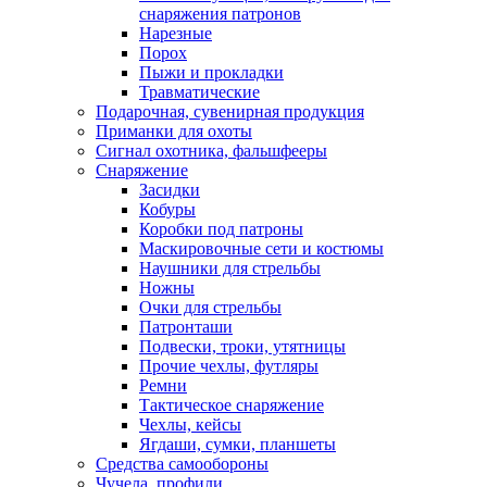
снаряжения патронов
Нарезные
Порох
Пыжи и прокладки
Травматические
Подарочная, сувенирная продукция
Приманки для охоты
Сигнал охотника, фальшфееры
Снаряжение
Засидки
Кобуры
Коробки под патроны
Маскировочные сети и костюмы
Наушники для стрельбы
Ножны
Очки для стрельбы
Патронташи
Подвески, троки, утятницы
Прочие чехлы, футляры
Ремни
Тактическое снаряжение
Чехлы, кейсы
Ягдаши, сумки, планшеты
Средства самообороны
Чучела, профили