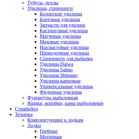
Тубусы, чехлы
Удилища, спиннинги
Болонские удилища
Бортовые удилища
Запчасти для удилищ
Кастинговые удилища
Матчевые удилища
Маховые удилища
Нахлыстовые удилища
Проводочные удилища
Спиннинги для рыбалки
Удилища Daiwa
Удилища Salmo
Удилища Shimano
Удилища карповые
Универсальные удилища
Фидерные удилища
Фурнитура рыболовная
Ящики, коробки, каны рыболовные
Страйкбол
Техника
Комплектующие к лодкам
Лодки
Гребные
Моторные