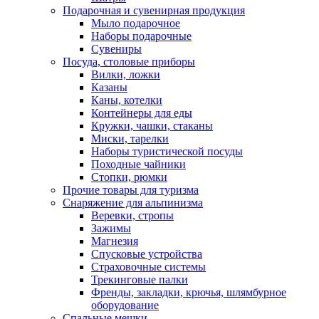
Подарочная и сувенирная продукция
Мыло подарочное
Наборы подарочные
Сувениры
Посуда, столовые приборы
Вилки, ложки
Казаны
Каны, котелки
Контейнеры для еды
Кружки, чашки, стаканы
Миски, тарелки
Наборы туристической посуды
Походные чайники
Стопки, рюмки
Прочие товары для туризма
Снаряжение для альпинизма
Веревки, стропы
Зажимы
Магнезия
Спусковые устройства
Страховочные системы
Трекинговые палки
Френды, закладки, крючья, шлямбурное
оборудование
Спальные мешки