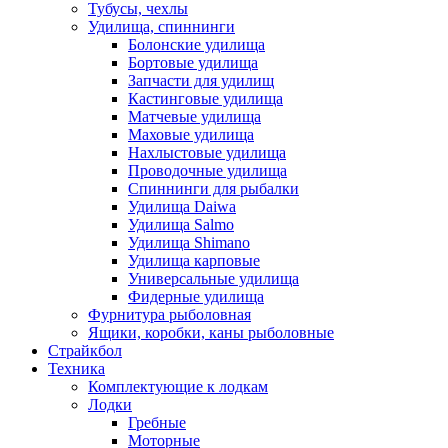
Тубусы, чехлы
Удилища, спиннинги
Болонские удилища
Бортовые удилища
Запчасти для удилищ
Кастинговые удилища
Матчевые удилища
Маховые удилища
Нахлыстовые удилища
Проводочные удилища
Спиннинги для рыбалки
Удилища Daiwa
Удилища Salmo
Удилища Shimano
Удилища карповые
Универсальные удилища
Фидерные удилища
Фурнитура рыболовная
Ящики, коробки, каны рыболовные
Страйкбол
Техника
Комплектующие к лодкам
Лодки
Гребные
Моторные