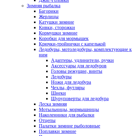
Джиг-головки
Зимняя рыбалка
Багорики
Жерлицы
Катушки зимние
Кивки, сторожки
Кормушки зимние
Коробки для мормышек
Крючки-тройнички с капелькой
Ледобуры, мотоледобуры, комплектующие к
ним
Адаптеры, удлинители, ручки
Аксессуары для ледобуров
Головы режущие, винты
Ледобуры
Ножи для ледобура
Чехлы, футляры
Шнеки
Шуруповерты для ледобура
Леска зимняя
Мотыльницы, мормышницы
Наколенники для рыбалки
Отцепы
Палатки зимние рыболовные
Поплавки зимние