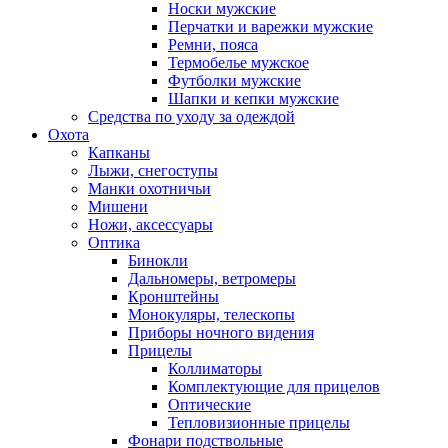
Носки мужские
Перчатки и варежки мужские
Ремни, пояса
Термобелье мужское
Футболки мужские
Шапки и кепки мужские
Средства по уходу за одеждой
Охота
Капканы
Лыжи, снегоступы
Манки охотничьи
Мишени
Ножи, аксессуары
Оптика
Бинокли
Дальномеры, ветромеры
Кронштейны
Монокуляры, телескопы
Приборы ночного видения
Прицелы
Коллиматоры
Комплектующие для прицелов
Оптические
Тепловизионные прицелы
Фонари подствольные