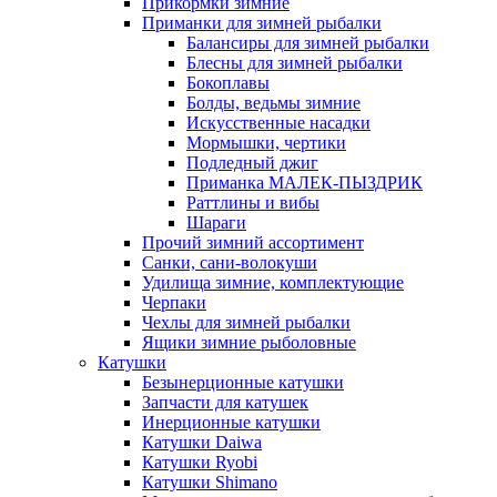
Прикормки зимние
Приманки для зимней рыбалки
Балансиры для зимней рыбалки
Блесны для зимней рыбалки
Бокоплавы
Болды, ведьмы зимние
Искусственные насадки
Мормышки, чертики
Подледный джиг
Приманка МАЛЕК-ПЫЗДРИК
Раттлины и вибы
Шараги
Прочий зимний ассортимент
Санки, сани-волокуши
Удилища зимние, комплектующие
Черпаки
Чехлы для зимней рыбалки
Ящики зимние рыболовные
Катушки
Безынерционные катушки
Запчасти для катушек
Инерционные катушки
Катушки Daiwa
Катушки Ryobi
Катушки Shimano