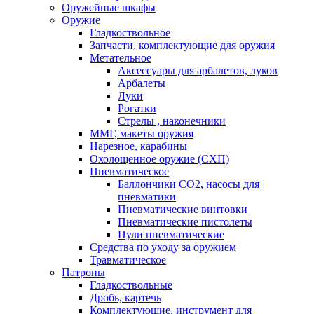
Оружейные шкафы
Оружие
Гладкоствольное
Запчасти, комплектующие для оружия
Метательное
Аксессуары для арбалетов, луков
Арбалеты
Луки
Рогатки
Стрелы , наконечники
ММГ, макеты оружия
Нарезное, карабины
Охолощенное оружие (СХП)
Пневматическое
Баллончики СО2, насосы для
пневматики
Пневматические винтовки
Пневматические пистолеты
Пули пневматические
Средства по уходу за оружием
Травматическое
Патроны
Гладкоствольные
Дробь, картечь
Комплектующие, инструмент для