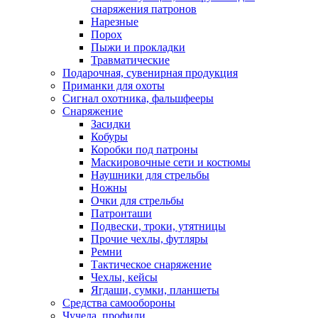
снаряжения патронов
Нарезные
Порох
Пыжи и прокладки
Травматические
Подарочная, сувенирная продукция
Приманки для охоты
Сигнал охотника, фальшфееры
Снаряжение
Засидки
Кобуры
Коробки под патроны
Маскировочные сети и костюмы
Наушники для стрельбы
Ножны
Очки для стрельбы
Патронташи
Подвески, троки, утятницы
Прочие чехлы, футляры
Ремни
Тактическое снаряжение
Чехлы, кейсы
Ягдаши, сумки, планшеты
Средства самообороны
Чучела, профили