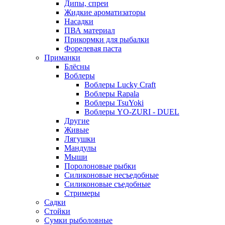
Дипы, спреи
Жидкие ароматизаторы
Насадки
ПВА материал
Прикормки для рыбалки
Форелевая паста
Приманки
Блёсны
Воблеры
Воблеры Lucky Craft
Воблеры Rapala
Воблеры TsuYoki
Воблеры YO-ZURI - DUEL
Другие
Живые
Лягушки
Мандулы
Мыши
Поролоновые рыбки
Силиконовые несъедобные
Силиконовые съедобные
Стримеры
Садки
Стойки
Сумки рыболовные