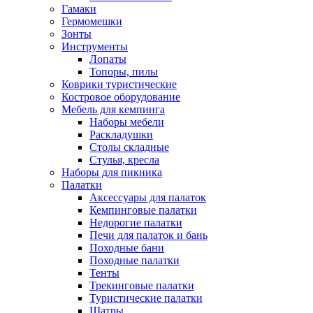
Гамаки
Гермомешки
Зонты
Инструменты
Лопаты
Топоры, пилы
Коврики туристические
Костровое оборудование
Мебель для кемпинга
Наборы мебели
Раскладушки
Столы складные
Стулья, кресла
Наборы для пикника
Палатки
Аксессуары для палаток
Кемпинговые палатки
Недорогие палатки
Печи для палаток и бань
Походные бани
Походные палатки
Тенты
Трекинговые палатки
Туристические палатки
Шатры