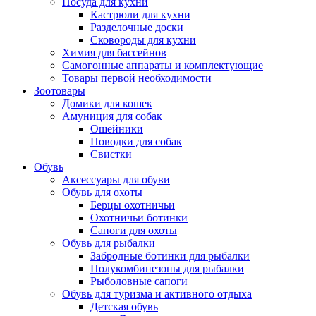
Посуда для кухни
Кастрюли для кухни
Разделочные доски
Сковороды для кухни
Химия для бассейнов
Самогонные аппараты и комплектующие
Товары первой необходимости
Зоотовары
Домики для кошек
Амуниция для собак
Ошейники
Поводки для собак
Свистки
Обувь
Аксессуары для обуви
Обувь для охоты
Берцы охотничьи
Охотничьи ботинки
Сапоги для охоты
Обувь для рыбалки
Забродные ботинки для рыбалки
Полукомбинезоны для рыбалки
Рыболовные сапоги
Обувь для туризма и активного отдыха
Детская обувь