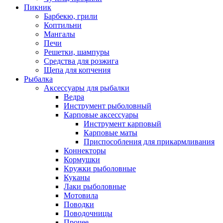
Пикник
Барбекю, грили
Коптильни
Мангалы
Печи
Решетки, шампуры
Средства для розжига
Щепа для копчения
Рыбалка
Аксессуары для рыбалки
Ведра
Инструмент рыболовный
Карповые аксессуары
Инструмент карповый
Карповые маты
Приспособления для прикармливания
Коннекторы
Кормушки
Кружки рыболовные
Куканы
Лаки рыболовные
Мотовила
Поводки
Поводочницы
Прочее