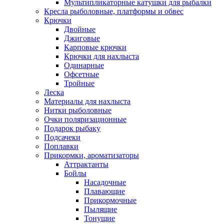
Мультипликаторные катушки для рыбалки
Кресла рыболовные, платформы и обвес
Крючки
Двойные
Джиговые
Карповые крючки
Крючки для нахлыста
Одинарные
Офсетные
Тройные
Леска
Материалы для нахлыста
Нитки рыболовные
Очки поляризационные
Подарок рыбаку
Подсачеки
Поплавки
Прикормки, ароматизаторы
Аттрактанты
Бойлы
Насадочные
Плавающие
Прикормочные
Пылящие
Тонущие