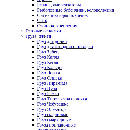
Резина, амортизаторы
Рыболовные бубенчики, колокольчики
Сигнализаторы поклевок
Сито
Стопора, крепления
Готовые оснастки
Груза, джиги
Груз для донки
Груз для отводного поводка
Груз Зубец
Груз Капля
Груз Кегля
Груз Кольцо
Груз Ложка
Груз Оливка
Груз Пирамида
Груз Пуля
Груз Рамка
Груз Тирольская палочка
Груз Чебурашка
Груз Элеватор
Груза карповые
Груза маркерные
Груза поплавочные