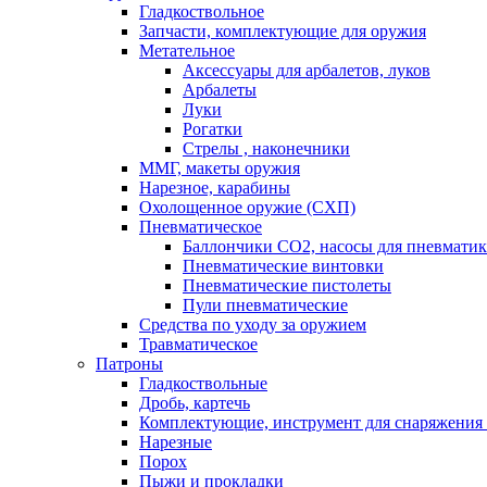
Гладкоствольное
Запчасти, комплектующие для оружия
Метательное
Аксессуары для арбалетов, луков
Арбалеты
Луки
Рогатки
Стрелы , наконечники
ММГ, макеты оружия
Нарезное, карабины
Охолощенное оружие (СХП)
Пневматическое
Баллончики СО2, насосы для пневмати
Пневматические винтовки
Пневматические пистолеты
Пули пневматические
Средства по уходу за оружием
Травматическое
Патроны
Гладкоствольные
Дробь, картечь
Комплектующие, инструмент для снаряжения
Нарезные
Порох
Пыжи и прокладки