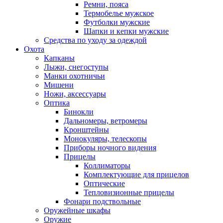
Ремни, пояса
Термобелье мужское
Футболки мужские
Шапки и кепки мужские
Средства по уходу за одеждой
Охота
Капканы
Лыжи, снегоступы
Манки охотничьи
Мишени
Ножи, аксессуары
Оптика
Бинокли
Дальномеры, ветромеры
Кронштейны
Монокуляры, телескопы
Приборы ночного видения
Прицелы
Коллиматоры
Комплектующие для прицелов
Оптические
Тепловизионные прицелы
Фонари подствольные
Оружейные шкафы
Оружие