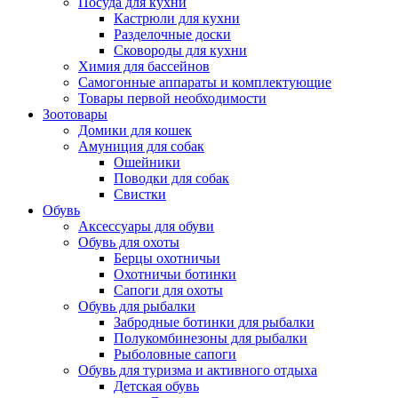
Посуда для кухни
Кастрюли для кухни
Разделочные доски
Сковороды для кухни
Химия для бассейнов
Самогонные аппараты и комплектующие
Товары первой необходимости
Зоотовары
Домики для кошек
Амуниция для собак
Ошейники
Поводки для собак
Свистки
Обувь
Аксессуары для обуви
Обувь для охоты
Берцы охотничьи
Охотничьи ботинки
Сапоги для охоты
Обувь для рыбалки
Забродные ботинки для рыбалки
Полукомбинезоны для рыбалки
Рыболовные сапоги
Обувь для туризма и активного отдыха
Детская обувь