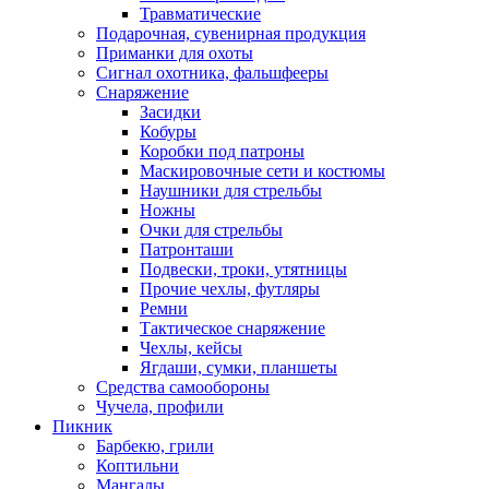
Травматические
Подарочная, сувенирная продукция
Приманки для охоты
Сигнал охотника, фальшфееры
Снаряжение
Засидки
Кобуры
Коробки под патроны
Маскировочные сети и костюмы
Наушники для стрельбы
Ножны
Очки для стрельбы
Патронташи
Подвески, троки, утятницы
Прочие чехлы, футляры
Ремни
Тактическое снаряжение
Чехлы, кейсы
Ягдаши, сумки, планшеты
Средства самообороны
Чучела, профили
Пикник
Барбекю, грили
Коптильни
Мангалы