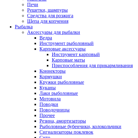
Печи
Решетки, шампуры
Средства для розжига
Щепа для копчения
Рыбалка
Аксессуары для рыбалки
Ведра
Инструмент рыболовный
Карповые аксессуары
Инструмент карповый
Карповые маты
Приспособления для прикармливания
Коннекторы
Кормушки
Кружки рыболовные
Куканы
Лаки рыболовные
Мотовила
Поводки
Поводочницы
Прочее
Резина, амортизаторы
Рыболовные бубенчики, колокольчики
Сигнализаторы поклевок
Сито