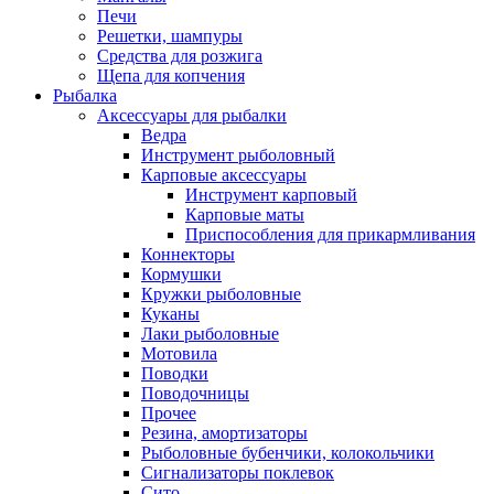
Печи
Решетки, шампуры
Средства для розжига
Щепа для копчения
Рыбалка
Аксессуары для рыбалки
Ведра
Инструмент рыболовный
Карповые аксессуары
Инструмент карповый
Карповые маты
Приспособления для прикармливания
Коннекторы
Кормушки
Кружки рыболовные
Куканы
Лаки рыболовные
Мотовила
Поводки
Поводочницы
Прочее
Резина, амортизаторы
Рыболовные бубенчики, колокольчики
Сигнализаторы поклевок
Сито