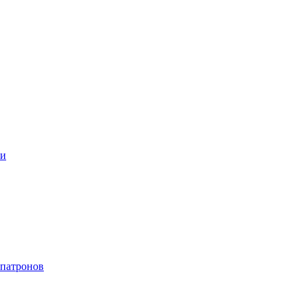
ки
 патронов