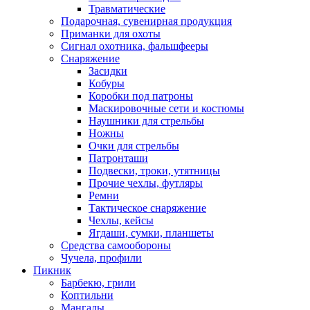
Травматические
Подарочная, сувенирная продукция
Приманки для охоты
Сигнал охотника, фальшфееры
Снаряжение
Засидки
Кобуры
Коробки под патроны
Маскировочные сети и костюмы
Наушники для стрельбы
Ножны
Очки для стрельбы
Патронташи
Подвески, троки, утятницы
Прочие чехлы, футляры
Ремни
Тактическое снаряжение
Чехлы, кейсы
Ягдаши, сумки, планшеты
Средства самообороны
Чучела, профили
Пикник
Барбекю, грили
Коптильни
Мангалы