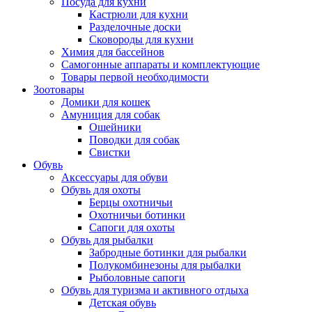
Посуда для кухни
Кастрюли для кухни
Разделочные доски
Сковороды для кухни
Химия для бассейнов
Самогонные аппараты и комплектующие
Товары первой необходимости
Зоотовары
Домики для кошек
Амуниция для собак
Ошейники
Поводки для собак
Свистки
Обувь
Аксессуары для обуви
Обувь для охоты
Берцы охотничьи
Охотничьи ботинки
Сапоги для охоты
Обувь для рыбалки
Забродные ботинки для рыбалки
Полукомбинезоны для рыбалки
Рыболовные сапоги
Обувь для туризма и активного отдыха
Детская обувь