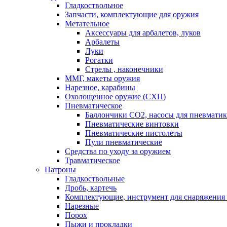
Гладкоствольное
Запчасти, комплектующие для оружия
Метательное
Аксессуары для арбалетов, луков
Арбалеты
Луки
Рогатки
Стрелы , наконечники
ММГ, макеты оружия
Нарезное, карабины
Охолощенное оружие (СХП)
Пневматическое
Баллончики СО2, насосы для пневмати
Пневматические винтовки
Пневматические пистолеты
Пули пневматические
Средства по уходу за оружием
Травматическое
Патроны
Гладкоствольные
Дробь, картечь
Комплектующие, инструмент для снаряжения
Нарезные
Порох
Пыжи и прокладки