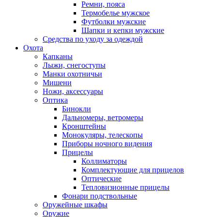
Ремни, пояса
Термобелье мужское
Футболки мужские
Шапки и кепки мужские
Средства по уходу за одеждой
Охота
Капканы
Лыжи, снегоступы
Манки охотничьи
Мишени
Ножи, аксессуары
Оптика
Бинокли
Дальномеры, ветромеры
Кронштейны
Монокуляры, телескопы
Приборы ночного видения
Прицелы
Коллиматоры
Комплектующие для прицелов
Оптические
Тепловизионные прицелы
Фонари подствольные
Оружейные шкафы
Оружие