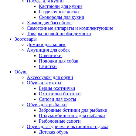
Посуда для кухни
Кастрюли для кухни
Разделочные доски
Сковороды для кухни
Химия для бассейнов
Самогонные аппараты и комплектующие
Товары первой необходимости
Зоотовары
Домики для кошек
Амуниция для собак
Ошейники
Поводки для собак
Свистки
Обувь
Аксессуары для обуви
Обувь для охоты
Берцы охотничьи
Охотничьи ботинки
Сапоги для охоты
Обувь для рыбалки
Забродные ботинки для рыбалки
Полукомбинезоны для рыбалки
Рыболовные сапоги
Обувь для туризма и активного отдыха
Детская обувь