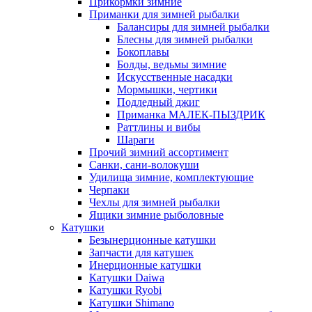
Прикормки зимние
Приманки для зимней рыбалки
Балансиры для зимней рыбалки
Блесны для зимней рыбалки
Бокоплавы
Болды, ведьмы зимние
Искусственные насадки
Мормышки, чертики
Подледный джиг
Приманка МАЛЕК-ПЫЗДРИК
Раттлины и вибы
Шараги
Прочий зимний ассортимент
Санки, сани-волокуши
Удилища зимние, комплектующие
Черпаки
Чехлы для зимней рыбалки
Ящики зимние рыболовные
Катушки
Безынерционные катушки
Запчасти для катушек
Инерционные катушки
Катушки Daiwa
Катушки Ryobi
Катушки Shimano