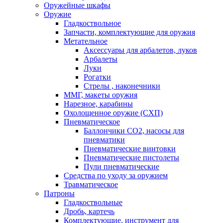
Оружейные шкафы
Оружие
Гладкоствольное
Запчасти, комплектующие для оружия
Метательное
Аксессуары для арбалетов, луков
Арбалеты
Луки
Рогатки
Стрелы , наконечники
ММГ, макеты оружия
Нарезное, карабины
Охолощенное оружие (СХП)
Пневматическое
Баллончики СО2, насосы для
пневматики
Пневматические винтовки
Пневматические пистолеты
Пули пневматические
Средства по уходу за оружием
Травматическое
Патроны
Гладкоствольные
Дробь, картечь
Комплектующие, инструмент для