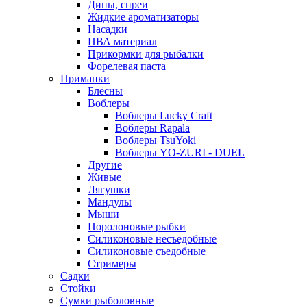
Дипы, спреи
Жидкие ароматизаторы
Насадки
ПВА материал
Прикормки для рыбалки
Форелевая паста
Приманки
Блёсны
Воблеры
Воблеры Lucky Craft
Воблеры Rapala
Воблеры TsuYoki
Воблеры YO-ZURI - DUEL
Другие
Живые
Лягушки
Мандулы
Мыши
Поролоновые рыбки
Силиконовые несъедобные
Силиконовые съедобные
Стримеры
Садки
Стойки
Сумки рыболовные