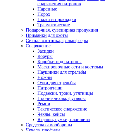
снаряжения патронов
Нарезные
Порох
Пыжи и прокладки
Травматические
Подарочная, сувенирная продукция
Приманки для охоты
Сигнал охотника, фальшфееры
Снаряжение
Засидки
Кобуры
Коробки под патроны
Маскировочные сети и костюмы
Наушники для стрельбы
Ножны
Очки для стрельбы
Патронташи
Подвески, троки, утятницы
Прочие чехлы, футляры
Ремни
Тактическое снаряжение
Чехлы, кейсы
Ягдаши, сумки, планшеты
Средства самообороны
Чучела, профили