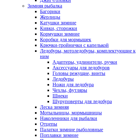
Джиг-головки
Зимняя рыбалка
Багорики
Жерлицы
Катушки зимние
Кивки, сторожки
Кормушки зимние
Коробки для мормышек
Крючки-тройнички с капелькой
Ледобуры, мотоледобуры, комплектующие к
ним
Адаптеры, удлинители, ручки
Аксессуары для ледобуров
Головы режущие, винты
Ледобуры
Ножи для ледобура
Чехлы, футляры
Шнеки
Шуруповерты для ледобура
Леска зимняя
Мотыльницы, мормышницы
Наколенники для рыбалки
Отцепы
Палатки зимние рыболовные
Поплавки зимние