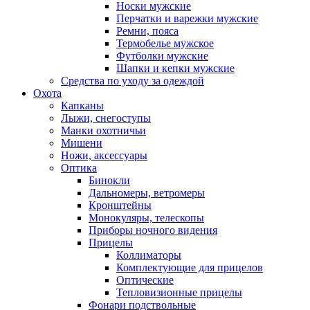
Носки мужские
Перчатки и варежки мужские
Ремни, пояса
Термобелье мужское
Футболки мужские
Шапки и кепки мужские
Средства по уходу за одеждой
Охота
Капканы
Лыжи, снегоступы
Манки охотничьи
Мишени
Ножи, аксессуары
Оптика
Бинокли
Дальномеры, ветромеры
Кронштейны
Монокуляры, телескопы
Приборы ночного видения
Прицелы
Коллиматоры
Комплектующие для прицелов
Оптические
Тепловизионные прицелы
Фонари подствольные