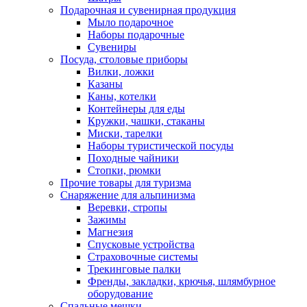
Подарочная и сувенирная продукция
Мыло подарочное
Наборы подарочные
Сувениры
Посуда, столовые приборы
Вилки, ложки
Казаны
Каны, котелки
Контейнеры для еды
Кружки, чашки, стаканы
Миски, тарелки
Наборы туристической посуды
Походные чайники
Стопки, рюмки
Прочие товары для туризма
Снаряжение для альпинизма
Веревки, стропы
Зажимы
Магнезия
Спусковые устройства
Страховочные системы
Трекинговые палки
Френды, закладки, крючья, шлямбурное
оборудование
Спальные мешки