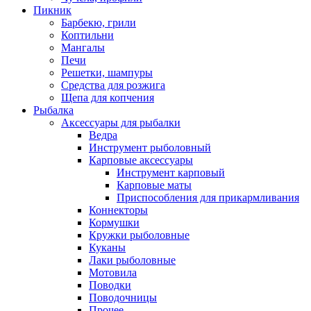
Пикник
Барбекю, грили
Коптильни
Мангалы
Печи
Решетки, шампуры
Средства для розжига
Щепа для копчения
Рыбалка
Аксессуары для рыбалки
Ведра
Инструмент рыболовный
Карповые аксессуары
Инструмент карповый
Карповые маты
Приспособления для прикармливания
Коннекторы
Кормушки
Кружки рыболовные
Куканы
Лаки рыболовные
Мотовила
Поводки
Поводочницы
Прочее