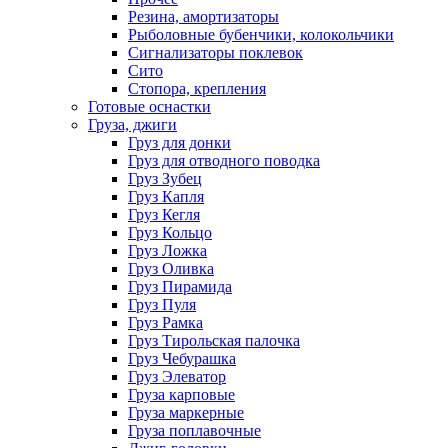
Резина, амортизаторы
Рыболовные бубенчики, колокольчики
Сигнализаторы поклевок
Сито
Стопора, крепления
Готовые оснастки
Груза, джиги
Груз для донки
Груз для отводного поводка
Груз Зубец
Груз Капля
Груз Кегля
Груз Кольцо
Груз Ложка
Груз Оливка
Груз Пирамида
Груз Пуля
Груз Рамка
Груз Тирольская палочка
Груз Чебурашка
Груз Элеватор
Груза карповые
Груза маркерные
Груза поплавочные