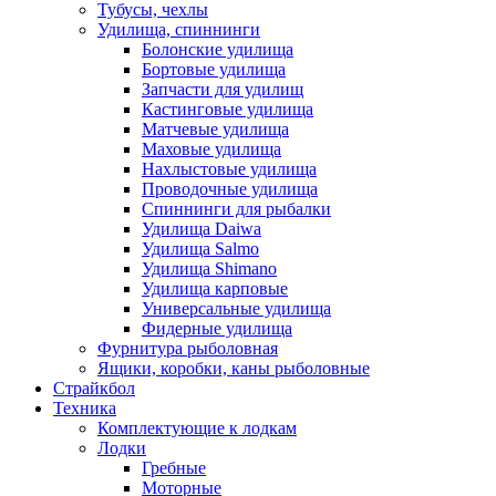
Тубусы, чехлы
Удилища, спиннинги
Болонские удилища
Бортовые удилища
Запчасти для удилищ
Кастинговые удилища
Матчевые удилища
Маховые удилища
Нахлыстовые удилища
Проводочные удилища
Спиннинги для рыбалки
Удилища Daiwa
Удилища Salmo
Удилища Shimano
Удилища карповые
Универсальные удилища
Фидерные удилища
Фурнитура рыболовная
Ящики, коробки, каны рыболовные
Страйкбол
Техника
Комплектующие к лодкам
Лодки
Гребные
Моторные