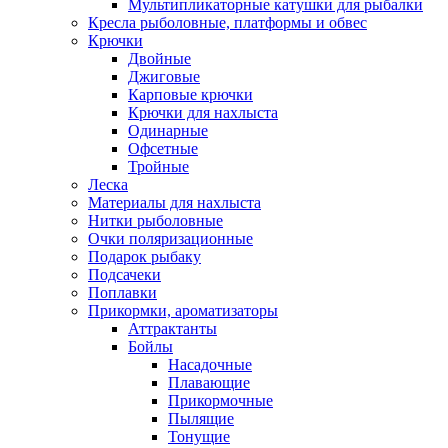
Мультипликаторные катушки для рыбалки
Кресла рыболовные, платформы и обвес
Крючки
Двойные
Джиговые
Карповые крючки
Крючки для нахлыста
Одинарные
Офсетные
Тройные
Леска
Материалы для нахлыста
Нитки рыболовные
Очки поляризационные
Подарок рыбаку
Подсачеки
Поплавки
Прикормки, ароматизаторы
Аттрактанты
Бойлы
Насадочные
Плавающие
Прикормочные
Пылящие
Тонущие