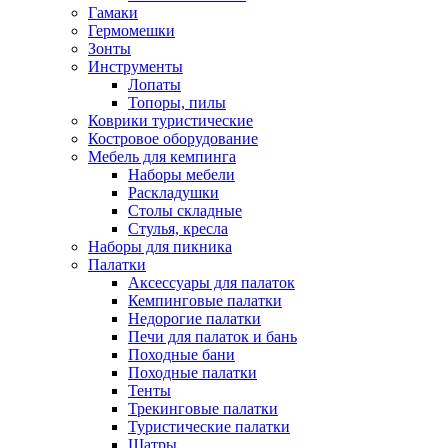
Гамаки
Гермомешки
Зонты
Инструменты
Лопаты
Топоры, пилы
Коврики туристические
Костровое оборудование
Мебель для кемпинга
Наборы мебели
Раскладушки
Столы складные
Стулья, кресла
Наборы для пикника
Палатки
Аксессуары для палаток
Кемпинговые палатки
Недорогие палатки
Печи для палаток и бань
Походные бани
Походные палатки
Тенты
Трекинговые палатки
Туристические палатки
Шатры