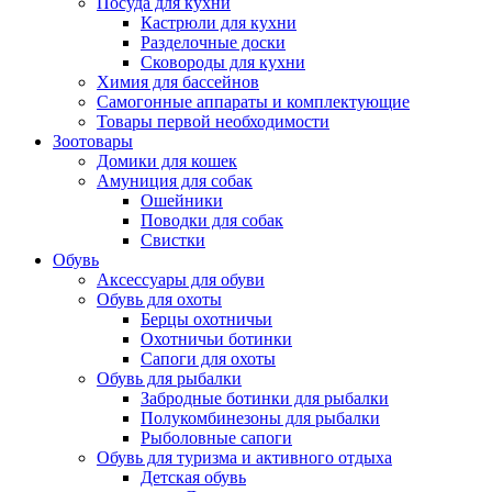
Посуда для кухни
Кастрюли для кухни
Разделочные доски
Сковороды для кухни
Химия для бассейнов
Самогонные аппараты и комплектующие
Товары первой необходимости
Зоотовары
Домики для кошек
Амуниция для собак
Ошейники
Поводки для собак
Свистки
Обувь
Аксессуары для обуви
Обувь для охоты
Берцы охотничьи
Охотничьи ботинки
Сапоги для охоты
Обувь для рыбалки
Забродные ботинки для рыбалки
Полукомбинезоны для рыбалки
Рыболовные сапоги
Обувь для туризма и активного отдыха
Детская обувь