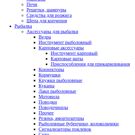
Печи
Решетки, шампуры
Средства для розжига
Щепа для копчения
Рыбалка
Аксессуары для рыбалки
Ведра
Инструмент рыболовный
Карповые аксессуары
Инструмент карповый
Карповые маты
Приспособления для прикармливания
Коннекторы
Кормушки
Кружки рыболовные
Куканы
Лаки рыболовные
Мотовила
Поводки
Поводочницы
Прочее
Резина, амортизаторы
Рыболовные бубенчики, колокольчики
Сигнализаторы поклевок
Сито