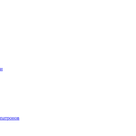
ки
 патронов