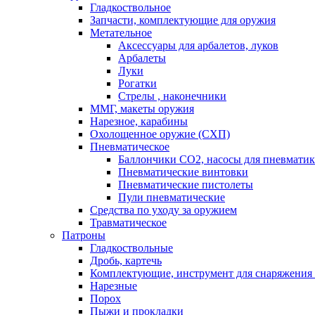
Гладкоствольное
Запчасти, комплектующие для оружия
Метательное
Аксессуары для арбалетов, луков
Арбалеты
Луки
Рогатки
Стрелы , наконечники
ММГ, макеты оружия
Нарезное, карабины
Охолощенное оружие (СХП)
Пневматическое
Баллончики СО2, насосы для пневмати
Пневматические винтовки
Пневматические пистолеты
Пули пневматические
Средства по уходу за оружием
Травматическое
Патроны
Гладкоствольные
Дробь, картечь
Комплектующие, инструмент для снаряжения
Нарезные
Порох
Пыжи и прокладки