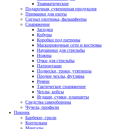
Травматические
Подарочная, сувенирная продукция
Приманки для охоты
Сигнал охотника, фальшфееры
Снаряжение
Засидки
Кобуры
Коробки под патроны
Маскировочные сети и костюмы
Наушники для стрельбы
Ножны
Очки для стрельбы
Патронташи
Подвески, троки, утятницы
Прочие чехлы, футляры
Ремни
Тактическое снаряжение
Чехлы, кейсы
Ягдаши, сумки, планшеты
Средства самообороны
Чучела, профили
Пикник
Барбекю, грили
Коптильни
Мангалы