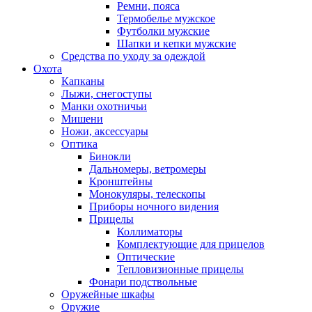
Ремни, пояса
Термобелье мужское
Футболки мужские
Шапки и кепки мужские
Средства по уходу за одеждой
Охота
Капканы
Лыжи, снегоступы
Манки охотничьи
Мишени
Ножи, аксессуары
Оптика
Бинокли
Дальномеры, ветромеры
Кронштейны
Монокуляры, телескопы
Приборы ночного видения
Прицелы
Коллиматоры
Комплектующие для прицелов
Оптические
Тепловизионные прицелы
Фонари подствольные
Оружейные шкафы
Оружие