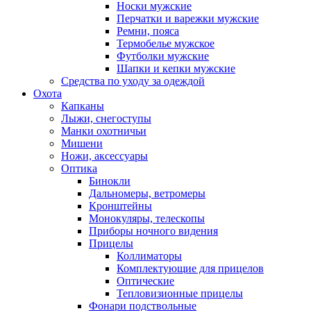
Носки мужские
Перчатки и варежки мужские
Ремни, пояса
Термобелье мужское
Футболки мужские
Шапки и кепки мужские
Средства по уходу за одеждой
Охота
Капканы
Лыжи, снегоступы
Манки охотничьи
Мишени
Ножи, аксессуары
Оптика
Бинокли
Дальномеры, ветромеры
Кронштейны
Монокуляры, телескопы
Приборы ночного видения
Прицелы
Коллиматоры
Комплектующие для прицелов
Оптические
Тепловизионные прицелы
Фонари подствольные