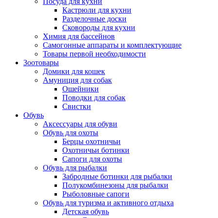
Посуда для кухни
Кастрюли для кухни
Разделочные доски
Сковороды для кухни
Химия для бассейнов
Самогонные аппараты и комплектующие
Товары первой необходимости
Зоотовары
Домики для кошек
Амуниция для собак
Ошейники
Поводки для собак
Свистки
Обувь
Аксессуары для обуви
Обувь для охоты
Берцы охотничьи
Охотничьи ботинки
Сапоги для охоты
Обувь для рыбалки
Забродные ботинки для рыбалки
Полукомбинезоны для рыбалки
Рыболовные сапоги
Обувь для туризма и активного отдыха
Детская обувь