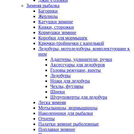
Джиг-головки
Зимняя рыбалка
Багорики
Жерлицы
Катушки зимние
Кивки, сторожки
Кормушки зимние
Коробки для мормышек
Крючки-тройнички с капелькой
Ледобуры, мотоледобуры, комплектующие к
ним
Адаптеры, удлинители, ручки
Аксессуары для ледобуров
Головы режущие, винты
Ледобуры
Ножи для ледобура
Чехлы, футляры
Шнеки
Шуруповерты для ледобура
Леска зимняя
Мотыльницы, мормышницы
Наколенники для рыбалки
Отцепы
Палатки зимние рыболовные
Поплавки зимние