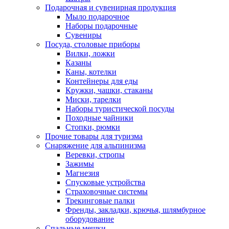
Подарочная и сувенирная продукция
Мыло подарочное
Наборы подарочные
Сувениры
Посуда, столовые приборы
Вилки, ложки
Казаны
Каны, котелки
Контейнеры для еды
Кружки, чашки, стаканы
Миски, тарелки
Наборы туристической посуды
Походные чайники
Стопки, рюмки
Прочие товары для туризма
Снаряжение для альпинизма
Веревки, стропы
Зажимы
Магнезия
Спусковые устройства
Страховочные системы
Трекинговые палки
Френды, закладки, крючья, шлямбурное
оборудование
Спальные мешки