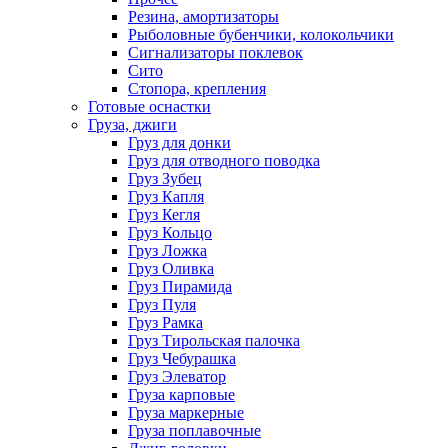
Резина, амортизаторы
Рыболовные бубенчики, колокольчики
Сигнализаторы поклевок
Сито
Стопора, крепления
Готовые оснастки
Груза, джиги
Груз для донки
Груз для отводного поводка
Груз Зубец
Груз Капля
Груз Кегля
Груз Кольцо
Груз Ложка
Груз Оливка
Груз Пирамида
Груз Пуля
Груз Рамка
Груз Тирольская палочка
Груз Чебурашка
Груз Элеватор
Груза карповые
Груза маркерные
Груза поплавочные