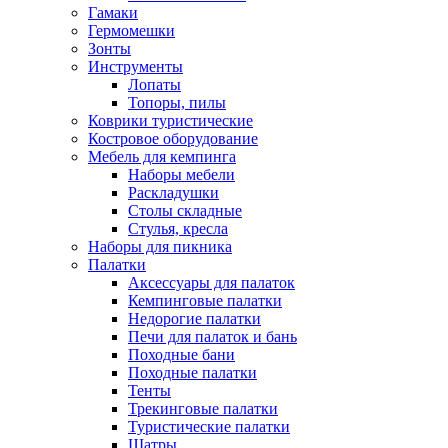
Гамаки
Гермомешки
Зонты
Инструменты
Лопаты
Топоры, пилы
Коврики туристические
Костровое оборудование
Мебель для кемпинга
Наборы мебели
Раскладушки
Столы складные
Стулья, кресла
Наборы для пикника
Палатки
Аксессуары для палаток
Кемпинговые палатки
Недорогие палатки
Печи для палаток и бань
Походные бани
Походные палатки
Тенты
Трекинговые палатки
Туристические палатки
Шатры