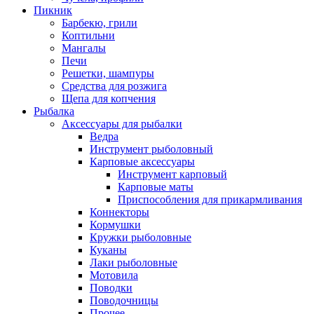
Пикник
Барбекю, грили
Коптильни
Мангалы
Печи
Решетки, шампуры
Средства для розжига
Щепа для копчения
Рыбалка
Аксессуары для рыбалки
Ведра
Инструмент рыболовный
Карповые аксессуары
Инструмент карповый
Карповые маты
Приспособления для прикармливания
Коннекторы
Кормушки
Кружки рыболовные
Куканы
Лаки рыболовные
Мотовила
Поводки
Поводочницы
Прочее