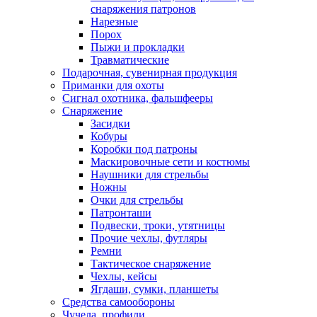
снаряжения патронов
Нарезные
Порох
Пыжи и прокладки
Травматические
Подарочная, сувенирная продукция
Приманки для охоты
Сигнал охотника, фальшфееры
Снаряжение
Засидки
Кобуры
Коробки под патроны
Маскировочные сети и костюмы
Наушники для стрельбы
Ножны
Очки для стрельбы
Патронташи
Подвески, троки, утятницы
Прочие чехлы, футляры
Ремни
Тактическое снаряжение
Чехлы, кейсы
Ягдаши, сумки, планшеты
Средства самообороны
Чучела, профили