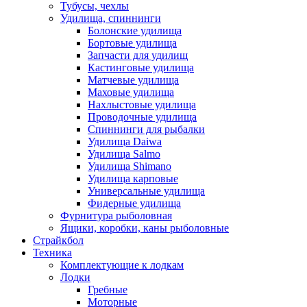
Тубусы, чехлы
Удилища, спиннинги
Болонские удилища
Бортовые удилища
Запчасти для удилищ
Кастинговые удилища
Матчевые удилища
Маховые удилища
Нахлыстовые удилища
Проводочные удилища
Спиннинги для рыбалки
Удилища Daiwa
Удилища Salmo
Удилища Shimano
Удилища карповые
Универсальные удилища
Фидерные удилища
Фурнитура рыболовная
Ящики, коробки, каны рыболовные
Страйкбол
Техника
Комплектующие к лодкам
Лодки
Гребные
Моторные