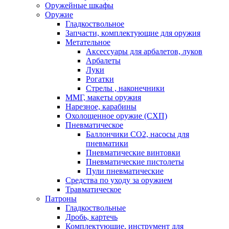
Оружейные шкафы
Оружие
Гладкоствольное
Запчасти, комплектующие для оружия
Метательное
Аксессуары для арбалетов, луков
Арбалеты
Луки
Рогатки
Стрелы , наконечники
ММГ, макеты оружия
Нарезное, карабины
Охолощенное оружие (СХП)
Пневматическое
Баллончики СО2, насосы для
пневматики
Пневматические винтовки
Пневматические пистолеты
Пули пневматические
Средства по уходу за оружием
Травматическое
Патроны
Гладкоствольные
Дробь, картечь
Комплектующие, инструмент для