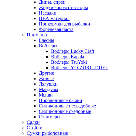
Дипы, спреи
Жидкие ароматизаторы
Насадки
ПВА материал
Прикормки для рыбалки
Форелевая паста
Приманки
Блёсны
Воблеры
Воблеры Lucky Craft
Воблеры Rapala
Воблеры TsuYoki
Воблеры YO-ZURI - DUEL
Другие
Живые
Лягушки
Мандулы
Мыши
Поролоновые рыбки
Силиконовые несъедобные
Силиконовые съедобные
Стримеры
Садки
Стойки
Сумки рыболовные