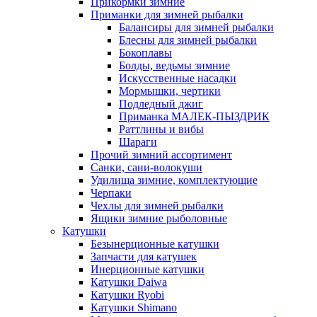
Прикормки зимние
Приманки для зимней рыбалки
Балансиры для зимней рыбалки
Блесны для зимней рыбалки
Бокоплавы
Болды, ведьмы зимние
Искусственные насадки
Мормышки, чертики
Подледный джиг
Приманка МАЛЕК-ПЫЗДРИК
Раттлины и вибы
Шараги
Прочий зимний ассортимент
Санки, сани-волокуши
Удилища зимние, комплектующие
Черпаки
Чехлы для зимней рыбалки
Ящики зимние рыболовные
Катушки
Безынерционные катушки
Запчасти для катушек
Инерционные катушки
Катушки Daiwa
Катушки Ryobi
Катушки Shimano