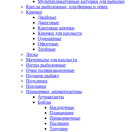
Мультипликаторные катушки для рыбалки
Кресла рыболовные, платформы и обвес
Крючки
Двойные
Джиговые
Карповые крючки
Крючки для нахлыста
Одинарные
Офсетные
Тройные
Леска
Материалы для нахлыста
Нитки рыболовные
Очки поляризационные
Подарок рыбаку
Подсачеки
Поплавки
Прикормки, ароматизаторы
Аттрактанты
Бойлы
Насадочные
Плавающие
Прикормочные
Пылящие
Тонущие