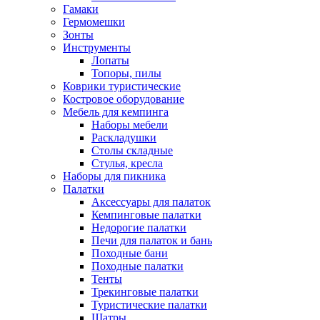
Гамаки
Гермомешки
Зонты
Инструменты
Лопаты
Топоры, пилы
Коврики туристические
Костровое оборудование
Мебель для кемпинга
Наборы мебели
Раскладушки
Столы складные
Стулья, кресла
Наборы для пикника
Палатки
Аксессуары для палаток
Кемпинговые палатки
Недорогие палатки
Печи для палаток и бань
Походные бани
Походные палатки
Тенты
Трекинговые палатки
Туристические палатки
Шатры