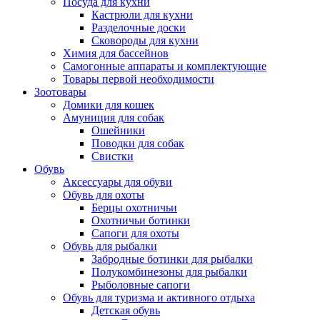
Посуда для кухни
Кастрюли для кухни
Разделочные доски
Сковороды для кухни
Химия для бассейнов
Самогонные аппараты и комплектующие
Товары первой необходимости
Зоотовары
Домики для кошек
Амуниция для собак
Ошейники
Поводки для собак
Свистки
Обувь
Аксессуары для обуви
Обувь для охоты
Берцы охотничьи
Охотничьи ботинки
Сапоги для охоты
Обувь для рыбалки
Забродные ботинки для рыбалки
Полукомбинезоны для рыбалки
Рыболовные сапоги
Обувь для туризма и активного отдыха
Детская обувь