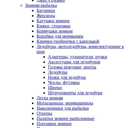
Джиг-головки
Зимняя рыбалка
Багорики
Жерлицы
Катушки зимние
Кивки, сторожки
Кормушки зимние
Коробки для мормышек
Крючки-тройнички с капелькой
Ледобуры, мотоледобуры, комплектующие к
ним
Адаптеры, удлинители, ручки
Аксессуары для ледобуров
Головы режущие, винты
Ледобуры
Ножи для ледобура
Чехлы, футляры
Шнеки
Шуруповерты для ледобура
Леска зимняя
Мотыльницы, мормышницы
Наколенники для рыбалки
Отцепы
Палатки зимние рыболовные
Поплавки зимние