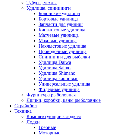
Тубусы, чехлы
Удилища, спиннинги
Болонские удилища
Бортовые удилища
Запчасти для удилищ
Кастинговые удилища
Матчевые удилища
Маховые удилища
Нахлыстовые удилища
Проводочные удилища
Спиннинги для рыбалки
Удилища Daiwa
Удилища Salmo
Удилища Shimano
Удилища карповые
Универсальные удилища
Фидерные удилища
Фурнитура рыболовная
Ящики, коробки, каны рыболовные
Страйкбол
Техника
Комплектующие к лодкам
Лодки
Гребные
Моторные