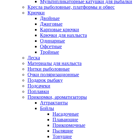
Мультипликаторные катушки для рыбалки
Кресла рыболовные, платформы и обвес
Крючки
Двойные
Джиговые
Карповые крючки
Крючки для нахлыста
Одинарные
Офсетные
Тройные
Леска
Материалы для нахлыста
Нитки рыболовные
Очки поляризационные
Подарок рыбаку
Подсачеки
Поплавки
Прикормки, ароматизаторы
Аттрактанты
Бойлы
Насадочные
Плавающие
Прикормочные
Пылящие
Тонущие