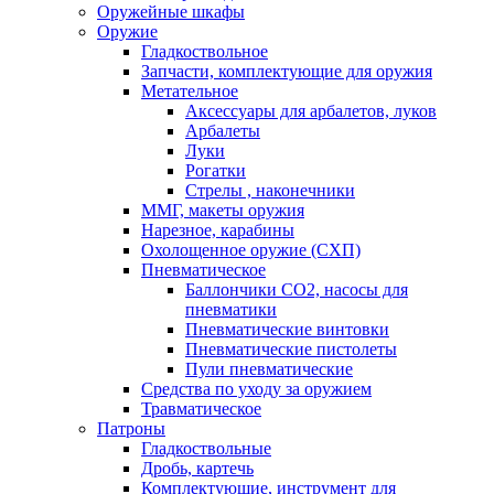
Оружейные шкафы
Оружие
Гладкоствольное
Запчасти, комплектующие для оружия
Метательное
Аксессуары для арбалетов, луков
Арбалеты
Луки
Рогатки
Стрелы , наконечники
ММГ, макеты оружия
Нарезное, карабины
Охолощенное оружие (СХП)
Пневматическое
Баллончики СО2, насосы для
пневматики
Пневматические винтовки
Пневматические пистолеты
Пули пневматические
Средства по уходу за оружием
Травматическое
Патроны
Гладкоствольные
Дробь, картечь
Комплектующие, инструмент для