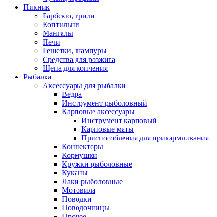
Пикник
Барбекю, грили
Коптильни
Мангалы
Печи
Решетки, шампуры
Средства для розжига
Щепа для копчения
Рыбалка
Аксессуары для рыбалки
Ведра
Инструмент рыболовный
Карповые аксессуары
Инструмент карповый
Карповые маты
Приспособления для прикармливания
Коннекторы
Кормушки
Кружки рыболовные
Куканы
Лаки рыболовные
Мотовила
Поводки
Поводочницы
Прочее