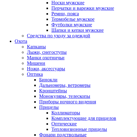
Носки мужские
Перчатки и варежки мужские
Ремни, пояса
Термобелье мужское
Футболки мужские
Шапки и кепки мужские
Средства по уходу за одеждой
Охота
Капканы
Лыжи, снегоступы
Манки охотничьи
Мишени
Ножи, аксессуары
Оптика
Бинокли
Дальномеры, ветромеры
Кронштейны
Монокуляры, телескопы
Приборы ночного видения
Прицелы
Коллиматоры
Комплектующие для прицелов
Оптические
Тепловизионные прицелы
Фонари подствольные