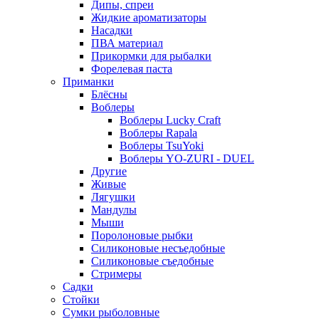
Дипы, спреи
Жидкие ароматизаторы
Насадки
ПВА материал
Прикормки для рыбалки
Форелевая паста
Приманки
Блёсны
Воблеры
Воблеры Lucky Craft
Воблеры Rapala
Воблеры TsuYoki
Воблеры YO-ZURI - DUEL
Другие
Живые
Лягушки
Мандулы
Мыши
Поролоновые рыбки
Силиконовые несъедобные
Силиконовые съедобные
Стримеры
Садки
Стойки
Сумки рыболовные