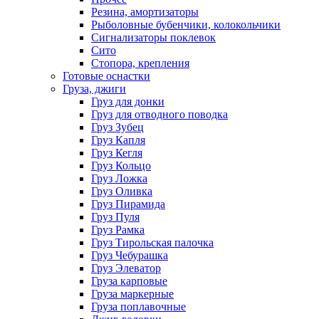
Резина, амортизаторы
Рыболовные бубенчики, колокольчики
Сигнализаторы поклевок
Сито
Стопора, крепления
Готовые оснастки
Груза, джиги
Груз для донки
Груз для отводного поводка
Груз Зубец
Груз Капля
Груз Кегля
Груз Кольцо
Груз Ложка
Груз Оливка
Груз Пирамида
Груз Пуля
Груз Рамка
Груз Тирольская палочка
Груз Чебурашка
Груз Элеватор
Груза карповые
Груза маркерные
Груза поплавочные