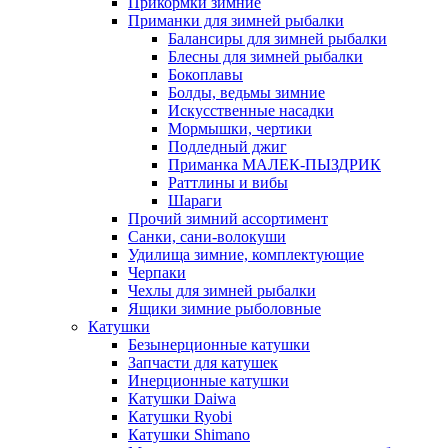
Прикормки зимние
Приманки для зимней рыбалки
Балансиры для зимней рыбалки
Блесны для зимней рыбалки
Бокоплавы
Болды, ведьмы зимние
Искусственные насадки
Мормышки, чертики
Подледный джиг
Приманка МАЛЕК-ПЫЗДРИК
Раттлины и вибы
Шараги
Прочий зимний ассортимент
Санки, сани-волокуши
Удилища зимние, комплектующие
Черпаки
Чехлы для зимней рыбалки
Ящики зимние рыболовные
Катушки
Безынерционные катушки
Запчасти для катушек
Инерционные катушки
Катушки Daiwa
Катушки Ryobi
Катушки Shimano