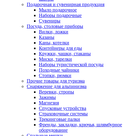
Подарочная и сувенирная продукция
Мыло подарочное
Наборы подарочные
Сувениры
Посуда, столовые приборы
Вилки, ложки
Казаны
Каны, котелки
Контейнеры для еды
Кружки, чашки, стаканы
Миски, тарелки
Наборы туристической посуды
Походные чайники
Стопки, рюмки
Прочие товары для туризма
Снаряжение для альпинизма
Веревки, стропы
Зажимы
Магнезия
Спусковые устройства
Страховочные системы
Трекинговые палки
Френды, закладки, крючья, шлямбурное
оборудование
Спальные мешки