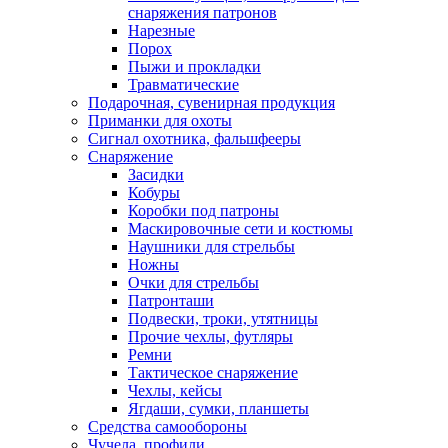
снаряжения патронов
Нарезные
Порох
Пыжи и прокладки
Травматические
Подарочная, сувенирная продукция
Приманки для охоты
Сигнал охотника, фальшфееры
Снаряжение
Засидки
Кобуры
Коробки под патроны
Маскировочные сети и костюмы
Наушники для стрельбы
Ножны
Очки для стрельбы
Патронташи
Подвески, троки, утятницы
Прочие чехлы, футляры
Ремни
Тактическое снаряжение
Чехлы, кейсы
Ягдаши, сумки, планшеты
Средства самообороны
Чучела, профили