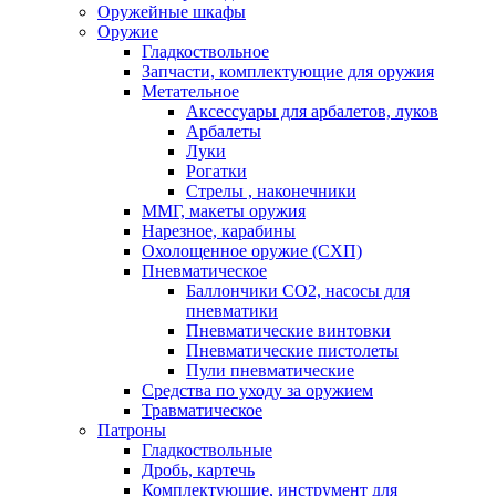
Оружейные шкафы
Оружие
Гладкоствольное
Запчасти, комплектующие для оружия
Метательное
Аксессуары для арбалетов, луков
Арбалеты
Луки
Рогатки
Стрелы , наконечники
ММГ, макеты оружия
Нарезное, карабины
Охолощенное оружие (СХП)
Пневматическое
Баллончики СО2, насосы для
пневматики
Пневматические винтовки
Пневматические пистолеты
Пули пневматические
Средства по уходу за оружием
Травматическое
Патроны
Гладкоствольные
Дробь, картечь
Комплектующие, инструмент для