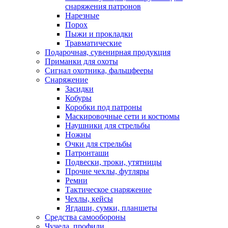
снаряжения патронов
Нарезные
Порох
Пыжи и прокладки
Травматические
Подарочная, сувенирная продукция
Приманки для охоты
Сигнал охотника, фальшфееры
Снаряжение
Засидки
Кобуры
Коробки под патроны
Маскировочные сети и костюмы
Наушники для стрельбы
Ножны
Очки для стрельбы
Патронташи
Подвески, троки, утятницы
Прочие чехлы, футляры
Ремни
Тактическое снаряжение
Чехлы, кейсы
Ягдаши, сумки, планшеты
Средства самообороны
Чучела, профили