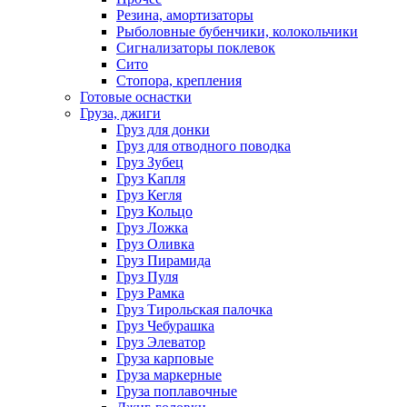
Резина, амортизаторы
Рыболовные бубенчики, колокольчики
Сигнализаторы поклевок
Сито
Стопора, крепления
Готовые оснастки
Груза, джиги
Груз для донки
Груз для отводного поводка
Груз Зубец
Груз Капля
Груз Кегля
Груз Кольцо
Груз Ложка
Груз Оливка
Груз Пирамида
Груз Пуля
Груз Рамка
Груз Тирольская палочка
Груз Чебурашка
Груз Элеватор
Груза карповые
Груза маркерные
Груза поплавочные