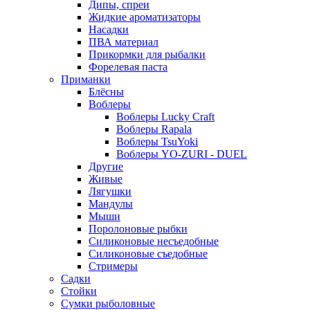
Дипы, спреи
Жидкие ароматизаторы
Насадки
ПВА материал
Прикормки для рыбалки
Форелевая паста
Приманки
Блёсны
Воблеры
Воблеры Lucky Craft
Воблеры Rapala
Воблеры TsuYoki
Воблеры YO-ZURI - DUEL
Другие
Живые
Лягушки
Мандулы
Мыши
Поролоновые рыбки
Силиконовые несъедобные
Силиконовые съедобные
Стримеры
Садки
Стойки
Сумки рыболовные