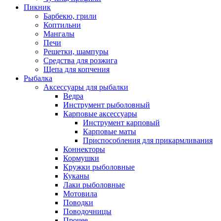
Пикник
Барбекю, грили
Коптильни
Мангалы
Печи
Решетки, шампуры
Средства для розжига
Щепа для копчения
Рыбалка
Аксессуары для рыбалки
Ведра
Инструмент рыболовный
Карповые аксессуары
Инструмент карповый
Карповые маты
Приспособления для прикармливания
Коннекторы
Кормушки
Кружки рыболовные
Куканы
Лаки рыболовные
Мотовила
Поводки
Поводочницы
Прочее