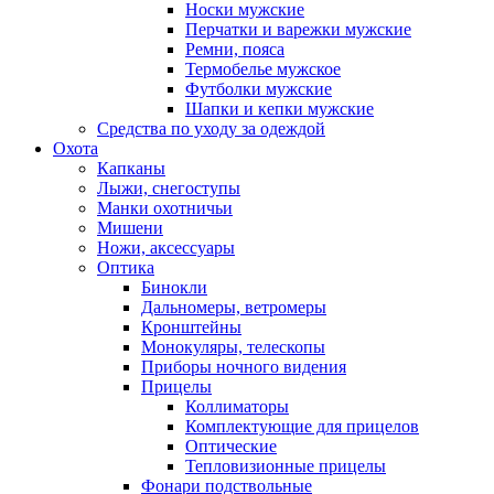
Носки мужские
Перчатки и варежки мужские
Ремни, пояса
Термобелье мужское
Футболки мужские
Шапки и кепки мужские
Средства по уходу за одеждой
Охота
Капканы
Лыжи, снегоступы
Манки охотничьи
Мишени
Ножи, аксессуары
Оптика
Бинокли
Дальномеры, ветромеры
Кронштейны
Монокуляры, телескопы
Приборы ночного видения
Прицелы
Коллиматоры
Комплектующие для прицелов
Оптические
Тепловизионные прицелы
Фонари подствольные