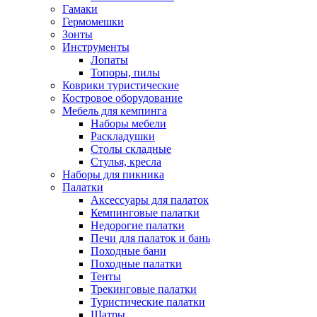
Гамаки
Гермомешки
Зонты
Инструменты
Лопаты
Топоры, пилы
Коврики туристические
Костровое оборудование
Мебель для кемпинга
Наборы мебели
Раскладушки
Столы складные
Стулья, кресла
Наборы для пикника
Палатки
Аксессуары для палаток
Кемпинговые палатки
Недорогие палатки
Печи для палаток и бань
Походные бани
Походные палатки
Тенты
Трекинговые палатки
Туристические палатки
Шатры