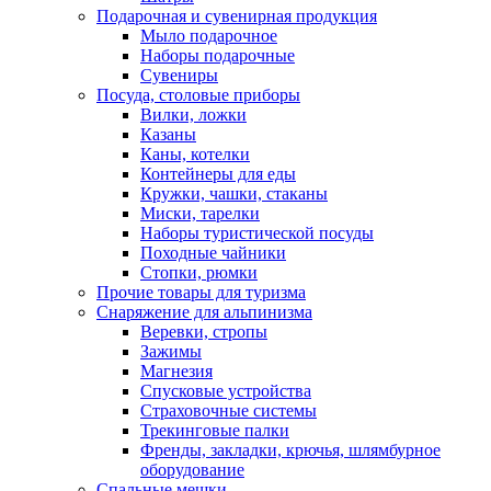
Подарочная и сувенирная продукция
Мыло подарочное
Наборы подарочные
Сувениры
Посуда, столовые приборы
Вилки, ложки
Казаны
Каны, котелки
Контейнеры для еды
Кружки, чашки, стаканы
Миски, тарелки
Наборы туристической посуды
Походные чайники
Стопки, рюмки
Прочие товары для туризма
Снаряжение для альпинизма
Веревки, стропы
Зажимы
Магнезия
Спусковые устройства
Страховочные системы
Трекинговые палки
Френды, закладки, крючья, шлямбурное
оборудование
Спальные мешки