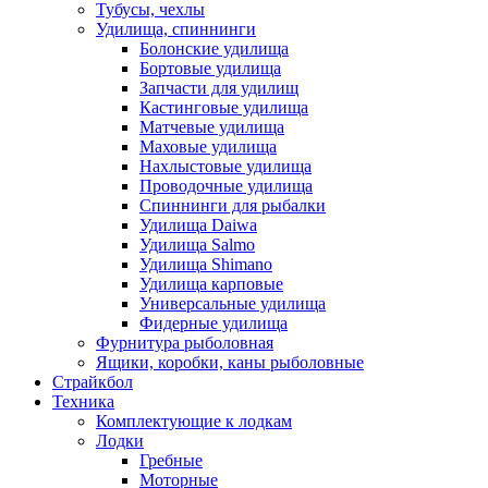
Тубусы, чехлы
Удилища, спиннинги
Болонские удилища
Бортовые удилища
Запчасти для удилищ
Кастинговые удилища
Матчевые удилища
Маховые удилища
Нахлыстовые удилища
Проводочные удилища
Спиннинги для рыбалки
Удилища Daiwa
Удилища Salmo
Удилища Shimano
Удилища карповые
Универсальные удилища
Фидерные удилища
Фурнитура рыболовная
Ящики, коробки, каны рыболовные
Страйкбол
Техника
Комплектующие к лодкам
Лодки
Гребные
Моторные