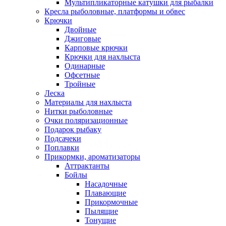
Мультипликаторные катушки для рыбалки
Кресла рыболовные, платформы и обвес
Крючки
Двойные
Джиговые
Карповые крючки
Крючки для нахлыста
Одинарные
Офсетные
Тройные
Леска
Материалы для нахлыста
Нитки рыболовные
Очки поляризационные
Подарок рыбаку
Подсачеки
Поплавки
Прикормки, ароматизаторы
Аттрактанты
Бойлы
Насадочные
Плавающие
Прикормочные
Пылящие
Тонущие