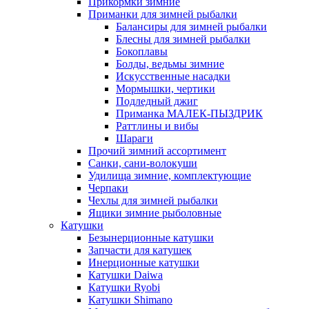
Прикормки зимние
Приманки для зимней рыбалки
Балансиры для зимней рыбалки
Блесны для зимней рыбалки
Бокоплавы
Болды, ведьмы зимние
Искусственные насадки
Мормышки, чертики
Подледный джиг
Приманка МАЛЕК-ПЫЗДРИК
Раттлины и вибы
Шараги
Прочий зимний ассортимент
Санки, сани-волокуши
Удилища зимние, комплектующие
Черпаки
Чехлы для зимней рыбалки
Ящики зимние рыболовные
Катушки
Безынерционные катушки
Запчасти для катушек
Инерционные катушки
Катушки Daiwa
Катушки Ryobi
Катушки Shimano