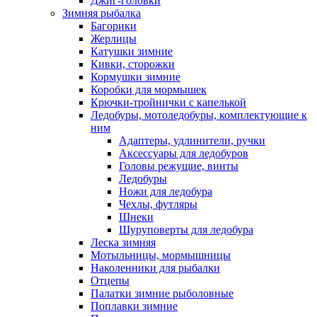
Джиг-головки
Зимняя рыбалка
Багорики
Жерлицы
Катушки зимние
Кивки, сторожки
Кормушки зимние
Коробки для мормышек
Крючки-тройнички с капелькой
Ледобуры, мотоледобуры, комплектующие к
ним
Адаптеры, удлинители, ручки
Аксессуары для ледобуров
Головы режущие, винты
Ледобуры
Ножи для ледобура
Чехлы, футляры
Шнеки
Шуруповерты для ледобура
Леска зимняя
Мотыльницы, мормышницы
Наколенники для рыбалки
Отцепы
Палатки зимние рыболовные
Поплавки зимние