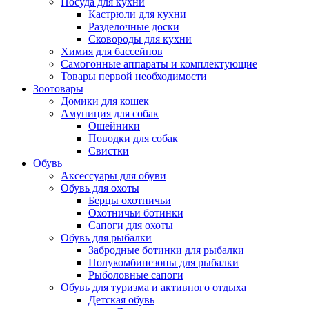
Посуда для кухни
Кастрюли для кухни
Разделочные доски
Сковороды для кухни
Химия для бассейнов
Самогонные аппараты и комплектующие
Товары первой необходимости
Зоотовары
Домики для кошек
Амуниция для собак
Ошейники
Поводки для собак
Свистки
Обувь
Аксессуары для обуви
Обувь для охоты
Берцы охотничьи
Охотничьи ботинки
Сапоги для охоты
Обувь для рыбалки
Забродные ботинки для рыбалки
Полукомбинезоны для рыбалки
Рыболовные сапоги
Обувь для туризма и активного отдыха
Детская обувь