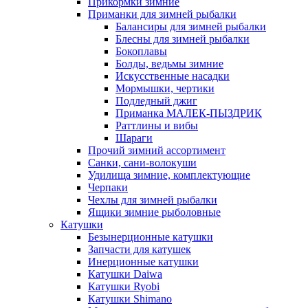
Прикормки зимние
Приманки для зимней рыбалки
Балансиры для зимней рыбалки
Блесны для зимней рыбалки
Бокоплавы
Болды, ведьмы зимние
Искусственные насадки
Мормышки, чертики
Подледный джиг
Приманка МАЛЕК-ПЫЗДРИК
Раттлины и вибы
Шараги
Прочий зимний ассортимент
Санки, сани-волокуши
Удилища зимние, комплектующие
Черпаки
Чехлы для зимней рыбалки
Ящики зимние рыболовные
Катушки
Безынерционные катушки
Запчасти для катушек
Инерционные катушки
Катушки Daiwa
Катушки Ryobi
Катушки Shimano