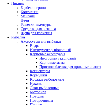
Пикник
Барбекю, грили
Коптильни
Мангалы
Печи
Решетки, шампуры
Средства для розжига
Щепа для копчения
Рыбалка
Аксессуары для рыбалки
Ведра
Инструмент рыболовный
Карповые аксессуары
Инструмент карповый
Карповые маты
Приспособления для прикармливания
Коннекторы
Кормушки
Кружки рыболовные
Куканы
Лаки рыболовные
Мотовила
Поводки
Поводочницы
Прочее