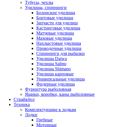
Тубусы, чехлы
Удилища, спиннинги
Болонские удилища
Бортовые удилища
Запчасти для удилищ
Кастинговые удилища
Матчевые удилища
Маховые удилища
Нахлыстовые удилища
Проводочные удилища
Спиннинги для рыбалки
Удилища Daiwa
Удилища Salmo
Удилища Shimano
Удилища карповые
Универсальные удилища
Фидерные удилища
Фурнитура рыболовная
Ящики, коробки, каны рыболовные
Страйкбол
Техника
Комплектующие к лодкам
Лодки
Гребные
Моторные