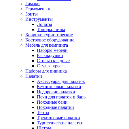
Гамаки
Гермомешки
Зонты
Инструменты
Лопаты
Топоры, пилы
Коврики туристические
Костровое оборудование
Мебель для кемпинга
Наборы мебели
Раскладушки
Столы складные
Стулья, кресла
Наборы для пикника
Палатки
Аксессуары для палаток
Кемпинговые палатки
Недорогие палатки
Печи для палаток и бань
Походные бани
Походные палатки
Тенты
Трекинговые палатки
Туристические палатки
Шатры