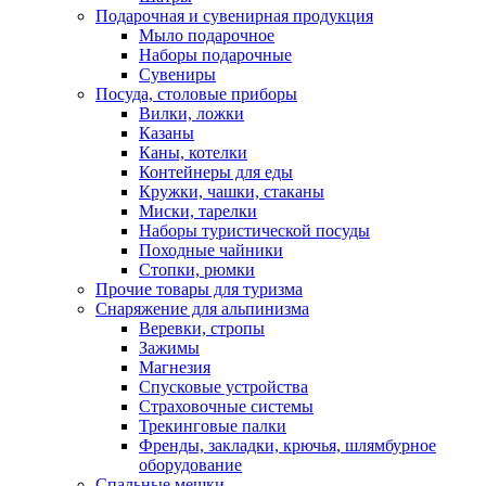
Подарочная и сувенирная продукция
Мыло подарочное
Наборы подарочные
Сувениры
Посуда, столовые приборы
Вилки, ложки
Казаны
Каны, котелки
Контейнеры для еды
Кружки, чашки, стаканы
Миски, тарелки
Наборы туристической посуды
Походные чайники
Стопки, рюмки
Прочие товары для туризма
Снаряжение для альпинизма
Веревки, стропы
Зажимы
Магнезия
Спусковые устройства
Страховочные системы
Трекинговые палки
Френды, закладки, крючья, шлямбурное
оборудование
Спальные мешки