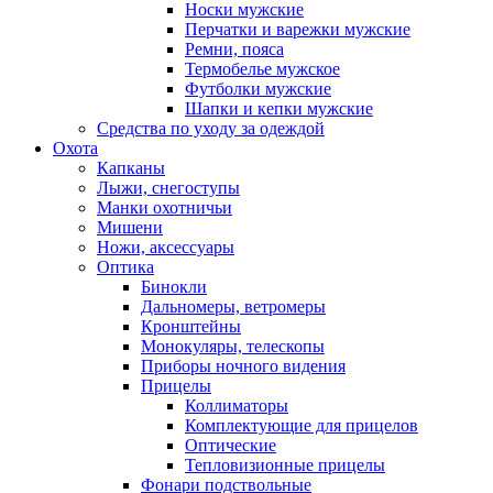
Носки мужские
Перчатки и варежки мужские
Ремни, пояса
Термобелье мужское
Футболки мужские
Шапки и кепки мужские
Средства по уходу за одеждой
Охота
Капканы
Лыжи, снегоступы
Манки охотничьи
Мишени
Ножи, аксессуары
Оптика
Бинокли
Дальномеры, ветромеры
Кронштейны
Монокуляры, телескопы
Приборы ночного видения
Прицелы
Коллиматоры
Комплектующие для прицелов
Оптические
Тепловизионные прицелы
Фонари подствольные