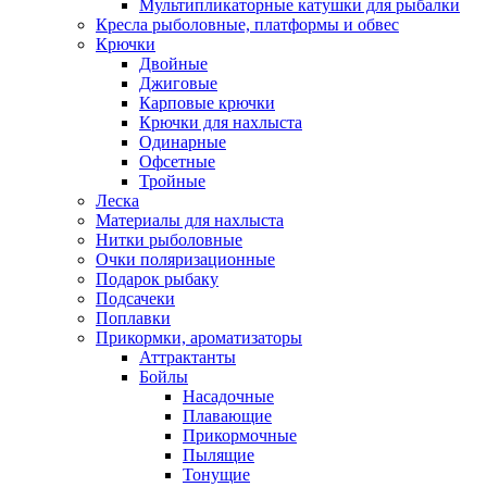
Мультипликаторные катушки для рыбалки
Кресла рыболовные, платформы и обвес
Крючки
Двойные
Джиговые
Карповые крючки
Крючки для нахлыста
Одинарные
Офсетные
Тройные
Леска
Материалы для нахлыста
Нитки рыболовные
Очки поляризационные
Подарок рыбаку
Подсачеки
Поплавки
Прикормки, ароматизаторы
Аттрактанты
Бойлы
Насадочные
Плавающие
Прикормочные
Пылящие
Тонущие