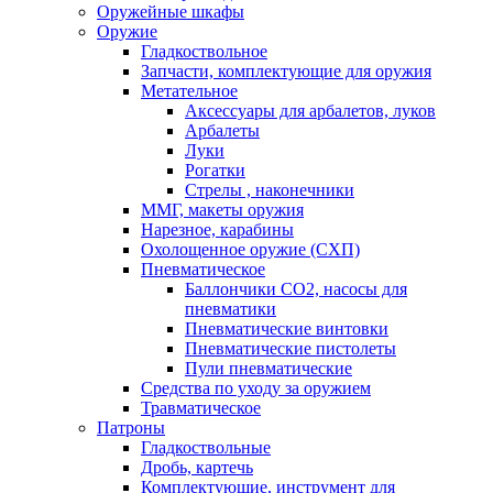
Оружейные шкафы
Оружие
Гладкоствольное
Запчасти, комплектующие для оружия
Метательное
Аксессуары для арбалетов, луков
Арбалеты
Луки
Рогатки
Стрелы , наконечники
ММГ, макеты оружия
Нарезное, карабины
Охолощенное оружие (СХП)
Пневматическое
Баллончики СО2, насосы для
пневматики
Пневматические винтовки
Пневматические пистолеты
Пули пневматические
Средства по уходу за оружием
Травматическое
Патроны
Гладкоствольные
Дробь, картечь
Комплектующие, инструмент для