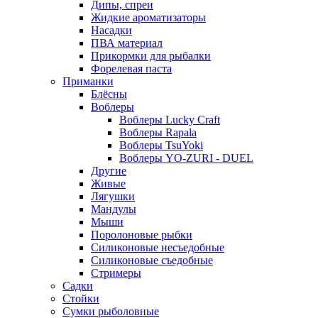
Дипы, спреи
Жидкие ароматизаторы
Насадки
ПВА материал
Прикормки для рыбалки
Форелевая паста
Приманки
Блёсны
Воблеры
Воблеры Lucky Craft
Воблеры Rapala
Воблеры TsuYoki
Воблеры YO-ZURI - DUEL
Другие
Живые
Лягушки
Мандулы
Мыши
Поролоновые рыбки
Силиконовые несъедобные
Силиконовые съедобные
Стримеры
Садки
Стойки
Сумки рыболовные