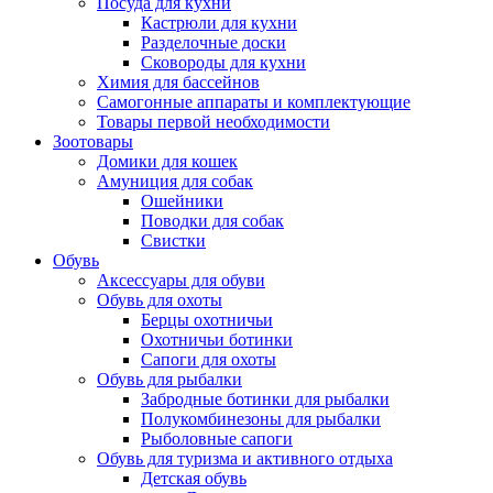
Посуда для кухни
Кастрюли для кухни
Разделочные доски
Сковороды для кухни
Химия для бассейнов
Самогонные аппараты и комплектующие
Товары первой необходимости
Зоотовары
Домики для кошек
Амуниция для собак
Ошейники
Поводки для собак
Свистки
Обувь
Аксессуары для обуви
Обувь для охоты
Берцы охотничьи
Охотничьи ботинки
Сапоги для охоты
Обувь для рыбалки
Забродные ботинки для рыбалки
Полукомбинезоны для рыбалки
Рыболовные сапоги
Обувь для туризма и активного отдыха
Детская обувь