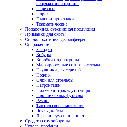
снаряжения патронов
Нарезные
Порох
Пыжи и прокладки
Травматические
Подарочная, сувенирная продукция
Приманки для охоты
Сигнал охотника, фальшфееры
Снаряжение
Засидки
Кобуры
Коробки под патроны
Маскировочные сети и костюмы
Наушники для стрельбы
Ножны
Очки для стрельбы
Патронташи
Подвески, троки, утятницы
Прочие чехлы, футляры
Ремни
Тактическое снаряжение
Чехлы, кейсы
Ягдаши, сумки, планшеты
Средства самообороны
Чучела, профили