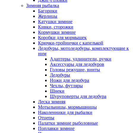
Джиг-головки
Зимняя рыбалка
Багорики
Жерлицы
Катушки зимние
Кивки, сторожки
Кормушки зимние
Коробки для мормышек
Крючки-тройнички с капелькой
Ледобуры, мотоледобуры, комплектующие к
ним
Адаптеры, удлинители, ручки
Аксессуары для ледобуров
Головы режущие, винты
Ледобуры
Ножи для ледобура
Чехлы, футляры
Шнеки
Шуруповерты для ледобура
Леска зимняя
Мотыльницы, мормышницы
Наколенники для рыбалки
Отцепы
Палатки зимние рыболовные
Поплавки зимние