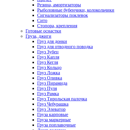
Резина, амортизаторы
Рыболовные бубенчики, колокольчики
Сигнализаторы поклевок
Сито
Стопора, крепления
Готовые оснастки
Груза, джиги
Груз для донки
Груз для отводного поводка
Груз Зубец
Груз Капля
Груз Кегля
Груз Кольцо
Груз Ложка
Груз Оливка
Груз Пирамида
Груз Пуля
Груз Рамка
Груз Тирольская палочка
Груз Чебурашка
Груз Элеватор
Груза карповые
Груза маркерные
Груза поплавочные