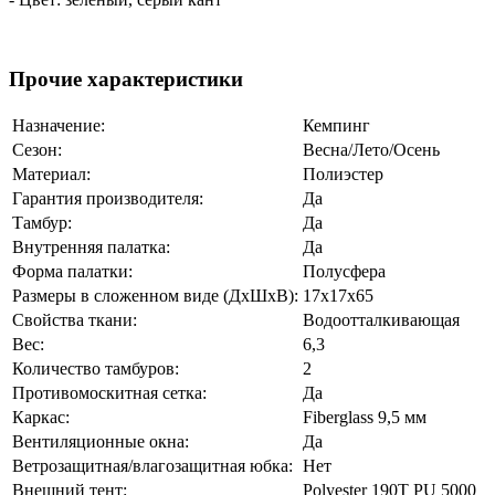
Прочие характеристики
Назначение:
Кемпинг
Сезон:
Весна/Лето/Осень
Материал:
Полиэстер
Гарантия производителя:
Да
Тамбур:
Да
Внутренняя палатка:
Да
Форма палатки:
Полусфера
Размеры в сложенном виде (ДхШхВ):
17х17х65
Свойства ткани:
Водоотталкивающая
Вес:
6,3
Количество тамбуров:
2
Противомоскитная сетка:
Да
Каркас:
Fiberglass 9,5 мм
Вентиляционные окна:
Да
Ветрозащитная/влагозащитная юбка:
Нет
Внешний тент:
Polyester 190T PU 5000