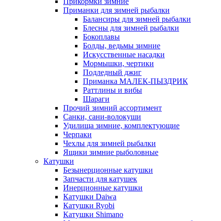
Прикормки зимние
Приманки для зимней рыбалки
Балансиры для зимней рыбалки
Блесны для зимней рыбалки
Бокоплавы
Болды, ведьмы зимние
Искусственные насадки
Мормышки, чертики
Подледный джиг
Приманка МАЛЕК-ПЫЗДРИК
Раттлины и вибы
Шараги
Прочий зимний ассортимент
Санки, сани-волокуши
Удилища зимние, комплектующие
Черпаки
Чехлы для зимней рыбалки
Ящики зимние рыболовные
Катушки
Безынерционные катушки
Запчасти для катушек
Инерционные катушки
Катушки Daiwa
Катушки Ryobi
Катушки Shimano