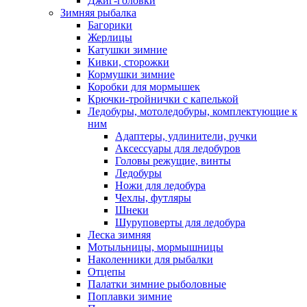
Джиг-головки
Зимняя рыбалка
Багорики
Жерлицы
Катушки зимние
Кивки, сторожки
Кормушки зимние
Коробки для мормышек
Крючки-тройнички с капелькой
Ледобуры, мотоледобуры, комплектующие к
ним
Адаптеры, удлинители, ручки
Аксессуары для ледобуров
Головы режущие, винты
Ледобуры
Ножи для ледобура
Чехлы, футляры
Шнеки
Шуруповерты для ледобура
Леска зимняя
Мотыльницы, мормышницы
Наколенники для рыбалки
Отцепы
Палатки зимние рыболовные
Поплавки зимние