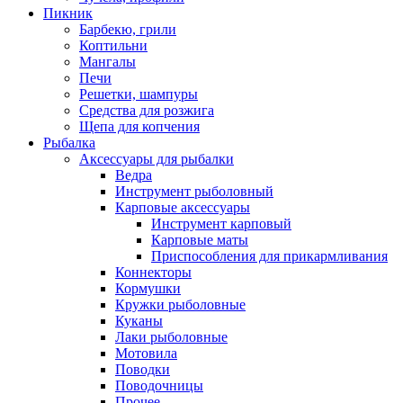
Пикник
Барбекю, грили
Коптильни
Мангалы
Печи
Решетки, шампуры
Средства для розжига
Щепа для копчения
Рыбалка
Аксессуары для рыбалки
Ведра
Инструмент рыболовный
Карповые аксессуары
Инструмент карповый
Карповые маты
Приспособления для прикармливания
Коннекторы
Кормушки
Кружки рыболовные
Куканы
Лаки рыболовные
Мотовила
Поводки
Поводочницы
Прочее