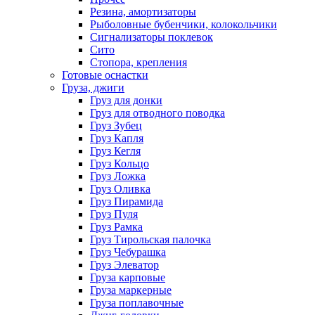
Резина, амортизаторы
Рыболовные бубенчики, колокольчики
Сигнализаторы поклевок
Сито
Стопора, крепления
Готовые оснастки
Груза, джиги
Груз для донки
Груз для отводного поводка
Груз Зубец
Груз Капля
Груз Кегля
Груз Кольцо
Груз Ложка
Груз Оливка
Груз Пирамида
Груз Пуля
Груз Рамка
Груз Тирольская палочка
Груз Чебурашка
Груз Элеватор
Груза карповые
Груза маркерные
Груза поплавочные