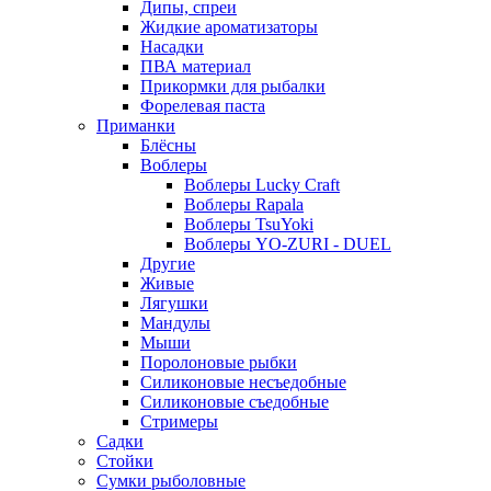
Дипы, спреи
Жидкие ароматизаторы
Насадки
ПВА материал
Прикормки для рыбалки
Форелевая паста
Приманки
Блёсны
Воблеры
Воблеры Lucky Craft
Воблеры Rapala
Воблеры TsuYoki
Воблеры YO-ZURI - DUEL
Другие
Живые
Лягушки
Мандулы
Мыши
Поролоновые рыбки
Силиконовые несъедобные
Силиконовые съедобные
Стримеры
Садки
Стойки
Сумки рыболовные