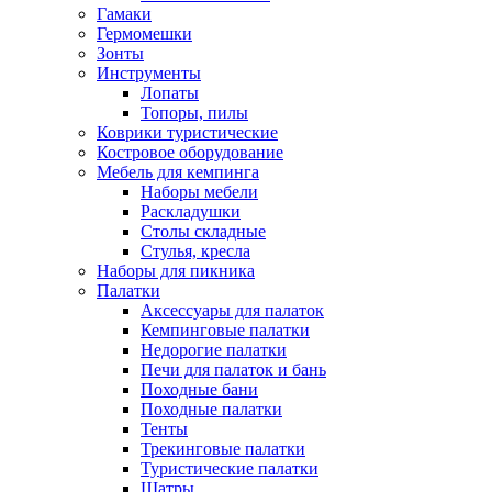
Гамаки
Гермомешки
Зонты
Инструменты
Лопаты
Топоры, пилы
Коврики туристические
Костровое оборудование
Мебель для кемпинга
Наборы мебели
Раскладушки
Столы складные
Стулья, кресла
Наборы для пикника
Палатки
Аксессуары для палаток
Кемпинговые палатки
Недорогие палатки
Печи для палаток и бань
Походные бани
Походные палатки
Тенты
Трекинговые палатки
Туристические палатки
Шатры