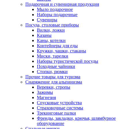
Подарочная и сувенирная продукция
Мыло подарочное
Наборы подарочные
Сувениры
Посуда, столовые приборы
Вилки, ложки
Казаны
Каны, котелки
Контейнеры для еды
Кружки, чашки, стаканы
Миски, тарелки
Наборы туристической посуды
Походные чайники
Стопки, рюмки
Прочие товары для туризма
Снаряжение для альпинизма
Веревки, стропы
Зажимы
Магнезия
Спусковые устройства
Страховочные системы
Трекинговые палки
Френды, закладки, крючья, шлямбурное
оборудование
Спальные мешки