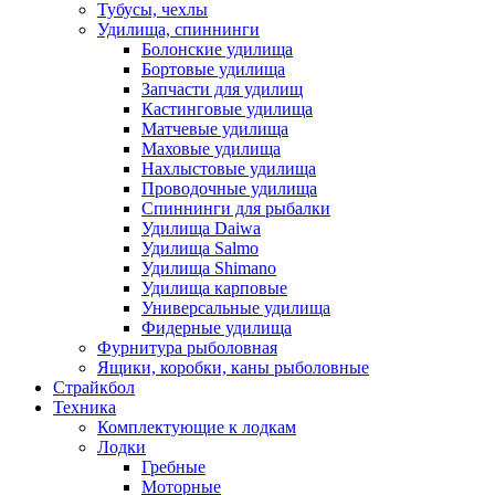
Тубусы, чехлы
Удилища, спиннинги
Болонские удилища
Бортовые удилища
Запчасти для удилищ
Кастинговые удилища
Матчевые удилища
Маховые удилища
Нахлыстовые удилища
Проводочные удилища
Спиннинги для рыбалки
Удилища Daiwa
Удилища Salmo
Удилища Shimano
Удилища карповые
Универсальные удилища
Фидерные удилища
Фурнитура рыболовная
Ящики, коробки, каны рыболовные
Страйкбол
Техника
Комплектующие к лодкам
Лодки
Гребные
Моторные