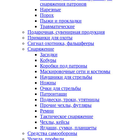
снаряжения патронов
Нарезные
Порох
Пыжи и прокладки
Травматические
Подарочная, сувенирная продукция
Приманки для охоты
Сигнал охотника, фальшфееры
Снаряжение
Засидки
Кобуры
Коробки под патроны
Маскировочные сети и костюмы
Наушники для стрельбы
Ножны
Очки для стрельбы
Патронташи
Подвески, троки, утятницы
Прочие чехлы, футляры
Ремни
Тактическое снаряжение
Чехлы, кейсы
Ягдаши, сумки, планшеты
Средства самообороны
Чучела, профили