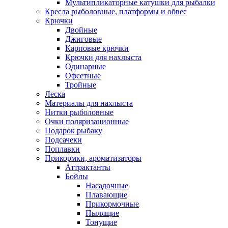
Мультипликаторные катушки для рыбалки
Кресла рыболовные, платформы и обвес
Крючки
Двойные
Джиговые
Карповые крючки
Крючки для нахлыста
Одинарные
Офсетные
Тройные
Леска
Материалы для нахлыста
Нитки рыболовные
Очки поляризационные
Подарок рыбаку
Подсачеки
Поплавки
Прикормки, ароматизаторы
Аттрактанты
Бойлы
Насадочные
Плавающие
Прикормочные
Пылящие
Тонущие