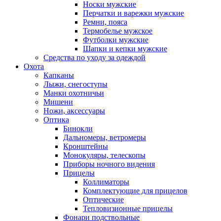
Носки мужские
Перчатки и варежки мужские
Ремни, пояса
Термобелье мужское
Футболки мужские
Шапки и кепки мужские
Средства по уходу за одеждой
Охота
Капканы
Лыжи, снегоступы
Манки охотничьи
Мишени
Ножи, аксессуары
Оптика
Бинокли
Дальномеры, ветромеры
Кронштейны
Монокуляры, телескопы
Приборы ночного видения
Прицелы
Коллиматоры
Комплектующие для прицелов
Оптические
Тепловизионные прицелы
Фонари подствольные