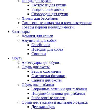
Посуда для кухни
Кастрюли для кухни
Разделочные доски
Сковороды для кухни
Химия для бассейнов
Самогонные аппараты и комплектующие
Товары первой необходимости
Зоотовары
Домики для кошек
Амуниция для собак
Ошейники
Поводки для собак
Свистки
Обувь
Аксессуары для обуви
Обувь для охоты
Берцы охотничьи
Охотничьи ботинки
Сапоги для охоты
Обувь для рыбалки
Забродные ботинки для рыбалки
Полукомбинезоны для рыбалки
Рыболовные сапоги
Обувь для туризма и активного отдыха
Детская обувь