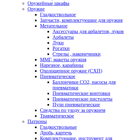
Оружейные шкафы
Оружие
Гладкоствольное
Запчасти, комплектующие для оружия
Метательное
Аксессуары для арбалетов, луков
Арбалеты
Луки
Рогатки
Стрелы , наконечники
ММГ, макеты оружия
Нарезное, карабины
Охолощенное оружие (СХП)
Пневматическое
Баллончики СО2, насосы для
пневматики
Пневматические винтовки
Пневматические пистолеты
Пули пневматические
Средства по уходу за оружием
Травматическое
Патроны
Гладкоствольные
Дробь, картечь
Комплектующие, инструмент для