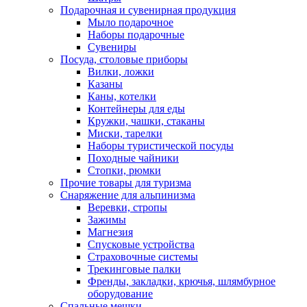
Подарочная и сувенирная продукция
Мыло подарочное
Наборы подарочные
Сувениры
Посуда, столовые приборы
Вилки, ложки
Казаны
Каны, котелки
Контейнеры для еды
Кружки, чашки, стаканы
Миски, тарелки
Наборы туристической посуды
Походные чайники
Стопки, рюмки
Прочие товары для туризма
Снаряжение для альпинизма
Веревки, стропы
Зажимы
Магнезия
Спусковые устройства
Страховочные системы
Трекинговые палки
Френды, закладки, крючья, шлямбурное
оборудование
Спальные мешки