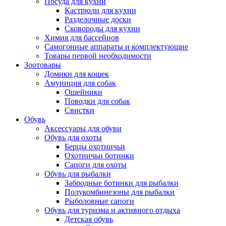
Посуда для кухни
Кастрюли для кухни
Разделочные доски
Сковороды для кухни
Химия для бассейнов
Самогонные аппараты и комплектующие
Товары первой необходимости
Зоотовары
Домики для кошек
Амуниция для собак
Ошейники
Поводки для собак
Свистки
Обувь
Аксессуары для обуви
Обувь для охоты
Берцы охотничьи
Охотничьи ботинки
Сапоги для охоты
Обувь для рыбалки
Забродные ботинки для рыбалки
Полукомбинезоны для рыбалки
Рыболовные сапоги
Обувь для туризма и активного отдыха
Детская обувь