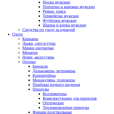
Носки мужские
Перчатки и варежки мужские
Ремни, пояса
Термобелье мужское
Футболки мужские
Шапки и кепки мужские
Средства по уходу за одеждой
Охота
Капканы
Лыжи, снегоступы
Манки охотничьи
Мишени
Ножи, аксессуары
Оптика
Бинокли
Дальномеры, ветромеры
Кронштейны
Монокуляры, телескопы
Приборы ночного видения
Прицелы
Коллиматоры
Комплектующие для прицелов
Оптические
Тепловизионные прицелы
Фонари подствольные