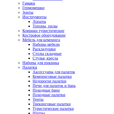
Гамаки
Гермомешки
Зонты
Инструменты
Лопаты
Топоры, пилы
Коврики туристические
Костровое оборудование
Мебель для кемпинга
Наборы мебели
Раскладушки
Столы складные
Стулья, кресла
Наборы для пикника
Палатки
Аксессуары для палаток
Кемпинговые палатки
Недорогие палатки
Печи для палаток и бань
Походные бани
Походные палатки
Тенты
Трекинговые палатки
Туристические палатки
Шатры