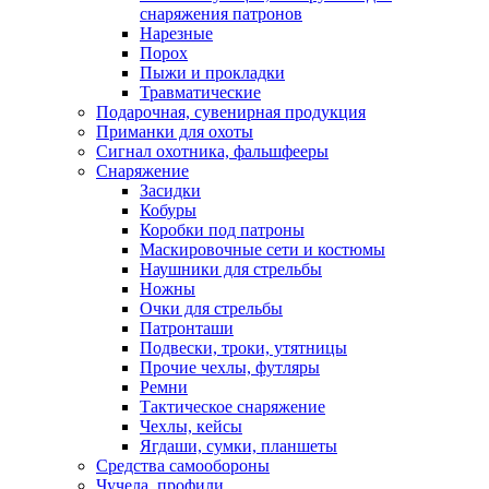
снаряжения патронов
Нарезные
Порох
Пыжи и прокладки
Травматические
Подарочная, сувенирная продукция
Приманки для охоты
Сигнал охотника, фальшфееры
Снаряжение
Засидки
Кобуры
Коробки под патроны
Маскировочные сети и костюмы
Наушники для стрельбы
Ножны
Очки для стрельбы
Патронташи
Подвески, троки, утятницы
Прочие чехлы, футляры
Ремни
Тактическое снаряжение
Чехлы, кейсы
Ягдаши, сумки, планшеты
Средства самообороны
Чучела, профили