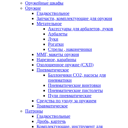
Оружейные шкафы
Оружие
Гладкоствольное
Запчасти, комплектующие для оружия
Метательное
Аксессуары для арбалетов, луков
Арбалеты
Луки
Рогатки
Стрелы , наконечники
ММГ, макеты оружия
Нарезное, карабины
Охолощенное оружие (СХП)
Пневматическое
Баллончики СО2, насосы для
пневматики
Пневматические винтовки
Пневматические пистолеты
Пули пневматические
Средства по уходу за оружием
Травматическое
Патроны
Гладкоствольные
Дробь, картечь
Комплектующие, инструмент для