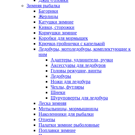
Джиг-головки
Зимняя рыбалка
Багорики
Жерлицы
Катушки зимние
Кивки, сторожки
Кормушки зимние
Коробки для мормышек
Крючки-тройнички с капелькой
Ледобуры, мотоледобуры, комплектующие к
ним
Адаптеры, удлинители, ручки
Аксессуары для ледобуров
Головы режущие, винты
Ледобуры
Ножи для ледобура
Чехлы, футляры
Шнеки
Шуруповерты для ледобура
Леска зимняя
Мотыльницы, мормышницы
Наколенники для рыбалки
Отцепы
Палатки зимние рыболовные
Поплавки зимние