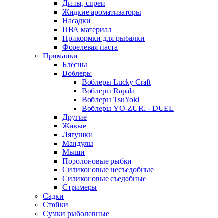
Дипы, спреи
Жидкие ароматизаторы
Насадки
ПВА материал
Прикормки для рыбалки
Форелевая паста
Приманки
Блёсны
Воблеры
Воблеры Lucky Craft
Воблеры Rapala
Воблеры TsuYoki
Воблеры YO-ZURI - DUEL
Другие
Живые
Лягушки
Мандулы
Мыши
Поролоновые рыбки
Силиконовые несъедобные
Силиконовые съедобные
Стримеры
Садки
Стойки
Сумки рыболовные