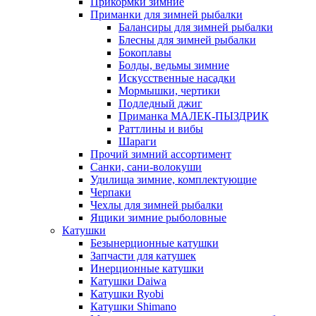
Прикормки зимние
Приманки для зимней рыбалки
Балансиры для зимней рыбалки
Блесны для зимней рыбалки
Бокоплавы
Болды, ведьмы зимние
Искусственные насадки
Мормышки, чертики
Подледный джиг
Приманка МАЛЕК-ПЫЗДРИК
Раттлины и вибы
Шараги
Прочий зимний ассортимент
Санки, сани-волокуши
Удилища зимние, комплектующие
Черпаки
Чехлы для зимней рыбалки
Ящики зимние рыболовные
Катушки
Безынерционные катушки
Запчасти для катушек
Инерционные катушки
Катушки Daiwa
Катушки Ryobi
Катушки Shimano