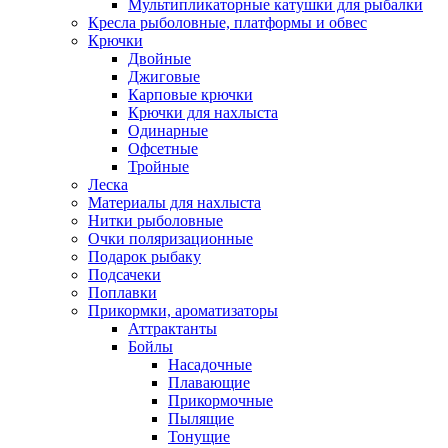
Мультипликаторные катушки для рыбалки
Кресла рыболовные, платформы и обвес
Крючки
Двойные
Джиговые
Карповые крючки
Крючки для нахлыста
Одинарные
Офсетные
Тройные
Леска
Материалы для нахлыста
Нитки рыболовные
Очки поляризационные
Подарок рыбаку
Подсачеки
Поплавки
Прикормки, ароматизаторы
Аттрактанты
Бойлы
Насадочные
Плавающие
Прикормочные
Пылящие
Тонущие