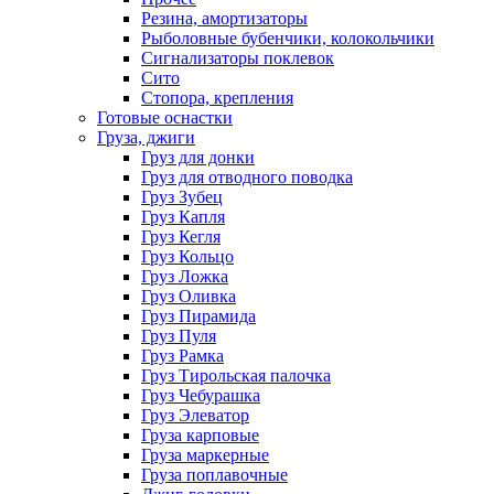
Резина, амортизаторы
Рыболовные бубенчики, колокольчики
Сигнализаторы поклевок
Сито
Стопора, крепления
Готовые оснастки
Груза, джиги
Груз для донки
Груз для отводного поводка
Груз Зубец
Груз Капля
Груз Кегля
Груз Кольцо
Груз Ложка
Груз Оливка
Груз Пирамида
Груз Пуля
Груз Рамка
Груз Тирольская палочка
Груз Чебурашка
Груз Элеватор
Груза карповые
Груза маркерные
Груза поплавочные