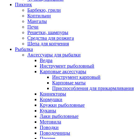
Пикник
Барбекю, грили
Коптильни
Мангалы
Печи
Решетки, шампуры
Средства для розжига
Щепа для копчения
Рыбалка
Аксессуары для рыбалки
Ведра
Инструмент рыболовный
Карповые аксессуары
Инструмент карповый
Карповые маты
Приспособления для прикармливания
Коннекторы
Кормушки
Кружки рыболовные
Куканы
Лаки рыболовные
Мотовила
Поводки
Поводочницы
Прочее