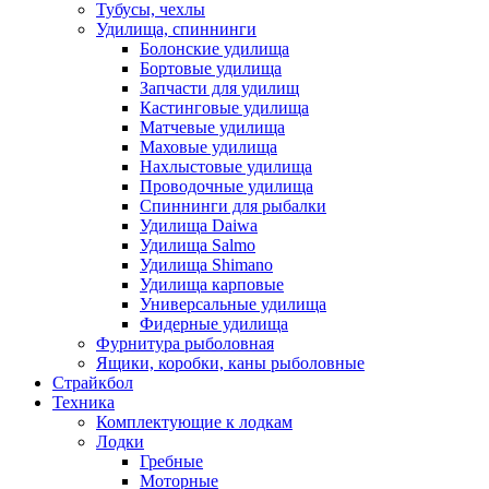
Тубусы, чехлы
Удилища, спиннинги
Болонские удилища
Бортовые удилища
Запчасти для удилищ
Кастинговые удилища
Матчевые удилища
Маховые удилища
Нахлыстовые удилища
Проводочные удилища
Спиннинги для рыбалки
Удилища Daiwa
Удилища Salmo
Удилища Shimano
Удилища карповые
Универсальные удилища
Фидерные удилища
Фурнитура рыболовная
Ящики, коробки, каны рыболовные
Страйкбол
Техника
Комплектующие к лодкам
Лодки
Гребные
Моторные