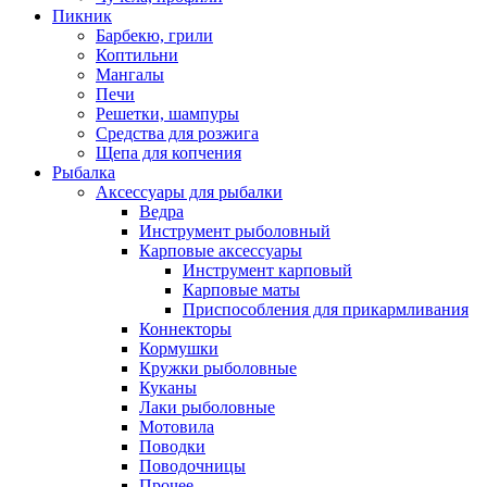
Пикник
Барбекю, грили
Коптильни
Мангалы
Печи
Решетки, шампуры
Средства для розжига
Щепа для копчения
Рыбалка
Аксессуары для рыбалки
Ведра
Инструмент рыболовный
Карповые аксессуары
Инструмент карповый
Карповые маты
Приспособления для прикармливания
Коннекторы
Кормушки
Кружки рыболовные
Куканы
Лаки рыболовные
Мотовила
Поводки
Поводочницы
Прочее