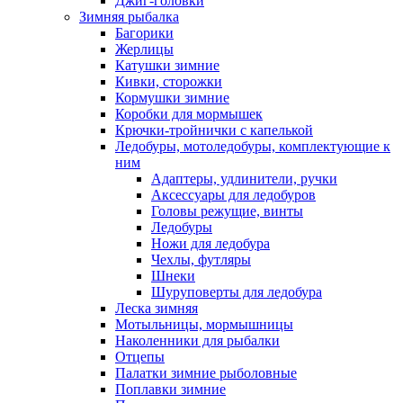
Джиг-головки
Зимняя рыбалка
Багорики
Жерлицы
Катушки зимние
Кивки, сторожки
Кормушки зимние
Коробки для мормышек
Крючки-тройнички с капелькой
Ледобуры, мотоледобуры, комплектующие к
ним
Адаптеры, удлинители, ручки
Аксессуары для ледобуров
Головы режущие, винты
Ледобуры
Ножи для ледобура
Чехлы, футляры
Шнеки
Шуруповерты для ледобура
Леска зимняя
Мотыльницы, мормышницы
Наколенники для рыбалки
Отцепы
Палатки зимние рыболовные
Поплавки зимние