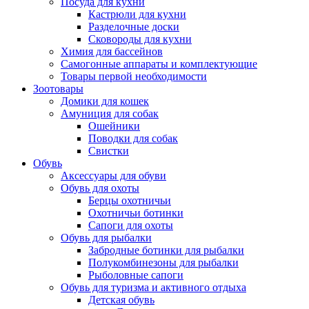
Посуда для кухни
Кастрюли для кухни
Разделочные доски
Сковороды для кухни
Химия для бассейнов
Самогонные аппараты и комплектующие
Товары первой необходимости
Зоотовары
Домики для кошек
Амуниция для собак
Ошейники
Поводки для собак
Свистки
Обувь
Аксессуары для обуви
Обувь для охоты
Берцы охотничьи
Охотничьи ботинки
Сапоги для охоты
Обувь для рыбалки
Забродные ботинки для рыбалки
Полукомбинезоны для рыбалки
Рыболовные сапоги
Обувь для туризма и активного отдыха
Детская обувь