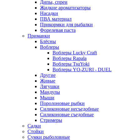
Дипы, спреи
Жидкие ароматизаторы
Насадки
ПВА материал
Прикормки для рыбалки
Форелевая паста
Приманки
Блёсны
Воблеры
Воблеры Lucky Craft
Воблеры Rapala
Воблеры TsuYoki
Воблеры YO-ZURI - DUEL
Другие
Живые
Лягушки
Мандулы
Мыши
Поролоновые рыбки
Силиконовые несъедобные
Силиконовые съедобные
Стримеры
Садки
Стойки
Сумки рыболовные