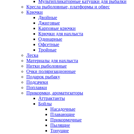
Мультипликаторные катушки для рыбалки
Кресла рыболовные, платформы и обвес
Крючки
Двойные
Джиговые
Карповые крючки
Крючки для нахлыста
Одинарные
Офсетные
Тройные
Леска
Материалы для нахлыста
Нитки рыболовные
Очки поляризационные
Подарок рыбаку
Подсачеки
Поплавки
Прикормки, ароматизаторы
Аттрактанты
Бойлы
Насадочные
Плавающие
Прикормочные
Пылящие
Тонущие