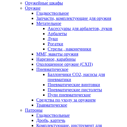
Оружейные шкафы
Оружие
Гладкоствольное
Запчасти, комплектующие для оружия
Метательное
Аксессуары для арбалетов, луков
Арбалеты
Луки
Рогатки
Стрелы , наконечники
ММГ, макеты оружия
Нарезное, карабины
Охолощенное оружие (СХП)
Пневматическое
Баллончики СО2, насосы для
пневматики
Пневматические винтовки
Пневматические пистолеты
Пули пневматические
Средства по уходу за оружием
Травматическое
Патроны
Гладкоствольные
Дробь, картечь
Комплектующие, инструмент для