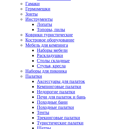
Гамаки
Гермомешки
Зонты
Инструменты
Лопаты
Топоры, пилы
Коврики туристические
Костровое оборудование
Мебель для кемпинга
Наборы мебели
Раскладушки
Столы складные
Стулья, кресла
Наборы для пикника
Палатки
Аксессуары для палаток
Кемпинговые палатки
Недорогие палатки
Печи для палаток и бань
Походные бани
Походные палатки
Тенты
Трекинговые палатки
Туристические палатки
Шатры