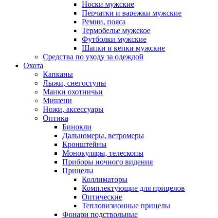
Носки мужские
Перчатки и варежки мужские
Ремни, пояса
Термобелье мужское
Футболки мужские
Шапки и кепки мужские
Средства по уходу за одеждой
Охота
Капканы
Лыжи, снегоступы
Манки охотничьи
Мишени
Ножи, аксессуары
Оптика
Бинокли
Дальномеры, ветромеры
Кронштейны
Монокуляры, телескопы
Приборы ночного видения
Прицелы
Коллиматоры
Комплектующие для прицелов
Оптические
Тепловизионные прицелы
Фонари подствольные