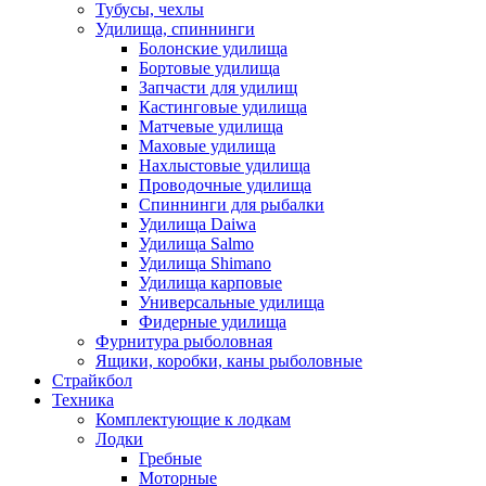
Тубусы, чехлы
Удилища, спиннинги
Болонские удилища
Бортовые удилища
Запчасти для удилищ
Кастинговые удилища
Матчевые удилища
Маховые удилища
Нахлыстовые удилища
Проводочные удилища
Спиннинги для рыбалки
Удилища Daiwa
Удилища Salmo
Удилища Shimano
Удилища карповые
Универсальные удилища
Фидерные удилища
Фурнитура рыболовная
Ящики, коробки, каны рыболовные
Страйкбол
Техника
Комплектующие к лодкам
Лодки
Гребные
Моторные