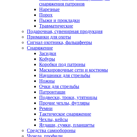
снаряжения патронов
Нарезные
Порох
Пыжи и прокладки
Травматические
Подарочная, сувенирная продукция
Приманки для охоты
Сигнал охотника, фальшфееры
Снаряжение
Засидки
Кобуры
Коробки под патроны
Маскировочные сети и костюмы
Наушники для стрельбы
Ножны
Очки для стрельбы
Патронташи
Подвески, троки, утятницы
Прочие чехлы, футляры
Ремни
Тактическое снаряжение
Чехлы, кейсы
Ягдаши, сумки, планшеты
Средства самообороны
Чучела, профили