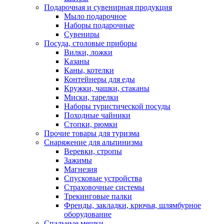
Подарочная и сувенирная продукция
Мыло подарочное
Наборы подарочные
Сувениры
Посуда, столовые приборы
Вилки, ложки
Казаны
Каны, котелки
Контейнеры для еды
Кружки, чашки, стаканы
Миски, тарелки
Наборы туристической посуды
Походные чайники
Стопки, рюмки
Прочие товары для туризма
Снаряжение для альпинизма
Веревки, стропы
Зажимы
Магнезия
Спусковые устройства
Страховочные системы
Трекинговые палки
Френды, закладки, крючья, шлямбурное
оборудование
Спальные мешки