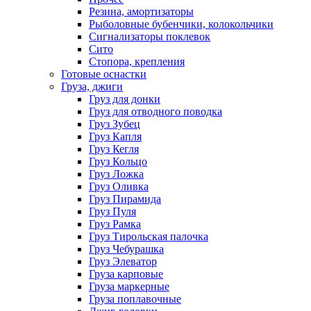
Резина, амортизаторы
Рыболовные бубенчики, колокольчики
Сигнализаторы поклевок
Сито
Стопора, крепления
Готовые оснастки
Груза, джиги
Груз для донки
Груз для отводного поводка
Груз Зубец
Груз Капля
Груз Кегля
Груз Кольцо
Груз Ложка
Груз Оливка
Груз Пирамида
Груз Пуля
Груз Рамка
Груз Тирольская палочка
Груз Чебурашка
Груз Элеватор
Груза карповые
Груза маркерные
Груза поплавочные