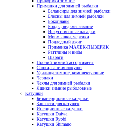
Прикормки зимние
Приманки для зимней рыбалки
Балансиры для зимней рыбалки
Блесны для зимней рыбалки
Бокоплавы
Болды, ведьмы зимние
Искусственные насадки
Мормышки, чертики
Подледный джиг
Приманка МАЛЕК-ПЫЗДРИК
Раттлины и вибы
Шараги
Прочий зимний ассортимент
Санки, сани-волокуши
Удилища зимние, комплектующие
Черпаки
Чехлы для зимней рыбалки
Ящики зимние рыболовные
Катушки
Безынерционные катушки
Запчасти для катушек
Инерционные катушки
Катушки Daiwa
Катушки Ryobi
Катушки Shimano